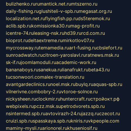
bulizhenko.ru
rumantick.net.ru
mtszerno.ru
daily-fishing.ru
glushiteli-v-spb.ru
megasat.org.ru
localization.net.ru
flyingfish.pp.ru
ds5teremok.ru
aclib.spb.ru
komissionka30.ru
mag-profit.ru
icentre-74.ru
leasing-nsk.ru
hd39.ru
rcd.com.ru
bioprot.ru
deltaextreme.ru
mirkotlov07.ru
mycrossway.ru
temamedia.ru
art-fusing.ru
cbslefort.ru
sunroadwatch.ru
citroen-yaroslavl.ru
ratnews.msk.ru
sk-if.ru
joomlamoduli.ru
academic-work.ru
bananaboys.ru
sanekua.ru
lianafrukt.ru
beta43.ru
tucsonwoori.com
alex-translation.ru
avantgardeclinics.ru
noel.msk.ru
buylq.ru
aquas-spb.ru
vilnerivne.com
bobry-2.ru
vtoroe-solnce.ru
nickysheen.ru
clockmir.ru
huntercraft.ru
стройокт.рф
webpixels.ru
pczz.msk.su
petrodvorets.spb.ru
nsintermed.spb.ru
avtovirazh-24.ru
jazzq.ru
czecot.ru
cruizi.spb.ru
spasskaya.spb.ru
kniris.ru
vkpeople.com
maminy-mysli.ru
arionorel.ru
khuseniosif.ru