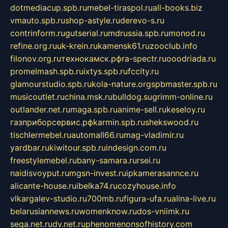
dotmediacup.spb.ru
mebel-tiraspol.ru
all-books.biz
vmauto.spb.ru
shop-astyle.ru
derevo-s.ru
contrinform.ru
gutserial.ru
mdrussia.spb.ru
monod.ru
refine.org.ru
uk-krein.ru
kamensk61.ru
zooclub.info
filonov.org.ru
технокамск.рф
ra-spectr.ru
ooodriada.ru
promelmash.spb.ru
ixtys.spb.ru
fccity.ru
glamourstudio.spb.ru
kola-nature.org
spbmaster.spb.ru
musicoutlet.ru
china.msk.ru
bulldog.su
grimm-online.ru
outlander.net.ru
maga.spb.ru
anime-sell.ru
keseloy.ru
газприборсервис.рф
karmin.spb.ru
shekswood.ru
tischlermebel.ru
automall66.ru
mag-vladimir.ru
yardbar.ru
kiwitour.spb.ru
indesign.com.ru
freestylemebel.ru
bany-samara.ru
rsei.ru
naidisvoyput.ru
mgsn-invest.ru
ipkamerasannce.ru
alicante-house.ru
ibelka74.ru
cozyhouse.info
vlkargalev-studio.ru
700mb.ru
figura-ufa.ru
alina-live.ru
belarusiannews.ru
womenknow.ru
dos-vniimk.ru
sega.net.ru
dv.net.ru
phenomenonsofhistory.com