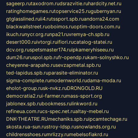
sageerp.ru
taxodrom.ru
dsrazvitie.ru
hardcity.net.ru
ratinghomegames.ru
topservice25.ru
gubernyan.ru
gtglasslined.ru
ii4.ru
tssport.spb.ru
andorra24.com
blackwallstreet.ru
oboimos.ru
optim-doors.com.ru
ikuch.ru
nycr.org.ru
npa21.ru
vremya-ch.spb.ru
desert000.ru
ivtorgi.ru
ifiori.ru
catalog-statei.ru
dcv.org.ru
spetsmaster174.ru
ipkameryhiseeu.ru
dum26.ru
ruspol.spb.ru
fr-opendp.ru
kam-solnyshko.ru
cheyenne-arapaho.ru
sevzapmetal.spb.ru
ted-lapidus.spb.ru
parasite-eliminator.ru
sigma-complete.ru
modernworld.ru
dama-moda.ru
eholot-group.ru
sk-nvkz.ru
DRONGOLD.RU
democratia2.ru
i-farmer.ru
mass-sport.org
jablonex.spb.ru
bookmess.ru
linkword.ru
refineua.com.ru
cs-spec.net.ru
altay-mebel.ru
DNK-THEATRE.RU
mechaniks.spb.ru
ipcamtechage.ru
skosta.ru
a-sun.ru
stroy-ldsp.ru
snowlands.org.ru
childrensshoes.ru
mrlizzy.ru
mebelsofiakrd.ru