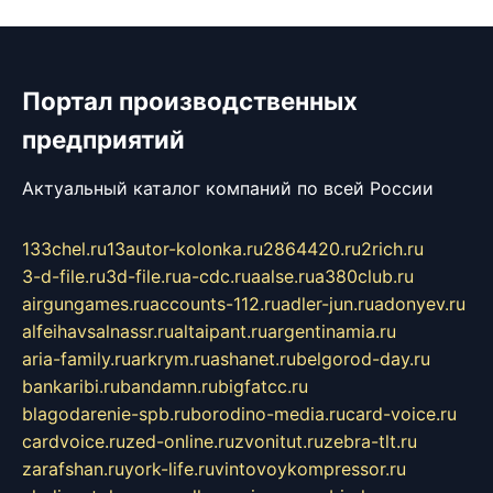
Портал производственных
предприятий
Актуальный каталог компаний по всей России
133chel.ru
13autor-kolonka.ru
2864420.ru
2rich.ru
3-d-file.ru
3d-file.ru
a-cdc.ru
aalse.ru
a380club.ru
airgungames.ru
accounts-112.ru
adler-jun.ru
adonyev.ru
alfeihavsalnassr.ru
altaipant.ru
argentinamia.ru
aria-family.ru
arkrym.ru
ashanet.ru
belgorod-day.ru
bankaribi.ru
bandamn.ru
bigfatcc.ru
blagodarenie-spb.ru
borodino-media.ru
card-voice.ru
cardvoice.ru
zed-online.ru
zvonitut.ru
zebra-tlt.ru
zarafshan.ru
york-life.ru
vintovoykompressor.ru