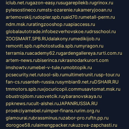
iclub.net.ru
gazon-easy.ru
sugarepilekb.ru
grinox.ru
pylesostineco.ru
msts-ozarenie.ru
kameryjooan.ru
artemovskij.ru
dopler.spb.ru
aid70.ru
metall-perm.ru
ndm.msk.ru
ratingzooshop.ru
apiaccess.ru
globalautotrade.info
bezverhovskoe.ru
drsschool.ru
ZOOSMART.SPB.RU
dalakony.ru
medikijob.ru
remontt.spb.ru
photostudia.spb.ru
myragon.ru
terramia.ru
academy62.ru
gardengallereya.ru
rti.com.ru
artem-news.ru
biserinca.ru
krasnodarkurort.com
imshowtv.ru
mebel-v-tule.ru
mobtopik.ru
pcsecurity.net.ru
tool-sib.ru
multimetrunit.ru
sp-tour.ru
fan-cs.ru
santeh-russia.ru
symbian9.net.ru
DSHAIR.RU
tmmotors.spb.ru
xjocuricopii.com
musavtomat.msk.ru
obustrojdom.ru
sovetcik.ru
ybaranovskaya.ru
ppknews.ru
cult-alshei.ru
JAPANRUSSIA.RU
proekciyamebel.ru
imper-finans.ru
rim.org.ru
glamourai.ru
brassminus.ru
zabor-pro.ru
ftn.pp.ru
dorogoe58.ru
laimengpacker.ru
kuzova-zapchasti.ru