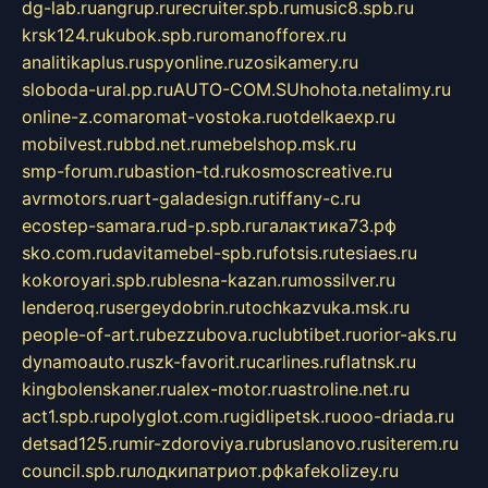
dg-lab.ru
angrup.ru
recruiter.spb.ru
music8.spb.ru
krsk124.ru
kubok.spb.ru
romanofforex.ru
analitikaplus.ru
spyonline.ru
zosikamery.ru
sloboda-ural.pp.ru
AUTO-COM.SU
hohota.net
alimy.ru
online-z.com
aromat-vostoka.ru
otdelkaexp.ru
mobilvest.ru
bbd.net.ru
mebelshop.msk.ru
smp-forum.ru
bastion-td.ru
kosmoscreative.ru
avrmotors.ru
art-galadesign.ru
tiffany-c.ru
ecostep-samara.ru
d-p.spb.ru
галактика73.рф
sko.com.ru
davitamebel-spb.ru
fotsis.ru
tesiaes.ru
kokoroyari.spb.ru
blesna-kazan.ru
mossilver.ru
lenderoq.ru
sergeydobrin.ru
tochkazvuka.msk.ru
people-of-art.ru
bezzubova.ru
clubtibet.ru
orior-aks.ru
dynamoauto.ru
szk-favorit.ru
carlines.ru
flatnsk.ru
kingbolenskaner.ru
alex-motor.ru
astroline.net.ru
act1.spb.ru
polyglot.com.ru
gidlipetsk.ru
ooo-driada.ru
detsad125.ru
mir-zdoroviya.ru
bruslanovo.ru
siterem.ru
council.spb.ru
лодкипатриот.рф
kafekolizey.ru