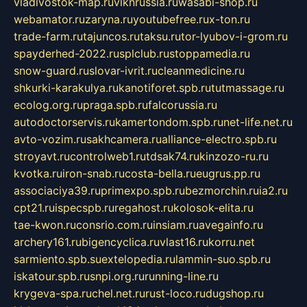
vladivostok-map.ru
vlknrussia.ru
wasabi-shop.ru
webamator.ru
zaryna.ru
youtubefree.ru
x-ton.ru
trade-farm.ru
tajuncos.ru
taksu.ru
tor-lyubov-i-grom.ru
spayderhed-2022.ru
splclub.ru
stoppamedia.ru
snow-guard.ru
slovar-ivrit.ru
cleanmedicine.ru
shkurki-karakulya.ru
kanotiforet.spb.ru
tutmassage.ru
ecolog.org.ru
praga.spb.ru
falcorussia.ru
autodoctorservis.ru
kamertondom.spb.ru
net-life.net.ru
avto-vozim.ru
sakhcamera.ru
alliance-electro.spb.ru
stroyavt.ru
controlweb1.ru
tdsak74.ru
kinzozo-ru.ru
kvotka.ru
iron-snab.ru
costa-bella.ru
eugrus.pp.ru
associaciya39.ru
primexpo.spb.ru
bezmorchin.ru
ia2.ru
cpt21.ru
ispecspb.ru
regahost.ru
kolosok-elita.ru
tae-kwon.ru
consrio.com.ru
insiam.ru
avegainfo.ru
archery161.ru
bigencyclica.ru
vlast16.ru
korru.net
sarmiento.spb.su
extelopedia.ru
lammin-suo.spb.ru
iskatour.spb.ru
snpi.org.ru
running-line.ru
krygeva-spa.ru
chel.net.ru
rust-loco.ru
dugshop.ru