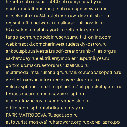
hl-beta.spb.ru
school494.spb.ru
mymubaby.ru
epoha-metalband.ru
ngr.spb.ru
rusgosnews.com
dieselvostok.ru
24hostel.msk.ru
w-dev.ru
f-ship.ru
regsmi.ru
filmnetwork.ru
malinasp.ru
kinosvin.ru
h2o-salon.ru
malutkayork.ru
deltaprim.spb.ru
tango-perm.ru
gooddir.ru
sgv.su
multiki-online.com
webkrasotki.com
cherinvest.ru
detskiy-ostrov.ru
ankou.spb.ru
alvesta1.ru
pdf-creator.ru
nix-files.org.ru
sakhatoday.ru
elektrikersymboler.ru
sputnikyes.ru
golf2club.msk.ru
aeforums.ru
zallclub.ru
multimodal.msk.ru
habaigry.ru
haikko.ru
sobakopedia.ru
isz-fest.ru
ewnc.info
screensaver-clock.net.ru
volnav.spb.ru
comnat.ru
npf.net.ru
7bit.pp.ru
kalugatur.ru
tesiaes.ru
card.com.ru
kazanka.spb.ru
gildiya-kuznecov.ru
kameryboavision.ru
griffoncom.spb.ru
fabrika-emotsiy.ru
PARK-MATROSOVA.RU
agat.spb.ru
avtoyurist-moskva1.ru
hardware.org.ru
схема-авто.рф