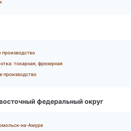
к
е производство
тка: токарная, фрезерная
е производство
евосточный федеральный округ
сомольск-на-Амуре