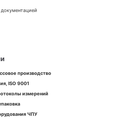
е документацией
ми
ассовое производство
ия, ISO 9001
ротоколы измерений
упаковка
орудования ЧПУ