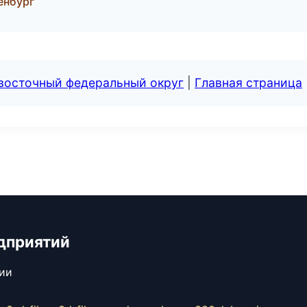
енбург
евосточный федеральный округ
|
Главная страница
дприятий
сии