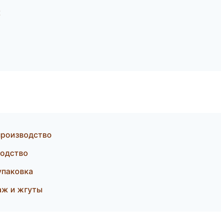
к
производство
водство
упаковка
аж и жгуты