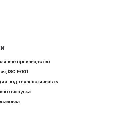
ми
ассовое производство
ия, ISO 9001
ции под технологичность
ного выпуска
упаковка