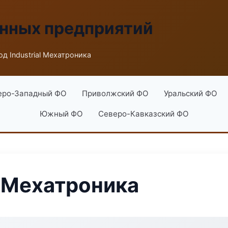
енных предприятий
од Industrial Мехатроника
еро-Западный ФО
Приволжский ФО
Уральский ФО
Южный ФО
Северо-Кавказский ФО
l Мехатроника