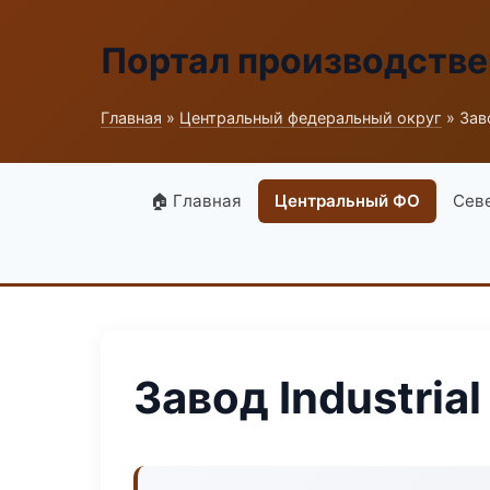
Портал производств
Главная
»
Центральный федеральный округ
» Зав
🏠 Главная
Центральный ФО
Сев
Завод Industria