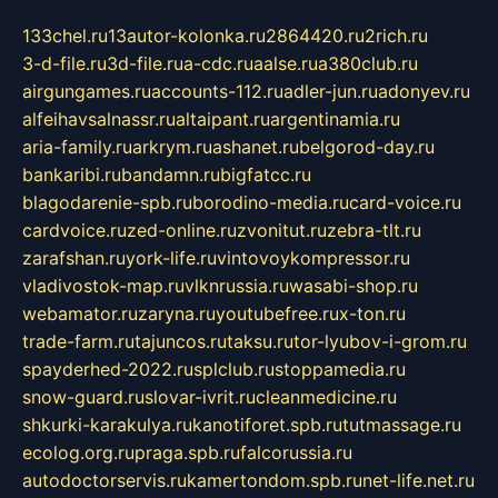
133chel.ru
13autor-kolonka.ru
2864420.ru
2rich.ru
3-d-file.ru
3d-file.ru
a-cdc.ru
aalse.ru
a380club.ru
airgungames.ru
accounts-112.ru
adler-jun.ru
adonyev.ru
alfeihavsalnassr.ru
altaipant.ru
argentinamia.ru
aria-family.ru
arkrym.ru
ashanet.ru
belgorod-day.ru
bankaribi.ru
bandamn.ru
bigfatcc.ru
blagodarenie-spb.ru
borodino-media.ru
card-voice.ru
cardvoice.ru
zed-online.ru
zvonitut.ru
zebra-tlt.ru
zarafshan.ru
york-life.ru
vintovoykompressor.ru
vladivostok-map.ru
vlknrussia.ru
wasabi-shop.ru
webamator.ru
zaryna.ru
youtubefree.ru
x-ton.ru
trade-farm.ru
tajuncos.ru
taksu.ru
tor-lyubov-i-grom.ru
spayderhed-2022.ru
splclub.ru
stoppamedia.ru
snow-guard.ru
slovar-ivrit.ru
cleanmedicine.ru
shkurki-karakulya.ru
kanotiforet.spb.ru
tutmassage.ru
ecolog.org.ru
praga.spb.ru
falcorussia.ru
autodoctorservis.ru
kamertondom.spb.ru
net-life.net.ru