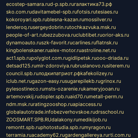
ecostep-samara.ru
d-p.spb.ru
галактика73.рф
sko.com.ru
davitamebel-spb.ru
fotsis.ru
tesiaes.ru
kokoroyari.spb.ru
blesna-kazan.ru
mossilver.ru
lenderoq.ru
sergeydobrin.ru
tochkazvuka.msk.ru
people-of-art.ru
bezzubova.ru
clubtibet.ru
orior-aks.ru
dynamoauto.ru
szk-favorit.ru
carlines.ru
flatnsk.ru
kingbolenskaner.ru
alex-motor.ru
astroline.net.ru
act1.spb.ru
polyglot.com.ru
gidlipetsk.ru
ooo-driada.ru
detsad125.ru
mir-zdoroviya.ru
bruslanovo.ru
siterem.ru
council.spb.ru
лодкипатриот.рф
kafekolizey.ru
iclub.net.ru
gazon-easy.ru
sugarepilekb.ru
grinox.ru
pylesostineco.ru
msts-ozarenie.ru
kameryjooan.ru
artemovskij.ru
dopler.spb.ru
aid70.ru
metall-perm.ru
ndm.msk.ru
ratingzooshop.ru
apiaccess.ru
globalautotrade.info
bezverhovskoe.ru
drsschool.ru
ZOOSMART.SPB.RU
dalakony.ru
medikijob.ru
remontt.spb.ru
photostudia.spb.ru
myragon.ru
terramia.ru
academy62.ru
gardengallereya.ru
rti.com.ru