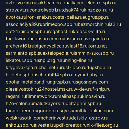
avto-vozim.ru
sakhcamera.ru
alliance-electro.spb.ru
stroyavt.ru
controlweb1.ru
tdsak74.ru
kinzozo-ru.ru
kvotka.ru
iron-snab.ru
costa-bella.ru
eugrus.pp.ru
associaciya39.ru
primexpo.spb.ru
bezmorchin.ru
ia2.ru
cpt21.ru
ispecspb.ru
regahost.ru
kolosok-elita.ru
tae-kwon.ru
consrio.com.ru
insiam.ru
avegainfo.ru
archery161.ru
bigencyclica.ru
vlast16.ru
korru.net
sarmiento.spb.su
extelopedia.ru
lammin-suo.spb.ru
iskatour.spb.ru
snpi.org.ru
running-line.ru
krygeva-spa.ru
chel.net.ru
rust-loco.ru
dugshop.ru
hl-beta.spb.ru
school494.spb.ru
mymubaby.ru
epoha-metalband.ru
ngr.spb.ru
rusgosnews.com
dieselvostok.ru
24hostel.msk.ru
w-dev.ru
f-ship.ru
regsmi.ru
filmnetwork.ru
malinasp.ru
kinosvin.ru
h2o-salon.ru
malutkayork.ru
deltaprim.spb.ru
tango-perm.ru
gooddir.ru
sgv.su
multiki-online.com
webkrasotki.com
cherinvest.ru
detskiy-ostrov.ru
ankou.spb.ru
alvesta1.ru
pdf-creator.ru
nix-files.org.ru