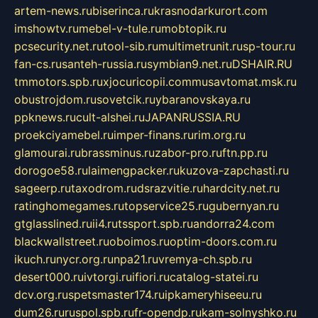
artem-news.ru
biserinca.ru
krasnodarkurort.com
imshowtv.ru
mebel-v-tule.ru
mobtopik.ru
pcsecurity.net.ru
tool-sib.ru
multimetrunit.ru
sp-tour.ru
fan-cs.ru
santeh-russia.ru
symbian9.net.ru
DSHAIR.RU
tmmotors.spb.ru
xjocuricopii.com
musavtomat.msk.ru
obustrojdom.ru
sovetcik.ru
ybaranovskaya.ru
ppknews.ru
cult-alshei.ru
JAPANRUSSIA.RU
proekciyamebel.ru
imper-finans.ru
rim.org.ru
glamourai.ru
brassminus.ru
zabor-pro.ru
ftn.pp.ru
dorogoe58.ru
laimengpacker.ru
kuzova-zapchasti.ru
sageerp.ru
taxodrom.ru
dsrazvitie.ru
hardcity.net.ru
ratinghomegames.ru
topservice25.ru
gubernyan.ru
gtglasslined.ru
ii4.ru
tssport.spb.ru
andorra24.com
blackwallstreet.ru
oboimos.ru
optim-doors.com.ru
ikuch.ru
nycr.org.ru
npa21.ru
vremya-ch.spb.ru
desert000.ru
ivtorgi.ru
ifiori.ru
catalog-statei.ru
dcv.org.ru
spetsmaster174.ru
ipkameryhiseeu.ru
dum26.ru
ruspol.spb.ru
fr-opendp.ru
kam-solnyshko.ru