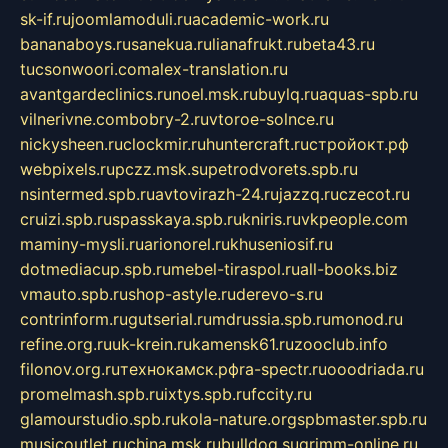
sk-if.ru
joomlamoduli.ru
academic-work.ru
bananaboys.ru
sanekua.ru
lianafrukt.ru
beta43.ru
tucsonwoori.com
alex-translation.ru
avantgardeclinics.ru
noel.msk.ru
buylq.ru
aquas-spb.ru
vilnerivne.com
bobry-2.ru
vtoroe-solnce.ru
nickysheen.ru
clockmir.ru
huntercraft.ru
стройокт.рф
webpixels.ru
pczz.msk.su
petrodvorets.spb.ru
nsintermed.spb.ru
avtovirazh-24.ru
jazzq.ru
czecot.ru
cruizi.spb.ru
spasskaya.spb.ru
kniris.ru
vkpeople.com
maminy-mysli.ru
arionorel.ru
khuseniosif.ru
dotmediacup.spb.ru
mebel-tiraspol.ru
all-books.biz
vmauto.spb.ru
shop-astyle.ru
derevo-s.ru
contrinform.ru
gutserial.ru
mdrussia.spb.ru
monod.ru
refine.org.ru
uk-krein.ru
kamensk61.ru
zooclub.info
filonov.org.ru
технокамск.рф
ra-spectr.ru
ooodriada.ru
promelmash.spb.ru
ixtys.spb.ru
fccity.ru
glamourstudio.spb.ru
kola-nature.org
spbmaster.spb.ru
musicoutlet.ru
china.msk.ru
bulldog.su
grimm-online.ru