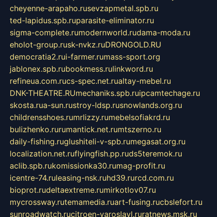
cheyenne-arapaho.ru
sevzapmetal.spb.ru
ted-lapidus.spb.ru
parasite-eliminator.ru
sigma-complete.ru
modernworld.ru
dama-moda.ru
eholot-group.ru
sk-nvkz.ru
DRONGOLD.RU
democratia2.ru
i-farmer.ru
mass-sport.org
jablonex.spb.ru
bookmess.ru
linkword.ru
refineua.com.ru
cs-spec.net.ru
altay-mebel.ru
DNK-THEATRE.RU
mechaniks.spb.ru
ipcamtechage.ru
skosta.ru
a-sun.ru
stroy-ldsp.ru
snowlands.org.ru
childrensshoes.ru
mrlizzy.ru
mebelsofiakrd.ru
bulizhenko.ru
rumantick.net.ru
mtszerno.ru
daily-fishing.ru
glushiteli-v-spb.ru
megasat.org.ru
localization.net.ru
flyingfish.pp.ru
ds5teremok.ru
aclib.spb.ru
komissionka30.ru
mag-profit.ru
icentre-74.ru
leasing-nsk.ru
hd39.ru
rcd.com.ru
bioprot.ru
deltaextreme.ru
mirkotlov07.ru
mycrossway.ru
temamedia.ru
art-fusing.ru
cbslefort.ru
sunroadwatch.ru
citroen-yaroslavl.ru
ratnews.msk.ru