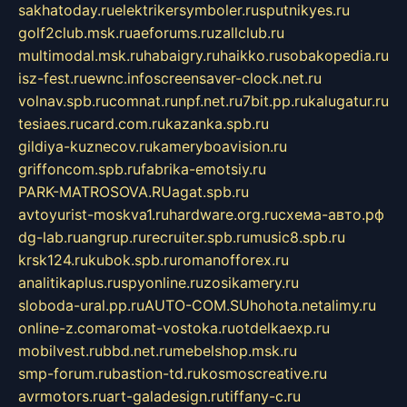
sakhatoday.ru
elektrikersymboler.ru
sputnikyes.ru
golf2club.msk.ru
aeforums.ru
zallclub.ru
multimodal.msk.ru
habaigry.ru
haikko.ru
sobakopedia.ru
isz-fest.ru
ewnc.info
screensaver-clock.net.ru
volnav.spb.ru
comnat.ru
npf.net.ru
7bit.pp.ru
kalugatur.ru
tesiaes.ru
card.com.ru
kazanka.spb.ru
gildiya-kuznecov.ru
kameryboavision.ru
griffoncom.spb.ru
fabrika-emotsiy.ru
PARK-MATROSOVA.RU
agat.spb.ru
avtoyurist-moskva1.ru
hardware.org.ru
схема-авто.рф
dg-lab.ru
angrup.ru
recruiter.spb.ru
music8.spb.ru
krsk124.ru
kubok.spb.ru
romanofforex.ru
analitikaplus.ru
spyonline.ru
zosikamery.ru
sloboda-ural.pp.ru
AUTO-COM.SU
hohota.net
alimy.ru
online-z.com
aromat-vostoka.ru
otdelkaexp.ru
mobilvest.ru
bbd.net.ru
mebelshop.msk.ru
smp-forum.ru
bastion-td.ru
kosmoscreative.ru
avrmotors.ru
art-galadesign.ru
tiffany-c.ru