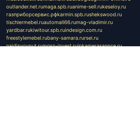
outlander.net.ru
maga.spb.ru
anime-sell.ru
keseloy.ru
газприборсервис.рф
karmin.spb.ru
shekswood.ru
tischlermebel.ru
automall66.ru
mag-vladimir.ru
yardbar.ru
kiwitour.spb.ru
indesign.com.ru
freestylemebel.ru
bany-samara.ru
rsei.ru
naidisvoyput.ru
mgsn-invest.ru
ipkamerasannce.ru
alicante-house.ru
ibelka74.ru
cozyhouse.info
vlkargalev-studio.ru
700mb.ru
figura-ufa.ru
alina-live.ru
belarusiannews.ru
womenknow.ru
dos-vniimk.ru
sega.net.ru
dv.net.ru
phenomenonsofhistory.com
telesputnik.net.ru
wall.pp.ru
pylesosroidmi.ru
gtc-clan.ru
cligs.ru
bibikazap.ru
popova.org.ru
netwhistler.spb.ru
bellvil.ru
bonzon.ru
iss-vladik.ru
defiparis.net.ru
las-gryzas.ru
amku.ru
electednews.spb.ru
feather.org.ru
spar72.ru
tankiigri.ru
dominus.com.ru
ibtree.ru
sanykool.pp.ru
unixlib.org.ru
menatep.spb.ru
gartenterrassen.ru
printeka.ru
skvozilka.com.ru
parkovka-pub.ru
lovemobi.ru
art-ru.ru