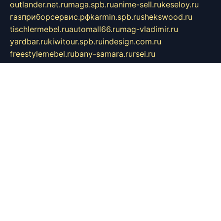
outlander.net.ru
maga.spb.ru
anime-sell.ru
keseloy.ru
газприборсервис.рф
karmin.spb.ru
shekswood.ru
tischlermebel.ru
automall66.ru
mag-vladimir.ru
yardbar.ru
kiwitour.spb.ru
indesign.com.ru
freestylemebel.ru
bany-samara.ru
rsei.ru
naidisvoyput.ru
mgsn-invest.ru
ipkamerasannce.ru
alicante-house.ru
ibelka74.ru
cozyhouse.info
vlkargalev-studio.ru
700mb.ru
figura-ufa.ru
alina-live.ru
belarusiannews.ru
womenknow.ru
dos-vniimk.ru
sega.net.ru
dv.net.ru
phenomenonsofhistory.com
telesputnik.net.ru
wall.pp.ru
pylesosroidmi.ru
gtc-clan.ru
cligs.ru
bibikazap.ru
popova.org.ru
netwhistler.spb.ru
bellvil.ru
bonzon.ru
iss-vladik.ru
defiparis.net.ru
las-gryzas.ru
amku.ru
electednews.spb.ru
feather.org.ru
spar72.ru
tankiigri.ru
dominus.com.ru
ibtree.ru
sanykool.pp.ru
unixlib.org.ru
menatep.spb.ru
gartenterrassen.ru
printeka.ru
skvozilka.com.ru
parkovka-pub.ru
lovemobi.ru
art-ru.ru