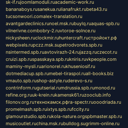
sk-if.ru
joomlamoduli.ru
academic-work.ru
bananaboys.ru
sanekua.ru
lianafrukt.ru
beta43.ru
tucsonwoori.com
alex-translation.ru
avantgardeclinics.ru
noel.msk.ru
buylq.ru
aquas-spb.ru
vilnerivne.com
bobry-2.ru
vtoroe-solnce.ru
nickysheen.ru
clockmir.ru
huntercraft.ru
стройокт.рф
webpixels.ru
pczz.msk.su
petrodvorets.spb.ru
nsintermed.spb.ru
avtovirazh-24.ru
jazzq.ru
czecot.ru
cruizi.spb.ru
spasskaya.spb.ru
kniris.ru
vkpeople.com
maminy-mysli.ru
arionorel.ru
khuseniosif.ru
dotmediacup.spb.ru
mebel-tiraspol.ru
all-books.biz
vmauto.spb.ru
shop-astyle.ru
derevo-s.ru
contrinform.ru
gutserial.ru
mdrussia.spb.ru
monod.ru
refine.org.ru
uk-krein.ru
kamensk61.ru
zooclub.info
filonov.org.ru
технокамск.рф
ra-spectr.ru
ooodriada.ru
promelmash.spb.ru
ixtys.spb.ru
fccity.ru
glamourstudio.spb.ru
kola-nature.org
spbmaster.spb.ru
musicoutlet.ru
china.msk.ru
bulldog.su
grimm-online.ru