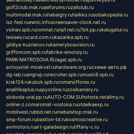
golf2club.msk.ru
aeforums.ru
zallclub.ru
multimodal.msk.ru
habaigry.ru
haikko.ru
sobakopedia.ru
isz-fest.ru
ewnc.info
screensaver-clock.net.ru
volnav.spb.ru
comnat.ru
npf.net.ru
7bit.pp.ru
kalugatur.ru
tesiaes.ru
card.com.ru
kazanka.spb.ru
gildiya-kuznecov.ru
kameryboavision.ru
griffoncom.spb.ru
fabrika-emotsiy.ru
PARK-MATROSOVA.RU
agat.spb.ru
avtoyurist-moskva1.ru
hardware.org.ru
схема-авто.рф
dg-lab.ru
angrup.ru
recruiter.spb.ru
music8.spb.ru
krsk124.ru
kubok.spb.ru
romanofforex.ru
analitikaplus.ru
spyonline.ru
zosikamery.ru
sloboda-ural.pp.ru
AUTO-COM.SU
hohota.net
alimy.ru
online-z.com
aromat-vostoka.ru
otdelkaexp.ru
mobilvest.ru
bbd.net.ru
mebelshop.msk.ru
smp-forum.ru
bastion-td.ru
kosmoscreative.ru
avrmotors.ru
art-galadesign.ru
tiffany-c.ru