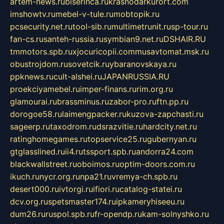
artem-news.ru
biserinca.ru
krasnodarkurort.com
imshowtv.ru
mebel-v-tule.ru
mobtopik.ru
pcsecurity.net.ru
tool-sib.ru
multimetrunit.ru
sp-tour.ru
fan-cs.ru
santeh-russia.ru
symbian9.net.ru
DSHAIR.RU
tmmotors.spb.ru
xjocuricopii.com
musavtomat.msk.ru
obustrojdom.ru
sovetcik.ru
ybaranovskaya.ru
ppknews.ru
cult-alshei.ru
JAPANRUSSIA.RU
proekciyamebel.ru
imper-finans.ru
rim.org.ru
glamourai.ru
brassminus.ru
zabor-pro.ru
ftn.pp.ru
dorogoe58.ru
laimengpacker.ru
kuzova-zapchasti.ru
sageerp.ru
taxodrom.ru
dsrazvitie.ru
hardcity.net.ru
ratinghomegames.ru
topservice25.ru
gubernyan.ru
gtglasslined.ru
ii4.ru
tssport.spb.ru
andorra24.com
blackwallstreet.ru
oboimos.ru
optim-doors.com.ru
ikuch.ru
nycr.org.ru
npa21.ru
vremya-ch.spb.ru
desert000.ru
ivtorgi.ru
ifiori.ru
catalog-statei.ru
dcv.org.ru
spetsmaster174.ru
ipkameryhiseeu.ru
dum26.ru
ruspol.spb.ru
fr-opendp.ru
kam-solnyshko.ru