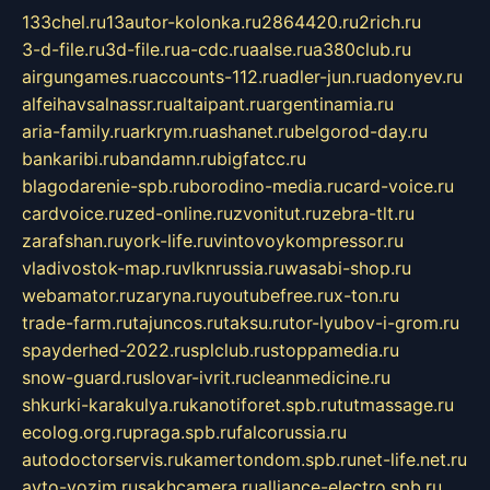
133chel.ru
13autor-kolonka.ru
2864420.ru
2rich.ru
3-d-file.ru
3d-file.ru
a-cdc.ru
aalse.ru
a380club.ru
airgungames.ru
accounts-112.ru
adler-jun.ru
adonyev.ru
alfeihavsalnassr.ru
altaipant.ru
argentinamia.ru
aria-family.ru
arkrym.ru
ashanet.ru
belgorod-day.ru
bankaribi.ru
bandamn.ru
bigfatcc.ru
blagodarenie-spb.ru
borodino-media.ru
card-voice.ru
cardvoice.ru
zed-online.ru
zvonitut.ru
zebra-tlt.ru
zarafshan.ru
york-life.ru
vintovoykompressor.ru
vladivostok-map.ru
vlknrussia.ru
wasabi-shop.ru
webamator.ru
zaryna.ru
youtubefree.ru
x-ton.ru
trade-farm.ru
tajuncos.ru
taksu.ru
tor-lyubov-i-grom.ru
spayderhed-2022.ru
splclub.ru
stoppamedia.ru
snow-guard.ru
slovar-ivrit.ru
cleanmedicine.ru
shkurki-karakulya.ru
kanotiforet.spb.ru
tutmassage.ru
ecolog.org.ru
praga.spb.ru
falcorussia.ru
autodoctorservis.ru
kamertondom.spb.ru
net-life.net.ru
avto-vozim.ru
sakhcamera.ru
alliance-electro.spb.ru