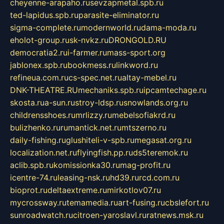
cheyenne-arapaho.ru
sevzapmetal.spb.ru
ted-lapidus.spb.ru
parasite-eliminator.ru
sigma-complete.ru
modernworld.ru
dama-moda.ru
eholot-group.ru
sk-nvkz.ru
DRONGOLD.RU
democratia2.ru
i-farmer.ru
mass-sport.org
jablonex.spb.ru
bookmess.ru
linkword.ru
refineua.com.ru
cs-spec.net.ru
altay-mebel.ru
DNK-THEATRE.RU
mechaniks.spb.ru
ipcamtechage.ru
skosta.ru
a-sun.ru
stroy-ldsp.ru
snowlands.org.ru
childrensshoes.ru
mrlizzy.ru
mebelsofiakrd.ru
bulizhenko.ru
rumantick.net.ru
mtszerno.ru
daily-fishing.ru
glushiteli-v-spb.ru
megasat.org.ru
localization.net.ru
flyingfish.pp.ru
ds5teremok.ru
aclib.spb.ru
komissionka30.ru
mag-profit.ru
icentre-74.ru
leasing-nsk.ru
hd39.ru
rcd.com.ru
bioprot.ru
deltaextreme.ru
mirkotlov07.ru
mycrossway.ru
temamedia.ru
art-fusing.ru
cbslefort.ru
sunroadwatch.ru
citroen-yaroslavl.ru
ratnews.msk.ru