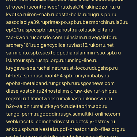
stroyavt.ru
controlweb1.ru
tdsak74.ru
kinzozo-ru.ru
kvotka.ru
iron-snab.ru
costa-bella.ru
eugrus.pp.ru
associaciya39.ru
primexpo.spb.ru
bezmorchin.ru
ia2.ru
cpt21.ru
ispecspb.ru
regahost.ru
kolosok-elita.ru
tae-kwon.ru
consrio.com.ru
insiam.ru
avegainfo.ru
archery161.ru
bigencyclica.ru
vlast16.ru
korru.net
sarmiento.spb.su
extelopedia.ru
lammin-suo.spb.ru
iskatour.spb.ru
snpi.org.ru
running-line.ru
krygeva-spa.ru
chel.net.ru
rust-loco.ru
dugshop.ru
hl-beta.spb.ru
school494.spb.ru
mymubaby.ru
epoha-metalband.ru
ngr.spb.ru
rusgosnews.com
dieselvostok.ru
24hostel.msk.ru
w-dev.ru
f-ship.ru
regsmi.ru
filmnetwork.ru
malinasp.ru
kinosvin.ru
h2o-salon.ru
malutkayork.ru
deltaprim.spb.ru
tango-perm.ru
gooddir.ru
sgv.su
multiki-online.com
webkrasotki.com
cherinvest.ru
detskiy-ostrov.ru
ankou.spb.ru
alvesta1.ru
pdf-creator.ru
nix-files.org.ru
sakhatoday.ru
elektrikersymboler.ru
sputnikyes.ru