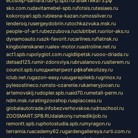
ecostep-samara.ru
d-p.spb.ru
галактика73.рф
sko.com.ru
davitamebel-spb.ru
fotsis.ru
tesiaes.ru
kokoroyari.spb.ru
blesna-kazan.ru
mossilver.ru
lenderoq.ru
sergeydobrin.ru
tochkazvuka.msk.ru
people-of-art.ru
bezzubova.ru
clubtibet.ru
orior-aks.ru
dynamoauto.ru
szk-favorit.ru
carlines.ru
flatnsk.ru
kingbolenskaner.ru
alex-motor.ru
astroline.net.ru
act1.spb.ru
polyglot.com.ru
gidlipetsk.ru
ooo-driada.ru
detsad125.ru
mir-zdoroviya.ru
bruslanovo.ru
siterem.ru
council.spb.ru
лодкипатриот.рф
kafekolizey.ru
iclub.net.ru
gazon-easy.ru
sugarepilekb.ru
grinox.ru
pylesostineco.ru
msts-ozarenie.ru
kameryjooan.ru
artemovskij.ru
dopler.spb.ru
aid70.ru
metall-perm.ru
ndm.msk.ru
ratingzooshop.ru
apiaccess.ru
globalautotrade.info
bezverhovskoe.ru
drsschool.ru
ZOOSMART.SPB.RU
dalakony.ru
medikijob.ru
remontt.spb.ru
photostudia.spb.ru
myragon.ru
terramia.ru
academy62.ru
gardengallereya.ru
rti.com.ru