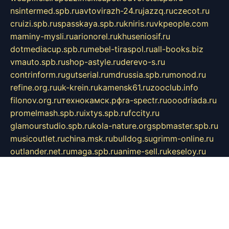
nsintermed.spb.ru
avtovirazh-24.ru
jazzq.ru
czecot.ru
cruizi.spb.ru
spasskaya.spb.ru
kniris.ru
vkpeople.com
maminy-mysli.ru
arionorel.ru
khuseniosif.ru
dotmediacup.spb.ru
mebel-tiraspol.ru
all-books.biz
vmauto.spb.ru
shop-astyle.ru
derevo-s.ru
contrinform.ru
gutserial.ru
mdrussia.spb.ru
monod.ru
refine.org.ru
uk-krein.ru
kamensk61.ru
zooclub.info
filonov.org.ru
технокамск.рф
ra-spectr.ru
ooodriada.ru
promelmash.spb.ru
ixtys.spb.ru
fccity.ru
glamourstudio.spb.ru
kola-nature.org
spbmaster.spb.ru
musicoutlet.ru
china.msk.ru
bulldog.su
grimm-online.ru
outlander.net.ru
maga.spb.ru
anime-sell.ru
keseloy.ru
газприборсервис.рф
karmin.spb.ru
shekswood.ru
tischlermebel.ru
automall66.ru
mag-vladimir.ru
yardbar.ru
kiwitour.spb.ru
indesign.com.ru
freestylemebel.ru
bany-samara.ru
rsei.ru
naidisvoyput.ru
mgsn-invest.ru
ipkamerasannce.ru
alicante-house.ru
ibelka74.ru
cozyhouse.info