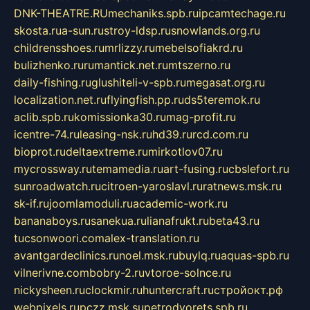
DNK-THEATRE.RU
mechaniks.spb.ru
ipcamtechage.ru
skosta.ru
a-sun.ru
stroy-ldsp.ru
snowlands.org.ru
childrensshoes.ru
mrlizzy.ru
mebelsofiakrd.ru
bulizhenko.ru
rumantick.net.ru
mtszerno.ru
daily-fishing.ru
glushiteli-v-spb.ru
megasat.org.ru
localization.net.ru
flyingfish.pp.ru
ds5teremok.ru
aclib.spb.ru
komissionka30.ru
mag-profit.ru
icentre-74.ru
leasing-nsk.ru
hd39.ru
rcd.com.ru
bioprot.ru
deltaextreme.ru
mirkotlov07.ru
mycrossway.ru
temamedia.ru
art-fusing.ru
cbslefort.ru
sunroadwatch.ru
citroen-yaroslavl.ru
ratnews.msk.ru
sk-if.ru
joomlamoduli.ru
academic-work.ru
bananaboys.ru
sanekua.ru
lianafrukt.ru
beta43.ru
tucsonwoori.com
alex-translation.ru
avantgardeclinics.ru
noel.msk.ru
buylq.ru
aquas-spb.ru
vilnerivne.com
bobry-2.ru
vtoroe-solnce.ru
nickysheen.ru
clockmir.ru
huntercraft.ru
стройокт.рф
webpixels.ru
pczz.msk.su
petrodvorets.spb.ru