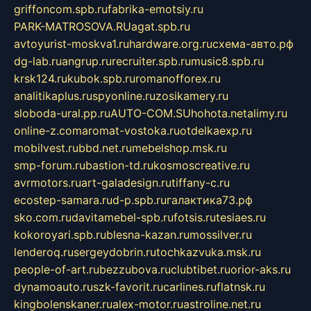
griffoncom.spb.ru
fabrika-emotsiy.ru
PARK-MATROSOVA.RU
agat.spb.ru
avtoyurist-moskva1.ru
hardware.org.ru
схема-авто.рф
dg-lab.ru
angrup.ru
recruiter.spb.ru
music8.spb.ru
krsk124.ru
kubok.spb.ru
romanofforex.ru
analitikaplus.ru
spyonline.ru
zosikamery.ru
sloboda-ural.pp.ru
AUTO-COM.SU
hohota.net
alimy.ru
online-z.com
aromat-vostoka.ru
otdelkaexp.ru
mobilvest.ru
bbd.net.ru
mebelshop.msk.ru
smp-forum.ru
bastion-td.ru
kosmoscreative.ru
avrmotors.ru
art-galadesign.ru
tiffany-c.ru
ecostep-samara.ru
d-p.spb.ru
галактика73.рф
sko.com.ru
davitamebel-spb.ru
fotsis.ru
tesiaes.ru
kokoroyari.spb.ru
blesna-kazan.ru
mossilver.ru
lenderoq.ru
sergeydobrin.ru
tochkazvuka.msk.ru
people-of-art.ru
bezzubova.ru
clubtibet.ru
orior-aks.ru
dynamoauto.ru
szk-favorit.ru
carlines.ru
flatnsk.ru
kingbolenskaner.ru
alex-motor.ru
astroline.net.ru