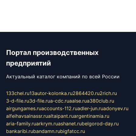
Портал производственных
предприятий
Актуальный каталог компаний по всей России
133chel.ru
13autor-kolonka.ru
2864420.ru
2rich.ru
3-d-file.ru
3d-file.ru
a-cdc.ru
aalse.ru
a380club.ru
airgungames.ru
accounts-112.ru
adler-jun.ru
adonyev.ru
alfeihavsalnassr.ru
altaipant.ru
argentinamia.ru
aria-family.ru
arkrym.ru
ashanet.ru
belgorod-day.ru
bankaribi.ru
bandamn.ru
bigfatcc.ru