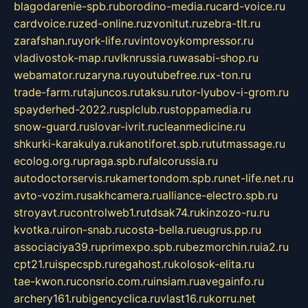
blagodarenie-spb.ru
borodino-media.ru
card-voice.ru
cardvoice.ru
zed-online.ru
zvonitut.ru
zebra-tlt.ru
zarafshan.ru
york-life.ru
vintovoykompressor.ru
vladivostok-map.ru
vlknrussia.ru
wasabi-shop.ru
webamator.ru
zaryna.ru
youtubefree.ru
x-ton.ru
trade-farm.ru
tajuncos.ru
taksu.ru
tor-lyubov-i-grom.ru
spayderhed-2022.ru
splclub.ru
stoppamedia.ru
snow-guard.ru
slovar-ivrit.ru
cleanmedicine.ru
shkurki-karakulya.ru
kanotiforet.spb.ru
tutmassage.ru
ecolog.org.ru
praga.spb.ru
falcorussia.ru
autodoctorservis.ru
kamertondom.spb.ru
net-life.net.ru
avto-vozim.ru
sakhcamera.ru
alliance-electro.spb.ru
stroyavt.ru
controlweb1.ru
tdsak74.ru
kinzozo-ru.ru
kvotka.ru
iron-snab.ru
costa-bella.ru
eugrus.pp.ru
associaciya39.ru
primexpo.spb.ru
bezmorchin.ru
ia2.ru
cpt21.ru
ispecspb.ru
regahost.ru
kolosok-elita.ru
tae-kwon.ru
consrio.com.ru
insiam.ru
avegainfo.ru
archery161.ru
bigencyclica.ru
vlast16.ru
korru.net