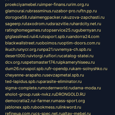
proekciyamebel.ru
imper-finans.ru
rim.org.ru
glamourai.ru
brassminus.ru
zabor-pro.ru
ftn.pp.ru
dorogoe58.ru
laimengpacker.ru
kuzova-zapchasti.ru
sageerp.ru
taxodrom.ru
dsrazvitie.ru
hardcity.net.ru
ratinghomegames.ru
topservice25.ru
gubernyan.ru
gtglasslined.ru
ii4.ru
tssport.spb.ru
andorra24.com
blackwallstreet.ru
oboimos.ru
optim-doors.com.ru
ikuch.ru
nycr.org.ru
npa21.ru
vremya-ch.spb.ru
desert000.ru
ivtorgi.ru
ifiori.ru
catalog-statei.ru
dcv.org.ru
spetsmaster174.ru
ipkameryhiseeu.ru
dum26.ru
ruspol.spb.ru
fr-opendp.ru
kam-solnyshko.ru
cheyenne-arapaho.ru
sevzapmetal.spb.ru
ted-lapidus.spb.ru
parasite-eliminator.ru
sigma-complete.ru
modernworld.ru
dama-moda.ru
eholot-group.ru
sk-nvkz.ru
DRONGOLD.RU
democratia2.ru
i-farmer.ru
mass-sport.org
jablonex.spb.ru
bookmess.ru
linkword.ru
refineua.com.ru
cs-spec.net.ru
altay-mebel.ru