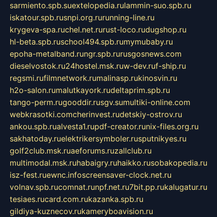
sarmiento.spb.su
extelopedia.ru
lammin-suo.spb.ru
iskatour.spb.ru
snpi.org.ru
running-line.ru
krygeva-spa.ru
chel.net.ru
rust-loco.ru
dugshop.ru
hl-beta.spb.ru
school494.spb.ru
mymubaby.ru
epoha-metalband.ru
ngr.spb.ru
rusgosnews.com
dieselvostok.ru
24hostel.msk.ru
w-dev.ru
f-ship.ru
regsmi.ru
filmnetwork.ru
malinasp.ru
kinosvin.ru
h2o-salon.ru
malutkayork.ru
deltaprim.spb.ru
tango-perm.ru
gooddir.ru
sgv.su
multiki-online.com
webkrasotki.com
cherinvest.ru
detskiy-ostrov.ru
ankou.spb.ru
alvesta1.ru
pdf-creator.ru
nix-files.org.ru
sakhatoday.ru
elektrikersymboler.ru
sputnikyes.ru
golf2club.msk.ru
aeforums.ru
zallclub.ru
multimodal.msk.ru
habaigry.ru
haikko.ru
sobakopedia.ru
isz-fest.ru
ewnc.info
screensaver-clock.net.ru
volnav.spb.ru
comnat.ru
npf.net.ru
7bit.pp.ru
kalugatur.ru
tesiaes.ru
card.com.ru
kazanka.spb.ru
gildiya-kuznecov.ru
kameryboavision.ru