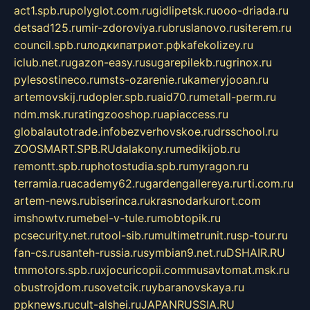
act1.spb.ru
polyglot.com.ru
gidlipetsk.ru
ooo-driada.ru
detsad125.ru
mir-zdoroviya.ru
bruslanovo.ru
siterem.ru
council.spb.ru
лодкипатриот.рф
kafekolizey.ru
iclub.net.ru
gazon-easy.ru
sugarepilekb.ru
grinox.ru
pylesostineco.ru
msts-ozarenie.ru
kameryjooan.ru
artemovskij.ru
dopler.spb.ru
aid70.ru
metall-perm.ru
ndm.msk.ru
ratingzooshop.ru
apiaccess.ru
globalautotrade.info
bezverhovskoe.ru
drsschool.ru
ZOOSMART.SPB.RU
dalakony.ru
medikijob.ru
remontt.spb.ru
photostudia.spb.ru
myragon.ru
terramia.ru
academy62.ru
gardengallereya.ru
rti.com.ru
artem-news.ru
biserinca.ru
krasnodarkurort.com
imshowtv.ru
mebel-v-tule.ru
mobtopik.ru
pcsecurity.net.ru
tool-sib.ru
multimetrunit.ru
sp-tour.ru
fan-cs.ru
santeh-russia.ru
symbian9.net.ru
DSHAIR.RU
tmmotors.spb.ru
xjocuricopii.com
musavtomat.msk.ru
obustrojdom.ru
sovetcik.ru
ybaranovskaya.ru
ppknews.ru
cult-alshei.ru
JAPANRUSSIA.RU