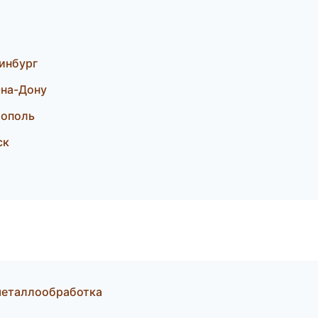
инбург
-на-Дону
рополь
ск
металлообработка