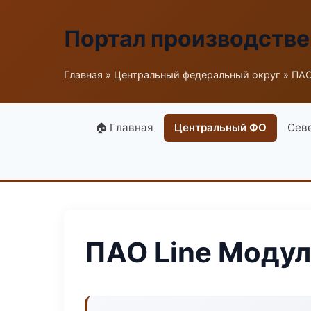
Портал производств
Главная
»
Центральный федеральный округ
» ПАО
🏠 Главная
Центральный ФО
Сев
ПАО Line Моду