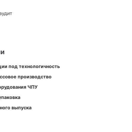
аудит
ми
ции под технологичность
ассовое производство
орудования ЧПУ
упаковка
ного выпуска