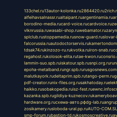
133chel.ru
13autor-kolonka.ru
2864420.ru
2rich.
alfeihavsalnassr.ru
altaipant.ru
argentinamia.ru
ar
borodino-media.ru
card-voice.ru
cardvoice.ru
ze
vlknrussia.ru
wasabi-shop.ru
webamator.ru
zaryn
splclub.ru
stoppamedia.ru
snow-guard.ru
slovar-i
falcorussia.ru
autodoctorservis.ru
kamertondom.
tdsak74.ru
kinzozo-ru.ru
kvotka.ru
iron-snab.ru
co
regahost.ru
kolosok-elita.ru
tae-kwon.ru
consrio
lammin-suo.spb.ru
iskatour.spb.ru
snpi.org.ru
run
epoha-metalband.ru
ngr.spb.ru
rusgosnews.com
malutkayork.ru
deltaprim.spb.ru
tango-perm.ru
g
pdf-creator.ru
nix-files.org.ru
sakhatoday.ru
elek
haikko.ru
sobakopedia.ru
isz-fest.ru
ewnc.info
sc
kazanka.spb.ru
gildiya-kuznecov.ru
kameryboavi
hardware.org.ru
схема-авто.рф
dg-lab.ru
angrup
zosikamery.ru
sloboda-ural.pp.ru
AUTO-COM.S
smp-forum.ru
bastion-td.ru
kosmoscreative.ru
a