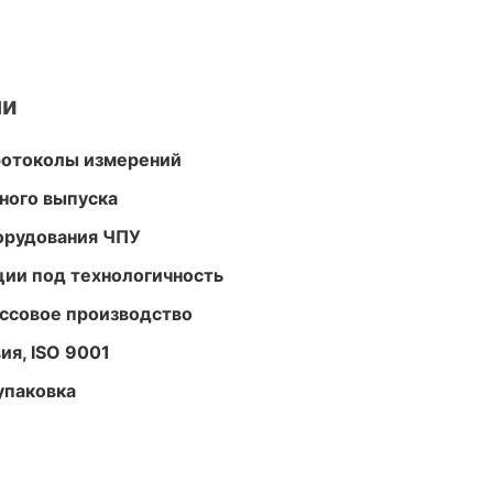
ми
ротоколы измерений
ного выпуска
орудования ЧПУ
ции под технологичность
ассовое производство
ия, ISO 9001
упаковка