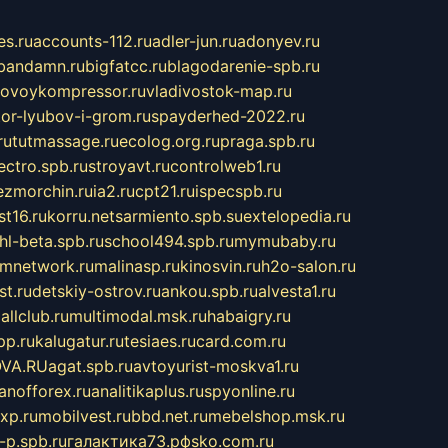
s.ru
accounts-112.ru
adler-jun.ru
adonyev.ru
bandamn.ru
bigfatcc.ru
blagodarenie-spb.ru
tovoykompressor.ru
vladivostok-map.ru
tor-lyubov-i-grom.ru
spayderhed-2022.ru
ru
tutmassage.ru
ecolog.org.ru
praga.spb.ru
lectro.spb.ru
stroyavt.ru
controlweb1.ru
ezmorchin.ru
ia2.ru
cpt21.ru
ispecspb.ru
st16.ru
korru.net
sarmiento.spb.su
extelopedia.ru
hl-beta.spb.ru
school494.spb.ru
mymubaby.ru
ilmnetwork.ru
malinasp.ru
kinosvin.ru
h2o-salon.ru
st.ru
detskiy-ostrov.ru
ankou.spb.ru
alvesta1.ru
allclub.ru
multimodal.msk.ru
habaigry.ru
pp.ru
kalugatur.ru
tesiaes.ru
card.com.ru
VA.RU
agat.spb.ru
avtoyurist-moskva1.ru
anofforex.ru
analitikaplus.ru
spyonline.ru
xp.ru
mobilvest.ru
bbd.net.ru
mebelshop.msk.ru
-p.spb.ru
галактика73.рф
sko.com.ru