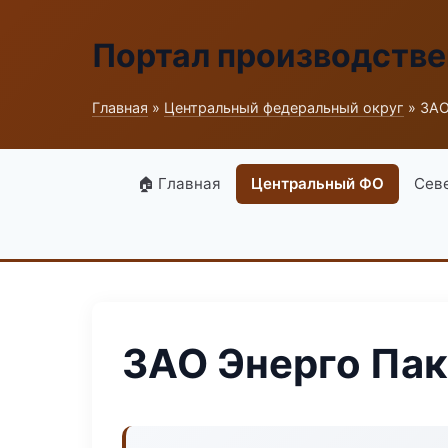
Портал производств
Главная
»
Центральный федеральный округ
» ЗАО
🏠 Главная
Центральный ФО
Сев
ЗАО Энерго Пак