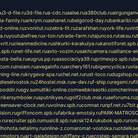
ru
3-d-file.ru
3d-file.ru
a-cdc.ru
aalse.ru
a380club.ru
airgungame
ia-family.ru
arkrym.ru
ashanet.ru
belgorod-day.ru
bankaribi.ru
d-online.ru
zvonitut.ru
zebra-tlt.ru
zarafshan.ru
york-life.ru
vin
a.ru
youtubefree.ru
x-ton.ru
trade-farm.ru
tajuncos.ru
taksu.ru
vrit.ru
cleanmedicine.ru
shkurki-karakulya.ru
kanotiforet.spb.
spb.ru
net-life.net.ru
avto-vozim.ru
sakhcamera.ru
alliance-e
sta-bella.ru
eugrus.pp.ru
associaciya39.ru
primexpo.spb.ru
b
.com.ru
insiam.ru
avegainfo.ru
archery161.ru
bigencyclica.ru
vla
ning-line.ru
krygeva-spa.ru
chel.net.ru
rust-loco.ru
dugshop.ru
dieselvostok.ru
24hostel.msk.ru
w-dev.ru
f-ship.ru
regsmi.ru
f
ooddir.ru
sgv.su
multiki-online.com
webkrasotki.com
cherinve
trikersymboler.ru
sputnikyes.ru
golf2club.msk.ru
aeforums.ru
z
reensaver-clock.net.ru
volnav.spb.ru
comnat.ru
npf.net.ru
7bit.
sion.ru
griffoncom.spb.ru
fabrika-emotsiy.ru
PARK-MATROSO
.ru
recruiter.spb.ru
music8.spb.ru
krsk124.ru
kubok.spb.ru
rom
U
hohota.net
alimy.ru
online-z.com
aromat-vostoka.ru
otdelkae
vrmotors.ru
art-galadesign.ru
tiffany-c.ru
ecostep-samara.ru
d