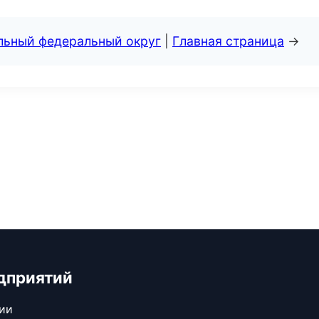
альный федеральный округ
|
Главная страница
→
дприятий
сии