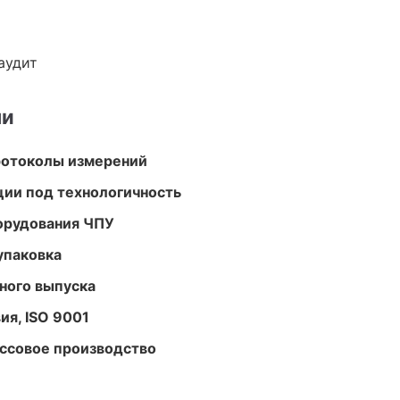
аудит
ми
ротоколы измерений
ции под технологичность
орудования ЧПУ
упаковка
ного выпуска
ия, ISO 9001
ассовое производство