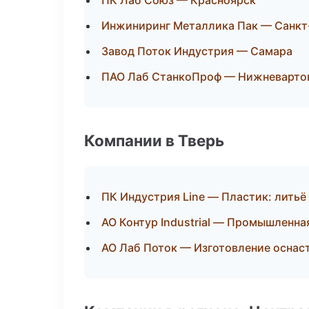
ПК Лаб Союз — Красноярск
Инжиниринг Металлика Пак — Санкт
Завод Поток Индустрия — Самара
ПАО Лаб СтанкоПроф — Нижневарто
Компании в Тверь
ПК Индустрия Line — Пластик: литьё
АО Контур Industrial — Промышленна
АО Лаб Поток — Изготовление оснас