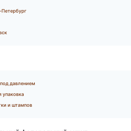
-Петербург
вск
 под давлением
я упаковка
тки и штампов