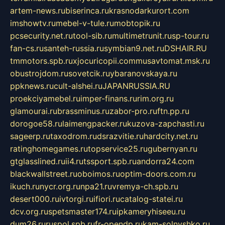
artem-news.ru
biserinca.ru
krasnodarkurort.com
imshowtv.ru
mebel-v-tule.ru
mobtopik.ru
pcsecurity.net.ru
tool-sib.ru
multimetrunit.ru
sp-tour.ru
fan-cs.ru
santeh-russia.ru
symbian9.net.ru
DSHAIR.RU
tmmotors.spb.ru
xjocuricopii.com
musavtomat.msk.ru
obustrojdom.ru
sovetcik.ru
ybaranovskaya.ru
ppknews.ru
cult-alshei.ru
JAPANRUSSIA.RU
proekciyamebel.ru
imper-finans.ru
rim.org.ru
glamourai.ru
brassminus.ru
zabor-pro.ru
ftn.pp.ru
dorogoe58.ru
laimengpacker.ru
kuzova-zapchasti.ru
sageerp.ru
taxodrom.ru
dsrazvitie.ru
hardcity.net.ru
ratinghomegames.ru
topservice25.ru
gubernyan.ru
gtglasslined.ru
ii4.ru
tssport.spb.ru
andorra24.com
blackwallstreet.ru
oboimos.ru
optim-doors.com.ru
ikuch.ru
nycr.org.ru
npa21.ru
vremya-ch.spb.ru
desert000.ru
ivtorgi.ru
ifiori.ru
catalog-statei.ru
dcv.org.ru
spetsmaster174.ru
ipkameryhiseeu.ru
dum26.ru
ruspol.spb.ru
fr-opendp.ru
kam-solnyshko.ru