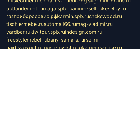
musicoutlet.ru
china.msk.ru
bulldog.su
grimm-online.ru
outlander.net.ru
maga.spb.ru
anime-sell.ru
keseloy.ru
газприборсервис.рф
karmin.spb.ru
shekswood.ru
tischlermebel.ru
automall66.ru
mag-vladimir.ru
yardbar.ru
kiwitour.spb.ru
indesign.com.ru
freestylemebel.ru
bany-samara.ru
rsei.ru
naidisvoyput.ru
mgsn-invest.ru
ipkamerasannce.ru
alicante-house.ru
ibelka74.ru
cozyhouse.info
vlkargalev-studio.ru
700mb.ru
figura-ufa.ru
alina-live.ru
belarusiannews.ru
womenknow.ru
dos-vniimk.ru
sega.net.ru
dv.net.ru
phenomenonsofhistory.com
telesputnik.net.ru
wall.pp.ru
pylesosroidmi.ru
gtc-clan.ru
cligs.ru
bibikazap.ru
popova.org.ru
netwhistler.spb.ru
bellvil.ru
bonzon.ru
iss-vladik.ru
defiparis.net.ru
las-gryzas.ru
amku.ru
electednews.spb.ru
feather.org.ru
spar72.ru
tankiigri.ru
dominus.com.ru
ibtree.ru
sanykool.pp.ru
unixlib.org.ru
menatep.spb.ru
gartenterrassen.ru
printeka.ru