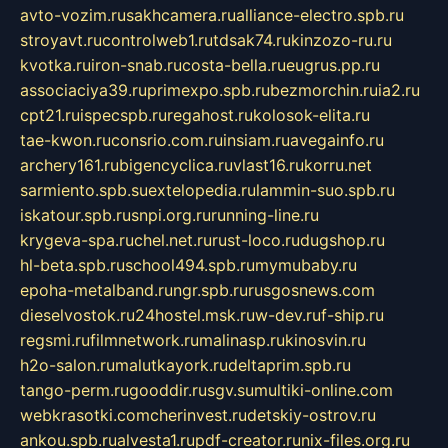
avto-vozim.ru
sakhcamera.ru
alliance-electro.spb.ru
stroyavt.ru
controlweb1.ru
tdsak74.ru
kinzozo-ru.ru
kvotka.ru
iron-snab.ru
costa-bella.ru
eugrus.pp.ru
associaciya39.ru
primexpo.spb.ru
bezmorchin.ru
ia2.ru
cpt21.ru
ispecspb.ru
regahost.ru
kolosok-elita.ru
tae-kwon.ru
consrio.com.ru
insiam.ru
avegainfo.ru
archery161.ru
bigencyclica.ru
vlast16.ru
korru.net
sarmiento.spb.su
extelopedia.ru
lammin-suo.spb.ru
iskatour.spb.ru
snpi.org.ru
running-line.ru
krygeva-spa.ru
chel.net.ru
rust-loco.ru
dugshop.ru
hl-beta.spb.ru
school494.spb.ru
mymubaby.ru
epoha-metalband.ru
ngr.spb.ru
rusgosnews.com
dieselvostok.ru
24hostel.msk.ru
w-dev.ru
f-ship.ru
regsmi.ru
filmnetwork.ru
malinasp.ru
kinosvin.ru
h2o-salon.ru
malutkayork.ru
deltaprim.spb.ru
tango-perm.ru
gooddir.ru
sgv.su
multiki-online.com
webkrasotki.com
cherinvest.ru
detskiy-ostrov.ru
ankou.spb.ru
alvesta1.ru
pdf-creator.ru
nix-files.org.ru