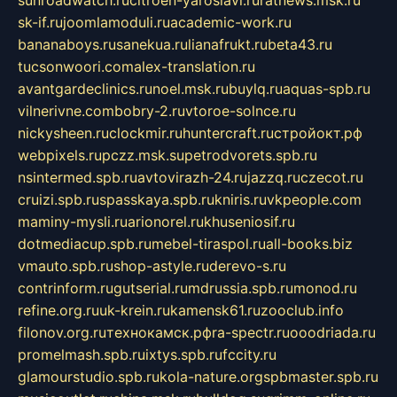
sunroadwatch.ru
citroen-yaroslavl.ru
ratnews.msk.ru
sk-if.ru
joomlamoduli.ru
academic-work.ru
bananaboys.ru
sanekua.ru
lianafrukt.ru
beta43.ru
tucsonwoori.com
alex-translation.ru
avantgardeclinics.ru
noel.msk.ru
buylq.ru
aquas-spb.ru
vilnerivne.com
bobry-2.ru
vtoroe-solnce.ru
nickysheen.ru
clockmir.ru
huntercraft.ru
стройокт.рф
webpixels.ru
pczz.msk.su
petrodvorets.spb.ru
nsintermed.spb.ru
avtovirazh-24.ru
jazzq.ru
czecot.ru
cruizi.spb.ru
spasskaya.spb.ru
kniris.ru
vkpeople.com
maminy-mysli.ru
arionorel.ru
khuseniosif.ru
dotmediacup.spb.ru
mebel-tiraspol.ru
all-books.biz
vmauto.spb.ru
shop-astyle.ru
derevo-s.ru
contrinform.ru
gutserial.ru
mdrussia.spb.ru
monod.ru
refine.org.ru
uk-krein.ru
kamensk61.ru
zooclub.info
filonov.org.ru
технокамск.рф
ra-spectr.ru
ooodriada.ru
promelmash.spb.ru
ixtys.spb.ru
fccity.ru
glamourstudio.spb.ru
kola-nature.org
spbmaster.spb.ru