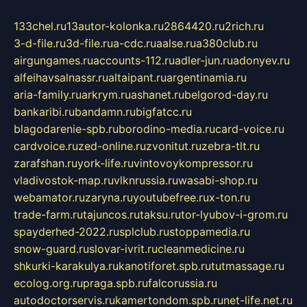
133chel.ru
13autor-kolonka.ru
2864420.ru
2rich.ru
3-d-file.ru
3d-file.ru
a-cdc.ru
aalse.ru
a380club.ru
airgungames.ru
accounts-112.ru
adler-jun.ru
adonyev.ru
alfeihavsalnassr.ru
altaipant.ru
argentinamia.ru
aria-family.ru
arkrym.ru
ashanet.ru
belgorod-day.ru
bankaribi.ru
bandamn.ru
bigfatcc.ru
blagodarenie-spb.ru
borodino-media.ru
card-voice.ru
cardvoice.ru
zed-online.ru
zvonitut.ru
zebra-tlt.ru
zarafshan.ru
york-life.ru
vintovoykompressor.ru
vladivostok-map.ru
vlknrussia.ru
wasabi-shop.ru
webamator.ru
zaryna.ru
youtubefree.ru
x-ton.ru
trade-farm.ru
tajuncos.ru
taksu.ru
tor-lyubov-i-grom.ru
spayderhed-2022.ru
splclub.ru
stoppamedia.ru
snow-guard.ru
slovar-ivrit.ru
cleanmedicine.ru
shkurki-karakulya.ru
kanotiforet.spb.ru
tutmassage.ru
ecolog.org.ru
praga.spb.ru
falcorussia.ru
autodoctorservis.ru
kamertondom.spb.ru
net-life.net.ru