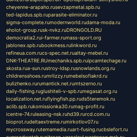
cheyenne-arapaho.ru
sevzapmetal.spb.ru
ted-lapidus.spb.ru
parasite-eliminator.ru
sigma-complete.ru
modernworld.ru
dama-moda.ru
eholot-group.ru
sk-nvkz.ru
DRONGOLD.RU
democratia2.ru
i-farmer.ru
mass-sport.org
jablonex.spb.ru
bookmess.ru
linkword.ru
refineua.com.ru
cs-spec.net.ru
altay-mebel.ru
DNK-THEATRE.RU
mechaniks.spb.ru
ipcamtechage.ru
skosta.ru
a-sun.ru
stroy-ldsp.ru
snowlands.org.ru
childrensshoes.ru
mrlizzy.ru
mebelsofiakrd.ru
bulizhenko.ru
rumantick.net.ru
mtszerno.ru
daily-fishing.ru
glushiteli-v-spb.ru
megasat.org.ru
localization.net.ru
flyingfish.pp.ru
ds5teremok.ru
aclib.spb.ru
komissionka30.ru
mag-profit.ru
icentre-74.ru
leasing-nsk.ru
hd39.ru
rcd.com.ru
bioprot.ru
deltaextreme.ru
mirkotlov07.ru
mycrossway.ru
temamedia.ru
art-fusing.ru
cbslefort.ru