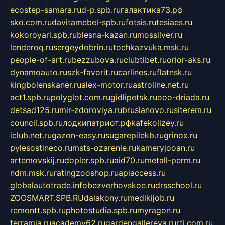
ecostep-samara.ru
d-p.spb.ru
галактика73.рф
sko.com.ru
davitamebel-spb.ru
fotsis.ru
tesiaes.ru
kokoroyari.spb.ru
blesna-kazan.ru
mossilver.ru
lenderoq.ru
sergeydobrin.ru
tochkazvuka.msk.ru
people-of-art.ru
bezzubova.ru
clubtibet.ru
orior-aks.ru
dynamoauto.ru
szk-favorit.ru
carlines.ru
flatnsk.ru
kingbolenskaner.ru
alex-motor.ru
astroline.net.ru
act1.spb.ru
polyglot.com.ru
gidlipetsk.ru
ooo-driada.ru
detsad125.ru
mir-zdoroviya.ru
bruslanovo.ru
siterem.ru
council.spb.ru
лодкипатриот.рф
kafekolizey.ru
iclub.net.ru
gazon-easy.ru
sugarepilekb.ru
grinox.ru
pylesostineco.ru
msts-ozarenie.ru
kameryjooan.ru
artemovskij.ru
dopler.spb.ru
aid70.ru
metall-perm.ru
ndm.msk.ru
ratingzooshop.ru
apiaccess.ru
globalautotrade.info
bezverhovskoe.ru
drsschool.ru
ZOOSMART.SPB.RU
dalakony.ru
medikijob.ru
remontt.spb.ru
photostudia.spb.ru
myragon.ru
terramia.ru
academy62.ru
gardengallereya.ru
rti.com.ru