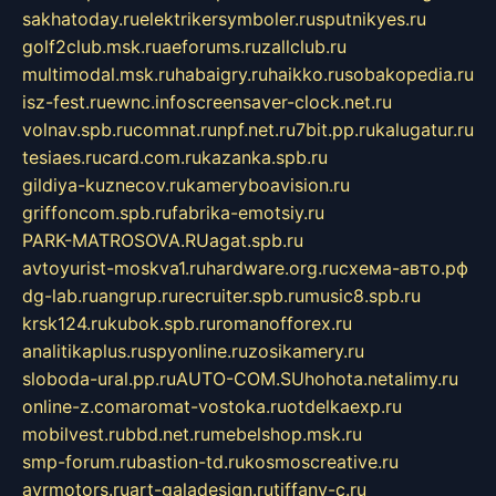
sakhatoday.ru
elektrikersymboler.ru
sputnikyes.ru
golf2club.msk.ru
aeforums.ru
zallclub.ru
multimodal.msk.ru
habaigry.ru
haikko.ru
sobakopedia.ru
isz-fest.ru
ewnc.info
screensaver-clock.net.ru
volnav.spb.ru
comnat.ru
npf.net.ru
7bit.pp.ru
kalugatur.ru
tesiaes.ru
card.com.ru
kazanka.spb.ru
gildiya-kuznecov.ru
kameryboavision.ru
griffoncom.spb.ru
fabrika-emotsiy.ru
PARK-MATROSOVA.RU
agat.spb.ru
avtoyurist-moskva1.ru
hardware.org.ru
схема-авто.рф
dg-lab.ru
angrup.ru
recruiter.spb.ru
music8.spb.ru
krsk124.ru
kubok.spb.ru
romanofforex.ru
analitikaplus.ru
spyonline.ru
zosikamery.ru
sloboda-ural.pp.ru
AUTO-COM.SU
hohota.net
alimy.ru
online-z.com
aromat-vostoka.ru
otdelkaexp.ru
mobilvest.ru
bbd.net.ru
mebelshop.msk.ru
smp-forum.ru
bastion-td.ru
kosmoscreative.ru
avrmotors.ru
art-galadesign.ru
tiffany-c.ru