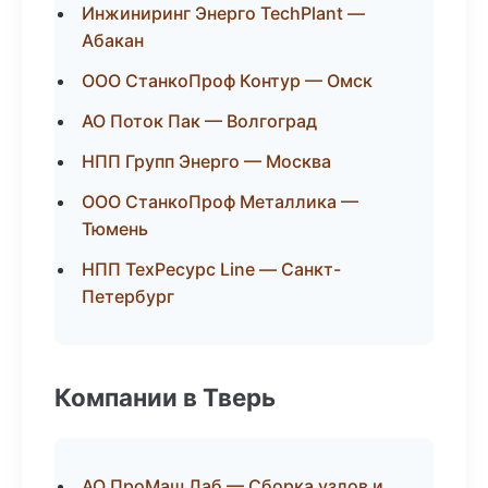
Инжиниринг Энерго TechPlant —
Абакан
ООО СтанкоПроф Контур — Омск
АО Поток Пак — Волгоград
НПП Групп Энерго — Москва
ООО СтанкоПроф Металлика —
Тюмень
НПП ТехРесурс Line — Санкт-
Петербург
Компании в Тверь
АО ПроМаш Лаб — Сборка узлов и