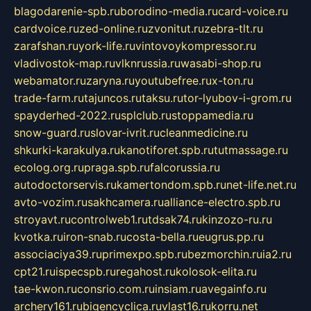
blagodarenie-spb.ru
borodino-media.ru
card-voice.ru
cardvoice.ru
zed-online.ru
zvonitut.ru
zebra-tlt.ru
zarafshan.ru
york-life.ru
vintovoykompressor.ru
vladivostok-map.ru
vlknrussia.ru
wasabi-shop.ru
webamator.ru
zaryna.ru
youtubefree.ru
x-ton.ru
trade-farm.ru
tajuncos.ru
taksu.ru
tor-lyubov-i-grom.ru
spayderhed-2022.ru
splclub.ru
stoppamedia.ru
snow-guard.ru
slovar-ivrit.ru
cleanmedicine.ru
shkurki-karakulya.ru
kanotiforet.spb.ru
tutmassage.ru
ecolog.org.ru
praga.spb.ru
falcorussia.ru
autodoctorservis.ru
kamertondom.spb.ru
net-life.net.ru
avto-vozim.ru
sakhcamera.ru
alliance-electro.spb.ru
stroyavt.ru
controlweb1.ru
tdsak74.ru
kinzozo-ru.ru
kvotka.ru
iron-snab.ru
costa-bella.ru
eugrus.pp.ru
associaciya39.ru
primexpo.spb.ru
bezmorchin.ru
ia2.ru
cpt21.ru
ispecspb.ru
regahost.ru
kolosok-elita.ru
tae-kwon.ru
consrio.com.ru
insiam.ru
avegainfo.ru
archery161.ru
bigencyclica.ru
vlast16.ru
korru.net