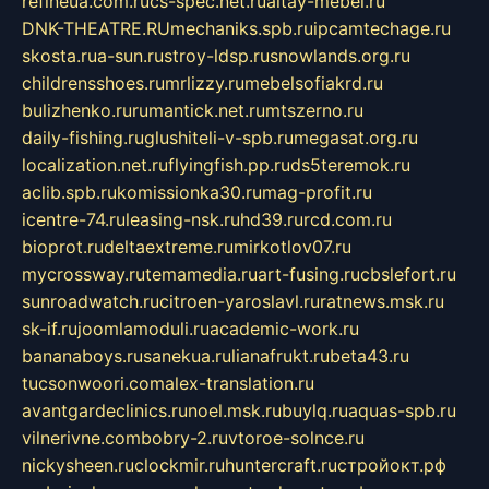
refineua.com.ru
cs-spec.net.ru
altay-mebel.ru
DNK-THEATRE.RU
mechaniks.spb.ru
ipcamtechage.ru
skosta.ru
a-sun.ru
stroy-ldsp.ru
snowlands.org.ru
childrensshoes.ru
mrlizzy.ru
mebelsofiakrd.ru
bulizhenko.ru
rumantick.net.ru
mtszerno.ru
daily-fishing.ru
glushiteli-v-spb.ru
megasat.org.ru
localization.net.ru
flyingfish.pp.ru
ds5teremok.ru
aclib.spb.ru
komissionka30.ru
mag-profit.ru
icentre-74.ru
leasing-nsk.ru
hd39.ru
rcd.com.ru
bioprot.ru
deltaextreme.ru
mirkotlov07.ru
mycrossway.ru
temamedia.ru
art-fusing.ru
cbslefort.ru
sunroadwatch.ru
citroen-yaroslavl.ru
ratnews.msk.ru
sk-if.ru
joomlamoduli.ru
academic-work.ru
bananaboys.ru
sanekua.ru
lianafrukt.ru
beta43.ru
tucsonwoori.com
alex-translation.ru
avantgardeclinics.ru
noel.msk.ru
buylq.ru
aquas-spb.ru
vilnerivne.com
bobry-2.ru
vtoroe-solnce.ru
nickysheen.ru
clockmir.ru
huntercraft.ru
стройокт.рф