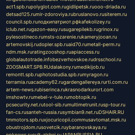
act1.spb.ru
polyglot.com.ru
gidlipetsk.ru
ooo-driada.ru
detsad125.ru
mir-zdoroviya.ru
bruslanovo.ru
siterem.ru
council.spb.ru
лодкипатриот.рф
kafekolizey.ru
iclub.net.ru
gazon-easy.ru
sugarepilekb.ru
grinox.ru
pylesostineco.ru
msts-ozarenie.ru
kameryjooan.ru
artemovskij.ru
dopler.spb.ru
aid70.ru
metall-perm.ru
ndm.msk.ru
ratingzooshop.ru
apiaccess.ru
globalautotrade.info
bezverhovskoe.ru
drsschool.ru
ZOOSMART.SPB.RU
dalakony.ru
medikijob.ru
remontt.spb.ru
photostudia.spb.ru
myragon.ru
terramia.ru
academy62.ru
gardengallereya.ru
rti.com.ru
artem-news.ru
biserinca.ru
krasnodarkurort.com
imshowtv.ru
mebel-v-tule.ru
mobtopik.ru
pcsecurity.net.ru
tool-sib.ru
multimetrunit.ru
sp-tour.ru
fan-cs.ru
santeh-russia.ru
symbian9.net.ru
DSHAIR.RU
tmmotors.spb.ru
xjocuricopii.com
musavtomat.msk.ru
obustrojdom.ru
sovetcik.ru
ybaranovskaya.ru
ppknews.ru
cult-alshei.ru
JAPANRUSSIA.RU