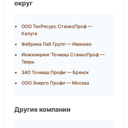
округ
ООО ТехРесурс СтанкоПроф —
Калуга
Фабрика Лаб Групп — Иваново
Инжиниринг Точмаш СтанкоПроф —
Тверь
ЗАО Точмаш Профи — Брянск
ООО Энерго Профи — Москва
Другие компании