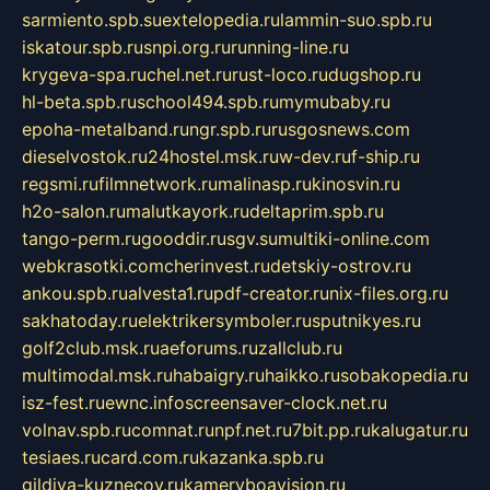
sarmiento.spb.su
extelopedia.ru
lammin-suo.spb.ru
iskatour.spb.ru
snpi.org.ru
running-line.ru
krygeva-spa.ru
chel.net.ru
rust-loco.ru
dugshop.ru
hl-beta.spb.ru
school494.spb.ru
mymubaby.ru
epoha-metalband.ru
ngr.spb.ru
rusgosnews.com
dieselvostok.ru
24hostel.msk.ru
w-dev.ru
f-ship.ru
regsmi.ru
filmnetwork.ru
malinasp.ru
kinosvin.ru
h2o-salon.ru
malutkayork.ru
deltaprim.spb.ru
tango-perm.ru
gooddir.ru
sgv.su
multiki-online.com
webkrasotki.com
cherinvest.ru
detskiy-ostrov.ru
ankou.spb.ru
alvesta1.ru
pdf-creator.ru
nix-files.org.ru
sakhatoday.ru
elektrikersymboler.ru
sputnikyes.ru
golf2club.msk.ru
aeforums.ru
zallclub.ru
multimodal.msk.ru
habaigry.ru
haikko.ru
sobakopedia.ru
isz-fest.ru
ewnc.info
screensaver-clock.net.ru
volnav.spb.ru
comnat.ru
npf.net.ru
7bit.pp.ru
kalugatur.ru
tesiaes.ru
card.com.ru
kazanka.spb.ru
gildiya-kuznecov.ru
kameryboavision.ru