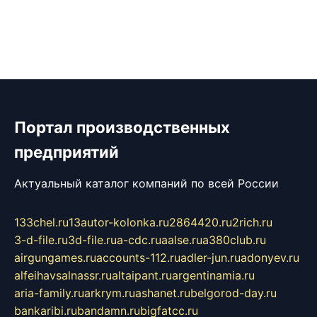
Портал производственных
предприятий
Актуальный каталог компаний по всей России
133chel.ru
13autor-kolonka.ru
2864420.ru
2rich.ru
3-d-file.ru
3d-file.ru
a-cdc.ru
aalse.ru
a380club.ru
airgungames.ru
accounts-112.ru
adler-jun.ru
adonyev.ru
alfeihavsalnassr.ru
altaipant.ru
argentinamia.ru
aria-family.ru
arkrym.ru
ashanet.ru
belgorod-day.ru
bankaribi.ru
bandamn.ru
bigfatcc.ru