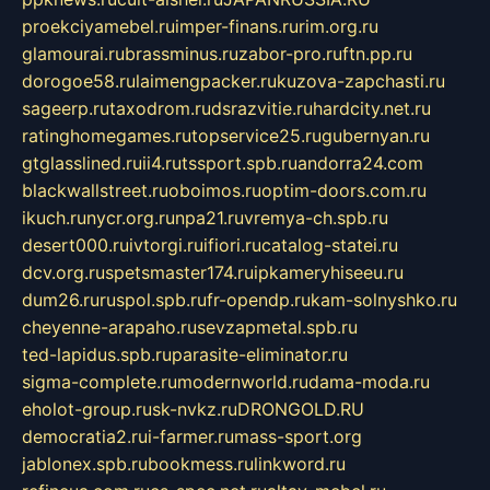
proekciyamebel.ru
imper-finans.ru
rim.org.ru
glamourai.ru
brassminus.ru
zabor-pro.ru
ftn.pp.ru
dorogoe58.ru
laimengpacker.ru
kuzova-zapchasti.ru
sageerp.ru
taxodrom.ru
dsrazvitie.ru
hardcity.net.ru
ratinghomegames.ru
topservice25.ru
gubernyan.ru
gtglasslined.ru
ii4.ru
tssport.spb.ru
andorra24.com
blackwallstreet.ru
oboimos.ru
optim-doors.com.ru
ikuch.ru
nycr.org.ru
npa21.ru
vremya-ch.spb.ru
desert000.ru
ivtorgi.ru
ifiori.ru
catalog-statei.ru
dcv.org.ru
spetsmaster174.ru
ipkameryhiseeu.ru
dum26.ru
ruspol.spb.ru
fr-opendp.ru
kam-solnyshko.ru
cheyenne-arapaho.ru
sevzapmetal.spb.ru
ted-lapidus.spb.ru
parasite-eliminator.ru
sigma-complete.ru
modernworld.ru
dama-moda.ru
eholot-group.ru
sk-nvkz.ru
DRONGOLD.RU
democratia2.ru
i-farmer.ru
mass-sport.org
jablonex.spb.ru
bookmess.ru
linkword.ru