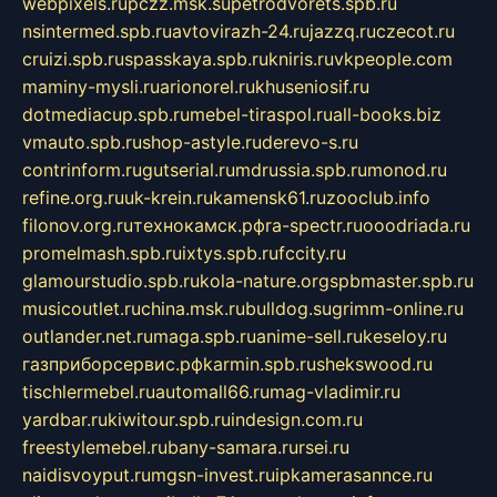
webpixels.ru
pczz.msk.su
petrodvorets.spb.ru
nsintermed.spb.ru
avtovirazh-24.ru
jazzq.ru
czecot.ru
cruizi.spb.ru
spasskaya.spb.ru
kniris.ru
vkpeople.com
maminy-mysli.ru
arionorel.ru
khuseniosif.ru
dotmediacup.spb.ru
mebel-tiraspol.ru
all-books.biz
vmauto.spb.ru
shop-astyle.ru
derevo-s.ru
contrinform.ru
gutserial.ru
mdrussia.spb.ru
monod.ru
refine.org.ru
uk-krein.ru
kamensk61.ru
zooclub.info
filonov.org.ru
технокамск.рф
ra-spectr.ru
ooodriada.ru
promelmash.spb.ru
ixtys.spb.ru
fccity.ru
glamourstudio.spb.ru
kola-nature.org
spbmaster.spb.ru
musicoutlet.ru
china.msk.ru
bulldog.su
grimm-online.ru
outlander.net.ru
maga.spb.ru
anime-sell.ru
keseloy.ru
газприборсервис.рф
karmin.spb.ru
shekswood.ru
tischlermebel.ru
automall66.ru
mag-vladimir.ru
yardbar.ru
kiwitour.spb.ru
indesign.com.ru
freestylemebel.ru
bany-samara.ru
rsei.ru
naidisvoyput.ru
mgsn-invest.ru
ipkamerasannce.ru