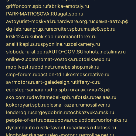
griffoncom.spb.ru
fabrika-emotsiy.ru
PARK-MATROSOVA.RU
agat.spb.ru
avtoyurist-moskva1.ru
hardware.org.ru
схема-авто.рф
dg-lab.ru
angrup.ru
recruiter.spb.ru
music8.spb.ru
krsk124.ru
kubok.spb.ru
romanofforex.ru
analitikaplus.ru
spyonline.ru
zosikamery.ru
sloboda-ural.pp.ru
AUTO-COM.SU
hohota.net
alimy.ru
online-z.com
aromat-vostoka.ru
otdelkaexp.ru
mobilvest.ru
bbd.net.ru
mebelshop.msk.ru
smp-forum.ru
bastion-td.ru
kosmoscreative.ru
avrmotors.ru
art-galadesign.ru
tiffany-c.ru
ecostep-samara.ru
d-p.spb.ru
галактика73.рф
sko.com.ru
davitamebel-spb.ru
fotsis.ru
tesiaes.ru
kokoroyari.spb.ru
blesna-kazan.ru
mossilver.ru
lenderoq.ru
sergeydobrin.ru
tochkazvuka.msk.ru
people-of-art.ru
bezzubova.ru
clubtibet.ru
orior-aks.ru
dynamoauto.ru
szk-favorit.ru
carlines.ru
flatnsk.ru
kingbolenskaner.ru
alex-motor.ru
astroline.net.ru