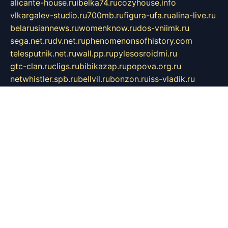
alicante-house.ru
ibelka74.ru
cozyhouse.info
vlkargalev-studio.ru
700mb.ru
figura-ufa.ru
alina-live.ru
belarusiannews.ru
womenknow.ru
dos-vniimk.ru
sega.net.ru
dv.net.ru
phenomenonsofhistory.com
telesputnik.net.ru
wall.pp.ru
pylesosroidmi.ru
gtc-clan.ru
cligs.ru
bibikazap.ru
popova.org.ru
netwhistler.spb.ru
bellvil.ru
bonzon.ru
iss-vladik.ru
defiparis.net.ru
las-gryzas.ru
amku.ru
electednews.spb.ru
feather.org.ru
spar72.ru
tankiigri.ru
dominus.com.ru
ibtree.ru
sanykool.pp.ru
unixlib.org.ru
menatep.spb.ru
gartenterrassen.ru
printeka.ru
skvozilka.com.ru
parkovka-pub.ru
lovemobi.ru
art-ru.ru
emulatorz.com.ru
alucomp.com.ru
tatforum.com.ru
alternativa-profi.ru
dermakler.ru
artsurvey.ru
aredir.ru
khimspas.ru
centr-maxi.ru
2018r.ru
bort-stomer-defort.ru
professional2.ru
gibsons.ru
artselena.ru
art-pilot.ru
ingredient.spb.ru
npfpolimer.spb.ru
argentum.spb.ru
hom-edu.ru