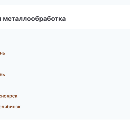
и металлообработка
нь
нь
сноярск
елябинск