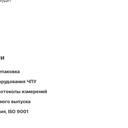
аудит
ми
упаковка
орудования ЧПУ
ротоколы измерений
ного выпуска
ия, ISO 9001