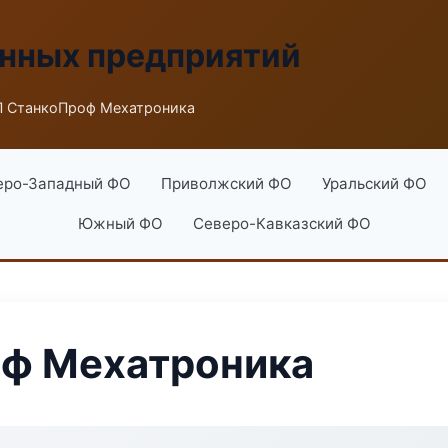
енных предприятий
 СтанкоПроф Мехатроника
еро-Западный ФО
Приволжский ФО
Уральский ФО
Южный ФО
Северо-Кавказский ФО
ф Мехатроника