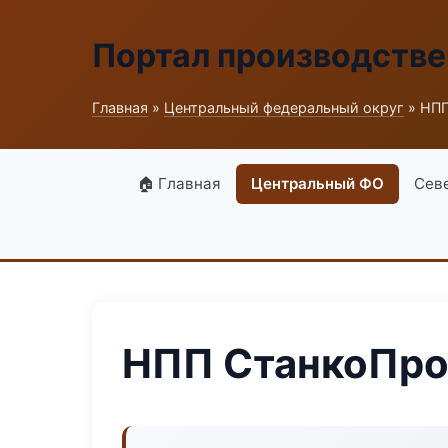
Портал производств
Главная
»
Центральный федеральный округ
» НПП
🏠 Главная
Центральный ФО
Сев
НПП СтанкоПро