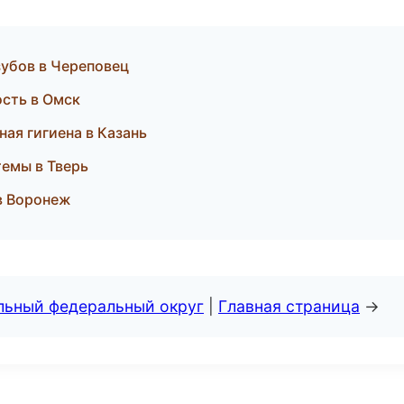
зубов в Череповец
ость в Омск
ная гигиена в Казань
темы в Тверь
 в Воронеж
альный федеральный округ
|
Главная страница
→