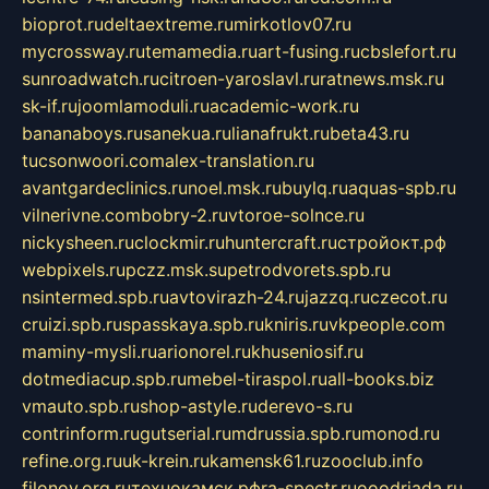
bioprot.ru
deltaextreme.ru
mirkotlov07.ru
mycrossway.ru
temamedia.ru
art-fusing.ru
cbslefort.ru
sunroadwatch.ru
citroen-yaroslavl.ru
ratnews.msk.ru
sk-if.ru
joomlamoduli.ru
academic-work.ru
bananaboys.ru
sanekua.ru
lianafrukt.ru
beta43.ru
tucsonwoori.com
alex-translation.ru
avantgardeclinics.ru
noel.msk.ru
buylq.ru
aquas-spb.ru
vilnerivne.com
bobry-2.ru
vtoroe-solnce.ru
nickysheen.ru
clockmir.ru
huntercraft.ru
стройокт.рф
webpixels.ru
pczz.msk.su
petrodvorets.spb.ru
nsintermed.spb.ru
avtovirazh-24.ru
jazzq.ru
czecot.ru
cruizi.spb.ru
spasskaya.spb.ru
kniris.ru
vkpeople.com
maminy-mysli.ru
arionorel.ru
khuseniosif.ru
dotmediacup.spb.ru
mebel-tiraspol.ru
all-books.biz
vmauto.spb.ru
shop-astyle.ru
derevo-s.ru
contrinform.ru
gutserial.ru
mdrussia.spb.ru
monod.ru
refine.org.ru
uk-krein.ru
kamensk61.ru
zooclub.info
filonov.org.ru
технокамск.рф
ra-spectr.ru
ooodriada.ru