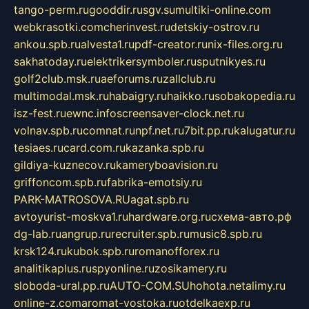
tango-perm.ru
gooddir.ru
sgv.su
multiki-online.com
webkrasotki.com
cherinvest.ru
detskiy-ostrov.ru
ankou.spb.ru
alvesta1.ru
pdf-creator.ru
nix-files.org.ru
sakhatoday.ru
elektrikersymboler.ru
sputnikyes.ru
golf2club.msk.ru
aeforums.ru
zallclub.ru
multimodal.msk.ru
habaigry.ru
haikko.ru
sobakopedia.ru
isz-fest.ru
ewnc.info
screensaver-clock.net.ru
volnav.spb.ru
comnat.ru
npf.net.ru
7bit.pp.ru
kalugatur.ru
tesiaes.ru
card.com.ru
kazanka.spb.ru
gildiya-kuznecov.ru
kameryboavision.ru
griffoncom.spb.ru
fabrika-emotsiy.ru
PARK-MATROSOVA.RU
agat.spb.ru
avtoyurist-moskva1.ru
hardware.org.ru
схема-авто.рф
dg-lab.ru
angrup.ru
recruiter.spb.ru
music8.spb.ru
krsk124.ru
kubok.spb.ru
romanofforex.ru
analitikaplus.ru
spyonline.ru
zosikamery.ru
sloboda-ural.pp.ru
AUTO-COM.SU
hohota.net
alimy.ru
online-z.com
aromat-vostoka.ru
otdelkaexp.ru