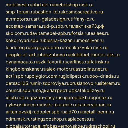
mobilvest.ru
bbd.net.ru
mebelshop.msk.ru
smp-forum.ru
bastion-td.ru
kosmoscreative.ru
avrmotors.ru
art-galadesign.ru
tiffany-c.ru
ecostep-samara.ru
d-p.spb.ru
галактика73.рф
sko.com.ru
davitamebel-spb.ru
fotsis.ru
tesiaes.ru
kokoroyari.spb.ru
blesna-kazan.ru
mossilver.ru
lenderoq.ru
sergeydobrin.ru
tochkazvuka.msk.ru
people-of-art.ru
bezzubova.ru
clubtibet.ru
orior-aks.ru
dynamoauto.ru
szk-favorit.ru
carlines.ru
flatnsk.ru
kingbolenskaner.ru
alex-motor.ru
astroline.net.ru
act1.spb.ru
polyglot.com.ru
gidlipetsk.ru
ooo-driada.ru
detsad125.ru
mir-zdoroviya.ru
bruslanovo.ru
siterem.ru
council.spb.ru
лодкипатриот.рф
kafekolizey.ru
iclub.net.ru
gazon-easy.ru
sugarepilekb.ru
grinox.ru
pylesostineco.ru
msts-ozarenie.ru
kameryjooan.ru
artemovskij.ru
dopler.spb.ru
aid70.ru
metall-perm.ru
ndm.msk.ru
ratingzooshop.ru
apiaccess.ru
globalautotrade.info
bezverhovskoe.ru
drsschool.ru