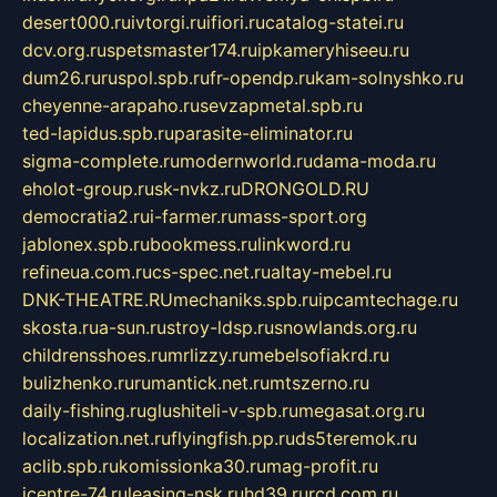
desert000.ru
ivtorgi.ru
ifiori.ru
catalog-statei.ru
dcv.org.ru
spetsmaster174.ru
ipkameryhiseeu.ru
dum26.ru
ruspol.spb.ru
fr-opendp.ru
kam-solnyshko.ru
cheyenne-arapaho.ru
sevzapmetal.spb.ru
ted-lapidus.spb.ru
parasite-eliminator.ru
sigma-complete.ru
modernworld.ru
dama-moda.ru
eholot-group.ru
sk-nvkz.ru
DRONGOLD.RU
democratia2.ru
i-farmer.ru
mass-sport.org
jablonex.spb.ru
bookmess.ru
linkword.ru
refineua.com.ru
cs-spec.net.ru
altay-mebel.ru
DNK-THEATRE.RU
mechaniks.spb.ru
ipcamtechage.ru
skosta.ru
a-sun.ru
stroy-ldsp.ru
snowlands.org.ru
childrensshoes.ru
mrlizzy.ru
mebelsofiakrd.ru
bulizhenko.ru
rumantick.net.ru
mtszerno.ru
daily-fishing.ru
glushiteli-v-spb.ru
megasat.org.ru
localization.net.ru
flyingfish.pp.ru
ds5teremok.ru
aclib.spb.ru
komissionka30.ru
mag-profit.ru
icentre-74.ru
leasing-nsk.ru
hd39.ru
rcd.com.ru