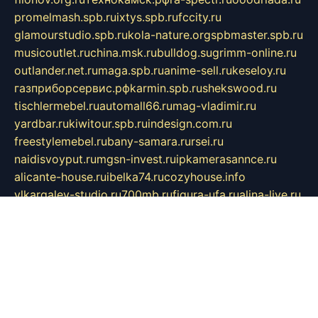
promelmash.spb.ru
ixtys.spb.ru
fccity.ru
glamourstudio.spb.ru
kola-nature.org
spbmaster.spb.ru
musicoutlet.ru
china.msk.ru
bulldog.su
grimm-online.ru
outlander.net.ru
maga.spb.ru
anime-sell.ru
keseloy.ru
газприборсервис.рф
karmin.spb.ru
shekswood.ru
tischlermebel.ru
automall66.ru
mag-vladimir.ru
yardbar.ru
kiwitour.spb.ru
indesign.com.ru
freestylemebel.ru
bany-samara.ru
rsei.ru
naidisvoyput.ru
mgsn-invest.ru
ipkamerasannce.ru
alicante-house.ru
ibelka74.ru
cozyhouse.info
vlkargalev-studio.ru
700mb.ru
figura-ufa.ru
alina-live.ru
belarusiannews.ru
womenknow.ru
dos-vniimk.ru
sega.net.ru
dv.net.ru
phenomenonsofhistory.com
telesputnik.net.ru
wall.pp.ru
pylesosroidmi.ru
gtc-clan.ru
cligs.ru
bibikazap.ru
popova.org.ru
netwhistler.spb.ru
bellvil.ru
bonzon.ru
iss-vladik.ru
defiparis.net.ru
las-gryzas.ru
amku.ru