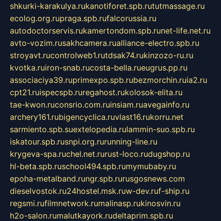
shkurki-karakulya.ru
kanotiforet.spb.ru
tutmassage.ru
ecolog.org.ru
praga.spb.ru
falcorussia.ru
autodoctorservis.ru
kamertondom.spb.ru
net-life.net.ru
avto-vozim.ru
sakhcamera.ru
alliance-electro.spb.ru
stroyavt.ru
controlweb1.ru
tdsak74.ru
kinzozo-ru.ru
kvotka.ru
iron-snab.ru
costa-bella.ru
eugrus.pp.ru
associaciya39.ru
primexpo.spb.ru
bezmorchin.ru
ia2.ru
cpt21.ru
ispecspb.ru
regahost.ru
kolosok-elita.ru
tae-kwon.ru
consrio.com.ru
insiam.ru
avegainfo.ru
archery161.ru
bigencyclica.ru
vlast16.ru
korru.net
sarmiento.spb.su
extelopedia.ru
lammin-suo.spb.ru
iskatour.spb.ru
snpi.org.ru
running-line.ru
krygeva-spa.ru
chel.net.ru
rust-loco.ru
dugshop.ru
hl-beta.spb.ru
school494.spb.ru
mymubaby.ru
epoha-metalband.ru
ngr.spb.ru
rusgosnews.com
dieselvostok.ru
24hostel.msk.ru
w-dev.ru
f-ship.ru
regsmi.ru
filmnetwork.ru
malinasp.ru
kinosvin.ru
h2o-salon.ru
malutkayork.ru
deltaprim.spb.ru