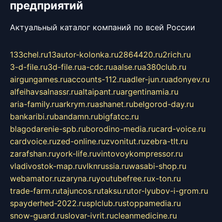
предприятий
Актуальный каталог компаний по всей России
133chel.ru
13autor-kolonka.ru
2864420.ru
2rich.ru
3-d-file.ru
3d-file.ru
a-cdc.ru
aalse.ru
a380club.ru
airgungames.ru
accounts-112.ru
adler-jun.ru
adonyev.ru
alfeihavsalnassr.ru
altaipant.ru
argentinamia.ru
aria-family.ru
arkrym.ru
ashanet.ru
belgorod-day.ru
bankaribi.ru
bandamn.ru
bigfatcc.ru
blagodarenie-spb.ru
borodino-media.ru
card-voice.ru
cardvoice.ru
zed-online.ru
zvonitut.ru
zebra-tlt.ru
zarafshan.ru
york-life.ru
vintovoykompressor.ru
vladivostok-map.ru
vlknrussia.ru
wasabi-shop.ru
webamator.ru
zaryna.ru
youtubefree.ru
x-ton.ru
trade-farm.ru
tajuncos.ru
taksu.ru
tor-lyubov-i-grom.ru
spayderhed-2022.ru
splclub.ru
stoppamedia.ru
snow-guard.ru
slovar-ivrit.ru
cleanmedicine.ru