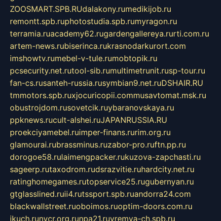
ZOOSMART.SPB.RU
dalakony.ru
medikijob.ru
remontt.spb.ru
photostudia.spb.ru
myragon.ru
terramia.ru
academy62.ru
gardengallereya.ru
rti.com.ru
artem-news.ru
biserinca.ru
krasnodarkurort.com
imshowtv.ru
mebel-v-tule.ru
mobtopik.ru
pcsecurity.net.ru
tool-sib.ru
multimetrunit.ru
sp-tour.ru
fan-cs.ru
santeh-russia.ru
symbian9.net.ru
DSHAIR.RU
tmmotors.spb.ru
xjocuricopii.com
musavtomat.msk.ru
obustrojdom.ru
sovetcik.ru
ybaranovskaya.ru
ppknews.ru
cult-alshei.ru
JAPANRUSSIA.RU
proekciyamebel.ru
imper-finans.ru
rim.org.ru
glamourai.ru
brassminus.ru
zabor-pro.ru
ftn.pp.ru
dorogoe58.ru
laimengpacker.ru
kuzova-zapchasti.ru
sageerp.ru
taxodrom.ru
dsrazvitie.ru
hardcity.net.ru
ratinghomegames.ru
topservice25.ru
gubernyan.ru
gtglasslined.ru
ii4.ru
tssport.spb.ru
andorra24.com
blackwallstreet.ru
oboimos.ru
optim-doors.com.ru
ikuch.ru
nycr.org.ru
npa21.ru
vremya-ch.spb.ru