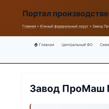
Портал производств
Главная
»
Южный федеральный округ
» Завод П
🏠 Главная
Центральный ФО
Севе
Завод ПроМаш 