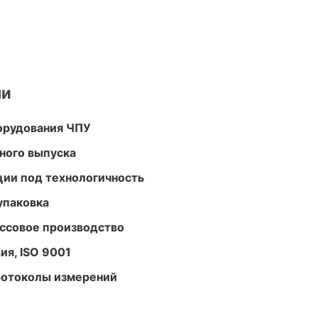
ми
орудования ЧПУ
ного выпуска
ции под технологичность
упаковка
ассовое производство
ия, ISO 9001
ротоколы измерений