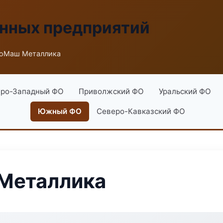
енных предприятий
роМаш Металлика
ро-Западный ФО
Приволжский ФО
Уральский ФО
Южный ФО
Северо-Кавказский ФО
Металлика