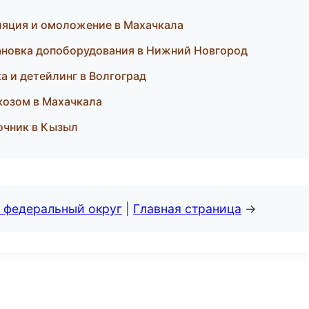
иляция и омоложение в Махачкала
тановка допоборудования в Нижний Новгород
а и детейлинг в Волгоград
ркозом в Махачкала
вочник в Кызыл
 федеральный округ
|
Главная страница
→