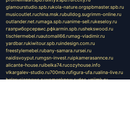
glamourstudio.spb.ru
kola-nature.org
spbmaster.spb.ru
musicoutlet.ru
china.msk.ru
bulldog.su
grimm-online.ru
outlander.net.ru
maga.spb.ru
anime-sell.ru
keseloy.ru
газприборсервис.рф
karmin.spb.ru
shekswood.ru
tischlermebel.ru
automall66.ru
mag-vladimir.ru
yardbar.ru
kiwitour.spb.ru
indesign.com.ru
freestylemebel.ru
bany-samara.ru
rsei.ru
naidisvoyput.ru
mgsn-invest.ru
ipkamerasannce.ru
alicante-house.ru
ibelka74.ru
cozyhouse.info
vlkargalev-studio.ru
700mb.ru
figura-ufa.ru
alina-live.ru
belarusiannews.ru
womenknow.ru
dos-vniimk.ru
sega.net.ru
dv.net.ru
phenomenonsofhistory.com
telesputnik.net.ru
wall.pp.ru
pylesosroidmi.ru
gtc-clan.ru
cligs.ru
bibikazap.ru
popova.org.ru
netwhistler.spb.ru
bellvil.ru
bonzon.ru
iss-vladik.ru
defiparis.net.ru
las-gryzas.ru
amku.ru
electednews.spb.ru
feather.org.ru
spar72.ru
tankiigri.ru