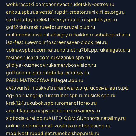
webkrasotki.com
cherinvest.ru
detskiy-ostrov.ru
ankou.spb.ru
alvesta1.ru
pdf-creator.ru
nix-files.org.ru
sakhatoday.ru
elektrikersymboler.ru
sputnikyes.ru
golf2club.msk.ru
aeforums.ru
zallclub.ru
multimodal.msk.ru
habaigry.ru
haikko.ru
sobakopedia.ru
isz-fest.ru
ewnc.info
screensaver-clock.net.ru
volnav.spb.ru
comnat.ru
npf.net.ru
7bit.pp.ru
kalugatur.ru
tesiaes.ru
card.com.ru
kazanka.spb.ru
gildiya-kuznecov.ru
kameryboavision.ru
griffoncom.spb.ru
fabrika-emotsiy.ru
PARK-MATROSOVA.RU
agat.spb.ru
avtoyurist-moskva1.ru
hardware.org.ru
схема-авто.рф
dg-lab.ru
angrup.ru
recruiter.spb.ru
music8.spb.ru
krsk124.ru
kubok.spb.ru
romanofforex.ru
analitikaplus.ru
spyonline.ru
zosikamery.ru
sloboda-ural.pp.ru
AUTO-COM.SU
hohota.net
alimy.ru
online-z.com
aromat-vostoka.ru
otdelkaexp.ru
mobilvest.ru
bbd.net.ru
mebelshop.msk.ru