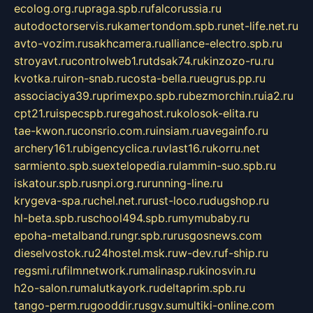
ecolog.org.ru
praga.spb.ru
falcorussia.ru
autodoctorservis.ru
kamertondom.spb.ru
net-life.net.ru
avto-vozim.ru
sakhcamera.ru
alliance-electro.spb.ru
stroyavt.ru
controlweb1.ru
tdsak74.ru
kinzozo-ru.ru
kvotka.ru
iron-snab.ru
costa-bella.ru
eugrus.pp.ru
associaciya39.ru
primexpo.spb.ru
bezmorchin.ru
ia2.ru
cpt21.ru
ispecspb.ru
regahost.ru
kolosok-elita.ru
tae-kwon.ru
consrio.com.ru
insiam.ru
avegainfo.ru
archery161.ru
bigencyclica.ru
vlast16.ru
korru.net
sarmiento.spb.su
extelopedia.ru
lammin-suo.spb.ru
iskatour.spb.ru
snpi.org.ru
running-line.ru
krygeva-spa.ru
chel.net.ru
rust-loco.ru
dugshop.ru
hl-beta.spb.ru
school494.spb.ru
mymubaby.ru
epoha-metalband.ru
ngr.spb.ru
rusgosnews.com
dieselvostok.ru
24hostel.msk.ru
w-dev.ru
f-ship.ru
regsmi.ru
filmnetwork.ru
malinasp.ru
kinosvin.ru
h2o-salon.ru
malutkayork.ru
deltaprim.spb.ru
tango-perm.ru
gooddir.ru
sgv.su
multiki-online.com