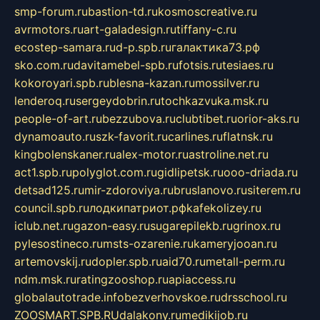
smp-forum.ru
bastion-td.ru
kosmoscreative.ru
avrmotors.ru
art-galadesign.ru
tiffany-c.ru
ecostep-samara.ru
d-p.spb.ru
галактика73.рф
sko.com.ru
davitamebel-spb.ru
fotsis.ru
tesiaes.ru
kokoroyari.spb.ru
blesna-kazan.ru
mossilver.ru
lenderoq.ru
sergeydobrin.ru
tochkazvuka.msk.ru
people-of-art.ru
bezzubova.ru
clubtibet.ru
orior-aks.ru
dynamoauto.ru
szk-favorit.ru
carlines.ru
flatnsk.ru
kingbolenskaner.ru
alex-motor.ru
astroline.net.ru
act1.spb.ru
polyglot.com.ru
gidlipetsk.ru
ooo-driada.ru
detsad125.ru
mir-zdoroviya.ru
bruslanovo.ru
siterem.ru
council.spb.ru
лодкипатриот.рф
kafekolizey.ru
iclub.net.ru
gazon-easy.ru
sugarepilekb.ru
grinox.ru
pylesostineco.ru
msts-ozarenie.ru
kameryjooan.ru
artemovskij.ru
dopler.spb.ru
aid70.ru
metall-perm.ru
ndm.msk.ru
ratingzooshop.ru
apiaccess.ru
globalautotrade.info
bezverhovskoe.ru
drsschool.ru
ZOOSMART.SPB.RU
dalakony.ru
medikijob.ru