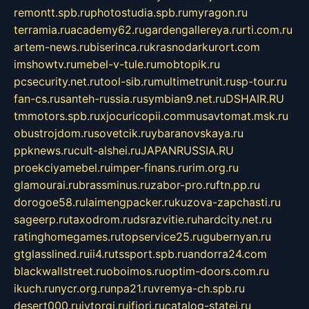
remontt.spb.ru
photostudia.spb.ru
myragon.ru
terramia.ru
academy62.ru
gardengallereya.ru
rti.com.ru
artem-news.ru
biserinca.ru
krasnodarkurort.com
imshowtv.ru
mebel-v-tule.ru
mobtopik.ru
pcsecurity.net.ru
tool-sib.ru
multimetrunit.ru
sp-tour.ru
fan-cs.ru
santeh-russia.ru
symbian9.net.ru
DSHAIR.RU
tmmotors.spb.ru
xjocuricopii.com
musavtomat.msk.ru
obustrojdom.ru
sovetcik.ru
ybaranovskaya.ru
ppknews.ru
cult-alshei.ru
JAPANRUSSIA.RU
proekciyamebel.ru
imper-finans.ru
rim.org.ru
glamourai.ru
brassminus.ru
zabor-pro.ru
ftn.pp.ru
dorogoe58.ru
laimengpacker.ru
kuzova-zapchasti.ru
sageerp.ru
taxodrom.ru
dsrazvitie.ru
hardcity.net.ru
ratinghomegames.ru
topservice25.ru
gubernyan.ru
gtglasslined.ru
ii4.ru
tssport.spb.ru
andorra24.com
blackwallstreet.ru
oboimos.ru
optim-doors.com.ru
ikuch.ru
nycr.org.ru
npa21.ru
vremya-ch.spb.ru
desert000.ru
ivtorgi.ru
ifiori.ru
catalog-statei.ru