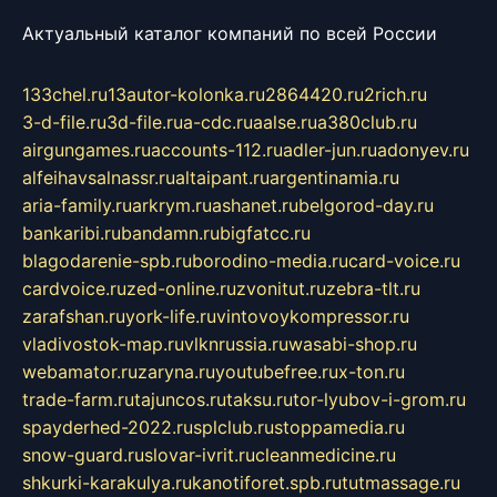
Актуальный каталог компаний по всей России
133chel.ru
13autor-kolonka.ru
2864420.ru
2rich.ru
3-d-file.ru
3d-file.ru
a-cdc.ru
aalse.ru
a380club.ru
airgungames.ru
accounts-112.ru
adler-jun.ru
adonyev.ru
alfeihavsalnassr.ru
altaipant.ru
argentinamia.ru
aria-family.ru
arkrym.ru
ashanet.ru
belgorod-day.ru
bankaribi.ru
bandamn.ru
bigfatcc.ru
blagodarenie-spb.ru
borodino-media.ru
card-voice.ru
cardvoice.ru
zed-online.ru
zvonitut.ru
zebra-tlt.ru
zarafshan.ru
york-life.ru
vintovoykompressor.ru
vladivostok-map.ru
vlknrussia.ru
wasabi-shop.ru
webamator.ru
zaryna.ru
youtubefree.ru
x-ton.ru
trade-farm.ru
tajuncos.ru
taksu.ru
tor-lyubov-i-grom.ru
spayderhed-2022.ru
splclub.ru
stoppamedia.ru
snow-guard.ru
slovar-ivrit.ru
cleanmedicine.ru
shkurki-karakulya.ru
kanotiforet.spb.ru
tutmassage.ru