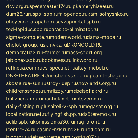
dcv.org.ru
spetsmaster174.ru
ipkameryhiseeu.ru
dum26.ru
ruspol.spb.ru
fr-opendp.ru
kam-solnyshko.ru
cheyenne-arapaho.ru
sevzapmetal.spb.ru
ted-lapidus.spb.ru
parasite-eliminator.ru
sigma-complete.ru
modernworld.ru
dama-moda.ru
eholot-group.ru
sk-nvkz.ru
DRONGOLD.RU
democratia2.ru
i-farmer.ru
mass-sport.org
jablonex.spb.ru
bookmess.ru
linkword.ru
refineua.com.ru
cs-spec.net.ru
altay-mebel.ru
DNK-THEATRE.RU
mechaniks.spb.ru
ipcamtechage.ru
skosta.ru
a-sun.ru
stroy-ldsp.ru
snowlands.org.ru
childrensshoes.ru
mrlizzy.ru
mebelsofiakrd.ru
bulizhenko.ru
rumantick.net.ru
mtszerno.ru
daily-fishing.ru
glushiteli-v-spb.ru
megasat.org.ru
localization.net.ru
flyingfish.pp.ru
ds5teremok.ru
aclib.spb.ru
komissionka30.ru
mag-profit.ru
icentre-74.ru
leasing-nsk.ru
hd39.ru
rcd.com.ru
bioprot.ru
deltaextreme.ru
mirkotlov07.ru