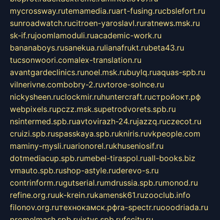
mycrossway.ru
temamedia.ru
art-fusing.ru
cbslefort.ru
sunroadwatch.ru
citroen-yaroslavl.ru
ratnews.msk.ru
sk-if.ru
joomlamoduli.ru
academic-work.ru
bananaboys.ru
sanekua.ru
lianafrukt.ru
beta43.ru
tucsonwoori.com
alex-translation.ru
avantgardeclinics.ru
noel.msk.ru
buylq.ru
aquas-spb.ru
vilnerivne.com
bobry-2.ru
vtoroe-solnce.ru
nickysheen.ru
clockmir.ru
huntercraft.ru
стройокт.рф
webpixels.ru
pczz.msk.su
petrodvorets.spb.ru
nsintermed.spb.ru
avtovirazh-24.ru
jazzq.ru
czecot.ru
cruizi.spb.ru
spasskaya.spb.ru
kniris.ru
vkpeople.com
maminy-mysli.ru
arionorel.ru
khuseniosif.ru
dotmediacup.spb.ru
mebel-tiraspol.ru
all-books.biz
vmauto.spb.ru
shop-astyle.ru
derevo-s.ru
contrinform.ru
gutserial.ru
mdrussia.spb.ru
monod.ru
refine.org.ru
uk-krein.ru
kamensk61.ru
zooclub.info
filonov.org.ru
технокамск.рф
ra-spectr.ru
ooodriada.ru
promelmash.spb.ru
ixtys.spb.ru
fccity.ru