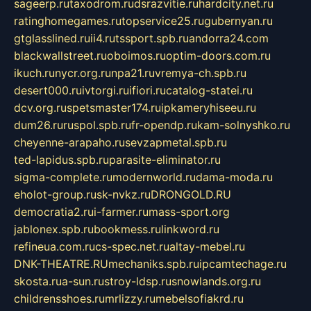
sageerp.ru
taxodrom.ru
dsrazvitie.ru
hardcity.net.ru
ratinghomegames.ru
topservice25.ru
gubernyan.ru
gtglasslined.ru
ii4.ru
tssport.spb.ru
andorra24.com
blackwallstreet.ru
oboimos.ru
optim-doors.com.ru
ikuch.ru
nycr.org.ru
npa21.ru
vremya-ch.spb.ru
desert000.ru
ivtorgi.ru
ifiori.ru
catalog-statei.ru
dcv.org.ru
spetsmaster174.ru
ipkameryhiseeu.ru
dum26.ru
ruspol.spb.ru
fr-opendp.ru
kam-solnyshko.ru
cheyenne-arapaho.ru
sevzapmetal.spb.ru
ted-lapidus.spb.ru
parasite-eliminator.ru
sigma-complete.ru
modernworld.ru
dama-moda.ru
eholot-group.ru
sk-nvkz.ru
DRONGOLD.RU
democratia2.ru
i-farmer.ru
mass-sport.org
jablonex.spb.ru
bookmess.ru
linkword.ru
refineua.com.ru
cs-spec.net.ru
altay-mebel.ru
DNK-THEATRE.RU
mechaniks.spb.ru
ipcamtechage.ru
skosta.ru
a-sun.ru
stroy-ldsp.ru
snowlands.org.ru
childrensshoes.ru
mrlizzy.ru
mebelsofiakrd.ru