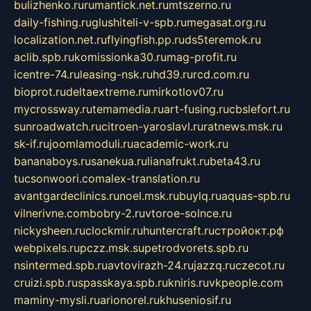
bulizhenko.ru
rumantick.net.ru
mtszerno.ru
daily-fishing.ru
glushiteli-v-spb.ru
megasat.org.ru
localization.net.ru
flyingfish.pp.ru
ds5teremok.ru
aclib.spb.ru
komissionka30.ru
mag-profit.ru
icentre-74.ru
leasing-nsk.ru
hd39.ru
rcd.com.ru
bioprot.ru
deltaextreme.ru
mirkotlov07.ru
mycrossway.ru
temamedia.ru
art-fusing.ru
cbslefort.ru
sunroadwatch.ru
citroen-yaroslavl.ru
ratnews.msk.ru
sk-if.ru
joomlamoduli.ru
academic-work.ru
bananaboys.ru
sanekua.ru
lianafrukt.ru
beta43.ru
tucsonwoori.com
alex-translation.ru
avantgardeclinics.ru
noel.msk.ru
buylq.ru
aquas-spb.ru
vilnerivne.com
bobry-2.ru
vtoroe-solnce.ru
nickysheen.ru
clockmir.ru
huntercraft.ru
стройокт.рф
webpixels.ru
pczz.msk.su
petrodvorets.spb.ru
nsintermed.spb.ru
avtovirazh-24.ru
jazzq.ru
czecot.ru
cruizi.spb.ru
spasskaya.spb.ru
kniris.ru
vkpeople.com
maminy-mysli.ru
arionorel.ru
khuseniosif.ru