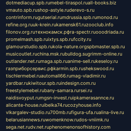
dotmediacup.spb.ru
mebel-tiraspol.ru
all-books.biz
vmauto.spb.ru
shop-astyle.ru
derevo-s.ru
contrinform.ru
gutserial.ru
mdrussia.spb.ru
monod.ru
refine.org.ru
uk-krein.ru
kamensk61.ru
zooclub.info
filonov.org.ru
технокамск.рф
ra-spectr.ru
ooodriada.ru
promelmash.spb.ru
ixtys.spb.ru
fccity.ru
glamourstudio.spb.ru
kola-nature.org
spbmaster.spb.ru
musicoutlet.ru
china.msk.ru
bulldog.su
grimm-online.ru
outlander.net.ru
maga.spb.ru
anime-sell.ru
keseloy.ru
газприборсервис.рф
karmin.spb.ru
shekswood.ru
tischlermebel.ru
automall66.ru
mag-vladimir.ru
yardbar.ru
kiwitour.spb.ru
indesign.com.ru
freestylemebel.ru
bany-samara.ru
rsei.ru
naidisvoyput.ru
mgsn-invest.ru
ipkamerasannce.ru
alicante-house.ru
ibelka74.ru
cozyhouse.info
vlkargalev-studio.ru
700mb.ru
figura-ufa.ru
alina-live.ru
belarusiannews.ru
womenknow.ru
dos-vniimk.ru
sega.net.ru
dv.net.ru
phenomenonsofhistory.com