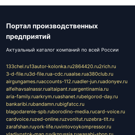
Портал производственных
предприятий
Актуальный каталог компаний по всей России
133chel.ru
13autor-kolonka.ru
2864420.ru
2rich.ru
3-d-file.ru
3d-file.ru
a-cdc.ru
aalse.ru
a380club.ru
airgungames.ru
accounts-112.ru
adler-jun.ru
adonyev.ru
alfeihavsalnassr.ru
altaipant.ru
argentinamia.ru
aria-family.ru
arkrym.ru
ashanet.ru
belgorod-day.ru
bankaribi.ru
bandamn.ru
bigfatcc.ru
blagodarenie-spb.ru
borodino-media.ru
card-voice.ru
cardvoice.ru
zed-online.ru
zvonitut.ru
zebra-tlt.ru
zarafshan.ru
york-life.ru
vintovoykompressor.ru
vladivostok-map.ru
vlknrussia.ru
wasabi-shop.ru