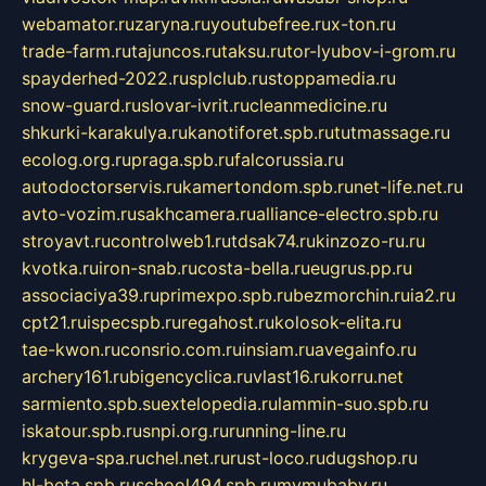
webamator.ru
zaryna.ru
youtubefree.ru
x-ton.ru
trade-farm.ru
tajuncos.ru
taksu.ru
tor-lyubov-i-grom.ru
spayderhed-2022.ru
splclub.ru
stoppamedia.ru
snow-guard.ru
slovar-ivrit.ru
cleanmedicine.ru
shkurki-karakulya.ru
kanotiforet.spb.ru
tutmassage.ru
ecolog.org.ru
praga.spb.ru
falcorussia.ru
autodoctorservis.ru
kamertondom.spb.ru
net-life.net.ru
avto-vozim.ru
sakhcamera.ru
alliance-electro.spb.ru
stroyavt.ru
controlweb1.ru
tdsak74.ru
kinzozo-ru.ru
kvotka.ru
iron-snab.ru
costa-bella.ru
eugrus.pp.ru
associaciya39.ru
primexpo.spb.ru
bezmorchin.ru
ia2.ru
cpt21.ru
ispecspb.ru
regahost.ru
kolosok-elita.ru
tae-kwon.ru
consrio.com.ru
insiam.ru
avegainfo.ru
archery161.ru
bigencyclica.ru
vlast16.ru
korru.net
sarmiento.spb.su
extelopedia.ru
lammin-suo.spb.ru
iskatour.spb.ru
snpi.org.ru
running-line.ru
krygeva-spa.ru
chel.net.ru
rust-loco.ru
dugshop.ru
hl-beta.spb.ru
school494.spb.ru
mymubaby.ru