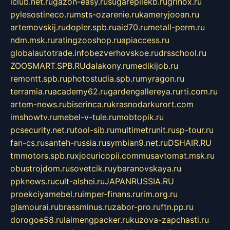
iclub.net.ru
gazon-easy.ru
sugarepilekb.ru
grinox.ru
pylesostineco.ru
msts-ozarenie.ru
kameryjooan.ru
artemovskij.ru
dopler.spb.ru
aid70.ru
metall-perm.ru
ndm.msk.ru
ratingzooshop.ru
apiaccess.ru
globalautotrade.info
bezverhovskoe.ru
drsschool.ru
ZOOSMART.SPB.RU
dalakony.ru
medikijob.ru
remontt.spb.ru
photostudia.spb.ru
myragon.ru
terramia.ru
academy62.ru
gardengallereya.ru
rti.com.ru
artem-news.ru
biserinca.ru
krasnodarkurort.com
imshowtv.ru
mebel-v-tule.ru
mobtopik.ru
pcsecurity.net.ru
tool-sib.ru
multimetrunit.ru
sp-tour.ru
fan-cs.ru
santeh-russia.ru
symbian9.net.ru
DSHAIR.RU
tmmotors.spb.ru
xjocuricopii.com
musavtomat.msk.ru
obustrojdom.ru
sovetcik.ru
ybaranovskaya.ru
ppknews.ru
cult-alshei.ru
JAPANRUSSIA.RU
proekciyamebel.ru
imper-finans.ru
rim.org.ru
glamourai.ru
brassminus.ru
zabor-pro.ru
ftn.pp.ru
dorogoe58.ru
laimengpacker.ru
kuzova-zapchasti.ru