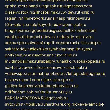
epoha-metalband.ru
ngr.spb.ru
rusgosnews.com
dieselvostok.ru
24hostel.msk.ru
w-dev.ru
f-ship.ru
regsmi.ru
filmnetwork.ru
malinasp.ru
kinosvin.ru
h2o-salon.ru
malutkayork.ru
deltaprim.spb.ru
tango-perm.ru
gooddir.ru
sgv.su
multiki-online.com
webkrasotki.com
cherinvest.ru
detskiy-ostrov.ru
ankou.spb.ru
alvesta1.ru
pdf-creator.ru
nix-files.org.ru
sakhatoday.ru
elektrikersymboler.ru
sputnikyes.ru
golf2club.msk.ru
aeforums.ru
zallclub.ru
multimodal.msk.ru
habaigry.ru
haikko.ru
sobakopedia.ru
isz-fest.ru
ewnc.info
screensaver-clock.net.ru
volnav.spb.ru
comnat.ru
npf.net.ru
7bit.pp.ru
kalugatur.ru
tesiaes.ru
card.com.ru
kazanka.spb.ru
gildiya-kuznecov.ru
kameryboavision.ru
griffoncom.spb.ru
fabrika-emotsiy.ru
PARK-MATROSOVA.RU
agat.spb.ru
avtoyurist-moskva1.ru
hardware.org.ru
схема-авто.рф