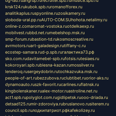
dg-lab.ru
angrup.ru
recruiter.spb.ru
music8.spb.ru
krsk124.ru
kubok.spb.ru
romanofforex.ru
analitikaplus.ru
spyonline.ru
zosikamery.ru
sloboda-ural.pp.ru
AUTO-COM.SU
hohota.net
alimy.ru
online-z.com
aromat-vostoka.ru
otdelkaexp.ru
mobilvest.ru
bbd.net.ru
mebelshop.msk.ru
smp-forum.ru
bastion-td.ru
kosmoscreative.ru
avrmotors.ru
art-galadesign.ru
tiffany-c.ru
ecostep-samara.ru
d-p.spb.ru
галактика73.рф
sko.com.ru
davitamebel-spb.ru
fotsis.ru
tesiaes.ru
kokoroyari.spb.ru
blesna-kazan.ru
mossilver.ru
lenderoq.ru
sergeydobrin.ru
tochkazvuka.msk.ru
people-of-art.ru
bezzubova.ru
clubtibet.ru
orior-aks.ru
dynamoauto.ru
szk-favorit.ru
carlines.ru
flatnsk.ru
kingbolenskaner.ru
alex-motor.ru
astroline.net.ru
act1.spb.ru
polyglot.com.ru
gidlipetsk.ru
ooo-driada.ru
detsad125.ru
mir-zdoroviya.ru
bruslanovo.ru
siterem.ru
council.spb.ru
лодкипатриот.рф
kafekolizey.ru