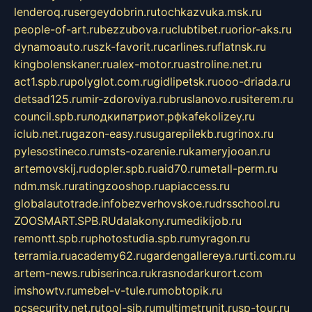
lenderoq.ru
sergeydobrin.ru
tochkazvuka.msk.ru
people-of-art.ru
bezzubova.ru
clubtibet.ru
orior-aks.ru
dynamoauto.ru
szk-favorit.ru
carlines.ru
flatnsk.ru
kingbolenskaner.ru
alex-motor.ru
astroline.net.ru
act1.spb.ru
polyglot.com.ru
gidlipetsk.ru
ooo-driada.ru
detsad125.ru
mir-zdoroviya.ru
bruslanovo.ru
siterem.ru
council.spb.ru
лодкипатриот.рф
kafekolizey.ru
iclub.net.ru
gazon-easy.ru
sugarepilekb.ru
grinox.ru
pylesostineco.ru
msts-ozarenie.ru
kameryjooan.ru
artemovskij.ru
dopler.spb.ru
aid70.ru
metall-perm.ru
ndm.msk.ru
ratingzooshop.ru
apiaccess.ru
globalautotrade.info
bezverhovskoe.ru
drsschool.ru
ZOOSMART.SPB.RU
dalakony.ru
medikijob.ru
remontt.spb.ru
photostudia.spb.ru
myragon.ru
terramia.ru
academy62.ru
gardengallereya.ru
rti.com.ru
artem-news.ru
biserinca.ru
krasnodarkurort.com
imshowtv.ru
mebel-v-tule.ru
mobtopik.ru
pcsecurity.net.ru
tool-sib.ru
multimetrunit.ru
sp-tour.ru