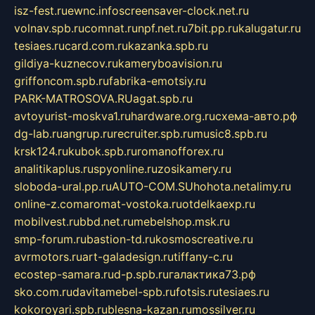
isz-fest.ru
ewnc.info
screensaver-clock.net.ru
volnav.spb.ru
comnat.ru
npf.net.ru
7bit.pp.ru
kalugatur.ru
tesiaes.ru
card.com.ru
kazanka.spb.ru
gildiya-kuznecov.ru
kameryboavision.ru
griffoncom.spb.ru
fabrika-emotsiy.ru
PARK-MATROSOVA.RU
agat.spb.ru
avtoyurist-moskva1.ru
hardware.org.ru
схема-авто.рф
dg-lab.ru
angrup.ru
recruiter.spb.ru
music8.spb.ru
krsk124.ru
kubok.spb.ru
romanofforex.ru
analitikaplus.ru
spyonline.ru
zosikamery.ru
sloboda-ural.pp.ru
AUTO-COM.SU
hohota.net
alimy.ru
online-z.com
aromat-vostoka.ru
otdelkaexp.ru
mobilvest.ru
bbd.net.ru
mebelshop.msk.ru
smp-forum.ru
bastion-td.ru
kosmoscreative.ru
avrmotors.ru
art-galadesign.ru
tiffany-c.ru
ecostep-samara.ru
d-p.spb.ru
галактика73.рф
sko.com.ru
davitamebel-spb.ru
fotsis.ru
tesiaes.ru
kokoroyari.spb.ru
blesna-kazan.ru
mossilver.ru