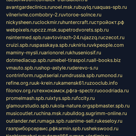
avantgardeclinics.ru
noel.msk.ru
buylq.ru
aquas-spb.ru
vilnerivne.com
bobry-2.ru
vtoroe-solnce.ru
nickysheen.ru
clockmir.ru
huntercraft.ru
стройокт.рф
webpixels.ru
pczz.msk.su
petrodvorets.spb.ru
nsintermed.spb.ru
avtovirazh-24.ru
jazzq.ru
czecot.ru
cruizi.spb.ru
spasskaya.spb.ru
kniris.ru
vkpeople.com
maminy-mysli.ru
arionorel.ru
khuseniosif.ru
dotmediacup.spb.ru
mebel-tiraspol.ru
all-books.biz
vmauto.spb.ru
shop-astyle.ru
derevo-s.ru
contrinform.ru
gutserial.ru
mdrussia.spb.ru
monod.ru
refine.org.ru
uk-krein.ru
kamensk61.ru
zooclub.info
filonov.org.ru
технокамск.рф
ra-spectr.ru
ooodriada.ru
promelmash.spb.ru
ixtys.spb.ru
fccity.ru
glamourstudio.spb.ru
kola-nature.org
spbmaster.spb.ru
musicoutlet.ru
china.msk.ru
bulldog.su
grimm-online.ru
outlander.net.ru
maga.spb.ru
anime-sell.ru
keseloy.ru
газприборсервис.рф
karmin.spb.ru
shekswood.ru
tischlermebel.ru
automall66.ru
mag-vladimir.ru