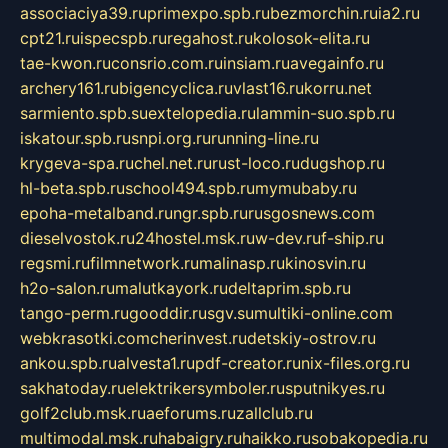
associaciya39.ru
primexpo.spb.ru
bezmorchin.ru
ia2.ru
cpt21.ru
ispecspb.ru
regahost.ru
kolosok-elita.ru
tae-kwon.ru
consrio.com.ru
insiam.ru
avegainfo.ru
archery161.ru
bigencyclica.ru
vlast16.ru
korru.net
sarmiento.spb.su
extelopedia.ru
lammin-suo.spb.ru
iskatour.spb.ru
snpi.org.ru
running-line.ru
krygeva-spa.ru
chel.net.ru
rust-loco.ru
dugshop.ru
hl-beta.spb.ru
school494.spb.ru
mymubaby.ru
epoha-metalband.ru
ngr.spb.ru
rusgosnews.com
dieselvostok.ru
24hostel.msk.ru
w-dev.ru
f-ship.ru
regsmi.ru
filmnetwork.ru
malinasp.ru
kinosvin.ru
h2o-salon.ru
malutkayork.ru
deltaprim.spb.ru
tango-perm.ru
gooddir.ru
sgv.su
multiki-online.com
webkrasotki.com
cherinvest.ru
detskiy-ostrov.ru
ankou.spb.ru
alvesta1.ru
pdf-creator.ru
nix-files.org.ru
sakhatoday.ru
elektrikersymboler.ru
sputnikyes.ru
golf2club.msk.ru
aeforums.ru
zallclub.ru
multimodal.msk.ru
habaigry.ru
haikko.ru
sobakopedia.ru