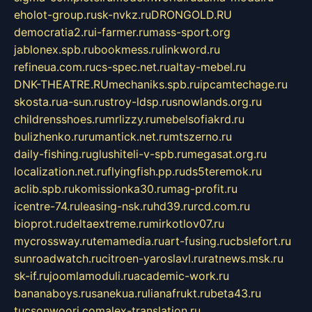
eholot-group.ru
sk-nvkz.ru
DRONGOLD.RU
democratia2.ru
i-farmer.ru
mass-sport.org
jablonex.spb.ru
bookmess.ru
linkword.ru
refineua.com.ru
cs-spec.net.ru
altay-mebel.ru
DNK-THEATRE.RU
mechaniks.spb.ru
ipcamtechage.ru
skosta.ru
a-sun.ru
stroy-ldsp.ru
snowlands.org.ru
childrensshoes.ru
mrlizzy.ru
mebelsofiakrd.ru
bulizhenko.ru
rumantick.net.ru
mtszerno.ru
daily-fishing.ru
glushiteli-v-spb.ru
megasat.org.ru
localization.net.ru
flyingfish.pp.ru
ds5teremok.ru
aclib.spb.ru
komissionka30.ru
mag-profit.ru
icentre-74.ru
leasing-nsk.ru
hd39.ru
rcd.com.ru
bioprot.ru
deltaextreme.ru
mirkotlov07.ru
mycrossway.ru
temamedia.ru
art-fusing.ru
cbslefort.ru
sunroadwatch.ru
citroen-yaroslavl.ru
ratnews.msk.ru
sk-if.ru
joomlamoduli.ru
academic-work.ru
bananaboys.ru
sanekua.ru
lianafrukt.ru
beta43.ru
tucsonwoori.com
alex-translation.ru