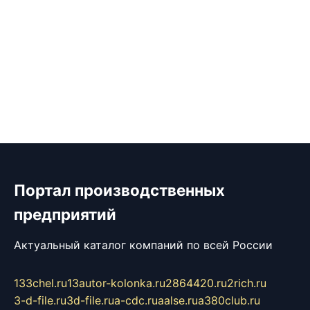
Портал производственных
предприятий
Актуальный каталог компаний по всей России
133chel.ru
13autor-kolonka.ru
2864420.ru
2rich.ru
3-d-file.ru
3d-file.ru
a-cdc.ru
aalse.ru
a380club.ru