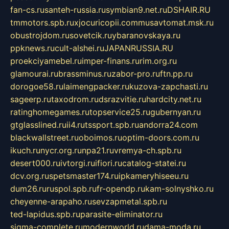
fan-cs.ru
santeh-russia.ru
symbian9.net.ru
DSHAIR.RU
tmmotors.spb.ru
xjocuricopii.com
musavtomat.msk.ru
obustrojdom.ru
sovetcik.ru
ybaranovskaya.ru
ppknews.ru
cult-alshei.ru
JAPANRUSSIA.RU
proekciyamebel.ru
imper-finans.ru
rim.org.ru
glamourai.ru
brassminus.ru
zabor-pro.ru
ftn.pp.ru
dorogoe58.ru
laimengpacker.ru
kuzova-zapchasti.ru
sageerp.ru
taxodrom.ru
dsrazvitie.ru
hardcity.net.ru
ratinghomegames.ru
topservice25.ru
gubernyan.ru
gtglasslined.ru
ii4.ru
tssport.spb.ru
andorra24.com
blackwallstreet.ru
oboimos.ru
optim-doors.com.ru
ikuch.ru
nycr.org.ru
npa21.ru
vremya-ch.spb.ru
desert000.ru
ivtorgi.ru
ifiori.ru
catalog-statei.ru
dcv.org.ru
spetsmaster174.ru
ipkameryhiseeu.ru
dum26.ru
ruspol.spb.ru
fr-opendp.ru
kam-solnyshko.ru
cheyenne-arapaho.ru
sevzapmetal.spb.ru
ted-lapidus.spb.ru
parasite-eliminator.ru
sigma-complete.ru
modernworld.ru
dama-moda.ru