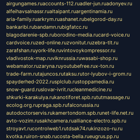
airgungames.ru
accounts-112.ru
adler-jun.ru
adonyev.ru
alfeihavsalnassr.ru
altaipant.ru
argentinamia.ru
aria-family.ru
arkrym.ru
ashanet.ru
belgorod-day.ru
bankaribi.ru
bandamn.ru
bigfatcc.ru
blagodarenie-spb.ru
borodino-media.ru
card-voice.ru
cardvoice.ru
zed-online.ru
zvonitut.ru
zebra-tlt.ru
zarafshan.ru
york-life.ru
vintovoykompressor.ru
vladivostok-map.ru
vlknrussia.ru
wasabi-shop.ru
webamator.ru
zaryna.ru
youtubefree.ru
x-ton.ru
trade-farm.ru
tajuncos.ru
taksu.ru
tor-lyubov-i-grom.ru
spayderhed-2022.ru
splclub.ru
stoppamedia.ru
snow-guard.ru
slovar-ivrit.ru
cleanmedicine.ru
shkurki-karakulya.ru
kanotiforet.spb.ru
tutmassage.ru
ecolog.org.ru
praga.spb.ru
falcorussia.ru
autodoctorservis.ru
kamertondom.spb.ru
net-life.net.ru
avto-vozim.ru
sakhcamera.ru
alliance-electro.spb.ru
stroyavt.ru
controlweb1.ru
tdsak74.ru
kinzozo-ru.ru
kvotka.ru
iron-snab.ru
costa-bella.ru
eugrus.pp.ru