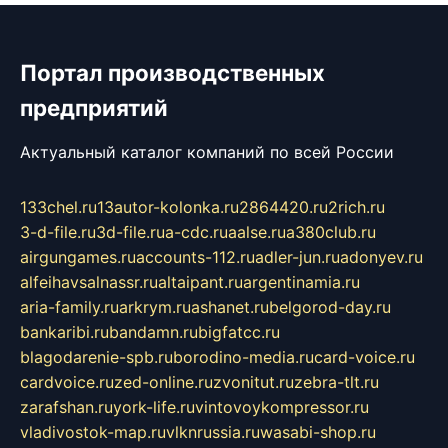
Портал производственных
предприятий
Актуальный каталог компаний по всей России
133chel.ru
13autor-kolonka.ru
2864420.ru
2rich.ru
3-d-file.ru
3d-file.ru
a-cdc.ru
aalse.ru
a380club.ru
airgungames.ru
accounts-112.ru
adler-jun.ru
adonyev.ru
alfeihavsalnassr.ru
altaipant.ru
argentinamia.ru
aria-family.ru
arkrym.ru
ashanet.ru
belgorod-day.ru
bankaribi.ru
bandamn.ru
bigfatcc.ru
blagodarenie-spb.ru
borodino-media.ru
card-voice.ru
cardvoice.ru
zed-online.ru
zvonitut.ru
zebra-tlt.ru
zarafshan.ru
york-life.ru
vintovoykompressor.ru
vladivostok-map.ru
vlknrussia.ru
wasabi-shop.ru