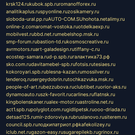
krsk124.ru
kubok.spb.ru
romanofforex.ru
analitikaplus.ru
spyonline.ru
zosikamery.ru
sloboda-ural.pp.ru
AUTO-COM.SU
hohota.net
alimy.ru
online-z.com
aromat-vostoka.ru
otdelkaexp.ru
mobilvest.ru
bbd.net.ru
mebelshop.msk.ru
smp-forum.ru
bastion-td.ru
kosmoscreative.ru
avrmotors.ru
art-galadesign.ru
tiffany-c.ru
ecostep-samara.ru
d-p.spb.ru
галактика73.рф
sko.com.ru
davitamebel-spb.ru
fotsis.ru
tesiaes.ru
kokoroyari.spb.ru
blesna-kazan.ru
mossilver.ru
lenderoq.ru
sergeydobrin.ru
tochkazvuka.msk.ru
people-of-art.ru
bezzubova.ru
clubtibet.ru
orior-aks.ru
dynamoauto.ru
szk-favorit.ru
carlines.ru
flatnsk.ru
kingbolenskaner.ru
alex-motor.ru
astroline.net.ru
act1.spb.ru
polyglot.com.ru
gidlipetsk.ru
ooo-driada.ru
detsad125.ru
mir-zdoroviya.ru
bruslanovo.ru
siterem.ru
council.spb.ru
лодкипатриот.рф
kafekolizey.ru
iclub.net.ru
gazon-easy.ru
sugarepilekb.ru
grinox.ru