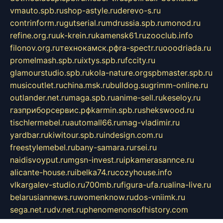
vmauto.spb.ru
shop-astyle.ru
derevo-s.ru
contrinform.ru
gutserial.ru
mdrussia.spb.ru
monod.ru
refine.org.ru
uk-krein.ru
kamensk61.ru
zooclub.info
filonov.org.ru
технокамск.рф
ra-spectr.ru
ooodriada.ru
promelmash.spb.ru
ixtys.spb.ru
fccity.ru
glamourstudio.spb.ru
kola-nature.org
spbmaster.spb.ru
musicoutlet.ru
china.msk.ru
bulldog.su
grimm-online.ru
outlander.net.ru
maga.spb.ru
anime-sell.ru
keseloy.ru
газприборсервис.рф
karmin.spb.ru
shekswood.ru
tischlermebel.ru
automall66.ru
mag-vladimir.ru
yardbar.ru
kiwitour.spb.ru
indesign.com.ru
freestylemebel.ru
bany-samara.ru
rsei.ru
naidisvoyput.ru
mgsn-invest.ru
ipkamerasannce.ru
alicante-house.ru
ibelka74.ru
cozyhouse.info
vlkargalev-studio.ru
700mb.ru
figura-ufa.ru
alina-live.ru
belarusiannews.ru
womenknow.ru
dos-vniimk.ru
sega.net.ru
dv.net.ru
phenomenonsofhistory.com
telesputnik.net.ru
wall.pp.ru
pylesosroidmi.ru