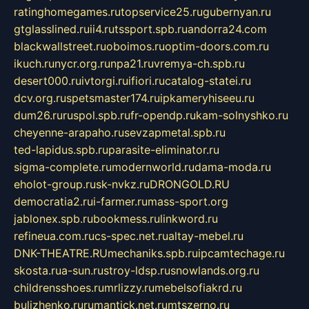
ratinghomegames.ru
topservice25.ru
gubernyan.ru
gtglasslined.ru
ii4.ru
tssport.spb.ru
andorra24.com
blackwallstreet.ru
oboimos.ru
optim-doors.com.ru
ikuch.ru
nycr.org.ru
npa21.ru
vremya-ch.spb.ru
desert000.ru
ivtorgi.ru
ifiori.ru
catalog-statei.ru
dcv.org.ru
spetsmaster174.ru
ipkameryhiseeu.ru
dum26.ru
ruspol.spb.ru
fr-opendp.ru
kam-solnyshko.ru
cheyenne-arapaho.ru
sevzapmetal.spb.ru
ted-lapidus.spb.ru
parasite-eliminator.ru
sigma-complete.ru
modernworld.ru
dama-moda.ru
eholot-group.ru
sk-nvkz.ru
DRONGOLD.RU
democratia2.ru
i-farmer.ru
mass-sport.org
jablonex.spb.ru
bookmess.ru
linkword.ru
refineua.com.ru
cs-spec.net.ru
altay-mebel.ru
DNK-THEATRE.RU
mechaniks.spb.ru
ipcamtechage.ru
skosta.ru
a-sun.ru
stroy-ldsp.ru
snowlands.org.ru
childrensshoes.ru
mrlizzy.ru
mebelsofiakrd.ru
bulizhenko.ru
rumantick.net.ru
mtszerno.ru