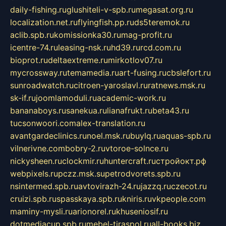
daily-fishing.ru
glushiteli-v-spb.ru
megasat.org.ru
localization.net.ru
flyingfish.pp.ru
ds5teremok.ru
aclib.spb.ru
komissionka30.ru
mag-profit.ru
icentre-74.ru
leasing-nsk.ru
hd39.ru
rcd.com.ru
bioprot.ru
deltaextreme.ru
mirkotlov07.ru
mycrossway.ru
temamedia.ru
art-fusing.ru
cbslefort.ru
sunroadwatch.ru
citroen-yaroslavl.ru
ratnews.msk.ru
sk-if.ru
joomlamoduli.ru
academic-work.ru
bananaboys.ru
sanekua.ru
lianafrukt.ru
beta43.ru
tucsonwoori.com
alex-translation.ru
avantgardeclinics.ru
noel.msk.ru
buylq.ru
aquas-spb.ru
vilnerivne.com
bobry-2.ru
vtoroe-solnce.ru
nickysheen.ru
clockmir.ru
huntercraft.ru
стройокт.рф
webpixels.ru
pczz.msk.su
petrodvorets.spb.ru
nsintermed.spb.ru
avtovirazh-24.ru
jazzq.ru
czecot.ru
cruizi.spb.ru
spasskaya.spb.ru
kniris.ru
vkpeople.com
maminy-mysli.ru
arionorel.ru
khuseniosif.ru
dotmediacup.spb.ru
mebel-tiraspol.ru
all-books.biz