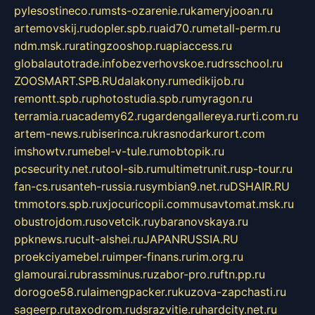
pylesostineco.ru
msts-ozarenie.ru
kameryjooan.ru
artemovskij.ru
dopler.spb.ru
aid70.ru
metall-perm.ru
ndm.msk.ru
ratingzooshop.ru
apiaccess.ru
globalautotrade.info
bezverhovskoe.ru
drsschool.ru
ZOOSMART.SPB.RU
dalakony.ru
medikijob.ru
remontt.spb.ru
photostudia.spb.ru
myragon.ru
terramia.ru
academy62.ru
gardengallereya.ru
rti.com.ru
artem-news.ru
biserinca.ru
krasnodarkurort.com
imshowtv.ru
mebel-v-tule.ru
mobtopik.ru
pcsecurity.net.ru
tool-sib.ru
multimetrunit.ru
sp-tour.ru
fan-cs.ru
santeh-russia.ru
symbian9.net.ru
DSHAIR.RU
tmmotors.spb.ru
xjocuricopii.com
musavtomat.msk.ru
obustrojdom.ru
sovetcik.ru
ybaranovskaya.ru
ppknews.ru
cult-alshei.ru
JAPANRUSSIA.RU
proekciyamebel.ru
imper-finans.ru
rim.org.ru
glamourai.ru
brassminus.ru
zabor-pro.ru
ftn.pp.ru
dorogoe58.ru
laimengpacker.ru
kuzova-zapchasti.ru
sageerp.ru
taxodrom.ru
dsrazvitie.ru
hardcity.net.ru