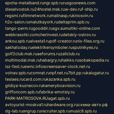
epoha-metalband.ru
ngr.spb.ru
rusgosnews.com
dieselvostok.ru
24hostel.msk.ru
w-dev.ru
f-ship.ru
regsmi.ru
filmnetwork.ru
malinasp.ru
kinosvin.ru
h2o-salon.ru
malutkayork.ru
deltaprim.spb.ru
tango-perm.ru
gooddir.ru
sgv.su
multiki-online.com
webkrasotki.com
cherinvest.ru
detskiy-ostrov.ru
ankou.spb.ru
alvesta1.ru
pdf-creator.ru
nix-files.org.ru
sakhatoday.ru
elektrikersymboler.ru
sputnikyes.ru
golf2club.msk.ru
aeforums.ru
zallclub.ru
multimodal.msk.ru
habaigry.ru
haikko.ru
sobakopedia.ru
isz-fest.ru
ewnc.info
screensaver-clock.net.ru
volnav.spb.ru
comnat.ru
npf.net.ru
7bit.pp.ru
kalugatur.ru
tesiaes.ru
card.com.ru
kazanka.spb.ru
gildiya-kuznecov.ru
kameryboavision.ru
griffoncom.spb.ru
fabrika-emotsiy.ru
PARK-MATROSOVA.RU
agat.spb.ru
avtoyurist-moskva1.ru
hardware.org.ru
схема-авто.рф
dg-lab.ru
angrup.ru
recruiter.spb.ru
music8.spb.ru