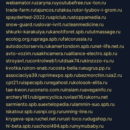
webamator.ru
zaryna.ru
youtubefree.ru
x-ton.ru
trade-farm.ru
tajuncos.ru
taksu.ru
tor-lyubov-i-grom.ru
spayderhed-2022.ru
splclub.ru
stoppamedia.ru
snow-guard.ru
slovar-ivrit.ru
cleanmedicine.ru
shkurki-karakulya.ru
kanotiforet.spb.ru
tutmassage.ru
ecolog.org.ru
praga.spb.ru
falcorussia.ru
autodoctorservis.ru
kamertondom.spb.ru
net-life.net.ru
avto-vozim.ru
sakhcamera.ru
alliance-electro.spb.ru
stroyavt.ru
controlweb1.ru
tdsak74.ru
kinzozo-ru.ru
kvotka.ru
iron-snab.ru
costa-bella.ru
eugrus.pp.ru
associaciya39.ru
primexpo.spb.ru
bezmorchin.ru
ia2.ru
cpt21.ru
ispecspb.ru
regahost.ru
kolosok-elita.ru
tae-kwon.ru
consrio.com.ru
insiam.ru
avegainfo.ru
archery161.ru
bigencyclica.ru
vlast16.ru
korru.net
sarmiento.spb.su
extelopedia.ru
lammin-suo.spb.ru
iskatour.spb.ru
snpi.org.ru
running-line.ru
krygeva-spa.ru
chel.net.ru
rust-loco.ru
dugshop.ru
hl-beta.spb.ru
school494.spb.ru
mymubaby.ru