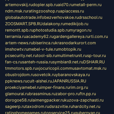
artemovskij.ru
dopler.spb.ru
aid70.ru
metall-perm.ru
ndm.msk.ru
ratingzooshop.ru
apiaccess.ru
globalautotrade.info
bezverhovskoe.ru
drsschool.ru
ZOOSMART.SPB.RU
dalakony.ru
medikijob.ru
remontt.spb.ru
photostudia.spb.ru
myragon.ru
terramia.ru
academy62.ru
gardengallereya.ru
rti.com.ru
artem-news.ru
biserinca.ru
krasnodarkurort.com
imshowtv.ru
mebel-v-tule.ru
mobtopik.ru
pcsecurity.net.ru
tool-sib.ru
multimetrunit.ru
sp-tour.ru
fan-cs.ru
santeh-russia.ru
symbian9.net.ru
DSHAIR.RU
tmmotors.spb.ru
xjocuricopii.com
musavtomat.msk.ru
obustrojdom.ru
sovetcik.ru
ybaranovskaya.ru
ppknews.ru
cult-alshei.ru
JAPANRUSSIA.RU
proekciyamebel.ru
imper-finans.ru
rim.org.ru
glamourai.ru
brassminus.ru
zabor-pro.ru
ftn.pp.ru
dorogoe58.ru
laimengpacker.ru
kuzova-zapchasti.ru
sageerp.ru
taxodrom.ru
dsrazvitie.ru
hardcity.net.ru
ratinghomegames.ru
topservice25.ru
gubernyan.ru