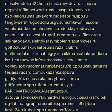
dieselvostok.ru
24hostel.msk.ru
w-dev.ru
f-ship.ru
regsmi.ru
filmnetwork.ru
malinasp.ru
kinosvin.ru
h2o-salon.ru
malutkayork.ru
deltaprim.spb.ru
tango-perm.ru
gooddir.ru
sgv.su
multiki-online.com
webkrasotki.com
cherinvest.ru
detskiy-ostrov.ru
ankou.spb.ru
alvesta1.ru
pdf-creator.ru
nix-files.org.ru
sakhatoday.ru
elektrikersymboler.ru
sputnikyes.ru
golf2club.msk.ru
aeforums.ru
zallclub.ru
multimodal.msk.ru
habaigry.ru
haikko.ru
sobakopedia.ru
isz-fest.ru
ewnc.info
screensaver-clock.net.ru
volnav.spb.ru
comnat.ru
npf.net.ru
7bit.pp.ru
kalugatur.ru
tesiaes.ru
card.com.ru
kazanka.spb.ru
gildiya-kuznecov.ru
kameryboavision.ru
griffoncom.spb.ru
fabrika-emotsiy.ru
PARK-MATROSOVA.RU
agat.spb.ru
avtoyurist-moskva1.ru
hardware.org.ru
схема-авто.рф
dg-lab.ru
angrup.ru
recruiter.spb.ru
music8.spb.ru
krsk124.ru
kubok.spb.ru
romanofforex.ru