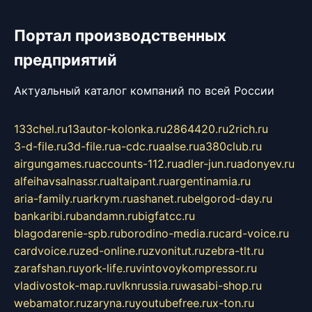
Портал производственных
предприятий
Актуальный каталог компаний по всей России
133chel.ru
13autor-kolonka.ru
2864420.ru
2rich.ru
3-d-file.ru
3d-file.ru
a-cdc.ru
aalse.ru
a380club.ru
airgungames.ru
accounts-112.ru
adler-jun.ru
adonyev.ru
alfeihavsalnassr.ru
altaipant.ru
argentinamia.ru
aria-family.ru
arkrym.ru
ashanet.ru
belgorod-day.ru
bankaribi.ru
bandamn.ru
bigfatcc.ru
blagodarenie-spb.ru
borodino-media.ru
card-voice.ru
cardvoice.ru
zed-online.ru
zvonitut.ru
zebra-tlt.ru
zarafshan.ru
york-life.ru
vintovoykompressor.ru
vladivostok-map.ru
vlknrussia.ru
wasabi-shop.ru
webamator.ru
zaryna.ru
youtubefree.ru
x-ton.ru