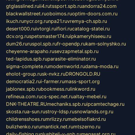
gtglasslined.ru
ii4.ru
tssport.spb.ru
andorra24.com
blackwallstreet.ru
oboimos.ru
optim-doors.com.ru
ikuch.ru
nycr.org.ru
npa21.ru
vremya-ch.spb.ru
desert000.ru
ivtorgi.ru
ifiori.ru
catalog-statei.ru
dcv.org.ru
spetsmaster174.ru
ipkameryhiseeu.ru
dum26.ru
ruspol.spb.ru
fr-opendp.ru
kam-solnyshko.ru
cheyenne-arapaho.ru
sevzapmetal.spb.ru
ted-lapidus.spb.ru
parasite-eliminator.ru
sigma-complete.ru
modernworld.ru
dama-moda.ru
eholot-group.ru
sk-nvkz.ru
DRONGOLD.RU
democratia2.ru
i-farmer.ru
mass-sport.org
jablonex.spb.ru
bookmess.ru
linkword.ru
refineua.com.ru
cs-spec.net.ru
altay-mebel.ru
DNK-THEATRE.RU
mechaniks.spb.ru
ipcamtechage.ru
skosta.ru
a-sun.ru
stroy-ldsp.ru
snowlands.org.ru
childrensshoes.ru
mrlizzy.ru
mebelsofiakrd.ru
bulizhenko.ru
rumantick.net.ru
mtszerno.ru
daily-fishing.ru
glushiteli-v-spb.ru
megasat.org.ru