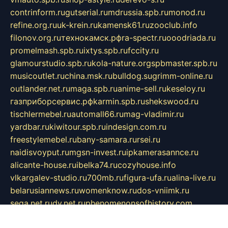
contrinform.ru
gutserial.ru
mdrussia.spb.ru
monod.ru
refine.org.ru
uk-krein.ru
kamensk61.ru
zooclub.info
filonov.org.ru
технокамск.рф
ra-spectr.ru
ooodriada.ru
promelmash.spb.ru
ixtys.spb.ru
fccity.ru
glamourstudio.spb.ru
kola-nature.org
spbmaster.spb.ru
musicoutlet.ru
china.msk.ru
bulldog.su
grimm-online.ru
outlander.net.ru
maga.spb.ru
anime-sell.ru
keseloy.ru
газприборсервис.рф
karmin.spb.ru
shekswood.ru
tischlermebel.ru
automall66.ru
mag-vladimir.ru
yardbar.ru
kiwitour.spb.ru
indesign.com.ru
freestylemebel.ru
bany-samara.ru
rsei.ru
naidisvoyput.ru
mgsn-invest.ru
ipkamerasannce.ru
alicante-house.ru
ibelka74.ru
cozyhouse.info
vlkargalev-studio.ru
700mb.ru
figura-ufa.ru
alina-live.ru
belarusiannews.ru
womenknow.ru
dos-vniimk.ru
sega.net.ru
dv.net.ru
phenomenonsofhistory.com
telesputnik.net.ru
wall.pp.ru
pylesosroidmi.ru