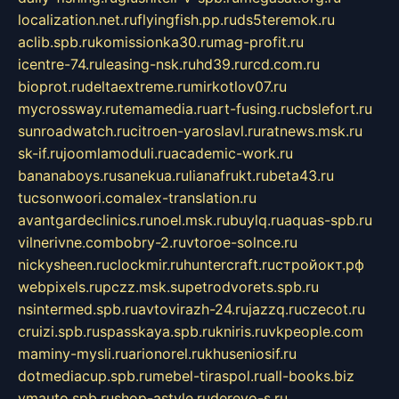
localization.net.ru
flyingfish.pp.ru
ds5teremok.ru
aclib.spb.ru
komissionka30.ru
mag-profit.ru
icentre-74.ru
leasing-nsk.ru
hd39.ru
rcd.com.ru
bioprot.ru
deltaextreme.ru
mirkotlov07.ru
mycrossway.ru
temamedia.ru
art-fusing.ru
cbslefort.ru
sunroadwatch.ru
citroen-yaroslavl.ru
ratnews.msk.ru
sk-if.ru
joomlamoduli.ru
academic-work.ru
bananaboys.ru
sanekua.ru
lianafrukt.ru
beta43.ru
tucsonwoori.com
alex-translation.ru
avantgardeclinics.ru
noel.msk.ru
buylq.ru
aquas-spb.ru
vilnerivne.com
bobry-2.ru
vtoroe-solnce.ru
nickysheen.ru
clockmir.ru
huntercraft.ru
стройокт.рф
webpixels.ru
pczz.msk.su
petrodvorets.spb.ru
nsintermed.spb.ru
avtovirazh-24.ru
jazzq.ru
czecot.ru
cruizi.spb.ru
spasskaya.spb.ru
kniris.ru
vkpeople.com
maminy-mysli.ru
arionorel.ru
khuseniosif.ru
dotmediacup.spb.ru
mebel-tiraspol.ru
all-books.biz
vmauto.spb.ru
shop-astyle.ru
derevo-s.ru