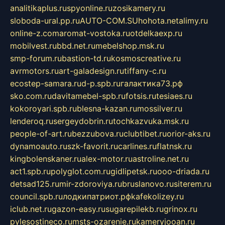
analitikaplus.ru
spyonline.ru
zosikamery.ru
sloboda-ural.pp.ru
AUTO-COM.SU
hohota.net
alimy.ru
online-z.com
aromat-vostoka.ru
otdelkaexp.ru
mobilvest.ru
bbd.net.ru
mebelshop.msk.ru
smp-forum.ru
bastion-td.ru
kosmoscreative.ru
avrmotors.ru
art-galadesign.ru
tiffany-c.ru
ecostep-samara.ru
d-p.spb.ru
галактика73.рф
sko.com.ru
davitamebel-spb.ru
fotsis.ru
tesiaes.ru
kokoroyari.spb.ru
blesna-kazan.ru
mossilver.ru
lenderoq.ru
sergeydobrin.ru
tochkazvuka.msk.ru
people-of-art.ru
bezzubova.ru
clubtibet.ru
orior-aks.ru
dynamoauto.ru
szk-favorit.ru
carlines.ru
flatnsk.ru
kingbolenskaner.ru
alex-motor.ru
astroline.net.ru
act1.spb.ru
polyglot.com.ru
gidlipetsk.ru
ooo-driada.ru
detsad125.ru
mir-zdoroviya.ru
bruslanovo.ru
siterem.ru
council.spb.ru
лодкипатриот.рф
kafekolizey.ru
iclub.net.ru
gazon-easy.ru
sugarepilekb.ru
grinox.ru
pylesostineco.ru
msts-ozarenie.ru
kameryjooan.ru