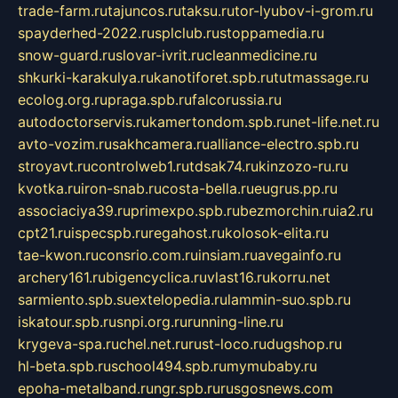
trade-farm.ru
tajuncos.ru
taksu.ru
tor-lyubov-i-grom.ru
spayderhed-2022.ru
splclub.ru
stoppamedia.ru
snow-guard.ru
slovar-ivrit.ru
cleanmedicine.ru
shkurki-karakulya.ru
kanotiforet.spb.ru
tutmassage.ru
ecolog.org.ru
praga.spb.ru
falcorussia.ru
autodoctorservis.ru
kamertondom.spb.ru
net-life.net.ru
avto-vozim.ru
sakhcamera.ru
alliance-electro.spb.ru
stroyavt.ru
controlweb1.ru
tdsak74.ru
kinzozo-ru.ru
kvotka.ru
iron-snab.ru
costa-bella.ru
eugrus.pp.ru
associaciya39.ru
primexpo.spb.ru
bezmorchin.ru
ia2.ru
cpt21.ru
ispecspb.ru
regahost.ru
kolosok-elita.ru
tae-kwon.ru
consrio.com.ru
insiam.ru
avegainfo.ru
archery161.ru
bigencyclica.ru
vlast16.ru
korru.net
sarmiento.spb.su
extelopedia.ru
lammin-suo.spb.ru
iskatour.spb.ru
snpi.org.ru
running-line.ru
krygeva-spa.ru
chel.net.ru
rust-loco.ru
dugshop.ru
hl-beta.spb.ru
school494.spb.ru
mymubaby.ru
epoha-metalband.ru
ngr.spb.ru
rusgosnews.com