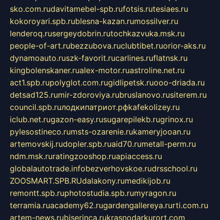
sko.com.ru
davitamebel-spb.ru
fotsis.ru
tesiaes.ru
kokoroyari.spb.ru
blesna-kazan.ru
mossilver.ru
lenderoq.ru
sergeydobrin.ru
tochkazvuka.msk.ru
people-of-art.ru
bezzubova.ru
clubtibet.ru
orior-aks.ru
dynamoauto.ru
szk-favorit.ru
carlines.ru
flatnsk.ru
kingbolenskaner.ru
alex-motor.ru
astroline.net.ru
act1.spb.ru
polyglot.com.ru
gidlipetsk.ru
ooo-driada.ru
detsad125.ru
mir-zdoroviya.ru
bruslanovo.ru
siterem.ru
council.spb.ru
лодкипатриот.рф
kafekolizey.ru
iclub.net.ru
gazon-easy.ru
sugarepilekb.ru
grinox.ru
pylesostineco.ru
msts-ozarenie.ru
kameryjooan.ru
artemovskij.ru
dopler.spb.ru
aid70.ru
metall-perm.ru
ndm.msk.ru
ratingzooshop.ru
apiaccess.ru
globalautotrade.info
bezverhovskoe.ru
drsschool.ru
ZOOSMART.SPB.RU
dalakony.ru
medikijob.ru
remontt.spb.ru
photostudia.spb.ru
myragon.ru
terramia.ru
academy62.ru
gardengallereya.ru
rti.com.ru
artem-news.ru
biserinca.ru
krasnodarkurort.com