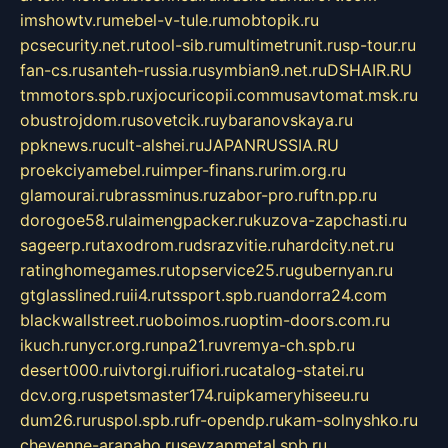
imshowtv.ru
mebel-v-tule.ru
mobtopik.ru
pcsecurity.net.ru
tool-sib.ru
multimetrunit.ru
sp-tour.ru
fan-cs.ru
santeh-russia.ru
symbian9.net.ru
DSHAIR.RU
tmmotors.spb.ru
xjocuricopii.com
musavtomat.msk.ru
obustrojdom.ru
sovetcik.ru
ybaranovskaya.ru
ppknews.ru
cult-alshei.ru
JAPANRUSSIA.RU
proekciyamebel.ru
imper-finans.ru
rim.org.ru
glamourai.ru
brassminus.ru
zabor-pro.ru
ftn.pp.ru
dorogoe58.ru
laimengpacker.ru
kuzova-zapchasti.ru
sageerp.ru
taxodrom.ru
dsrazvitie.ru
hardcity.net.ru
ratinghomegames.ru
topservice25.ru
gubernyan.ru
gtglasslined.ru
ii4.ru
tssport.spb.ru
andorra24.com
blackwallstreet.ru
oboimos.ru
optim-doors.com.ru
ikuch.ru
nycr.org.ru
npa21.ru
vremya-ch.spb.ru
desert000.ru
ivtorgi.ru
ifiori.ru
catalog-statei.ru
dcv.org.ru
spetsmaster174.ru
ipkameryhiseeu.ru
dum26.ru
ruspol.spb.ru
fr-opendp.ru
kam-solnyshko.ru
cheyenne-arapaho.ru
sevzapmetal.spb.ru