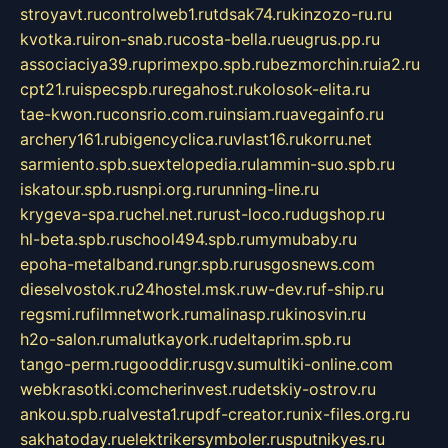
stroyavt.ru
controlweb1.ru
tdsak74.ru
kinzozo-ru.ru
kvotka.ru
iron-snab.ru
costa-bella.ru
eugrus.pp.ru
associaciya39.ru
primexpo.spb.ru
bezmorchin.ru
ia2.ru
cpt21.ru
ispecspb.ru
regahost.ru
kolosok-elita.ru
tae-kwon.ru
consrio.com.ru
insiam.ru
avegainfo.ru
archery161.ru
bigencyclica.ru
vlast16.ru
korru.net
sarmiento.spb.su
extelopedia.ru
lammin-suo.spb.ru
iskatour.spb.ru
snpi.org.ru
running-line.ru
krygeva-spa.ru
chel.net.ru
rust-loco.ru
dugshop.ru
hl-beta.spb.ru
school494.spb.ru
mymubaby.ru
epoha-metalband.ru
ngr.spb.ru
rusgosnews.com
dieselvostok.ru
24hostel.msk.ru
w-dev.ru
f-ship.ru
regsmi.ru
filmnetwork.ru
malinasp.ru
kinosvin.ru
h2o-salon.ru
malutkayork.ru
deltaprim.spb.ru
tango-perm.ru
gooddir.ru
sgv.su
multiki-online.com
webkrasotki.com
cherinvest.ru
detskiy-ostrov.ru
ankou.spb.ru
alvesta1.ru
pdf-creator.ru
nix-files.org.ru
sakhatoday.ru
elektrikersymboler.ru
sputnikyes.ru