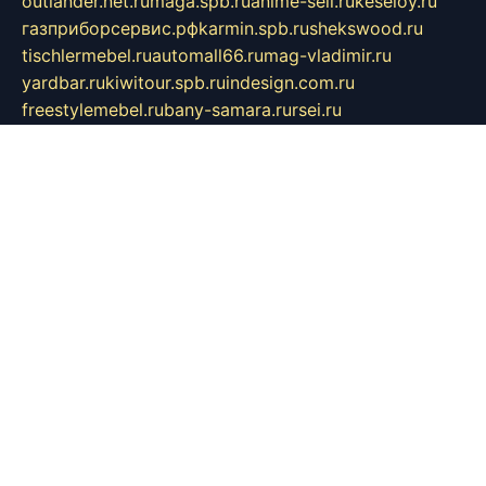
outlander.net.ru
maga.spb.ru
anime-sell.ru
keseloy.ru
газприборсервис.рф
karmin.spb.ru
shekswood.ru
tischlermebel.ru
automall66.ru
mag-vladimir.ru
yardbar.ru
kiwitour.spb.ru
indesign.com.ru
freestylemebel.ru
bany-samara.ru
rsei.ru
naidisvoyput.ru
mgsn-invest.ru
ipkamerasannce.ru
alicante-house.ru
ibelka74.ru
cozyhouse.info
vlkargalev-studio.ru
700mb.ru
figura-ufa.ru
alina-live.ru
belarusiannews.ru
womenknow.ru
dos-vniimk.ru
sega.net.ru
dv.net.ru
phenomenonsofhistory.com
telesputnik.net.ru
wall.pp.ru
pylesosroidmi.ru
gtc-clan.ru
cligs.ru
bibikazap.ru
popova.org.ru
netwhistler.spb.ru
bellvil.ru
bonzon.ru
iss-vladik.ru
defiparis.net.ru
las-gryzas.ru
amku.ru
electednews.spb.ru
feather.org.ru
spar72.ru
tankiigri.ru
dominus.com.ru
ibtree.ru
sanykool.pp.ru
unixlib.org.ru
menatep.spb.ru
gartenterrassen.ru
printeka.ru
skvozilka.com.ru
parkovka-pub.ru
lovemobi.ru
art-ru.ru