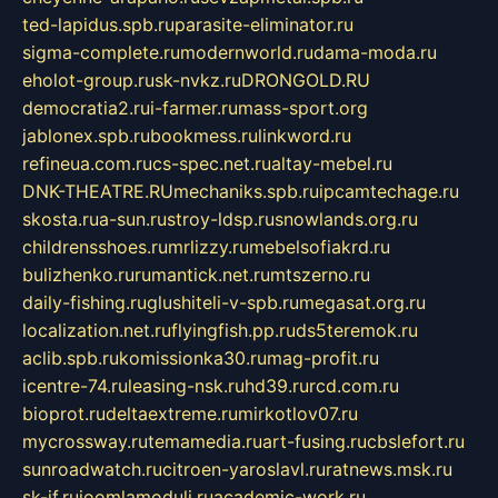
ted-lapidus.spb.ru
parasite-eliminator.ru
sigma-complete.ru
modernworld.ru
dama-moda.ru
eholot-group.ru
sk-nvkz.ru
DRONGOLD.RU
democratia2.ru
i-farmer.ru
mass-sport.org
jablonex.spb.ru
bookmess.ru
linkword.ru
refineua.com.ru
cs-spec.net.ru
altay-mebel.ru
DNK-THEATRE.RU
mechaniks.spb.ru
ipcamtechage.ru
skosta.ru
a-sun.ru
stroy-ldsp.ru
snowlands.org.ru
childrensshoes.ru
mrlizzy.ru
mebelsofiakrd.ru
bulizhenko.ru
rumantick.net.ru
mtszerno.ru
daily-fishing.ru
glushiteli-v-spb.ru
megasat.org.ru
localization.net.ru
flyingfish.pp.ru
ds5teremok.ru
aclib.spb.ru
komissionka30.ru
mag-profit.ru
icentre-74.ru
leasing-nsk.ru
hd39.ru
rcd.com.ru
bioprot.ru
deltaextreme.ru
mirkotlov07.ru
mycrossway.ru
temamedia.ru
art-fusing.ru
cbslefort.ru
sunroadwatch.ru
citroen-yaroslavl.ru
ratnews.msk.ru
sk-if.ru
joomlamoduli.ru
academic-work.ru