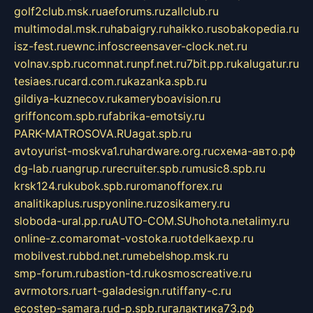
golf2club.msk.ru
aeforums.ru
zallclub.ru
multimodal.msk.ru
habaigry.ru
haikko.ru
sobakopedia.ru
isz-fest.ru
ewnc.info
screensaver-clock.net.ru
volnav.spb.ru
comnat.ru
npf.net.ru
7bit.pp.ru
kalugatur.ru
tesiaes.ru
card.com.ru
kazanka.spb.ru
gildiya-kuznecov.ru
kameryboavision.ru
griffoncom.spb.ru
fabrika-emotsiy.ru
PARK-MATROSOVA.RU
agat.spb.ru
avtoyurist-moskva1.ru
hardware.org.ru
схема-авто.рф
dg-lab.ru
angrup.ru
recruiter.spb.ru
music8.spb.ru
krsk124.ru
kubok.spb.ru
romanofforex.ru
analitikaplus.ru
spyonline.ru
zosikamery.ru
sloboda-ural.pp.ru
AUTO-COM.SU
hohota.net
alimy.ru
online-z.com
aromat-vostoka.ru
otdelkaexp.ru
mobilvest.ru
bbd.net.ru
mebelshop.msk.ru
smp-forum.ru
bastion-td.ru
kosmoscreative.ru
avrmotors.ru
art-galadesign.ru
tiffany-c.ru
ecostep-samara.ru
d-p.spb.ru
галактика73.рф