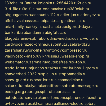
133chel.ru
13autor-kolonka.ru
2864420.ru
2rich.ru
3-d-file.ru
3d-file.ru
a-cdc.ru
aalse.ru
a380club.ru
airgungames.ru
accounts-112.ru
adler-jun.ru
adonyev.ru
alfeihavsalnassr.ru
altaipant.ru
argentinamia.ru
aria-family.ru
arkrym.ru
ashanet.ru
belgorod-day.ru
bankaribi.ru
bandamn.ru
bigfatcc.ru
blagodarenie-spb.ru
borodino-media.ru
card-voice.ru
cardvoice.ru
zed-online.ru
zvonitut.ru
zebra-tlt.ru
zarafshan.ru
york-life.ru
vintovoykompressor.ru
vladivostok-map.ru
vlknrussia.ru
wasabi-shop.ru
webamator.ru
zaryna.ru
youtubefree.ru
x-ton.ru
trade-farm.ru
tajuncos.ru
taksu.ru
tor-lyubov-i-grom.ru
spayderhed-2022.ru
splclub.ru
stoppamedia.ru
snow-guard.ru
slovar-ivrit.ru
cleanmedicine.ru
shkurki-karakulya.ru
kanotiforet.spb.ru
tutmassage.ru
ecolog.org.ru
praga.spb.ru
falcorussia.ru
autodoctorservis.ru
kamertondom.spb.ru
net-life.net.ru
avto-vozim.ru
sakhcamera.ru
alliance-electro.spb.ru