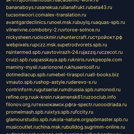
bananaboys.ru
sanekua.ru
lianafrukt.ru
beta43.ru
tucsonwoori.com
alex-translation.ru
avantgardeclinics.ru
noel.msk.ru
buylq.ru
aquas-spb.ru
vilnerivne.com
bobry-2.ru
vtoroe-solnce.ru
nickysheen.ru
clockmir.ru
huntercraft.ru
стройокт.рф
webpixels.ru
pczz.msk.su
petrodvorets.spb.ru
nsintermed.spb.ru
avtovirazh-24.ru
jazzq.ru
czecot.ru
cruizi.spb.ru
spasskaya.spb.ru
kniris.ru
vkpeople.com
maminy-mysli.ru
arionorel.ru
khuseniosif.ru
dotmediacup.spb.ru
mebel-tiraspol.ru
all-books.biz
vmauto.spb.ru
shop-astyle.ru
derevo-s.ru
contrinform.ru
gutserial.ru
mdrussia.spb.ru
monod.ru
refine.org.ru
uk-krein.ru
kamensk61.ru
zooclub.info
filonov.org.ru
технокамск.рф
ra-spectr.ru
ooodriada.ru
promelmash.spb.ru
ixtys.spb.ru
fccity.ru
glamourstudio.spb.ru
kola-nature.org
spbmaster.spb.ru
musicoutlet.ru
china.msk.ru
bulldog.su
grimm-online.ru