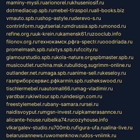
maminy-mysli.ru
arionorel.ru
khuseniosif.ru
dotmediacup.spb.ru
mebel-tiraspol.ru
all-books.biz
vmauto.spb.ru
shop-astyle.ru
derevo-s.ru
contrinform.ru
gutserial.ru
mdrussia.spb.ru
monod.ru
refine.org.ru
uk-krein.ru
kamensk61.ru
zooclub.info
filonov.org.ru
технокамск.рф
ra-spectr.ru
ooodriada.ru
promelmash.spb.ru
ixtys.spb.ru
fccity.ru
glamourstudio.spb.ru
kola-nature.org
spbmaster.spb.ru
musicoutlet.ru
china.msk.ru
bulldog.su
grimm-online.ru
outlander.net.ru
maga.spb.ru
anime-sell.ru
keseloy.ru
газприборсервис.рф
karmin.spb.ru
shekswood.ru
tischlermebel.ru
automall66.ru
mag-vladimir.ru
yardbar.ru
kiwitour.spb.ru
indesign.com.ru
freestylemebel.ru
bany-samara.ru
rsei.ru
naidisvoyput.ru
mgsn-invest.ru
ipkamerasannce.ru
alicante-house.ru
ibelka74.ru
cozyhouse.info
vlkargalev-studio.ru
700mb.ru
figura-ufa.ru
alina-live.ru
belarusiannews.ru
womenknow.ru
dos-vniimk.ru