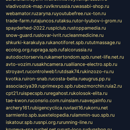
vladivostok-map.ru
vlknrussia.ru
wasabi-shop.ru
webamator.ru
zaryna.ru
youtubefree.ru
x-ton.ru
trade-farm.ru
tajuncos.ru
taksu.ru
tor-lyubov-i-grom.ru
spayderhed-2022.ru
splclub.ru
stoppamedia.ru
snow-guard.ru
slovar-ivrit.ru
cleanmedicine.ru
shkurki-karakulya.ru
kanotiforet.spb.ru
tutmassage.ru
ecolog.org.ru
praga.spb.ru
falcorussia.ru
autodoctorservis.ru
kamertondom.spb.ru
net-life.net.ru
avto-vozim.ru
sakhcamera.ru
alliance-electro.spb.ru
stroyavt.ru
controlweb1.ru
tdsak74.ru
kinzozo-ru.ru
kvotka.ru
iron-snab.ru
costa-bella.ru
eugrus.pp.ru
associaciya39.ru
primexpo.spb.ru
bezmorchin.ru
ia2.ru
cpt21.ru
ispecspb.ru
regahost.ru
kolosok-elita.ru
tae-kwon.ru
consrio.com.ru
insiam.ru
avegainfo.ru
archery161.ru
bigencyclica.ru
vlast16.ru
korru.net
sarmiento.spb.su
extelopedia.ru
lammin-suo.spb.ru
iskatour.spb.ru
snpi.org.ru
running-line.ru
krygeva-spa.ru
chel.net.ru
rust-loco.ru
dugshop.ru