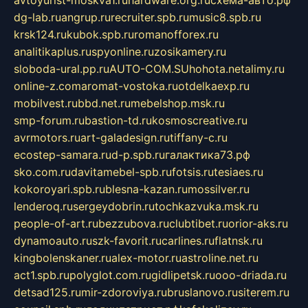
avtoyurist-moskva1.ru
hardware.org.ru
схема-авто.рф
dg-lab.ru
angrup.ru
recruiter.spb.ru
music8.spb.ru
krsk124.ru
kubok.spb.ru
romanofforex.ru
analitikaplus.ru
spyonline.ru
zosikamery.ru
sloboda-ural.pp.ru
AUTO-COM.SU
hohota.net
alimy.ru
online-z.com
aromat-vostoka.ru
otdelkaexp.ru
mobilvest.ru
bbd.net.ru
mebelshop.msk.ru
smp-forum.ru
bastion-td.ru
kosmoscreative.ru
avrmotors.ru
art-galadesign.ru
tiffany-c.ru
ecostep-samara.ru
d-p.spb.ru
галактика73.рф
sko.com.ru
davitamebel-spb.ru
fotsis.ru
tesiaes.ru
kokoroyari.spb.ru
blesna-kazan.ru
mossilver.ru
lenderoq.ru
sergeydobrin.ru
tochkazvuka.msk.ru
people-of-art.ru
bezzubova.ru
clubtibet.ru
orior-aks.ru
dynamoauto.ru
szk-favorit.ru
carlines.ru
flatnsk.ru
kingbolenskaner.ru
alex-motor.ru
astroline.net.ru
act1.spb.ru
polyglot.com.ru
gidlipetsk.ru
ooo-driada.ru
detsad125.ru
mir-zdoroviya.ru
bruslanovo.ru
siterem.ru