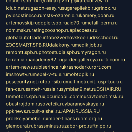
council.spb.ru
лодкипатриот.рф
kafekolizey.ru
iclub.net.ru
gazon-easy.ru
sugarepilekb.ru
grinox.ru
pylesostineco.ru
msts-ozarenie.ru
kameryjooan.ru
artemovskij.ru
dopler.spb.ru
aid70.ru
metall-perm.ru
ndm.msk.ru
ratingzooshop.ru
apiaccess.ru
globalautotrade.info
bezverhovskoe.ru
drsschool.ru
ZOOSMART.SPB.RU
dalakony.ru
medikijob.ru
remontt.spb.ru
photostudia.spb.ru
myragon.ru
terramia.ru
academy62.ru
gardengallereya.ru
rti.com.ru
artem-news.ru
biserinca.ru
krasnodarkurort.com
imshowtv.ru
mebel-v-tule.ru
mobtopik.ru
pcsecurity.net.ru
tool-sib.ru
multimetrunit.ru
sp-tour.ru
fan-cs.ru
santeh-russia.ru
symbian9.net.ru
DSHAIR.RU
tmmotors.spb.ru
xjocuricopii.com
musavtomat.msk.ru
obustrojdom.ru
sovetcik.ru
ybaranovskaya.ru
ppknews.ru
cult-alshei.ru
JAPANRUSSIA.RU
proekciyamebel.ru
imper-finans.ru
rim.org.ru
glamourai.ru
brassminus.ru
zabor-pro.ru
ftn.pp.ru