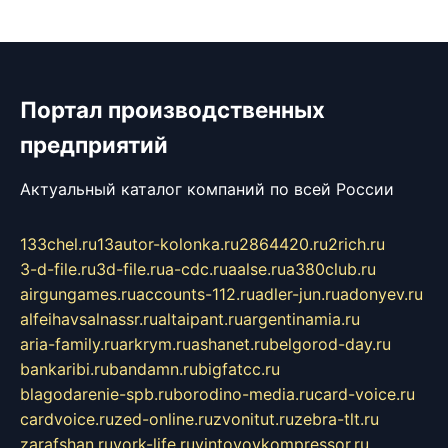
Портал производственных
предприятий
Актуальный каталог компаний по всей России
133chel.ru
13autor-kolonka.ru
2864420.ru
2rich.ru
3-d-file.ru
3d-file.ru
a-cdc.ru
aalse.ru
a380club.ru
airgungames.ru
accounts-112.ru
adler-jun.ru
adonyev.ru
alfeihavsalnassr.ru
altaipant.ru
argentinamia.ru
aria-family.ru
arkrym.ru
ashanet.ru
belgorod-day.ru
bankaribi.ru
bandamn.ru
bigfatcc.ru
blagodarenie-spb.ru
borodino-media.ru
card-voice.ru
cardvoice.ru
zed-online.ru
zvonitut.ru
zebra-tlt.ru
zarafshan.ru
york-life.ru
vintovoykompressor.ru