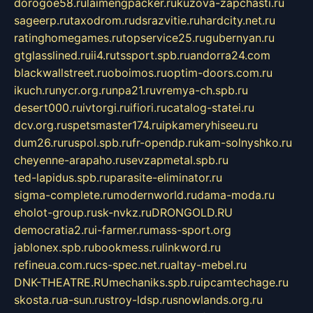
dorogoe58.ru
laimengpacker.ru
kuzova-zapchasti.ru
sageerp.ru
taxodrom.ru
dsrazvitie.ru
hardcity.net.ru
ratinghomegames.ru
topservice25.ru
gubernyan.ru
gtglasslined.ru
ii4.ru
tssport.spb.ru
andorra24.com
blackwallstreet.ru
oboimos.ru
optim-doors.com.ru
ikuch.ru
nycr.org.ru
npa21.ru
vremya-ch.spb.ru
desert000.ru
ivtorgi.ru
ifiori.ru
catalog-statei.ru
dcv.org.ru
spetsmaster174.ru
ipkameryhiseeu.ru
dum26.ru
ruspol.spb.ru
fr-opendp.ru
kam-solnyshko.ru
cheyenne-arapaho.ru
sevzapmetal.spb.ru
ted-lapidus.spb.ru
parasite-eliminator.ru
sigma-complete.ru
modernworld.ru
dama-moda.ru
eholot-group.ru
sk-nvkz.ru
DRONGOLD.RU
democratia2.ru
i-farmer.ru
mass-sport.org
jablonex.spb.ru
bookmess.ru
linkword.ru
refineua.com.ru
cs-spec.net.ru
altay-mebel.ru
DNK-THEATRE.RU
mechaniks.spb.ru
ipcamtechage.ru
skosta.ru
a-sun.ru
stroy-ldsp.ru
snowlands.org.ru