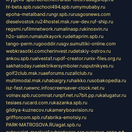
hl-beta.spb.ru
school494.spb.ru
mymubaby.ru
epoha-metalband.ru
ngr.spb.ru
rusgosnews.com
dieselvostok.ru
24hostel.msk.ru
w-dev.ru
f-ship.ru
regsmi.ru
filmnetwork.ru
malinasp.ru
kinosvin.ru
h2o-salon.ru
malutkayork.ru
deltaprim.spb.ru
tango-perm.ru
gooddir.ru
sgv.su
multiki-online.com
webkrasotki.com
cherinvest.ru
detskiy-ostrov.ru
ankou.spb.ru
alvesta1.ru
pdf-creator.ru
nix-files.org.ru
sakhatoday.ru
elektrikersymboler.ru
sputnikyes.ru
golf2club.msk.ru
aeforums.ru
zallclub.ru
multimodal.msk.ru
habaigry.ru
haikko.ru
sobakopedia.ru
isz-fest.ru
ewnc.info
screensaver-clock.net.ru
volnav.spb.ru
comnat.ru
npf.net.ru
7bit.pp.ru
kalugatur.ru
tesiaes.ru
card.com.ru
kazanka.spb.ru
gildiya-kuznecov.ru
kameryboavision.ru
griffoncom.spb.ru
fabrika-emotsiy.ru
PARK-MATROSOVA.RU
agat.spb.ru