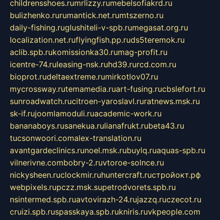
childrensshoes.ru
mrlizzy.ru
mebelsofiakrd.ru
bulizhenko.ru
rumantick.net.ru
mtszerno.ru
daily-fishing.ru
glushiteli-v-spb.ru
megasat.org.ru
localization.net.ru
flyingfish.pp.ru
ds5teremok.ru
aclib.spb.ru
komissionka30.ru
mag-profit.ru
icentre-74.ru
leasing-nsk.ru
hd39.ru
rcd.com.ru
bioprot.ru
deltaextreme.ru
mirkotlov07.ru
mycrossway.ru
temamedia.ru
art-fusing.ru
cbslefort.ru
sunroadwatch.ru
citroen-yaroslavl.ru
ratnews.msk.ru
sk-if.ru
joomlamoduli.ru
academic-work.ru
bananaboys.ru
sanekua.ru
lianafrukt.ru
beta43.ru
tucsonwoori.com
alex-translation.ru
avantgardeclinics.ru
noel.msk.ru
buylq.ru
aquas-spb.ru
vilnerivne.com
bobry-2.ru
vtoroe-solnce.ru
nickysheen.ru
clockmir.ru
huntercraft.ru
стройокт.рф
webpixels.ru
pczz.msk.su
petrodvorets.spb.ru
nsintermed.spb.ru
avtovirazh-24.ru
jazzq.ru
czecot.ru
cruizi.spb.ru
spasskaya.spb.ru
kniris.ru
vkpeople.com