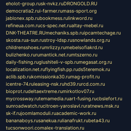
eholot-group.ru
sk-nvkz.ru
DRONGOLD.RU
democratia2.ru
i-farmer.ru
mass-sport.org
jablonex.spb.ru
bookmess.ru
linkword.ru
refineua.com.ru
cs-spec.net.ru
altay-mebel.ru
DNK-THEATRE.RU
mechaniks.spb.ru
ipcamtechage.ru
skosta.ru
a-sun.ru
stroy-ldsp.ru
snowlands.org.ru
childrensshoes.ru
mrlizzy.ru
mebelsofiakrd.ru
bulizhenko.ru
rumantick.net.ru
mtszerno.ru
daily-fishing.ru
glushiteli-v-spb.ru
megasat.org.ru
localization.net.ru
flyingfish.pp.ru
ds5teremok.ru
aclib.spb.ru
komissionka30.ru
mag-profit.ru
icentre-74.ru
leasing-nsk.ru
hd39.ru
rcd.com.ru
bioprot.ru
deltaextreme.ru
mirkotlov07.ru
mycrossway.ru
temamedia.ru
art-fusing.ru
cbslefort.ru
sunroadwatch.ru
citroen-yaroslavl.ru
ratnews.msk.ru
sk-if.ru
joomlamoduli.ru
academic-work.ru
bananaboys.ru
sanekua.ru
lianafrukt.ru
beta43.ru
tucsonwoori.com
alex-translation.ru