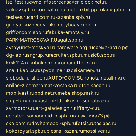
isz-fest.ru
ewnc.info
screensaver-clock.net.ru
volnav.spb.ru
comnat.ru
npf.net.ru
7bit.pp.ru
kalugatur.ru
tesiaes.ru
card.com.ru
kazanka.spb.ru
gildiya-kuznecov.ru
kameryboavision.ru
griffoncom.spb.ru
fabrika-emotsiy.ru
PARK-MATROSOVA.RU
agat.spb.ru
avtoyurist-moskva1.ru
hardware.org.ru
схема-авто.рф
dg-lab.ru
angrup.ru
recruiter.spb.ru
music8.spb.ru
krsk124.ru
kubok.spb.ru
romanofforex.ru
analitikaplus.ru
spyonline.ru
zosikamery.ru
sloboda-ural.pp.ru
AUTO-COM.SU
hohota.net
alimy.ru
online-z.com
aromat-vostoka.ru
otdelkaexp.ru
mobilvest.ru
bbd.net.ru
mebelshop.msk.ru
smp-forum.ru
bastion-td.ru
kosmoscreative.ru
avrmotors.ru
art-galadesign.ru
tiffany-c.ru
ecostep-samara.ru
d-p.spb.ru
галактика73.рф
sko.com.ru
davitamebel-spb.ru
fotsis.ru
tesiaes.ru
kokoroyari.spb.ru
blesna-kazan.ru
mossilver.ru