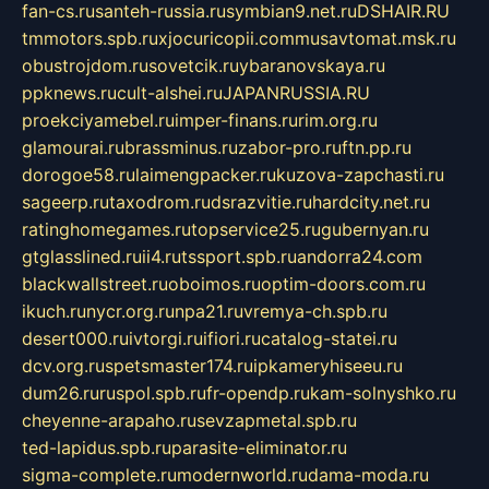
fan-cs.ru
santeh-russia.ru
symbian9.net.ru
DSHAIR.RU
tmmotors.spb.ru
xjocuricopii.com
musavtomat.msk.ru
obustrojdom.ru
sovetcik.ru
ybaranovskaya.ru
ppknews.ru
cult-alshei.ru
JAPANRUSSIA.RU
proekciyamebel.ru
imper-finans.ru
rim.org.ru
glamourai.ru
brassminus.ru
zabor-pro.ru
ftn.pp.ru
dorogoe58.ru
laimengpacker.ru
kuzova-zapchasti.ru
sageerp.ru
taxodrom.ru
dsrazvitie.ru
hardcity.net.ru
ratinghomegames.ru
topservice25.ru
gubernyan.ru
gtglasslined.ru
ii4.ru
tssport.spb.ru
andorra24.com
blackwallstreet.ru
oboimos.ru
optim-doors.com.ru
ikuch.ru
nycr.org.ru
npa21.ru
vremya-ch.spb.ru
desert000.ru
ivtorgi.ru
ifiori.ru
catalog-statei.ru
dcv.org.ru
spetsmaster174.ru
ipkameryhiseeu.ru
dum26.ru
ruspol.spb.ru
fr-opendp.ru
kam-solnyshko.ru
cheyenne-arapaho.ru
sevzapmetal.spb.ru
ted-lapidus.spb.ru
parasite-eliminator.ru
sigma-complete.ru
modernworld.ru
dama-moda.ru