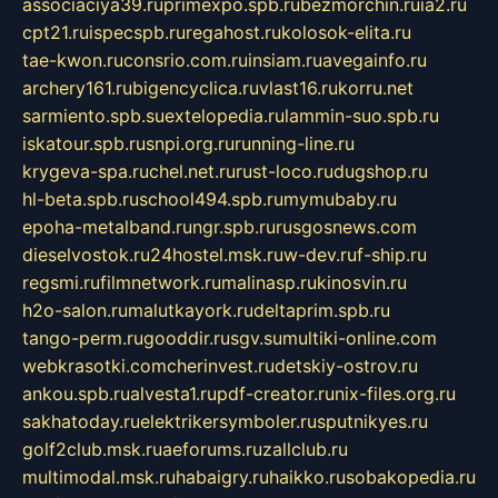
associaciya39.ru
primexpo.spb.ru
bezmorchin.ru
ia2.ru
cpt21.ru
ispecspb.ru
regahost.ru
kolosok-elita.ru
tae-kwon.ru
consrio.com.ru
insiam.ru
avegainfo.ru
archery161.ru
bigencyclica.ru
vlast16.ru
korru.net
sarmiento.spb.su
extelopedia.ru
lammin-suo.spb.ru
iskatour.spb.ru
snpi.org.ru
running-line.ru
krygeva-spa.ru
chel.net.ru
rust-loco.ru
dugshop.ru
hl-beta.spb.ru
school494.spb.ru
mymubaby.ru
epoha-metalband.ru
ngr.spb.ru
rusgosnews.com
dieselvostok.ru
24hostel.msk.ru
w-dev.ru
f-ship.ru
regsmi.ru
filmnetwork.ru
malinasp.ru
kinosvin.ru
h2o-salon.ru
malutkayork.ru
deltaprim.spb.ru
tango-perm.ru
gooddir.ru
sgv.su
multiki-online.com
webkrasotki.com
cherinvest.ru
detskiy-ostrov.ru
ankou.spb.ru
alvesta1.ru
pdf-creator.ru
nix-files.org.ru
sakhatoday.ru
elektrikersymboler.ru
sputnikyes.ru
golf2club.msk.ru
aeforums.ru
zallclub.ru
multimodal.msk.ru
habaigry.ru
haikko.ru
sobakopedia.ru