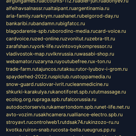
airgungames.ru
accounts-112.ru
adler-jun.ru
adonyev.ru
alfeihavsalnassr.ru
altaipant.ru
argentinamia.ru
aria-family.ru
arkrym.ru
ashanet.ru
belgorod-day.ru
bankaribi.ru
bandamn.ru
bigfatcc.ru
blagodarenie-spb.ru
borodino-media.ru
card-voice.ru
cardvoice.ru
zed-online.ru
zvonitut.ru
zebra-tlt.ru
zarafshan.ru
york-life.ru
vintovoykompressor.ru
vladivostok-map.ru
vlknrussia.ru
wasabi-shop.ru
webamator.ru
zaryna.ru
youtubefree.ru
x-ton.ru
trade-farm.ru
tajuncos.ru
taksu.ru
tor-lyubov-i-grom.ru
spayderhed-2022.ru
splclub.ru
stoppamedia.ru
snow-guard.ru
slovar-ivrit.ru
cleanmedicine.ru
shkurki-karakulya.ru
kanotiforet.spb.ru
tutmassage.ru
ecolog.org.ru
praga.spb.ru
falcorussia.ru
autodoctorservis.ru
kamertondom.spb.ru
net-life.net.ru
avto-vozim.ru
sakhcamera.ru
alliance-electro.spb.ru
stroyavt.ru
controlweb1.ru
tdsak74.ru
kinzozo-ru.ru
kvotka.ru
iron-snab.ru
costa-bella.ru
eugrus.pp.ru