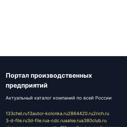
Портал производственных
предприятий
Актуальный каталог компаний по всей России
133chel.ru
13autor-kolonka.ru
2864420.ru
2rich.ru
3-d-file.ru
3d-file.ru
a-cdc.ru
aalse.ru
a380club.ru