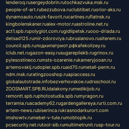
lenderoq.ru
sergeydobrin.ru
tochkazvuka.msk.ru
people-of-art.ru
bezzubova.ru
clubtibet.ru
orior-aks.ru
dynamoauto.ru
szk-favorit.ru
carlines.ru
flatnsk.ru
kingbolenskaner.ru
alex-motor.ru
astroline.net.ru
act1.spb.ru
polyglot.com.ru
gidlipetsk.ru
ooo-driada.ru
detsad125.ru
mir-zdoroviya.ru
bruslanovo.ru
siterem.ru
council.spb.ru
лодкипатриот.рф
kafekolizey.ru
iclub.net.ru
gazon-easy.ru
sugarepilekb.ru
grinox.ru
pylesostineco.ru
msts-ozarenie.ru
kameryjooan.ru
artemovskij.ru
dopler.spb.ru
aid70.ru
metall-perm.ru
ndm.msk.ru
ratingzooshop.ru
apiaccess.ru
globalautotrade.info
bezverhovskoe.ru
drsschool.ru
ZOOSMART.SPB.RU
dalakony.ru
medikijob.ru
remontt.spb.ru
photostudia.spb.ru
myragon.ru
terramia.ru
academy62.ru
gardengallereya.ru
rti.com.ru
artem-news.ru
biserinca.ru
krasnodarkurort.com
imshowtv.ru
mebel-v-tule.ru
mobtopik.ru
pcsecurity.net.ru
tool-sib.ru
multimetrunit.ru
sp-tour.ru