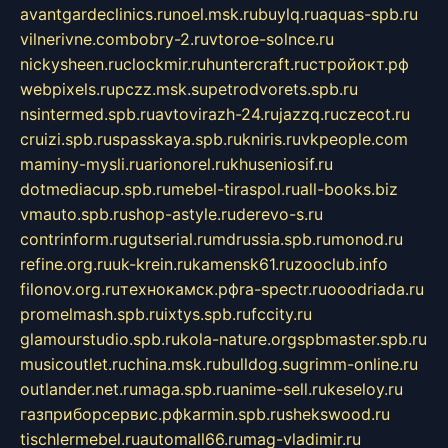
avantgardeclinics.ru
noel.msk.ru
buylq.ru
aquas-spb.ru
vilnerivne.com
bobry-2.ru
vtoroe-solnce.ru
nickysheen.ru
clockmir.ru
huntercraft.ru
стройокт.рф
webpixels.ru
pczz.msk.su
petrodvorets.spb.ru
nsintermed.spb.ru
avtovirazh-24.ru
jazzq.ru
czecot.ru
cruizi.spb.ru
spasskaya.spb.ru
kniris.ru
vkpeople.com
maminy-mysli.ru
arionorel.ru
khuseniosif.ru
dotmediacup.spb.ru
mebel-tiraspol.ru
all-books.biz
vmauto.spb.ru
shop-astyle.ru
derevo-s.ru
contrinform.ru
gutserial.ru
mdrussia.spb.ru
monod.ru
refine.org.ru
uk-krein.ru
kamensk61.ru
zooclub.info
filonov.org.ru
технокамск.рф
ra-spectr.ru
ooodriada.ru
promelmash.spb.ru
ixtys.spb.ru
fccity.ru
glamourstudio.spb.ru
kola-nature.org
spbmaster.spb.ru
musicoutlet.ru
china.msk.ru
bulldog.su
grimm-online.ru
outlander.net.ru
maga.spb.ru
anime-sell.ru
keseloy.ru
газприборсервис.рф
karmin.spb.ru
shekswood.ru
tischlermebel.ru
automall66.ru
mag-vladimir.ru