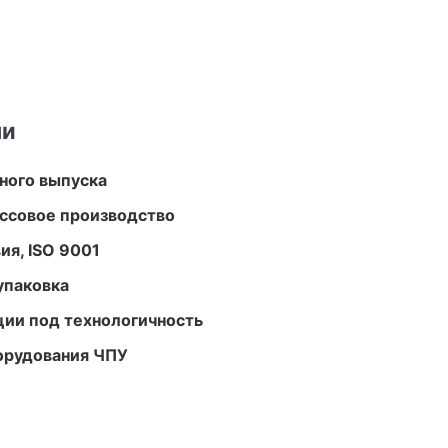
ми
ного выпуска
ассовое производство
ия, ISO 9001
упаковка
ции под технологичность
орудования ЧПУ