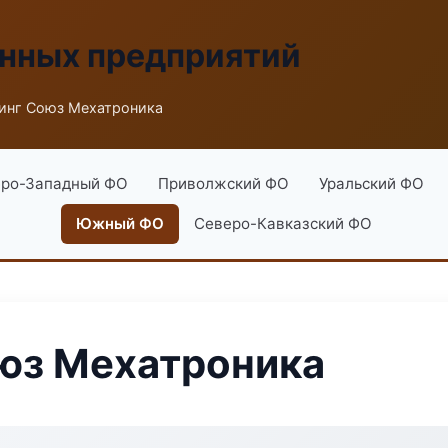
енных предприятий
инг Союз Мехатроника
ро-Западный ФО
Приволжский ФО
Уральский ФО
Южный ФО
Северо-Кавказский ФО
юз Мехатроника