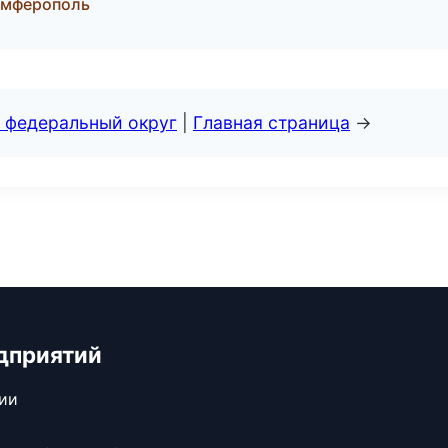
Симферополь
 федеральный округ
|
Главная страница
→
дприятий
сии