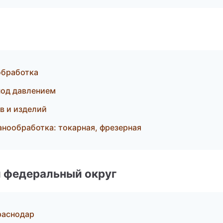
обработка
под давлением
в и изделий
нообработка: токарная, фрезерная
 федеральный округ
раснодар