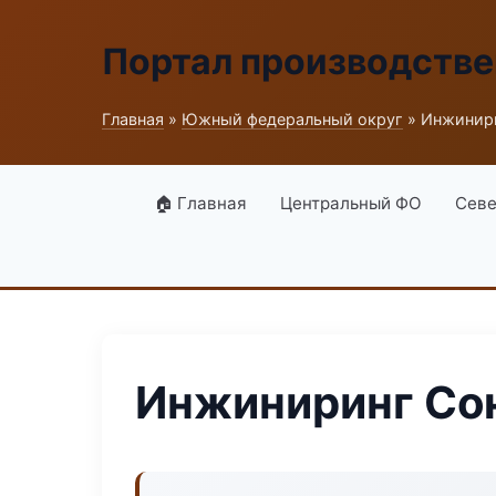
Портал производств
Главная
»
Южный федеральный округ
» Инжинир
🏠 Главная
Центральный ФО
Севе
Инжиниринг Со