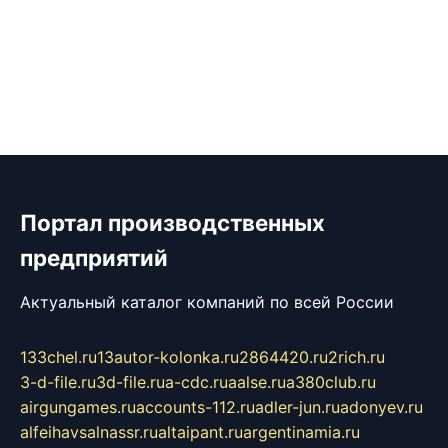
Портал производственных
предприятий
Актуальный каталог компаний по всей России
133chel.ru
13autor-kolonka.ru
2864420.ru
2rich.ru
3-d-file.ru
3d-file.ru
a-cdc.ru
aalse.ru
a380club.ru
airgungames.ru
accounts-112.ru
adler-jun.ru
adonyev.ru
alfeihavsalnassr.ru
altaipant.ru
argentinamia.ru