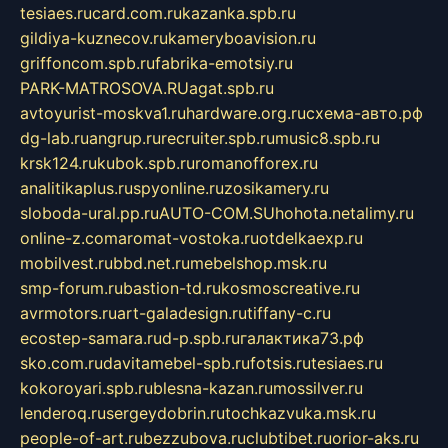
tesiaes.ru
card.com.ru
kazanka.spb.ru
gildiya-kuznecov.ru
kameryboavision.ru
griffoncom.spb.ru
fabrika-emotsiy.ru
PARK-MATROSOVA.RU
agat.spb.ru
avtoyurist-moskva1.ru
hardware.org.ru
схема-авто.рф
dg-lab.ru
angrup.ru
recruiter.spb.ru
music8.spb.ru
krsk124.ru
kubok.spb.ru
romanofforex.ru
analitikaplus.ru
spyonline.ru
zosikamery.ru
sloboda-ural.pp.ru
AUTO-COM.SU
hohota.net
alimy.ru
online-z.com
aromat-vostoka.ru
otdelkaexp.ru
mobilvest.ru
bbd.net.ru
mebelshop.msk.ru
smp-forum.ru
bastion-td.ru
kosmoscreative.ru
avrmotors.ru
art-galadesign.ru
tiffany-c.ru
ecostep-samara.ru
d-p.spb.ru
галактика73.рф
sko.com.ru
davitamebel-spb.ru
fotsis.ru
tesiaes.ru
kokoroyari.spb.ru
blesna-kazan.ru
mossilver.ru
lenderoq.ru
sergeydobrin.ru
tochkazvuka.msk.ru
people-of-art.ru
bezzubova.ru
clubtibet.ru
orior-aks.ru