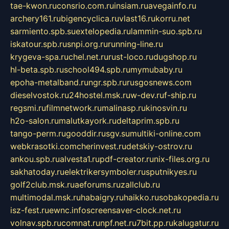
tae-kwon.ru
consrio.com.ru
insiam.ru
avegainfo.ru
archery161.ru
bigencyclica.ru
vlast16.ru
korru.net
sarmiento.spb.su
extelopedia.ru
lammin-suo.spb.ru
iskatour.spb.ru
snpi.org.ru
running-line.ru
krygeva-spa.ru
chel.net.ru
rust-loco.ru
dugshop.ru
hl-beta.spb.ru
school494.spb.ru
mymubaby.ru
epoha-metalband.ru
ngr.spb.ru
rusgosnews.com
dieselvostok.ru
24hostel.msk.ru
w-dev.ru
f-ship.ru
regsmi.ru
filmnetwork.ru
malinasp.ru
kinosvin.ru
h2o-salon.ru
malutkayork.ru
deltaprim.spb.ru
tango-perm.ru
gooddir.ru
sgv.su
multiki-online.com
webkrasotki.com
cherinvest.ru
detskiy-ostrov.ru
ankou.spb.ru
alvesta1.ru
pdf-creator.ru
nix-files.org.ru
sakhatoday.ru
elektrikersymboler.ru
sputnikyes.ru
golf2club.msk.ru
aeforums.ru
zallclub.ru
multimodal.msk.ru
habaigry.ru
haikko.ru
sobakopedia.ru
isz-fest.ru
ewnc.info
screensaver-clock.net.ru
volnav.spb.ru
comnat.ru
npf.net.ru
7bit.pp.ru
kalugatur.ru