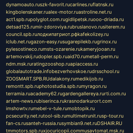
dynamoauto.ru
szk-favorit.ru
carlines.ru
flatnsk.ru
kingbolenskaner.ru
alex-motor.ru
astroline.net.ru
act1.spb.ru
polyglot.com.ru
gidlipetsk.ru
ooo-driada.ru
detsad125.ru
mir-zdoroviya.ru
bruslanovo.ru
siterem.ru
council.spb.ru
лодкипатриот.рф
kafekolizey.ru
iclub.net.ru
gazon-easy.ru
sugarepilekb.ru
grinox.ru
pylesostineco.ru
msts-ozarenie.ru
kameryjooan.ru
artemovskij.ru
dopler.spb.ru
aid70.ru
metall-perm.ru
ndm.msk.ru
ratingzooshop.ru
apiaccess.ru
globalautotrade.info
bezverhovskoe.ru
drsschool.ru
ZOOSMART.SPB.RU
dalakony.ru
medikijob.ru
remontt.spb.ru
photostudia.spb.ru
myragon.ru
terramia.ru
academy62.ru
gardengallereya.ru
rti.com.ru
artem-news.ru
biserinca.ru
krasnodarkurort.com
imshowtv.ru
mebel-v-tule.ru
mobtopik.ru
pcsecurity.net.ru
tool-sib.ru
multimetrunit.ru
sp-tour.ru
fan-cs.ru
santeh-russia.ru
symbian9.net.ru
DSHAIR.RU
tmmotors.spb.ru
xjocuricopii.com
musavtomat.msk.ru