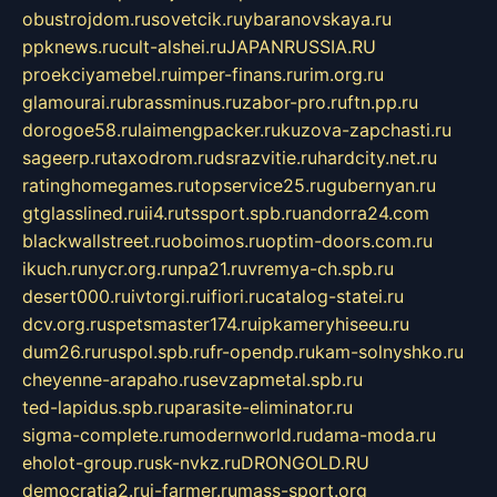
obustrojdom.ru
sovetcik.ru
ybaranovskaya.ru
ppknews.ru
cult-alshei.ru
JAPANRUSSIA.RU
proekciyamebel.ru
imper-finans.ru
rim.org.ru
glamourai.ru
brassminus.ru
zabor-pro.ru
ftn.pp.ru
dorogoe58.ru
laimengpacker.ru
kuzova-zapchasti.ru
sageerp.ru
taxodrom.ru
dsrazvitie.ru
hardcity.net.ru
ratinghomegames.ru
topservice25.ru
gubernyan.ru
gtglasslined.ru
ii4.ru
tssport.spb.ru
andorra24.com
blackwallstreet.ru
oboimos.ru
optim-doors.com.ru
ikuch.ru
nycr.org.ru
npa21.ru
vremya-ch.spb.ru
desert000.ru
ivtorgi.ru
ifiori.ru
catalog-statei.ru
dcv.org.ru
spetsmaster174.ru
ipkameryhiseeu.ru
dum26.ru
ruspol.spb.ru
fr-opendp.ru
kam-solnyshko.ru
cheyenne-arapaho.ru
sevzapmetal.spb.ru
ted-lapidus.spb.ru
parasite-eliminator.ru
sigma-complete.ru
modernworld.ru
dama-moda.ru
eholot-group.ru
sk-nvkz.ru
DRONGOLD.RU
democratia2.ru
i-farmer.ru
mass-sport.org