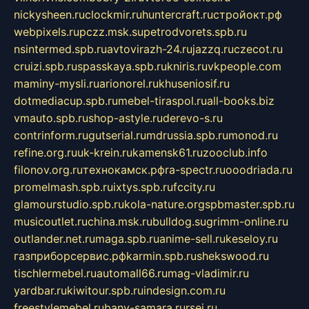
nickysheen.ru
clockmir.ru
huntercraft.ru
стройокт.рф
webpixels.ru
pczz.msk.su
petrodvorets.spb.ru
nsintermed.spb.ru
avtovirazh-24.ru
jazzq.ru
czecot.ru
cruizi.spb.ru
spasskaya.spb.ru
kniris.ru
vkpeople.com
maminy-mysli.ru
arionorel.ru
khuseniosif.ru
dotmediacup.spb.ru
mebel-tiraspol.ru
all-books.biz
vmauto.spb.ru
shop-astyle.ru
derevo-s.ru
contrinform.ru
gutserial.ru
mdrussia.spb.ru
monod.ru
refine.org.ru
uk-krein.ru
kamensk61.ru
zooclub.info
filonov.org.ru
технокамск.рф
ra-spectr.ru
ooodriada.ru
promelmash.spb.ru
ixtys.spb.ru
fccity.ru
glamourstudio.spb.ru
kola-nature.org
spbmaster.spb.ru
musicoutlet.ru
china.msk.ru
bulldog.su
grimm-online.ru
outlander.net.ru
maga.spb.ru
anime-sell.ru
keseloy.ru
газприборсервис.рф
karmin.spb.ru
shekswood.ru
tischlermebel.ru
automall66.ru
mag-vladimir.ru
yardbar.ru
kiwitour.spb.ru
indesign.com.ru
freestylemebel.ru
bany-samara.ru
rsei.ru