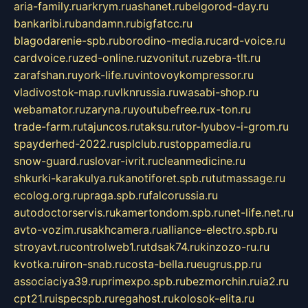
aria-family.ru
arkrym.ru
ashanet.ru
belgorod-day.ru
bankaribi.ru
bandamn.ru
bigfatcc.ru
blagodarenie-spb.ru
borodino-media.ru
card-voice.ru
cardvoice.ru
zed-online.ru
zvonitut.ru
zebra-tlt.ru
zarafshan.ru
york-life.ru
vintovoykompressor.ru
vladivostok-map.ru
vlknrussia.ru
wasabi-shop.ru
webamator.ru
zaryna.ru
youtubefree.ru
x-ton.ru
trade-farm.ru
tajuncos.ru
taksu.ru
tor-lyubov-i-grom.ru
spayderhed-2022.ru
splclub.ru
stoppamedia.ru
snow-guard.ru
slovar-ivrit.ru
cleanmedicine.ru
shkurki-karakulya.ru
kanotiforet.spb.ru
tutmassage.ru
ecolog.org.ru
praga.spb.ru
falcorussia.ru
autodoctorservis.ru
kamertondom.spb.ru
net-life.net.ru
avto-vozim.ru
sakhcamera.ru
alliance-electro.spb.ru
stroyavt.ru
controlweb1.ru
tdsak74.ru
kinzozo-ru.ru
kvotka.ru
iron-snab.ru
costa-bella.ru
eugrus.pp.ru
associaciya39.ru
primexpo.spb.ru
bezmorchin.ru
ia2.ru
cpt21.ru
ispecspb.ru
regahost.ru
kolosok-elita.ru