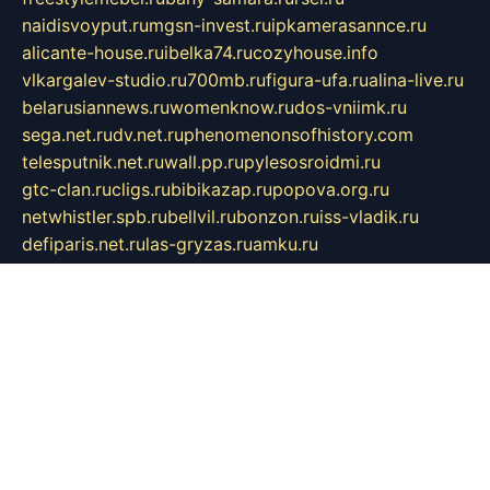
naidisvoyput.ru
mgsn-invest.ru
ipkamerasannce.ru
alicante-house.ru
ibelka74.ru
cozyhouse.info
vlkargalev-studio.ru
700mb.ru
figura-ufa.ru
alina-live.ru
belarusiannews.ru
womenknow.ru
dos-vniimk.ru
sega.net.ru
dv.net.ru
phenomenonsofhistory.com
telesputnik.net.ru
wall.pp.ru
pylesosroidmi.ru
gtc-clan.ru
cligs.ru
bibikazap.ru
popova.org.ru
netwhistler.spb.ru
bellvil.ru
bonzon.ru
iss-vladik.ru
defiparis.net.ru
las-gryzas.ru
amku.ru
electednews.spb.ru
feather.org.ru
spar72.ru
tankiigri.ru
dominus.com.ru
ibtree.ru
sanykool.pp.ru
unixlib.org.ru
menatep.spb.ru
gartenterrassen.ru
printeka.ru
skvozilka.com.ru
parkovka-pub.ru
lovemobi.ru
art-ru.ru
emulatorz.com.ru
alucomp.com.ru
tatforum.com.ru
alternativa-profi.ru
dermakler.ru
artsurvey.ru
aredir.ru
khimspas.ru
centr-maxi.ru
2018r.ru
bort-stomer-defort.ru
professional2.ru
gibsons.ru
artselena.ru
art-pilot.ru
ingredient.spb.ru