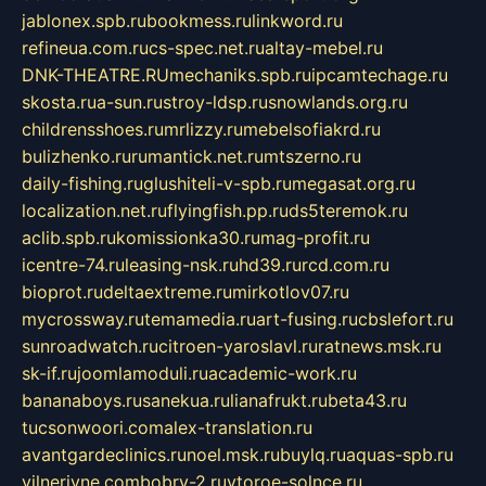
jablonex.spb.ru
bookmess.ru
linkword.ru
refineua.com.ru
cs-spec.net.ru
altay-mebel.ru
DNK-THEATRE.RU
mechaniks.spb.ru
ipcamtechage.ru
skosta.ru
a-sun.ru
stroy-ldsp.ru
snowlands.org.ru
childrensshoes.ru
mrlizzy.ru
mebelsofiakrd.ru
bulizhenko.ru
rumantick.net.ru
mtszerno.ru
daily-fishing.ru
glushiteli-v-spb.ru
megasat.org.ru
localization.net.ru
flyingfish.pp.ru
ds5teremok.ru
aclib.spb.ru
komissionka30.ru
mag-profit.ru
icentre-74.ru
leasing-nsk.ru
hd39.ru
rcd.com.ru
bioprot.ru
deltaextreme.ru
mirkotlov07.ru
mycrossway.ru
temamedia.ru
art-fusing.ru
cbslefort.ru
sunroadwatch.ru
citroen-yaroslavl.ru
ratnews.msk.ru
sk-if.ru
joomlamoduli.ru
academic-work.ru
bananaboys.ru
sanekua.ru
lianafrukt.ru
beta43.ru
tucsonwoori.com
alex-translation.ru
avantgardeclinics.ru
noel.msk.ru
buylq.ru
aquas-spb.ru
vilnerivne.com
bobry-2.ru
vtoroe-solnce.ru