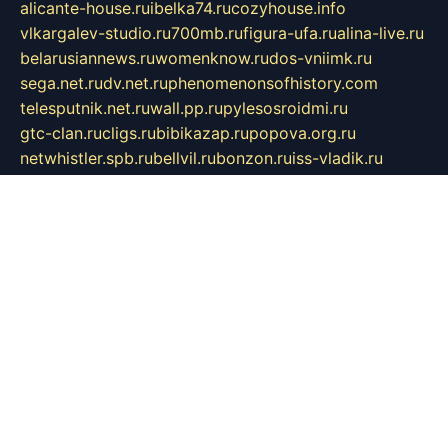
alicante-house.ru
ibelka74.ru
cozyhouse.info
vlkargalev-studio.ru
700mb.ru
figura-ufa.ru
alina-live.ru
belarusiannews.ru
womenknow.ru
dos-vniimk.ru
sega.net.ru
dv.net.ru
phenomenonsofhistory.com
telesputnik.net.ru
wall.pp.ru
pylesosroidmi.ru
gtc-clan.ru
cligs.ru
bibikazap.ru
popova.org.ru
netwhistler.spb.ru
bellvil.ru
bonzon.ru
iss-vladik.ru
defiparis.net.ru
las-gryzas.ru
amku.ru
electednews.spb.ru
feather.org.ru
spar72.ru
tankiigri.ru
dominus.com.ru
ibtree.ru
sanykool.pp.ru
unixlib.org.ru
menatep.spb.ru
gartenterrassen.ru
printeka.ru
skvozilka.com.ru
parkovka-pub.ru
lovemobi.ru
art-ru.ru
emulatorz.com.ru
alucomp.com.ru
tatforum.com.ru
alternativa-profi.ru
dermakler.ru
artsurvey.ru
aredir.ru
khimspas.ru
centr-maxi.ru
2018r.ru
bort-stomer-defort.ru
professional2.ru
gibsons.ru
artselena.ru
art-pilot.ru
ingredient.spb.ru
npfpolimer.spb.ru
argentum.spb.ru
hom-edu.ru