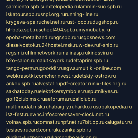
sarmiento.spb.su
extelopedia.ru
lammin-suo.spb.ru
iskatour.spb.ru
snpi.org.ru
running-line.ru
krygeva-spa.ru
chel.net.ru
rust-loco.ru
dugshop.ru
hl-beta.spb.ru
school494.spb.ru
mymubaby.ru
epoha-metalband.ru
ngr.spb.ru
rusgosnews.com
dieselvostok.ru
24hostel.msk.ru
w-dev.ru
f-ship.ru
regsmi.ru
filmnetwork.ru
malinasp.ru
kinosvin.ru
h2o-salon.ru
malutkayork.ru
deltaprim.spb.ru
tango-perm.ru
gooddir.ru
sgv.su
multiki-online.com
webkrasotki.com
cherinvest.ru
detskiy-ostrov.ru
ankou.spb.ru
alvesta1.ru
pdf-creator.ru
nix-files.org.ru
sakhatoday.ru
elektrikersymboler.ru
sputnikyes.ru
golf2club.msk.ru
aeforums.ru
zallclub.ru
multimodal.msk.ru
habaigry.ru
haikko.ru
sobakopedia.ru
isz-fest.ru
ewnc.info
screensaver-clock.net.ru
volnav.spb.ru
comnat.ru
npf.net.ru
7bit.pp.ru
kalugatur.ru
tesiaes.ru
card.com.ru
kazanka.spb.ru
gildiya-kuznecov.ru
kameryboavision.ru