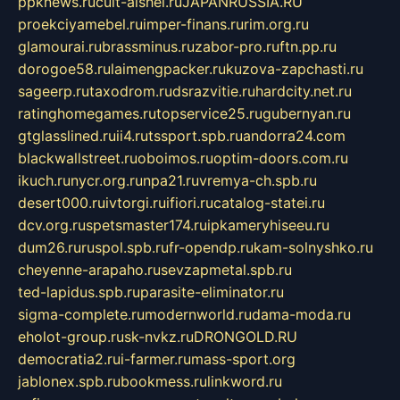
ppknews.ru
cult-alshei.ru
JAPANRUSSIA.RU
proekciyamebel.ru
imper-finans.ru
rim.org.ru
glamourai.ru
brassminus.ru
zabor-pro.ru
ftn.pp.ru
dorogoe58.ru
laimengpacker.ru
kuzova-zapchasti.ru
sageerp.ru
taxodrom.ru
dsrazvitie.ru
hardcity.net.ru
ratinghomegames.ru
topservice25.ru
gubernyan.ru
gtglasslined.ru
ii4.ru
tssport.spb.ru
andorra24.com
blackwallstreet.ru
oboimos.ru
optim-doors.com.ru
ikuch.ru
nycr.org.ru
npa21.ru
vremya-ch.spb.ru
desert000.ru
ivtorgi.ru
ifiori.ru
catalog-statei.ru
dcv.org.ru
spetsmaster174.ru
ipkameryhiseeu.ru
dum26.ru
ruspol.spb.ru
fr-opendp.ru
kam-solnyshko.ru
cheyenne-arapaho.ru
sevzapmetal.spb.ru
ted-lapidus.spb.ru
parasite-eliminator.ru
sigma-complete.ru
modernworld.ru
dama-moda.ru
eholot-group.ru
sk-nvkz.ru
DRONGOLD.RU
democratia2.ru
i-farmer.ru
mass-sport.org
jablonex.spb.ru
bookmess.ru
linkword.ru