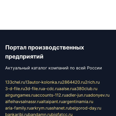
Портал производственных
предприятий
Актуальный каталог компаний по всей России
133chel.ru
13autor-kolonka.ru
2864420.ru
2rich.ru
3-d-file.ru
3d-file.ru
a-cdc.ru
aalse.ru
a380club.ru
airgungames.ru
accounts-112.ru
adler-jun.ru
adonyev.ru
alfeihavsalnassr.ru
altaipant.ru
argentinamia.ru
aria-family.ru
arkrym.ru
ashanet.ru
belgorod-day.ru
bankaribi.ru
bandamn.ru
bigfatcc.ru