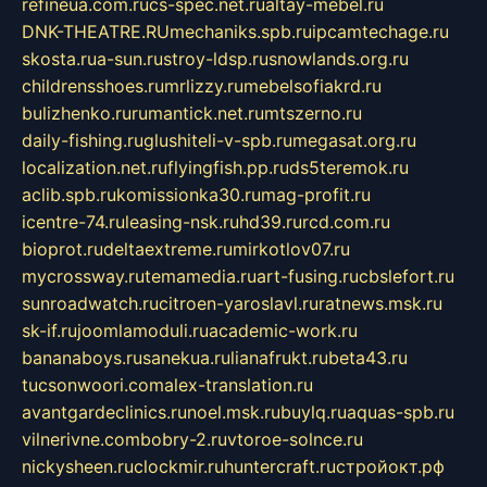
refineua.com.ru
cs-spec.net.ru
altay-mebel.ru
DNK-THEATRE.RU
mechaniks.spb.ru
ipcamtechage.ru
skosta.ru
a-sun.ru
stroy-ldsp.ru
snowlands.org.ru
childrensshoes.ru
mrlizzy.ru
mebelsofiakrd.ru
bulizhenko.ru
rumantick.net.ru
mtszerno.ru
daily-fishing.ru
glushiteli-v-spb.ru
megasat.org.ru
localization.net.ru
flyingfish.pp.ru
ds5teremok.ru
aclib.spb.ru
komissionka30.ru
mag-profit.ru
icentre-74.ru
leasing-nsk.ru
hd39.ru
rcd.com.ru
bioprot.ru
deltaextreme.ru
mirkotlov07.ru
mycrossway.ru
temamedia.ru
art-fusing.ru
cbslefort.ru
sunroadwatch.ru
citroen-yaroslavl.ru
ratnews.msk.ru
sk-if.ru
joomlamoduli.ru
academic-work.ru
bananaboys.ru
sanekua.ru
lianafrukt.ru
beta43.ru
tucsonwoori.com
alex-translation.ru
avantgardeclinics.ru
noel.msk.ru
buylq.ru
aquas-spb.ru
vilnerivne.com
bobry-2.ru
vtoroe-solnce.ru
nickysheen.ru
clockmir.ru
huntercraft.ru
стройокт.рф