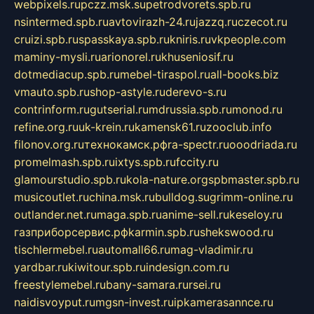
webpixels.ru
pczz.msk.su
petrodvorets.spb.ru
nsintermed.spb.ru
avtovirazh-24.ru
jazzq.ru
czecot.ru
cruizi.spb.ru
spasskaya.spb.ru
kniris.ru
vkpeople.com
maminy-mysli.ru
arionorel.ru
khuseniosif.ru
dotmediacup.spb.ru
mebel-tiraspol.ru
all-books.biz
vmauto.spb.ru
shop-astyle.ru
derevo-s.ru
contrinform.ru
gutserial.ru
mdrussia.spb.ru
monod.ru
refine.org.ru
uk-krein.ru
kamensk61.ru
zooclub.info
filonov.org.ru
технокамск.рф
ra-spectr.ru
ooodriada.ru
promelmash.spb.ru
ixtys.spb.ru
fccity.ru
glamourstudio.spb.ru
kola-nature.org
spbmaster.spb.ru
musicoutlet.ru
china.msk.ru
bulldog.su
grimm-online.ru
outlander.net.ru
maga.spb.ru
anime-sell.ru
keseloy.ru
газприборсервис.рф
karmin.spb.ru
shekswood.ru
tischlermebel.ru
automall66.ru
mag-vladimir.ru
yardbar.ru
kiwitour.spb.ru
indesign.com.ru
freestylemebel.ru
bany-samara.ru
rsei.ru
naidisvoyput.ru
mgsn-invest.ru
ipkamerasannce.ru