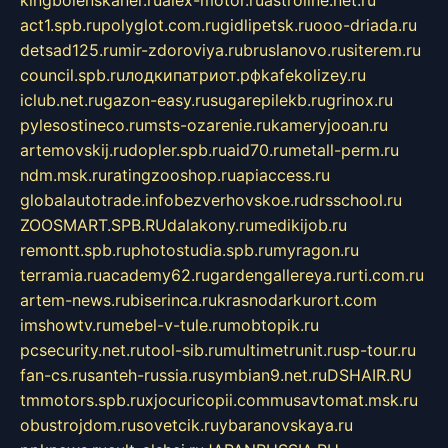
kingbolenskaner.ru
alex-motor.ru
astroline.net.ru
act1.spb.ru
polyglot.com.ru
gidlipetsk.ru
ooo-driada.ru
detsad125.ru
mir-zdoroviya.ru
bruslanovo.ru
siterem.ru
council.spb.ru
лодкипатриот.рф
kafekolizey.ru
iclub.net.ru
gazon-easy.ru
sugarepilekb.ru
grinox.ru
pylesostineco.ru
msts-ozarenie.ru
kameryjooan.ru
artemovskij.ru
dopler.spb.ru
aid70.ru
metall-perm.ru
ndm.msk.ru
ratingzooshop.ru
apiaccess.ru
globalautotrade.info
bezverhovskoe.ru
drsschool.ru
ZOOSMART.SPB.RU
dalakony.ru
medikijob.ru
remontt.spb.ru
photostudia.spb.ru
myragon.ru
terramia.ru
academy62.ru
gardengallereya.ru
rti.com.ru
artem-news.ru
biserinca.ru
krasnodarkurort.com
imshowtv.ru
mebel-v-tule.ru
mobtopik.ru
pcsecurity.net.ru
tool-sib.ru
multimetrunit.ru
sp-tour.ru
fan-cs.ru
santeh-russia.ru
symbian9.net.ru
DSHAIR.RU
tmmotors.spb.ru
xjocuricopii.com
musavtomat.msk.ru
obustrojdom.ru
sovetcik.ru
ybaranovskaya.ru