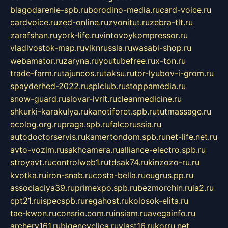
blagodarenie-spb.ru
borodino-media.ru
card-voice.ru
cardvoice.ru
zed-online.ru
zvonitut.ru
zebra-tlt.ru
zarafshan.ru
york-life.ru
vintovoykompressor.ru
vladivostok-map.ru
vlknrussia.ru
wasabi-shop.ru
webamator.ru
zaryna.ru
youtubefree.ru
x-ton.ru
trade-farm.ru
tajuncos.ru
taksu.ru
tor-lyubov-i-grom.ru
spayderhed-2022.ru
splclub.ru
stoppamedia.ru
snow-guard.ru
slovar-ivrit.ru
cleanmedicine.ru
shkurki-karakulya.ru
kanotiforet.spb.ru
tutmassage.ru
ecolog.org.ru
praga.spb.ru
falcorussia.ru
autodoctorservis.ru
kamertondom.spb.ru
net-life.net.ru
avto-vozim.ru
sakhcamera.ru
alliance-electro.spb.ru
stroyavt.ru
controlweb1.ru
tdsak74.ru
kinzozo-ru.ru
kvotka.ru
iron-snab.ru
costa-bella.ru
eugrus.pp.ru
associaciya39.ru
primexpo.spb.ru
bezmorchin.ru
ia2.ru
cpt21.ru
ispecspb.ru
regahost.ru
kolosok-elita.ru
tae-kwon.ru
consrio.com.ru
insiam.ru
avegainfo.ru
archery161.ru
bigencyclica.ru
vlast16.ru
korru.net