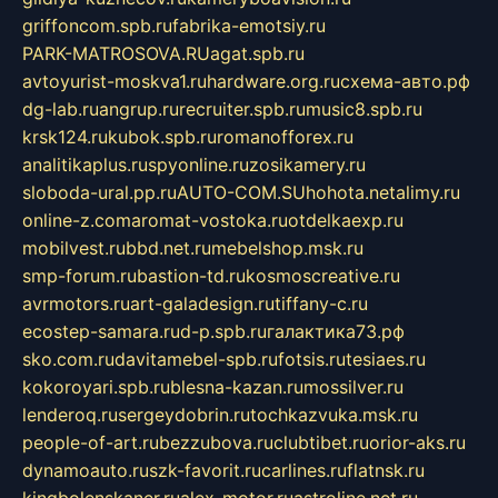
griffoncom.spb.ru
fabrika-emotsiy.ru
PARK-MATROSOVA.RU
agat.spb.ru
avtoyurist-moskva1.ru
hardware.org.ru
схема-авто.рф
dg-lab.ru
angrup.ru
recruiter.spb.ru
music8.spb.ru
krsk124.ru
kubok.spb.ru
romanofforex.ru
analitikaplus.ru
spyonline.ru
zosikamery.ru
sloboda-ural.pp.ru
AUTO-COM.SU
hohota.net
alimy.ru
online-z.com
aromat-vostoka.ru
otdelkaexp.ru
mobilvest.ru
bbd.net.ru
mebelshop.msk.ru
smp-forum.ru
bastion-td.ru
kosmoscreative.ru
avrmotors.ru
art-galadesign.ru
tiffany-c.ru
ecostep-samara.ru
d-p.spb.ru
галактика73.рф
sko.com.ru
davitamebel-spb.ru
fotsis.ru
tesiaes.ru
kokoroyari.spb.ru
blesna-kazan.ru
mossilver.ru
lenderoq.ru
sergeydobrin.ru
tochkazvuka.msk.ru
people-of-art.ru
bezzubova.ru
clubtibet.ru
orior-aks.ru
dynamoauto.ru
szk-favorit.ru
carlines.ru
flatnsk.ru