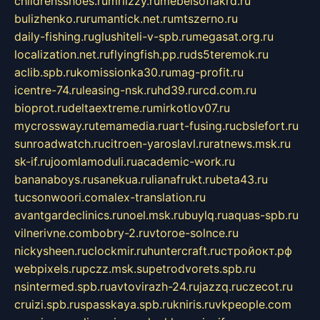
childrensshoes.ru
mrlizzy.ru
mebelsofiakrd.ru
bulizhenko.ru
rumantick.net.ru
mtszerno.ru
daily-fishing.ru
glushiteli-v-spb.ru
megasat.org.ru
localization.net.ru
flyingfish.pp.ru
ds5teremok.ru
aclib.spb.ru
komissionka30.ru
mag-profit.ru
icentre-74.ru
leasing-nsk.ru
hd39.ru
rcd.com.ru
bioprot.ru
deltaextreme.ru
mirkotlov07.ru
mycrossway.ru
temamedia.ru
art-fusing.ru
cbslefort.ru
sunroadwatch.ru
citroen-yaroslavl.ru
ratnews.msk.ru
sk-if.ru
joomlamoduli.ru
academic-work.ru
bananaboys.ru
sanekua.ru
lianafrukt.ru
beta43.ru
tucsonwoori.com
alex-translation.ru
avantgardeclinics.ru
noel.msk.ru
buylq.ru
aquas-spb.ru
vilnerivne.com
bobry-2.ru
vtoroe-solnce.ru
nickysheen.ru
clockmir.ru
huntercraft.ru
стройокт.рф
webpixels.ru
pczz.msk.su
petrodvorets.spb.ru
nsintermed.spb.ru
avtovirazh-24.ru
jazzq.ru
czecot.ru
cruizi.spb.ru
spasskaya.spb.ru
kniris.ru
vkpeople.com