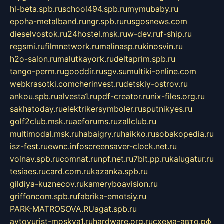
hl-beta.spb.ru
school494.spb.ru
mymubaby.ru
epoha-metalband.ru
ngr.spb.ru
rusgosnews.com
dieselvostok.ru
24hostel.msk.ru
w-dev.ru
f-ship.ru
regsmi.ru
filmnetwork.ru
malinasp.ru
kinosvin.ru
h2o-salon.ru
malutkayork.ru
deltaprim.spb.ru
tango-perm.ru
gooddir.ru
sgv.su
multiki-online.com
webkrasotki.com
cherinvest.ru
detskiy-ostrov.ru
ankou.spb.ru
alvesta1.ru
pdf-creator.ru
nix-files.org.ru
sakhatoday.ru
elektrikersymboler.ru
sputnikyes.ru
golf2club.msk.ru
aeforums.ru
zallclub.ru
multimodal.msk.ru
habaigry.ru
haikko.ru
sobakopedia.ru
isz-fest.ru
ewnc.info
screensaver-clock.net.ru
volnav.spb.ru
comnat.ru
npf.net.ru
7bit.pp.ru
kalugatur.ru
tesiaes.ru
card.com.ru
kazanka.spb.ru
gildiya-kuznecov.ru
kameryboavision.ru
griffoncom.spb.ru
fabrika-emotsiy.ru
PARK-MATROSOVA.RU
agat.spb.ru
avtoyurist-moskva1.ru
hardware.org.ru
схема-авто.рф