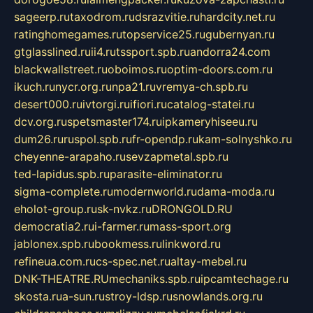
sageerp.ru
taxodrom.ru
dsrazvitie.ru
hardcity.net.ru
ratinghomegames.ru
topservice25.ru
gubernyan.ru
gtglasslined.ru
ii4.ru
tssport.spb.ru
andorra24.com
blackwallstreet.ru
oboimos.ru
optim-doors.com.ru
ikuch.ru
nycr.org.ru
npa21.ru
vremya-ch.spb.ru
desert000.ru
ivtorgi.ru
ifiori.ru
catalog-statei.ru
dcv.org.ru
spetsmaster174.ru
ipkameryhiseeu.ru
dum26.ru
ruspol.spb.ru
fr-opendp.ru
kam-solnyshko.ru
cheyenne-arapaho.ru
sevzapmetal.spb.ru
ted-lapidus.spb.ru
parasite-eliminator.ru
sigma-complete.ru
modernworld.ru
dama-moda.ru
eholot-group.ru
sk-nvkz.ru
DRONGOLD.RU
democratia2.ru
i-farmer.ru
mass-sport.org
jablonex.spb.ru
bookmess.ru
linkword.ru
refineua.com.ru
cs-spec.net.ru
altay-mebel.ru
DNK-THEATRE.RU
mechaniks.spb.ru
ipcamtechage.ru
skosta.ru
a-sun.ru
stroy-ldsp.ru
snowlands.org.ru