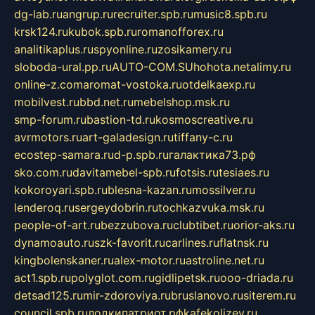
dg-lab.ru
angrup.ru
recruiter.spb.ru
music8.spb.ru
krsk124.ru
kubok.spb.ru
romanofforex.ru
analitikaplus.ru
spyonline.ru
zosikamery.ru
sloboda-ural.pp.ru
AUTO-COM.SU
hohota.net
alimy.ru
online-z.com
aromat-vostoka.ru
otdelkaexp.ru
mobilvest.ru
bbd.net.ru
mebelshop.msk.ru
smp-forum.ru
bastion-td.ru
kosmoscreative.ru
avrmotors.ru
art-galadesign.ru
tiffany-c.ru
ecostep-samara.ru
d-p.spb.ru
галактика73.рф
sko.com.ru
davitamebel-spb.ru
fotsis.ru
tesiaes.ru
kokoroyari.spb.ru
blesna-kazan.ru
mossilver.ru
lenderoq.ru
sergeydobrin.ru
tochkazvuka.msk.ru
people-of-art.ru
bezzubova.ru
clubtibet.ru
orior-aks.ru
dynamoauto.ru
szk-favorit.ru
carlines.ru
flatnsk.ru
kingbolenskaner.ru
alex-motor.ru
astroline.net.ru
act1.spb.ru
polyglot.com.ru
gidlipetsk.ru
ooo-driada.ru
detsad125.ru
mir-zdoroviya.ru
bruslanovo.ru
siterem.ru
council.spb.ru
лодкипатриот.рф
kafekolizey.ru