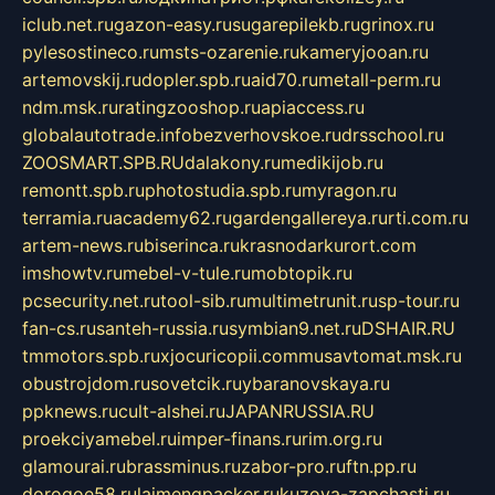
iclub.net.ru
gazon-easy.ru
sugarepilekb.ru
grinox.ru
pylesostineco.ru
msts-ozarenie.ru
kameryjooan.ru
artemovskij.ru
dopler.spb.ru
aid70.ru
metall-perm.ru
ndm.msk.ru
ratingzooshop.ru
apiaccess.ru
globalautotrade.info
bezverhovskoe.ru
drsschool.ru
ZOOSMART.SPB.RU
dalakony.ru
medikijob.ru
remontt.spb.ru
photostudia.spb.ru
myragon.ru
terramia.ru
academy62.ru
gardengallereya.ru
rti.com.ru
artem-news.ru
biserinca.ru
krasnodarkurort.com
imshowtv.ru
mebel-v-tule.ru
mobtopik.ru
pcsecurity.net.ru
tool-sib.ru
multimetrunit.ru
sp-tour.ru
fan-cs.ru
santeh-russia.ru
symbian9.net.ru
DSHAIR.RU
tmmotors.spb.ru
xjocuricopii.com
musavtomat.msk.ru
obustrojdom.ru
sovetcik.ru
ybaranovskaya.ru
ppknews.ru
cult-alshei.ru
JAPANRUSSIA.RU
proekciyamebel.ru
imper-finans.ru
rim.org.ru
glamourai.ru
brassminus.ru
zabor-pro.ru
ftn.pp.ru
dorogoe58.ru
laimengpacker.ru
kuzova-zapchasti.ru