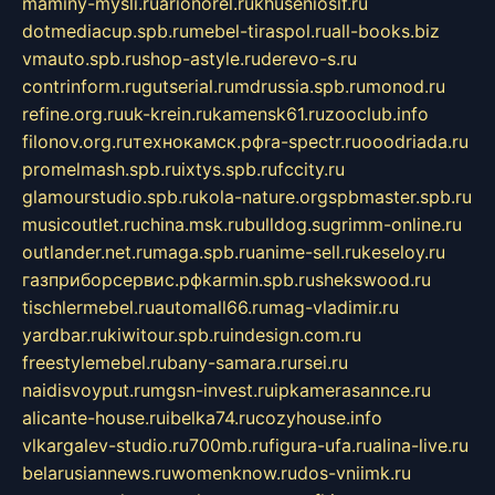
maminy-mysli.ru
arionorel.ru
khuseniosif.ru
dotmediacup.spb.ru
mebel-tiraspol.ru
all-books.biz
vmauto.spb.ru
shop-astyle.ru
derevo-s.ru
contrinform.ru
gutserial.ru
mdrussia.spb.ru
monod.ru
refine.org.ru
uk-krein.ru
kamensk61.ru
zooclub.info
filonov.org.ru
технокамск.рф
ra-spectr.ru
ooodriada.ru
promelmash.spb.ru
ixtys.spb.ru
fccity.ru
glamourstudio.spb.ru
kola-nature.org
spbmaster.spb.ru
musicoutlet.ru
china.msk.ru
bulldog.su
grimm-online.ru
outlander.net.ru
maga.spb.ru
anime-sell.ru
keseloy.ru
газприборсервис.рф
karmin.spb.ru
shekswood.ru
tischlermebel.ru
automall66.ru
mag-vladimir.ru
yardbar.ru
kiwitour.spb.ru
indesign.com.ru
freestylemebel.ru
bany-samara.ru
rsei.ru
naidisvoyput.ru
mgsn-invest.ru
ipkamerasannce.ru
alicante-house.ru
ibelka74.ru
cozyhouse.info
vlkargalev-studio.ru
700mb.ru
figura-ufa.ru
alina-live.ru
belarusiannews.ru
womenknow.ru
dos-vniimk.ru