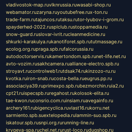
vladivostok-map.ru
vlknrussia.ru
wasabi-shop.ru
webamator.ru
zaryna.ru
youtubefree.ru
x-ton.ru
trade-farm.ru
tajuncos.ru
taksu.ru
tor-lyubov-i-grom.ru
spayderhed-2022.ru
splclub.ru
stoppamedia.ru
snow-guard.ru
slovar-ivrit.ru
cleanmedicine.ru
shkurki-karakulya.ru
kanotiforet.spb.ru
tutmassage.ru
ecolog.org.ru
praga.spb.ru
falcorussia.ru
autodoctorservis.ru
kamertondom.spb.ru
net-life.net.ru
avto-vozim.ru
sakhcamera.ru
alliance-electro.spb.ru
stroyavt.ru
controlweb1.ru
tdsak74.ru
kinzozo-ru.ru
kvotka.ru
iron-snab.ru
costa-bella.ru
eugrus.pp.ru
associaciya39.ru
primexpo.spb.ru
bezmorchin.ru
ia2.ru
cpt21.ru
ispecspb.ru
regahost.ru
kolosok-elita.ru
tae-kwon.ru
consrio.com.ru
insiam.ru
avegainfo.ru
archery161.ru
bigencyclica.ru
vlast16.ru
korru.net
sarmiento.spb.su
extelopedia.ru
lammin-suo.spb.ru
iskatour.spb.ru
snpi.org.ru
running-line.ru
krygeva-spa.ru
chel.net.ru
rust-loco.ru
dugshop.ru