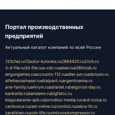
Портал производственных
предприятий
Актуальный каталог компаний по всей России
133chel.ru
13autor-kolonka.ru
2864420.ru
2rich.ru
3-d-file.ru
3d-file.ru
a-cdc.ru
aalse.ru
a380club.ru
airgungames.ru
accounts-112.ru
adler-jun.ru
adonyev.ru
alfeihavsalnassr.ru
altaipant.ru
argentinamia.ru
aria-family.ru
arkrym.ru
ashanet.ru
belgorod-day.ru
bankaribi.ru
bandamn.ru
bigfatcc.ru
blagodarenie-spb.ru
borodino-media.ru
card-voice.ru
cardvoice.ru
zed-online.ru
zvonitut.ru
zebra-tlt.ru
zarafshan.ru
york-life.ru
vintovoykompressor.ru