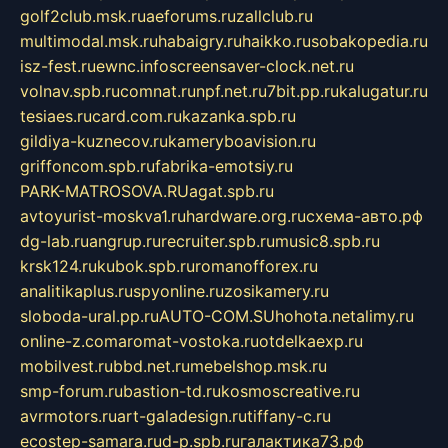
golf2club.msk.ru
aeforums.ru
zallclub.ru
multimodal.msk.ru
habaigry.ru
haikko.ru
sobakopedia.ru
isz-fest.ru
ewnc.info
screensaver-clock.net.ru
volnav.spb.ru
comnat.ru
npf.net.ru
7bit.pp.ru
kalugatur.ru
tesiaes.ru
card.com.ru
kazanka.spb.ru
gildiya-kuznecov.ru
kameryboavision.ru
griffoncom.spb.ru
fabrika-emotsiy.ru
PARK-MATROSOVA.RU
agat.spb.ru
avtoyurist-moskva1.ru
hardware.org.ru
схема-авто.рф
dg-lab.ru
angrup.ru
recruiter.spb.ru
music8.spb.ru
krsk124.ru
kubok.spb.ru
romanofforex.ru
analitikaplus.ru
spyonline.ru
zosikamery.ru
sloboda-ural.pp.ru
AUTO-COM.SU
hohota.net
alimy.ru
online-z.com
aromat-vostoka.ru
otdelkaexp.ru
mobilvest.ru
bbd.net.ru
mebelshop.msk.ru
smp-forum.ru
bastion-td.ru
kosmoscreative.ru
avrmotors.ru
art-galadesign.ru
tiffany-c.ru
ecostep-samara.ru
d-p.spb.ru
галактика73.рф