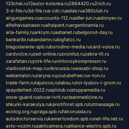
133chel.ru
13autor-kolonka.ru
2864420.ru
2rich.ru
3-d-file.ru
3d-file.ru
a-cdc.ru
aalse.ru
a380club.ru
airgungames.ru
accounts-112.ru
adler-jun.ru
adonyev.ru
alfeihavsalnassr.ru
altaipant.ru
argentinamia.ru
aria-family.ru
arkrym.ru
ashanet.ru
belgorod-day.ru
bankaribi.ru
bandamn.ru
bigfatcc.ru
blagodarenie-spb.ru
borodino-media.ru
card-voice.ru
cardvoice.ru
zed-online.ru
zvonitut.ru
zebra-tlt.ru
zarafshan.ru
york-life.ru
vintovoykompressor.ru
vladivostok-map.ru
vlknrussia.ru
wasabi-shop.ru
webamator.ru
zaryna.ru
youtubefree.ru
x-ton.ru
trade-farm.ru
tajuncos.ru
taksu.ru
tor-lyubov-i-grom.ru
spayderhed-2022.ru
splclub.ru
stoppamedia.ru
snow-guard.ru
slovar-ivrit.ru
cleanmedicine.ru
shkurki-karakulya.ru
kanotiforet.spb.ru
tutmassage.ru
ecolog.org.ru
praga.spb.ru
falcorussia.ru
autodoctorservis.ru
kamertondom.spb.ru
net-life.net.ru
avto-vozim.ru
sakhcamera.ru
alliance-electro.spb.ru