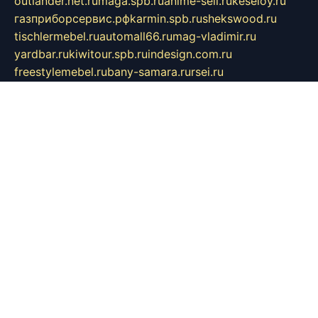
outlander.net.ru
maga.spb.ru
anime-sell.ru
keseloy.ru
газприборсервис.рф
karmin.spb.ru
shekswood.ru
tischlermebel.ru
automall66.ru
mag-vladimir.ru
yardbar.ru
kiwitour.spb.ru
indesign.com.ru
freestylemebel.ru
bany-samara.ru
rsei.ru
naidisvoyput.ru
mgsn-invest.ru
ipkamerasannce.ru
alicante-house.ru
ibelka74.ru
cozyhouse.info
vlkargalev-studio.ru
700mb.ru
figura-ufa.ru
alina-live.ru
belarusiannews.ru
womenknow.ru
dos-vniimk.ru
sega.net.ru
dv.net.ru
phenomenonsofhistory.com
telesputnik.net.ru
wall.pp.ru
pylesosroidmi.ru
gtc-clan.ru
cligs.ru
bibikazap.ru
popova.org.ru
netwhistler.spb.ru
bellvil.ru
bonzon.ru
iss-vladik.ru
defiparis.net.ru
las-gryzas.ru
amku.ru
electednews.spb.ru
feather.org.ru
spar72.ru
tankiigri.ru
dominus.com.ru
ibtree.ru
sanykool.pp.ru
unixlib.org.ru
menatep.spb.ru
gartenterrassen.ru
printeka.ru
skvozilka.com.ru
parkovka-pub.ru
lovemobi.ru
art-ru.ru