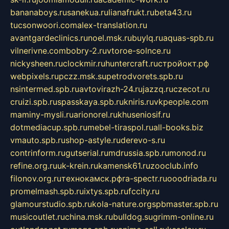
bananaboys.ru
sanekua.ru
lianafrukt.ru
beta43.ru
tucsonwoori.com
alex-translation.ru
avantgardeclinics.ru
noel.msk.ru
buylq.ru
aquas-spb.ru
vilnerivne.com
bobry-2.ru
vtoroe-solnce.ru
nickysheen.ru
clockmir.ru
huntercraft.ru
стройокт.рф
webpixels.ru
pczz.msk.su
petrodvorets.spb.ru
nsintermed.spb.ru
avtovirazh-24.ru
jazzq.ru
czecot.ru
cruizi.spb.ru
spasskaya.spb.ru
kniris.ru
vkpeople.com
maminy-mysli.ru
arionorel.ru
khuseniosif.ru
dotmediacup.spb.ru
mebel-tiraspol.ru
all-books.biz
vmauto.spb.ru
shop-astyle.ru
derevo-s.ru
contrinform.ru
gutserial.ru
mdrussia.spb.ru
monod.ru
refine.org.ru
uk-krein.ru
kamensk61.ru
zooclub.info
filonov.org.ru
технокамск.рф
ra-spectr.ru
ooodriada.ru
promelmash.spb.ru
ixtys.spb.ru
fccity.ru
glamourstudio.spb.ru
kola-nature.org
spbmaster.spb.ru
musicoutlet.ru
china.msk.ru
bulldog.su
grimm-online.ru