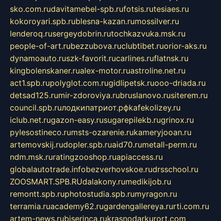
sko.com.ru
davitamebel-spb.ru
fotsis.ru
tesiaes.ru
kokoroyari.spb.ru
blesna-kazan.ru
mossilver.ru
lenderoq.ru
sergeydobrin.ru
tochkazvuka.msk.ru
people-of-art.ru
bezzubova.ru
clubtibet.ru
orior-aks.ru
dynamoauto.ru
szk-favorit.ru
carlines.ru
flatnsk.ru
kingbolenskaner.ru
alex-motor.ru
astroline.net.ru
act1.spb.ru
polyglot.com.ru
gidlipetsk.ru
ooo-driada.ru
detsad125.ru
mir-zdoroviya.ru
bruslanovo.ru
siterem.ru
council.spb.ru
лодкипатриот.рф
kafekolizey.ru
iclub.net.ru
gazon-easy.ru
sugarepilekb.ru
grinox.ru
pylesostineco.ru
msts-ozarenie.ru
kameryjooan.ru
artemovskij.ru
dopler.spb.ru
aid70.ru
metall-perm.ru
ndm.msk.ru
ratingzooshop.ru
apiaccess.ru
globalautotrade.info
bezverhovskoe.ru
drsschool.ru
ZOOSMART.SPB.RU
dalakony.ru
medikijob.ru
remontt.spb.ru
photostudia.spb.ru
myragon.ru
terramia.ru
academy62.ru
gardengallereya.ru
rti.com.ru
artem-news.ru
biserinca.ru
krasnodarkurort.com