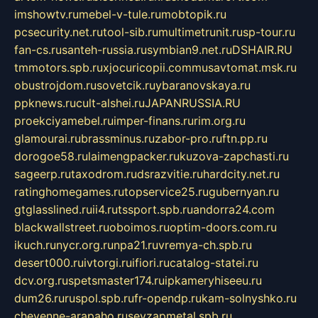
imshowtv.ru
mebel-v-tule.ru
mobtopik.ru
pcsecurity.net.ru
tool-sib.ru
multimetrunit.ru
sp-tour.ru
fan-cs.ru
santeh-russia.ru
symbian9.net.ru
DSHAIR.RU
tmmotors.spb.ru
xjocuricopii.com
musavtomat.msk.ru
obustrojdom.ru
sovetcik.ru
ybaranovskaya.ru
ppknews.ru
cult-alshei.ru
JAPANRUSSIA.RU
proekciyamebel.ru
imper-finans.ru
rim.org.ru
glamourai.ru
brassminus.ru
zabor-pro.ru
ftn.pp.ru
dorogoe58.ru
laimengpacker.ru
kuzova-zapchasti.ru
sageerp.ru
taxodrom.ru
dsrazvitie.ru
hardcity.net.ru
ratinghomegames.ru
topservice25.ru
gubernyan.ru
gtglasslined.ru
ii4.ru
tssport.spb.ru
andorra24.com
blackwallstreet.ru
oboimos.ru
optim-doors.com.ru
ikuch.ru
nycr.org.ru
npa21.ru
vremya-ch.spb.ru
desert000.ru
ivtorgi.ru
ifiori.ru
catalog-statei.ru
dcv.org.ru
spetsmaster174.ru
ipkameryhiseeu.ru
dum26.ru
ruspol.spb.ru
fr-opendp.ru
kam-solnyshko.ru
cheyenne-arapaho.ru
sevzapmetal.spb.ru