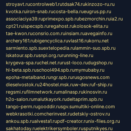
stroyavt.ru
controlweb1.ru
tdsak74.ru
kinzozo-ru.ru
kvotka.ru
iron-snab.ru
costa-bella.ru
eugrus.pp.ru
associaciya39.ru
primexpo.spb.ru
bezmorchin.ru
ia2.ru
cpt21.ru
ispecspb.ru
regahost.ru
kolosok-elita.ru
tae-kwon.ru
consrio.com.ru
insiam.ru
avegainfo.ru
archery161.ru
bigencyclica.ru
vlast16.ru
korru.net
sarmiento.spb.su
extelopedia.ru
lammin-suo.spb.ru
iskatour.spb.ru
snpi.org.ru
running-line.ru
krygeva-spa.ru
chel.net.ru
rust-loco.ru
dugshop.ru
hl-beta.spb.ru
school494.spb.ru
mymubaby.ru
epoha-metalband.ru
ngr.spb.ru
rusgosnews.com
dieselvostok.ru
24hostel.msk.ru
w-dev.ru
f-ship.ru
regsmi.ru
filmnetwork.ru
malinasp.ru
kinosvin.ru
h2o-salon.ru
malutkayork.ru
deltaprim.spb.ru
tango-perm.ru
gooddir.ru
sgv.su
multiki-online.com
webkrasotki.com
cherinvest.ru
detskiy-ostrov.ru
ankou.spb.ru
alvesta1.ru
pdf-creator.ru
nix-files.org.ru
sakhatoday.ru
elektrikersymboler.ru
sputnikyes.ru