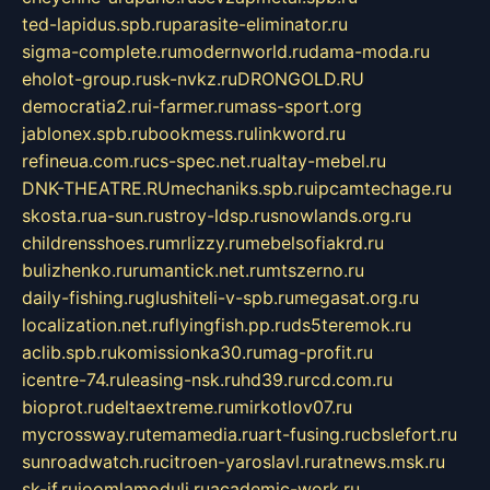
ted-lapidus.spb.ru
parasite-eliminator.ru
sigma-complete.ru
modernworld.ru
dama-moda.ru
eholot-group.ru
sk-nvkz.ru
DRONGOLD.RU
democratia2.ru
i-farmer.ru
mass-sport.org
jablonex.spb.ru
bookmess.ru
linkword.ru
refineua.com.ru
cs-spec.net.ru
altay-mebel.ru
DNK-THEATRE.RU
mechaniks.spb.ru
ipcamtechage.ru
skosta.ru
a-sun.ru
stroy-ldsp.ru
snowlands.org.ru
childrensshoes.ru
mrlizzy.ru
mebelsofiakrd.ru
bulizhenko.ru
rumantick.net.ru
mtszerno.ru
daily-fishing.ru
glushiteli-v-spb.ru
megasat.org.ru
localization.net.ru
flyingfish.pp.ru
ds5teremok.ru
aclib.spb.ru
komissionka30.ru
mag-profit.ru
icentre-74.ru
leasing-nsk.ru
hd39.ru
rcd.com.ru
bioprot.ru
deltaextreme.ru
mirkotlov07.ru
mycrossway.ru
temamedia.ru
art-fusing.ru
cbslefort.ru
sunroadwatch.ru
citroen-yaroslavl.ru
ratnews.msk.ru
sk-if.ru
joomlamoduli.ru
academic-work.ru