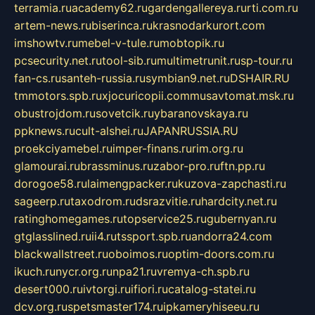
terramia.ru
academy62.ru
gardengallereya.ru
rti.com.ru
artem-news.ru
biserinca.ru
krasnodarkurort.com
imshowtv.ru
mebel-v-tule.ru
mobtopik.ru
pcsecurity.net.ru
tool-sib.ru
multimetrunit.ru
sp-tour.ru
fan-cs.ru
santeh-russia.ru
symbian9.net.ru
DSHAIR.RU
tmmotors.spb.ru
xjocuricopii.com
musavtomat.msk.ru
obustrojdom.ru
sovetcik.ru
ybaranovskaya.ru
ppknews.ru
cult-alshei.ru
JAPANRUSSIA.RU
proekciyamebel.ru
imper-finans.ru
rim.org.ru
glamourai.ru
brassminus.ru
zabor-pro.ru
ftn.pp.ru
dorogoe58.ru
laimengpacker.ru
kuzova-zapchasti.ru
sageerp.ru
taxodrom.ru
dsrazvitie.ru
hardcity.net.ru
ratinghomegames.ru
topservice25.ru
gubernyan.ru
gtglasslined.ru
ii4.ru
tssport.spb.ru
andorra24.com
blackwallstreet.ru
oboimos.ru
optim-doors.com.ru
ikuch.ru
nycr.org.ru
npa21.ru
vremya-ch.spb.ru
desert000.ru
ivtorgi.ru
ifiori.ru
catalog-statei.ru
dcv.org.ru
spetsmaster174.ru
ipkameryhiseeu.ru