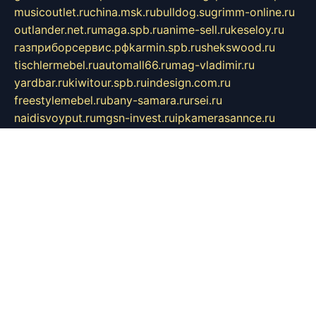
musicoutlet.ru
china.msk.ru
bulldog.su
grimm-online.ru
outlander.net.ru
maga.spb.ru
anime-sell.ru
keseloy.ru
газприборсервис.рф
karmin.spb.ru
shekswood.ru
tischlermebel.ru
automall66.ru
mag-vladimir.ru
yardbar.ru
kiwitour.spb.ru
indesign.com.ru
freestylemebel.ru
bany-samara.ru
rsei.ru
naidisvoyput.ru
mgsn-invest.ru
ipkamerasannce.ru
alicante-house.ru
ibelka74.ru
cozyhouse.info
vlkargalev-studio.ru
700mb.ru
figura-ufa.ru
alina-live.ru
belarusiannews.ru
womenknow.ru
dos-vniimk.ru
sega.net.ru
dv.net.ru
phenomenonsofhistory.com
telesputnik.net.ru
wall.pp.ru
pylesosroidmi.ru
gtc-clan.ru
cligs.ru
bibikazap.ru
popova.org.ru
netwhistler.spb.ru
bellvil.ru
bonzon.ru
iss-vladik.ru
defiparis.net.ru
las-gryzas.ru
amku.ru
electednews.spb.ru
feather.org.ru
spar72.ru
tankiigri.ru
dominus.com.ru
ibtree.ru
sanykool.pp.ru
unixlib.org.ru
menatep.spb.ru
gartenterrassen.ru
printeka.ru