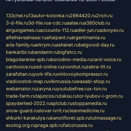
133chel.ru
13autor-kolonka.ru
2864420.ru
2rich.ru
3-d-file.ru
3d-file.ru
a-cdc.ru
aalse.ru
a380club.ru
airgungames.ru
accounts-112.ru
adler-jun.ru
adonyev.ru
alfeihavsalnassr.ru
altaipant.ru
argentinamia.ru
aria-family.ru
arkrym.ru
ashanet.ru
belgorod-day.ru
bankaribi.ru
bandamn.ru
bigfatcc.ru
blagodarenie-spb.ru
borodino-media.ru
card-voice.ru
cardvoice.ru
zed-online.ru
zvonitut.ru
zebra-tlt.ru
zarafshan.ru
york-life.ru
vintovoykompressor.ru
vladivostok-map.ru
vlknrussia.ru
wasabi-shop.ru
webamator.ru
zaryna.ru
youtubefree.ru
x-ton.ru
trade-farm.ru
tajuncos.ru
taksu.ru
tor-lyubov-i-grom.ru
spayderhed-2022.ru
splclub.ru
stoppamedia.ru
snow-guard.ru
slovar-ivrit.ru
cleanmedicine.ru
shkurki-karakulya.ru
kanotiforet.spb.ru
tutmassage.ru
ecolog.org.ru
praga.spb.ru
falcorussia.ru