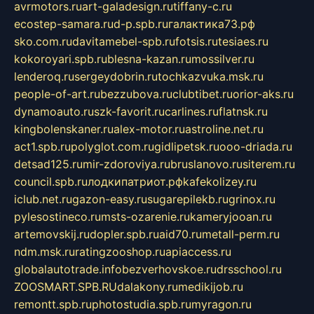
avrmotors.ru
art-galadesign.ru
tiffany-c.ru
ecostep-samara.ru
d-p.spb.ru
галактика73.рф
sko.com.ru
davitamebel-spb.ru
fotsis.ru
tesiaes.ru
kokoroyari.spb.ru
blesna-kazan.ru
mossilver.ru
lenderoq.ru
sergeydobrin.ru
tochkazvuka.msk.ru
people-of-art.ru
bezzubova.ru
clubtibet.ru
orior-aks.ru
dynamoauto.ru
szk-favorit.ru
carlines.ru
flatnsk.ru
kingbolenskaner.ru
alex-motor.ru
astroline.net.ru
act1.spb.ru
polyglot.com.ru
gidlipetsk.ru
ooo-driada.ru
detsad125.ru
mir-zdoroviya.ru
bruslanovo.ru
siterem.ru
council.spb.ru
лодкипатриот.рф
kafekolizey.ru
iclub.net.ru
gazon-easy.ru
sugarepilekb.ru
grinox.ru
pylesostineco.ru
msts-ozarenie.ru
kameryjooan.ru
artemovskij.ru
dopler.spb.ru
aid70.ru
metall-perm.ru
ndm.msk.ru
ratingzooshop.ru
apiaccess.ru
globalautotrade.info
bezverhovskoe.ru
drsschool.ru
ZOOSMART.SPB.RU
dalakony.ru
medikijob.ru
remontt.spb.ru
photostudia.spb.ru
myragon.ru