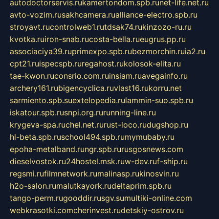
autodoctorservis.ru
kamertondom.spb.ru
net-life.net.ru
avto-vozim.ru
sakhcamera.ru
alliance-electro.spb.ru
stroyavt.ru
controlweb1.ru
tdsak74.ru
kinzozo-ru.ru
kvotka.ru
iron-snab.ru
costa-bella.ru
eugrus.pp.ru
associaciya39.ru
primexpo.spb.ru
bezmorchin.ru
ia2.ru
cpt21.ru
ispecspb.ru
regahost.ru
kolosok-elita.ru
tae-kwon.ru
consrio.com.ru
insiam.ru
avegainfo.ru
archery161.ru
bigencyclica.ru
vlast16.ru
korru.net
sarmiento.spb.su
extelopedia.ru
lammin-suo.spb.ru
iskatour.spb.ru
snpi.org.ru
running-line.ru
krygeva-spa.ru
chel.net.ru
rust-loco.ru
dugshop.ru
hl-beta.spb.ru
school494.spb.ru
mymubaby.ru
epoha-metalband.ru
ngr.spb.ru
rusgosnews.com
dieselvostok.ru
24hostel.msk.ru
w-dev.ru
f-ship.ru
regsmi.ru
filmnetwork.ru
malinasp.ru
kinosvin.ru
h2o-salon.ru
malutkayork.ru
deltaprim.spb.ru
tango-perm.ru
gooddir.ru
sgv.su
multiki-online.com
webkrasotki.com
cherinvest.ru
detskiy-ostrov.ru