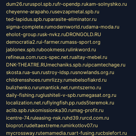
dum26.ru
ruspol.spb.ru
fr-opendp.ru
kam-solnyshko.ru
cheyenne-arapaho.ru
sevzapmetal.spb.ru
ted-lapidus.spb.ru
parasite-eliminator.ru
sigma-complete.ru
modernworld.ru
dama-moda.ru
eholot-group.ru
sk-nvkz.ru
DRONGOLD.RU
democratia2.ru
i-farmer.ru
mass-sport.org
jablonex.spb.ru
bookmess.ru
linkword.ru
refineua.com.ru
cs-spec.net.ru
altay-mebel.ru
DNK-THEATRE.RU
mechaniks.spb.ru
ipcamtechage.ru
skosta.ru
a-sun.ru
stroy-ldsp.ru
snowlands.org.ru
childrensshoes.ru
mrlizzy.ru
mebelsofiakrd.ru
bulizhenko.ru
rumantick.net.ru
mtszerno.ru
daily-fishing.ru
glushiteli-v-spb.ru
megasat.org.ru
localization.net.ru
flyingfish.pp.ru
ds5teremok.ru
aclib.spb.ru
komissionka30.ru
mag-profit.ru
icentre-74.ru
leasing-nsk.ru
hd39.ru
rcd.com.ru
bioprot.ru
deltaextreme.ru
mirkotlov07.ru
mycrossway.ru
temamedia.ru
art-fusing.ru
cbslefort.ru