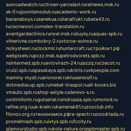
sunroadwatch.ru
citroen-yaroslavl.ru
ratnews.msk.ru
sk-if.ru
joomlamoduli.ru
academic-work.ru
bananaboys.ru
sanekua.ru
lianafrukt.ru
beta43.ru
tucsonwoori.com
alex-translation.ru
avantgardeclinics.ru
noel.msk.ru
buylq.ru
aquas-spb.ru
vilnerivne.com
bobry-2.ru
vtoroe-solnce.ru
nickysheen.ru
clockmir.ru
huntercraft.ru
стройокт.рф
webpixels.ru
pczz.msk.su
petrodvorets.spb.ru
nsintermed.spb.ru
avtovirazh-24.ru
jazzq.ru
czecot.ru
cruizi.spb.ru
spasskaya.spb.ru
kniris.ru
vkpeople.com
maminy-mysli.ru
arionorel.ru
khuseniosif.ru
dotmediacup.spb.ru
mebel-tiraspol.ru
all-books.biz
vmauto.spb.ru
shop-astyle.ru
derevo-s.ru
contrinform.ru
gutserial.ru
mdrussia.spb.ru
monod.ru
refine.org.ru
uk-krein.ru
kamensk61.ru
zooclub.info
filonov.org.ru
технокамск.рф
ra-spectr.ru
ooodriada.ru
promelmash.spb.ru
ixtys.spb.ru
fccity.ru
glamourstudio.spb.ru
kola-nature.org
spbmaster.spb.ru