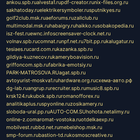
ankou.spb.ru
alvesta1.ru
pdf-creator.ru
nix-files.org.ru
sakhatoday.ru
elektrikersymboler.ru
sputnikyes.ru
golf2club.msk.ru
aeforums.ru
zallclub.ru
multimodal.msk.ru
habaigry.ru
haikko.ru
sobakopedia.ru
isz-fest.ru
ewnc.info
screensaver-clock.net.ru
volnav.spb.ru
comnat.ru
npf.net.ru
7bit.pp.ru
kalugatur.ru
tesiaes.ru
card.com.ru
kazanka.spb.ru
gildiya-kuznecov.ru
kameryboavision.ru
griffoncom.spb.ru
fabrika-emotsiy.ru
PARK-MATROSOVA.RU
agat.spb.ru
avtoyurist-moskva1.ru
hardware.org.ru
схема-авто.рф
dg-lab.ru
angrup.ru
recruiter.spb.ru
music8.spb.ru
krsk124.ru
kubok.spb.ru
romanofforex.ru
analitikaplus.ru
spyonline.ru
zosikamery.ru
sloboda-ural.pp.ru
AUTO-COM.SU
hohota.net
alimy.ru
online-z.com
aromat-vostoka.ru
otdelkaexp.ru
mobilvest.ru
bbd.net.ru
mebelshop.msk.ru
smp-forum.ru
bastion-td.ru
kosmoscreative.ru