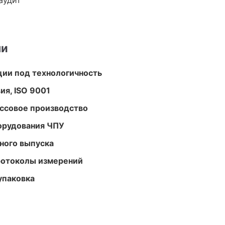
аудит
ми
ции под технологичность
ия, ISO 9001
ассовое производство
орудования ЧПУ
ного выпуска
ротоколы измерений
упаковка