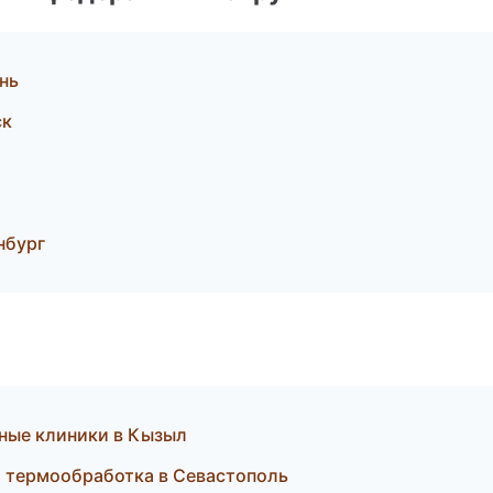
нь
ск
нбург
ные клиники в Кызыл
и термообработка в Севастополь