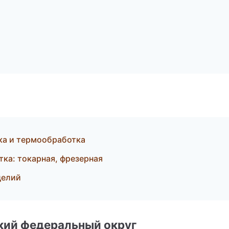
ка и термообработка
ка: токарная, фрезерная
делий
ский федеральный округ