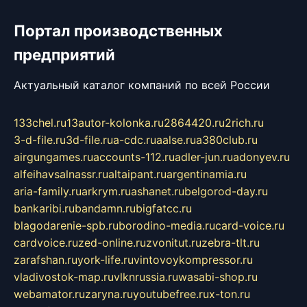
Портал производственных
предприятий
Актуальный каталог компаний по всей России
133chel.ru
13autor-kolonka.ru
2864420.ru
2rich.ru
3-d-file.ru
3d-file.ru
a-cdc.ru
aalse.ru
a380club.ru
airgungames.ru
accounts-112.ru
adler-jun.ru
adonyev.ru
alfeihavsalnassr.ru
altaipant.ru
argentinamia.ru
aria-family.ru
arkrym.ru
ashanet.ru
belgorod-day.ru
bankaribi.ru
bandamn.ru
bigfatcc.ru
blagodarenie-spb.ru
borodino-media.ru
card-voice.ru
cardvoice.ru
zed-online.ru
zvonitut.ru
zebra-tlt.ru
zarafshan.ru
york-life.ru
vintovoykompressor.ru
vladivostok-map.ru
vlknrussia.ru
wasabi-shop.ru
webamator.ru
zaryna.ru
youtubefree.ru
x-ton.ru