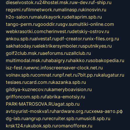
dieselvostok.ru
24hostel.msk.ru
w-dev.ru
f-ship.ru
regsmi.ru
filmnetwork.ru
malinasp.ru
kinosvin.ru
h2o-salon.ru
malutkayork.ru
deltaprim.spb.ru
tango-perm.ru
gooddir.ru
sgv.su
multiki-online.com
webkrasotki.com
cherinvest.ru
detskiy-ostrov.ru
ankou.spb.ru
alvesta1.ru
pdf-creator.ru
nix-files.org.ru
sakhatoday.ru
elektrikersymboler.ru
sputnikyes.ru
golf2club.msk.ru
aeforums.ru
zallclub.ru
multimodal.msk.ru
habaigry.ru
haikko.ru
sobakopedia.ru
isz-fest.ru
ewnc.info
screensaver-clock.net.ru
volnav.spb.ru
comnat.ru
npf.net.ru
7bit.pp.ru
kalugatur.ru
tesiaes.ru
card.com.ru
kazanka.spb.ru
gildiya-kuznecov.ru
kameryboavision.ru
griffoncom.spb.ru
fabrika-emotsiy.ru
PARK-MATROSOVA.RU
agat.spb.ru
avtoyurist-moskva1.ru
hardware.org.ru
схема-авто.рф
dg-lab.ru
angrup.ru
recruiter.spb.ru
music8.spb.ru
krsk124.ru
kubok.spb.ru
romanofforex.ru