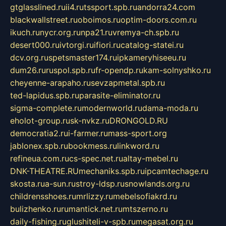
gtglasslined.ru
ii4.ru
tssport.spb.ru
andorra24.com
blackwallstreet.ru
oboimos.ru
optim-doors.com.ru
ikuch.ru
nycr.org.ru
npa21.ru
vremya-ch.spb.ru
desert000.ru
ivtorgi.ru
ifiori.ru
catalog-statei.ru
dcv.org.ru
spetsmaster174.ru
ipkameryhiseeu.ru
dum26.ru
ruspol.spb.ru
fr-opendp.ru
kam-solnyshko.ru
cheyenne-arapaho.ru
sevzapmetal.spb.ru
ted-lapidus.spb.ru
parasite-eliminator.ru
sigma-complete.ru
modernworld.ru
dama-moda.ru
eholot-group.ru
sk-nvkz.ru
DRONGOLD.RU
democratia2.ru
i-farmer.ru
mass-sport.org
jablonex.spb.ru
bookmess.ru
linkword.ru
refineua.com.ru
cs-spec.net.ru
altay-mebel.ru
DNK-THEATRE.RU
mechaniks.spb.ru
ipcamtechage.ru
skosta.ru
a-sun.ru
stroy-ldsp.ru
snowlands.org.ru
childrensshoes.ru
mrlizzy.ru
mebelsofiakrd.ru
bulizhenko.ru
rumantick.net.ru
mtszerno.ru
daily-fishing.ru
glushiteli-v-spb.ru
megasat.org.ru