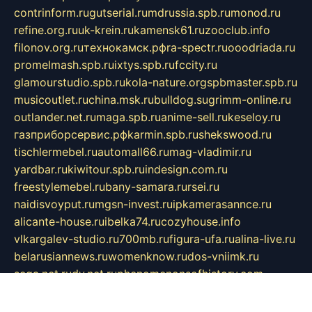
contrinform.ru
gutserial.ru
mdrussia.spb.ru
monod.ru
refine.org.ru
uk-krein.ru
kamensk61.ru
zooclub.info
filonov.org.ru
технокамск.рф
ra-spectr.ru
ooodriada.ru
promelmash.spb.ru
ixtys.spb.ru
fccity.ru
glamourstudio.spb.ru
kola-nature.org
spbmaster.spb.ru
musicoutlet.ru
china.msk.ru
bulldog.su
grimm-online.ru
outlander.net.ru
maga.spb.ru
anime-sell.ru
keseloy.ru
газприборсервис.рф
karmin.spb.ru
shekswood.ru
tischlermebel.ru
automall66.ru
mag-vladimir.ru
yardbar.ru
kiwitour.spb.ru
indesign.com.ru
freestylemebel.ru
bany-samara.ru
rsei.ru
naidisvoyput.ru
mgsn-invest.ru
ipkamerasannce.ru
alicante-house.ru
ibelka74.ru
cozyhouse.info
vlkargalev-studio.ru
700mb.ru
figura-ufa.ru
alina-live.ru
belarusiannews.ru
womenknow.ru
dos-vniimk.ru
sega.net.ru
dv.net.ru
phenomenonsofhistory.com
telesputnik.net.ru
wall.pp.ru
pylesosroidmi.ru
gtc-clan.ru
cligs.ru
bibikazap.ru
popova.org.ru