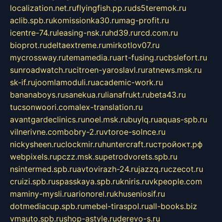
localization.net.ru
flyingfish.pp.ru
ds5teremok.ru
aclib.spb.ru
komissionka30.ru
mag-profit.ru
icentre-74.ru
leasing-nsk.ru
hd39.ru
rcd.com.ru
bioprot.ru
deltaextreme.ru
mirkotlov07.ru
mycrossway.ru
temamedia.ru
art-fusing.ru
cbslefort.ru
sunroadwatch.ru
citroen-yaroslavl.ru
ratnews.msk.ru
sk-if.ru
joomlamoduli.ru
academic-work.ru
bananaboys.ru
sanekua.ru
lianafrukt.ru
beta43.ru
tucsonwoori.com
alex-translation.ru
avantgardeclinics.ru
noel.msk.ru
buylq.ru
aquas-spb.ru
vilnerivne.com
bobry-2.ru
vtoroe-solnce.ru
nickysheen.ru
clockmir.ru
huntercraft.ru
стройокт.рф
webpixels.ru
pczz.msk.su
petrodvorets.spb.ru
nsintermed.spb.ru
avtovirazh-24.ru
jazzq.ru
czecot.ru
cruizi.spb.ru
spasskaya.spb.ru
kniris.ru
vkpeople.com
maminy-mysli.ru
arionorel.ru
khuseniosif.ru
dotmediacup.spb.ru
mebel-tiraspol.ru
all-books.biz
vmauto.spb.ru
shop-astyle.ru
derevo-s.ru