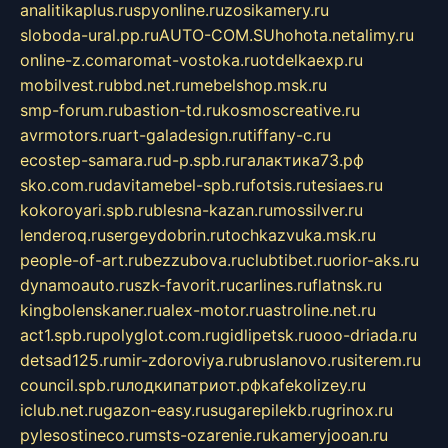
analitikaplus.ru
spyonline.ru
zosikamery.ru
sloboda-ural.pp.ru
AUTO-COM.SU
hohota.net
alimy.ru
online-z.com
aromat-vostoka.ru
otdelkaexp.ru
mobilvest.ru
bbd.net.ru
mebelshop.msk.ru
smp-forum.ru
bastion-td.ru
kosmoscreative.ru
avrmotors.ru
art-galadesign.ru
tiffany-c.ru
ecostep-samara.ru
d-p.spb.ru
галактика73.рф
sko.com.ru
davitamebel-spb.ru
fotsis.ru
tesiaes.ru
kokoroyari.spb.ru
blesna-kazan.ru
mossilver.ru
lenderoq.ru
sergeydobrin.ru
tochkazvuka.msk.ru
people-of-art.ru
bezzubova.ru
clubtibet.ru
orior-aks.ru
dynamoauto.ru
szk-favorit.ru
carlines.ru
flatnsk.ru
kingbolenskaner.ru
alex-motor.ru
astroline.net.ru
act1.spb.ru
polyglot.com.ru
gidlipetsk.ru
ooo-driada.ru
detsad125.ru
mir-zdoroviya.ru
bruslanovo.ru
siterem.ru
council.spb.ru
лодкипатриот.рф
kafekolizey.ru
iclub.net.ru
gazon-easy.ru
sugarepilekb.ru
grinox.ru
pylesostineco.ru
msts-ozarenie.ru
kameryjooan.ru