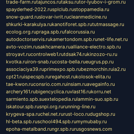
trade-farm.ru
tajuncos.ru
taksu.ru
tor-lyubov-i-grom.ru
spayderhed-2022.ru
splclub.ru
stoppamedia.ru
snow-guard.ru
slovar-ivrit.ru
cleanmedicine.ru
shkurki-karakulya.ru
kanotiforet.spb.ru
tutmassage.ru
ecolog.org.ru
praga.spb.ru
falcorussia.ru
autodoctorservis.ru
kamertondom.spb.ru
net-life.net.ru
avto-vozim.ru
sakhcamera.ru
alliance-electro.spb.ru
stroyavt.ru
controlweb1.ru
tdsak74.ru
kinzozo-ru.ru
kvotka.ru
iron-snab.ru
costa-bella.ru
eugrus.pp.ru
associaciya39.ru
primexpo.spb.ru
bezmorchin.ru
ia2.ru
cpt21.ru
ispecspb.ru
regahost.ru
kolosok-elita.ru
tae-kwon.ru
consrio.com.ru
insiam.ru
avegainfo.ru
archery161.ru
bigencyclica.ru
vlast16.ru
korru.net
sarmiento.spb.su
extelopedia.ru
lammin-suo.spb.ru
iskatour.spb.ru
snpi.org.ru
running-line.ru
krygeva-spa.ru
chel.net.ru
rust-loco.ru
dugshop.ru
hl-beta.spb.ru
school494.spb.ru
mymubaby.ru
epoha-metalband.ru
ngr.spb.ru
rusgosnews.com