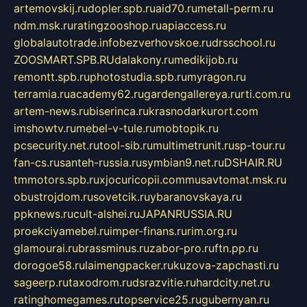
artemovskij.ru
dopler.spb.ru
aid70.ru
metall-perm.ru
ndm.msk.ru
ratingzooshop.ru
apiaccess.ru
globalautotrade.info
bezverhovskoe.ru
drsschool.ru
ZOOSMART.SPB.RU
dalakony.ru
medikijob.ru
remontt.spb.ru
photostudia.spb.ru
myragon.ru
terramia.ru
academy62.ru
gardengallereya.ru
rti.com.ru
artem-news.ru
biserinca.ru
krasnodarkurort.com
imshowtv.ru
mebel-v-tule.ru
mobtopik.ru
pcsecurity.net.ru
tool-sib.ru
multimetrunit.ru
sp-tour.ru
fan-cs.ru
santeh-russia.ru
symbian9.net.ru
DSHAIR.RU
tmmotors.spb.ru
xjocuricopii.com
musavtomat.msk.ru
obustrojdom.ru
sovetcik.ru
ybaranovskaya.ru
ppknews.ru
cult-alshei.ru
JAPANRUSSIA.RU
proekciyamebel.ru
imper-finans.ru
rim.org.ru
glamourai.ru
brassminus.ru
zabor-pro.ru
ftn.pp.ru
dorogoe58.ru
laimengpacker.ru
kuzova-zapchasti.ru
sageerp.ru
taxodrom.ru
dsrazvitie.ru
hardcity.net.ru
ratinghomegames.ru
topservice25.ru
gubernyan.ru