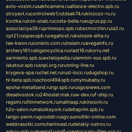
avto-vozim.ru
sakhcamera.ru
alliance-electro.spb.ru
stroyavt.ru
controlweb1.ru
tdsak74.ru
kinzozo-ru.ru
kvotka.ru
iron-snab.ru
costa-bella.ru
eugrus.pp.ru
associaciya39.ru
primexpo.spb.ru
bezmorchin.ru
ia2.ru
cpt21.ru
ispecspb.ru
regahost.ru
kolosok-elita.ru
tae-kwon.ru
consrio.com.ru
insiam.ru
avegainfo.ru
archery161.ru
bigencyclica.ru
vlast16.ru
korru.net
sarmiento.spb.su
extelopedia.ru
lammin-suo.spb.ru
iskatour.spb.ru
snpi.org.ru
running-line.ru
krygeva-spa.ru
chel.net.ru
rust-loco.ru
dugshop.ru
hl-beta.spb.ru
school494.spb.ru
mymubaby.ru
epoha-metalband.ru
ngr.spb.ru
rusgosnews.com
dieselvostok.ru
24hostel.msk.ru
w-dev.ru
f-ship.ru
regsmi.ru
filmnetwork.ru
malinasp.ru
kinosvin.ru
h2o-salon.ru
malutkayork.ru
deltaprim.spb.ru
tango-perm.ru
gooddir.ru
sgv.su
multiki-online.com
webkrasotki.com
cherinvest.ru
detskiy-ostrov.ru
ankou.spb.ru
alvesta1.ru
pdf-creator.ru
nix-files.org.ru