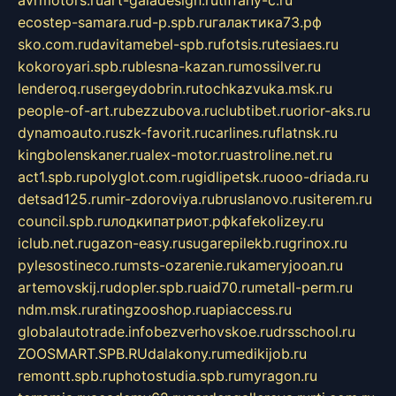
ecostep-samara.ru
d-p.spb.ru
галактика73.рф
sko.com.ru
davitamebel-spb.ru
fotsis.ru
tesiaes.ru
kokoroyari.spb.ru
blesna-kazan.ru
mossilver.ru
lenderoq.ru
sergeydobrin.ru
tochkazvuka.msk.ru
people-of-art.ru
bezzubova.ru
clubtibet.ru
orior-aks.ru
dynamoauto.ru
szk-favorit.ru
carlines.ru
flatnsk.ru
kingbolenskaner.ru
alex-motor.ru
astroline.net.ru
act1.spb.ru
polyglot.com.ru
gidlipetsk.ru
ooo-driada.ru
detsad125.ru
mir-zdoroviya.ru
bruslanovo.ru
siterem.ru
council.spb.ru
лодкипатриот.рф
kafekolizey.ru
iclub.net.ru
gazon-easy.ru
sugarepilekb.ru
grinox.ru
pylesostineco.ru
msts-ozarenie.ru
kameryjooan.ru
artemovskij.ru
dopler.spb.ru
aid70.ru
metall-perm.ru
ndm.msk.ru
ratingzooshop.ru
apiaccess.ru
globalautotrade.info
bezverhovskoe.ru
drsschool.ru
ZOOSMART.SPB.RU
dalakony.ru
medikijob.ru
remontt.spb.ru
photostudia.spb.ru
myragon.ru