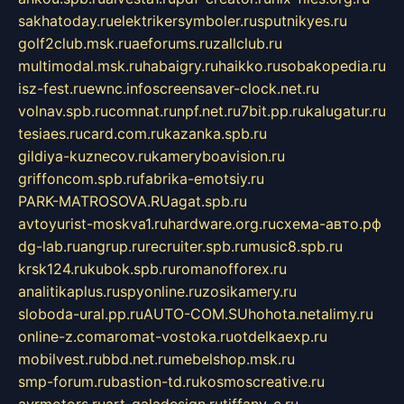
sakhatoday.ru
elektrikersymboler.ru
sputnikyes.ru
golf2club.msk.ru
aeforums.ru
zallclub.ru
multimodal.msk.ru
habaigry.ru
haikko.ru
sobakopedia.ru
isz-fest.ru
ewnc.info
screensaver-clock.net.ru
volnav.spb.ru
comnat.ru
npf.net.ru
7bit.pp.ru
kalugatur.ru
tesiaes.ru
card.com.ru
kazanka.spb.ru
gildiya-kuznecov.ru
kameryboavision.ru
griffoncom.spb.ru
fabrika-emotsiy.ru
PARK-MATROSOVA.RU
agat.spb.ru
avtoyurist-moskva1.ru
hardware.org.ru
схема-авто.рф
dg-lab.ru
angrup.ru
recruiter.spb.ru
music8.spb.ru
krsk124.ru
kubok.spb.ru
romanofforex.ru
analitikaplus.ru
spyonline.ru
zosikamery.ru
sloboda-ural.pp.ru
AUTO-COM.SU
hohota.net
alimy.ru
online-z.com
aromat-vostoka.ru
otdelkaexp.ru
mobilvest.ru
bbd.net.ru
mebelshop.msk.ru
smp-forum.ru
bastion-td.ru
kosmoscreative.ru
avrmotors.ru
art-galadesign.ru
tiffany-c.ru