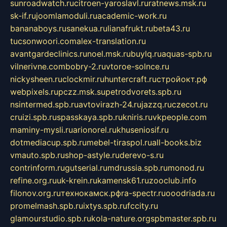
sunroadwatch.ru
citroen-yaroslavl.ru
ratnews.msk.ru
sk-if.ru
joomlamoduli.ru
academic-work.ru
bananaboys.ru
sanekua.ru
lianafrukt.ru
beta43.ru
tucsonwoori.com
alex-translation.ru
avantgardeclinics.ru
noel.msk.ru
buylq.ru
aquas-spb.ru
vilnerivne.com
bobry-2.ru
vtoroe-solnce.ru
nickysheen.ru
clockmir.ru
huntercraft.ru
стройокт.рф
webpixels.ru
pczz.msk.su
petrodvorets.spb.ru
nsintermed.spb.ru
avtovirazh-24.ru
jazzq.ru
czecot.ru
cruizi.spb.ru
spasskaya.spb.ru
kniris.ru
vkpeople.com
maminy-mysli.ru
arionorel.ru
khuseniosif.ru
dotmediacup.spb.ru
mebel-tiraspol.ru
all-books.biz
vmauto.spb.ru
shop-astyle.ru
derevo-s.ru
contrinform.ru
gutserial.ru
mdrussia.spb.ru
monod.ru
refine.org.ru
uk-krein.ru
kamensk61.ru
zooclub.info
filonov.org.ru
технокамск.рф
ra-spectr.ru
ooodriada.ru
promelmash.spb.ru
ixtys.spb.ru
fccity.ru
glamourstudio.spb.ru
kola-nature.org
spbmaster.spb.ru