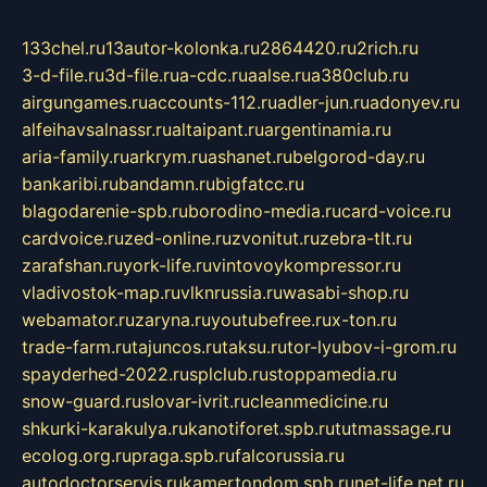
133chel.ru
13autor-kolonka.ru
2864420.ru
2rich.ru
3-d-file.ru
3d-file.ru
a-cdc.ru
aalse.ru
a380club.ru
airgungames.ru
accounts-112.ru
adler-jun.ru
adonyev.ru
alfeihavsalnassr.ru
altaipant.ru
argentinamia.ru
aria-family.ru
arkrym.ru
ashanet.ru
belgorod-day.ru
bankaribi.ru
bandamn.ru
bigfatcc.ru
blagodarenie-spb.ru
borodino-media.ru
card-voice.ru
cardvoice.ru
zed-online.ru
zvonitut.ru
zebra-tlt.ru
zarafshan.ru
york-life.ru
vintovoykompressor.ru
vladivostok-map.ru
vlknrussia.ru
wasabi-shop.ru
webamator.ru
zaryna.ru
youtubefree.ru
x-ton.ru
trade-farm.ru
tajuncos.ru
taksu.ru
tor-lyubov-i-grom.ru
spayderhed-2022.ru
splclub.ru
stoppamedia.ru
snow-guard.ru
slovar-ivrit.ru
cleanmedicine.ru
shkurki-karakulya.ru
kanotiforet.spb.ru
tutmassage.ru
ecolog.org.ru
praga.spb.ru
falcorussia.ru
autodoctorservis.ru
kamertondom.spb.ru
net-life.net.ru