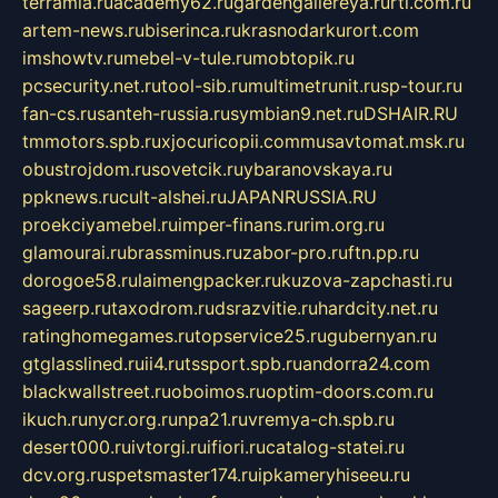
terramia.ru
academy62.ru
gardengallereya.ru
rti.com.ru
artem-news.ru
biserinca.ru
krasnodarkurort.com
imshowtv.ru
mebel-v-tule.ru
mobtopik.ru
pcsecurity.net.ru
tool-sib.ru
multimetrunit.ru
sp-tour.ru
fan-cs.ru
santeh-russia.ru
symbian9.net.ru
DSHAIR.RU
tmmotors.spb.ru
xjocuricopii.com
musavtomat.msk.ru
obustrojdom.ru
sovetcik.ru
ybaranovskaya.ru
ppknews.ru
cult-alshei.ru
JAPANRUSSIA.RU
proekciyamebel.ru
imper-finans.ru
rim.org.ru
glamourai.ru
brassminus.ru
zabor-pro.ru
ftn.pp.ru
dorogoe58.ru
laimengpacker.ru
kuzova-zapchasti.ru
sageerp.ru
taxodrom.ru
dsrazvitie.ru
hardcity.net.ru
ratinghomegames.ru
topservice25.ru
gubernyan.ru
gtglasslined.ru
ii4.ru
tssport.spb.ru
andorra24.com
blackwallstreet.ru
oboimos.ru
optim-doors.com.ru
ikuch.ru
nycr.org.ru
npa21.ru
vremya-ch.spb.ru
desert000.ru
ivtorgi.ru
ifiori.ru
catalog-statei.ru
dcv.org.ru
spetsmaster174.ru
ipkameryhiseeu.ru