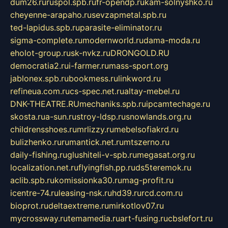
dum26.ru
ruspol.spb.ru
fr-opendp.ru
kam-solnyshko.ru
cheyenne-arapaho.ru
sevzapmetal.spb.ru
ted-lapidus.spb.ru
parasite-eliminator.ru
sigma-complete.ru
modernworld.ru
dama-moda.ru
eholot-group.ru
sk-nvkz.ru
DRONGOLD.RU
democratia2.ru
i-farmer.ru
mass-sport.org
jablonex.spb.ru
bookmess.ru
linkword.ru
refineua.com.ru
cs-spec.net.ru
altay-mebel.ru
DNK-THEATRE.RU
mechaniks.spb.ru
ipcamtechage.ru
skosta.ru
a-sun.ru
stroy-ldsp.ru
snowlands.org.ru
childrensshoes.ru
mrlizzy.ru
mebelsofiakrd.ru
bulizhenko.ru
rumantick.net.ru
mtszerno.ru
daily-fishing.ru
glushiteli-v-spb.ru
megasat.org.ru
localization.net.ru
flyingfish.pp.ru
ds5teremok.ru
aclib.spb.ru
komissionka30.ru
mag-profit.ru
icentre-74.ru
leasing-nsk.ru
hd39.ru
rcd.com.ru
bioprot.ru
deltaextreme.ru
mirkotlov07.ru
mycrossway.ru
temamedia.ru
art-fusing.ru
cbslefort.ru