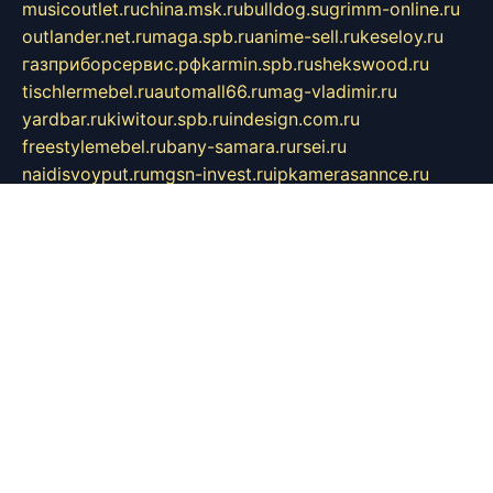
musicoutlet.ru
china.msk.ru
bulldog.su
grimm-online.ru
outlander.net.ru
maga.spb.ru
anime-sell.ru
keseloy.ru
газприборсервис.рф
karmin.spb.ru
shekswood.ru
tischlermebel.ru
automall66.ru
mag-vladimir.ru
yardbar.ru
kiwitour.spb.ru
indesign.com.ru
freestylemebel.ru
bany-samara.ru
rsei.ru
naidisvoyput.ru
mgsn-invest.ru
ipkamerasannce.ru
alicante-house.ru
ibelka74.ru
cozyhouse.info
vlkargalev-studio.ru
700mb.ru
figura-ufa.ru
alina-live.ru
belarusiannews.ru
womenknow.ru
dos-vniimk.ru
sega.net.ru
dv.net.ru
phenomenonsofhistory.com
telesputnik.net.ru
wall.pp.ru
pylesosroidmi.ru
gtc-clan.ru
cligs.ru
bibikazap.ru
popova.org.ru
netwhistler.spb.ru
bellvil.ru
bonzon.ru
iss-vladik.ru
defiparis.net.ru
las-gryzas.ru
amku.ru
electednews.spb.ru
feather.org.ru
spar72.ru
tankiigri.ru
dominus.com.ru
ibtree.ru
sanykool.pp.ru
unixlib.org.ru
menatep.spb.ru
gartenterrassen.ru
printeka.ru