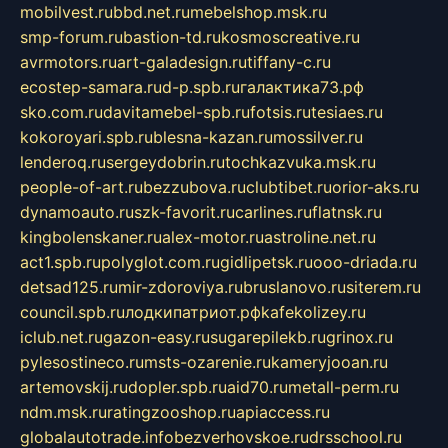
mobilvest.ru
bbd.net.ru
mebelshop.msk.ru
smp-forum.ru
bastion-td.ru
kosmoscreative.ru
avrmotors.ru
art-galadesign.ru
tiffany-c.ru
ecostep-samara.ru
d-p.spb.ru
галактика73.рф
sko.com.ru
davitamebel-spb.ru
fotsis.ru
tesiaes.ru
kokoroyari.spb.ru
blesna-kazan.ru
mossilver.ru
lenderoq.ru
sergeydobrin.ru
tochkazvuka.msk.ru
people-of-art.ru
bezzubova.ru
clubtibet.ru
orior-aks.ru
dynamoauto.ru
szk-favorit.ru
carlines.ru
flatnsk.ru
kingbolenskaner.ru
alex-motor.ru
astroline.net.ru
act1.spb.ru
polyglot.com.ru
gidlipetsk.ru
ooo-driada.ru
detsad125.ru
mir-zdoroviya.ru
bruslanovo.ru
siterem.ru
council.spb.ru
лодкипатриот.рф
kafekolizey.ru
iclub.net.ru
gazon-easy.ru
sugarepilekb.ru
grinox.ru
pylesostineco.ru
msts-ozarenie.ru
kameryjooan.ru
artemovskij.ru
dopler.spb.ru
aid70.ru
metall-perm.ru
ndm.msk.ru
ratingzooshop.ru
apiaccess.ru
globalautotrade.info
bezverhovskoe.ru
drsschool.ru