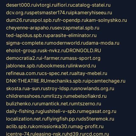
desert000.ru
ivtorgi.ru
ifiori.ru
catalog-statei.ru
dcv.org.ru
spetsmaster174.ru
ipkameryhiseeu.ru
dum26.ru
ruspol.spb.ru
fr-opendp.ru
kam-solnyshko.ru
cheyenne-arapaho.ru
sevzapmetal.spb.ru
ted-lapidus.spb.ru
parasite-eliminator.ru
sigma-complete.ru
modernworld.ru
dama-moda.ru
eholot-group.ru
sk-nvkz.ru
DRONGOLD.RU
democratia2.ru
i-farmer.ru
mass-sport.org
jablonex.spb.ru
bookmess.ru
linkword.ru
refineua.com.ru
cs-spec.net.ru
altay-mebel.ru
DNK-THEATRE.RU
mechaniks.spb.ru
ipcamtechage.ru
skosta.ru
a-sun.ru
stroy-ldsp.ru
snowlands.org.ru
childrensshoes.ru
mrlizzy.ru
mebelsofiakrd.ru
bulizhenko.ru
rumantick.net.ru
mtszerno.ru
daily-fishing.ru
glushiteli-v-spb.ru
megasat.org.ru
localization.net.ru
flyingfish.pp.ru
ds5teremok.ru
aclib.spb.ru
komissionka30.ru
mag-profit.ru
icentre-74.ru
leasing-nsk.ru
hd39.ru
rcd.com.ru