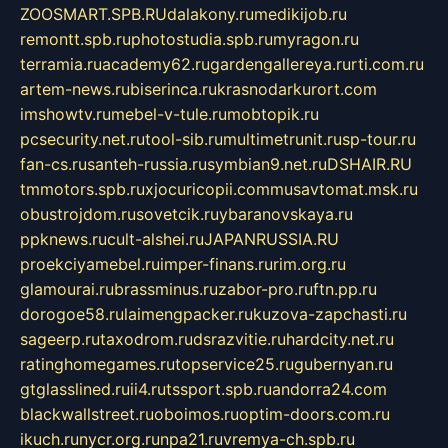
ZOOSMART.SPB.RU
dalakony.ru
medikijob.ru
remontt.spb.ru
photostudia.spb.ru
myragon.ru
terramia.ru
academy62.ru
gardengallereya.ru
rti.com.ru
artem-news.ru
biserinca.ru
krasnodarkurort.com
imshowtv.ru
mebel-v-tule.ru
mobtopik.ru
pcsecurity.net.ru
tool-sib.ru
multimetrunit.ru
sp-tour.ru
fan-cs.ru
santeh-russia.ru
symbian9.net.ru
DSHAIR.RU
tmmotors.spb.ru
xjocuricopii.com
musavtomat.msk.ru
obustrojdom.ru
sovetcik.ru
ybaranovskaya.ru
ppknews.ru
cult-alshei.ru
JAPANRUSSIA.RU
proekciyamebel.ru
imper-finans.ru
rim.org.ru
glamourai.ru
brassminus.ru
zabor-pro.ru
ftn.pp.ru
dorogoe58.ru
laimengpacker.ru
kuzova-zapchasti.ru
sageerp.ru
taxodrom.ru
dsrazvitie.ru
hardcity.net.ru
ratinghomegames.ru
topservice25.ru
gubernyan.ru
gtglasslined.ru
ii4.ru
tssport.spb.ru
andorra24.com
blackwallstreet.ru
oboimos.ru
optim-doors.com.ru
ikuch.ru
nycr.org.ru
npa21.ru
vremya-ch.spb.ru