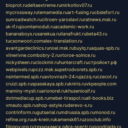
bioprot.ru
deltaextreme.ru
mirkotlov07.ru
mycrossway.ru
temamedia.ru
art-fusing.ru
cbslefort.ru
sunroadwatch.ru
citroen-yaroslavl.ru
ratnews.msk.ru
sk-if.ru
joomlamoduli.ru
academic-work.ru
bananaboys.ru
sanekua.ru
lianafrukt.ru
beta43.ru
tucsonwoori.com
alex-translation.ru
avantgardeclinics.ru
noel.msk.ru
buylq.ru
aquas-spb.ru
vilnerivne.com
bobry-2.ru
vtoroe-solnce.ru
nickysheen.ru
clockmir.ru
huntercraft.ru
стройокт.рф
webpixels.ru
pczz.msk.su
petrodvorets.spb.ru
nsintermed.spb.ru
avtovirazh-24.ru
jazzq.ru
czecot.ru
cruizi.spb.ru
spasskaya.spb.ru
kniris.ru
vkpeople.com
maminy-mysli.ru
arionorel.ru
khuseniosif.ru
dotmediacup.spb.ru
mebel-tiraspol.ru
all-books.biz
vmauto.spb.ru
shop-astyle.ru
derevo-s.ru
contrinform.ru
gutserial.ru
mdrussia.spb.ru
monod.ru
refine.org.ru
uk-krein.ru
kamensk61.ru
zooclub.info
filonov.org.ru
технокамск.рф
ra-spectr.ru
ooodriada.ru