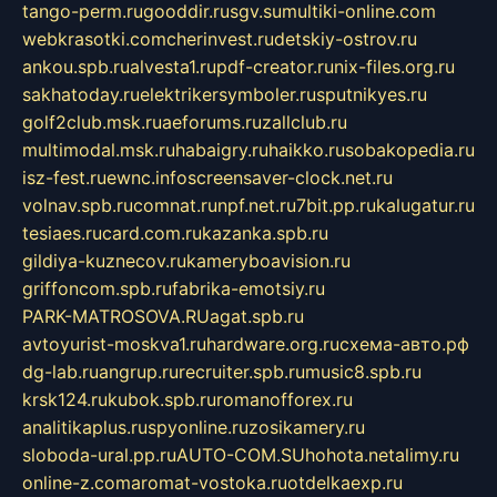
tango-perm.ru
gooddir.ru
sgv.su
multiki-online.com
webkrasotki.com
cherinvest.ru
detskiy-ostrov.ru
ankou.spb.ru
alvesta1.ru
pdf-creator.ru
nix-files.org.ru
sakhatoday.ru
elektrikersymboler.ru
sputnikyes.ru
golf2club.msk.ru
aeforums.ru
zallclub.ru
multimodal.msk.ru
habaigry.ru
haikko.ru
sobakopedia.ru
isz-fest.ru
ewnc.info
screensaver-clock.net.ru
volnav.spb.ru
comnat.ru
npf.net.ru
7bit.pp.ru
kalugatur.ru
tesiaes.ru
card.com.ru
kazanka.spb.ru
gildiya-kuznecov.ru
kameryboavision.ru
griffoncom.spb.ru
fabrika-emotsiy.ru
PARK-MATROSOVA.RU
agat.spb.ru
avtoyurist-moskva1.ru
hardware.org.ru
схема-авто.рф
dg-lab.ru
angrup.ru
recruiter.spb.ru
music8.spb.ru
krsk124.ru
kubok.spb.ru
romanofforex.ru
analitikaplus.ru
spyonline.ru
zosikamery.ru
sloboda-ural.pp.ru
AUTO-COM.SU
hohota.net
alimy.ru
online-z.com
aromat-vostoka.ru
otdelkaexp.ru