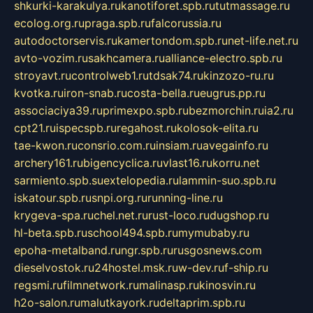
shkurki-karakulya.ru
kanotiforet.spb.ru
tutmassage.ru
ecolog.org.ru
praga.spb.ru
falcorussia.ru
autodoctorservis.ru
kamertondom.spb.ru
net-life.net.ru
avto-vozim.ru
sakhcamera.ru
alliance-electro.spb.ru
stroyavt.ru
controlweb1.ru
tdsak74.ru
kinzozo-ru.ru
kvotka.ru
iron-snab.ru
costa-bella.ru
eugrus.pp.ru
associaciya39.ru
primexpo.spb.ru
bezmorchin.ru
ia2.ru
cpt21.ru
ispecspb.ru
regahost.ru
kolosok-elita.ru
tae-kwon.ru
consrio.com.ru
insiam.ru
avegainfo.ru
archery161.ru
bigencyclica.ru
vlast16.ru
korru.net
sarmiento.spb.su
extelopedia.ru
lammin-suo.spb.ru
iskatour.spb.ru
snpi.org.ru
running-line.ru
krygeva-spa.ru
chel.net.ru
rust-loco.ru
dugshop.ru
hl-beta.spb.ru
school494.spb.ru
mymubaby.ru
epoha-metalband.ru
ngr.spb.ru
rusgosnews.com
dieselvostok.ru
24hostel.msk.ru
w-dev.ru
f-ship.ru
regsmi.ru
filmnetwork.ru
malinasp.ru
kinosvin.ru
h2o-salon.ru
malutkayork.ru
deltaprim.spb.ru