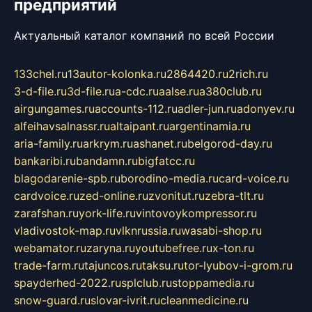
предприятий
Актуальный каталог компаний по всей России
133chel.ru
13autor-kolonka.ru
2864420.ru
2rich.ru
3-d-file.ru
3d-file.ru
a-cdc.ru
aalse.ru
a380club.ru
airgungames.ru
accounts-112.ru
adler-jun.ru
adonyev.ru
alfeihavsalnassr.ru
altaipant.ru
argentinamia.ru
aria-family.ru
arkrym.ru
ashanet.ru
belgorod-day.ru
bankaribi.ru
bandamn.ru
bigfatcc.ru
blagodarenie-spb.ru
borodino-media.ru
card-voice.ru
cardvoice.ru
zed-online.ru
zvonitut.ru
zebra-tlt.ru
zarafshan.ru
york-life.ru
vintovoykompressor.ru
vladivostok-map.ru
vlknrussia.ru
wasabi-shop.ru
webamator.ru
zaryna.ru
youtubefree.ru
x-ton.ru
trade-farm.ru
tajuncos.ru
taksu.ru
tor-lyubov-i-grom.ru
spayderhed-2022.ru
splclub.ru
stoppamedia.ru
snow-guard.ru
slovar-ivrit.ru
cleanmedicine.ru