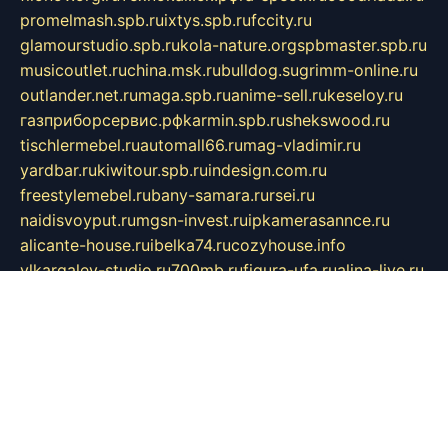
promelmash.spb.ru
ixtys.spb.ru
fccity.ru
glamourstudio.spb.ru
kola-nature.org
spbmaster.spb.ru
musicoutlet.ru
china.msk.ru
bulldog.su
grimm-online.ru
outlander.net.ru
maga.spb.ru
anime-sell.ru
keseloy.ru
газприборсервис.рф
karmin.spb.ru
shekswood.ru
tischlermebel.ru
automall66.ru
mag-vladimir.ru
yardbar.ru
kiwitour.spb.ru
indesign.com.ru
freestylemebel.ru
bany-samara.ru
rsei.ru
naidisvoyput.ru
mgsn-invest.ru
ipkamerasannce.ru
alicante-house.ru
ibelka74.ru
cozyhouse.info
vlkargalev-studio.ru
700mb.ru
figura-ufa.ru
alina-live.ru
belarusiannews.ru
womenknow.ru
dos-vniimk.ru
sega.net.ru
dv.net.ru
phenomenonsofhistory.com
telesputnik.net.ru
wall.pp.ru
pylesosroidmi.ru
gtc-clan.ru
cligs.ru
bibikazap.ru
popova.org.ru
netwhistler.spb.ru
bellvil.ru
bonzon.ru
iss-vladik.ru
defiparis.net.ru
las-gryzas.ru
amku.ru
electednews.spb.ru
feather.org.ru
spar72.ru
tankiigri.ru