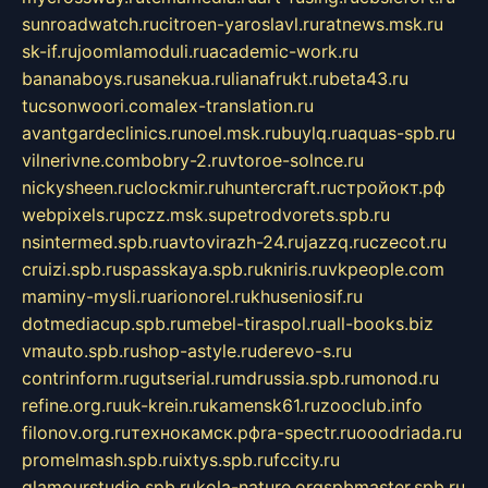
sunroadwatch.ru
citroen-yaroslavl.ru
ratnews.msk.ru
sk-if.ru
joomlamoduli.ru
academic-work.ru
bananaboys.ru
sanekua.ru
lianafrukt.ru
beta43.ru
tucsonwoori.com
alex-translation.ru
avantgardeclinics.ru
noel.msk.ru
buylq.ru
aquas-spb.ru
vilnerivne.com
bobry-2.ru
vtoroe-solnce.ru
nickysheen.ru
clockmir.ru
huntercraft.ru
стройокт.рф
webpixels.ru
pczz.msk.su
petrodvorets.spb.ru
nsintermed.spb.ru
avtovirazh-24.ru
jazzq.ru
czecot.ru
cruizi.spb.ru
spasskaya.spb.ru
kniris.ru
vkpeople.com
maminy-mysli.ru
arionorel.ru
khuseniosif.ru
dotmediacup.spb.ru
mebel-tiraspol.ru
all-books.biz
vmauto.spb.ru
shop-astyle.ru
derevo-s.ru
contrinform.ru
gutserial.ru
mdrussia.spb.ru
monod.ru
refine.org.ru
uk-krein.ru
kamensk61.ru
zooclub.info
filonov.org.ru
технокамск.рф
ra-spectr.ru
ooodriada.ru
promelmash.spb.ru
ixtys.spb.ru
fccity.ru
glamourstudio.spb.ru
kola-nature.org
spbmaster.spb.ru