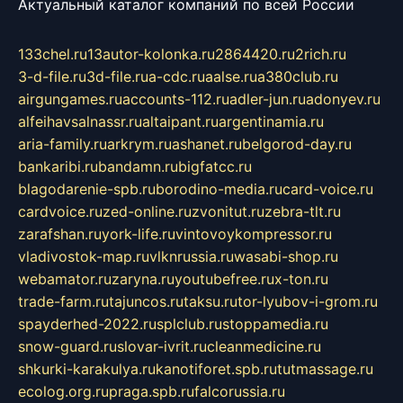
Актуальный каталог компаний по всей России
133chel.ru
13autor-kolonka.ru
2864420.ru
2rich.ru
3-d-file.ru
3d-file.ru
a-cdc.ru
aalse.ru
a380club.ru
airgungames.ru
accounts-112.ru
adler-jun.ru
adonyev.ru
alfeihavsalnassr.ru
altaipant.ru
argentinamia.ru
aria-family.ru
arkrym.ru
ashanet.ru
belgorod-day.ru
bankaribi.ru
bandamn.ru
bigfatcc.ru
blagodarenie-spb.ru
borodino-media.ru
card-voice.ru
cardvoice.ru
zed-online.ru
zvonitut.ru
zebra-tlt.ru
zarafshan.ru
york-life.ru
vintovoykompressor.ru
vladivostok-map.ru
vlknrussia.ru
wasabi-shop.ru
webamator.ru
zaryna.ru
youtubefree.ru
x-ton.ru
trade-farm.ru
tajuncos.ru
taksu.ru
tor-lyubov-i-grom.ru
spayderhed-2022.ru
splclub.ru
stoppamedia.ru
snow-guard.ru
slovar-ivrit.ru
cleanmedicine.ru
shkurki-karakulya.ru
kanotiforet.spb.ru
tutmassage.ru
ecolog.org.ru
praga.spb.ru
falcorussia.ru