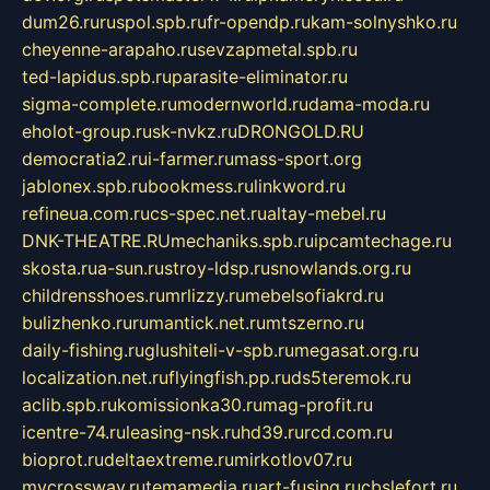
dum26.ru
ruspol.spb.ru
fr-opendp.ru
kam-solnyshko.ru
cheyenne-arapaho.ru
sevzapmetal.spb.ru
ted-lapidus.spb.ru
parasite-eliminator.ru
sigma-complete.ru
modernworld.ru
dama-moda.ru
eholot-group.ru
sk-nvkz.ru
DRONGOLD.RU
democratia2.ru
i-farmer.ru
mass-sport.org
jablonex.spb.ru
bookmess.ru
linkword.ru
refineua.com.ru
cs-spec.net.ru
altay-mebel.ru
DNK-THEATRE.RU
mechaniks.spb.ru
ipcamtechage.ru
skosta.ru
a-sun.ru
stroy-ldsp.ru
snowlands.org.ru
childrensshoes.ru
mrlizzy.ru
mebelsofiakrd.ru
bulizhenko.ru
rumantick.net.ru
mtszerno.ru
daily-fishing.ru
glushiteli-v-spb.ru
megasat.org.ru
localization.net.ru
flyingfish.pp.ru
ds5teremok.ru
aclib.spb.ru
komissionka30.ru
mag-profit.ru
icentre-74.ru
leasing-nsk.ru
hd39.ru
rcd.com.ru
bioprot.ru
deltaextreme.ru
mirkotlov07.ru
mycrossway.ru
temamedia.ru
art-fusing.ru
cbslefort.ru