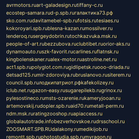
avrmotors.ru
art-galadesign.ru
tiffany-c.ru
ecostep-samara.ru
d-p.spb.ru
галактика73.рф
sko.com.ru
davitamebel-spb.ru
fotsis.ru
tesiaes.ru
kokoroyari.spb.ru
blesna-kazan.ru
mossilver.ru
lenderoq.ru
sergeydobrin.ru
tochkazvuka.msk.ru
people-of-art.ru
bezzubova.ru
clubtibet.ru
orior-aks.ru
dynamoauto.ru
szk-favorit.ru
carlines.ru
flatnsk.ru
kingbolenskaner.ru
alex-motor.ru
astroline.net.ru
act1.spb.ru
polyglot.com.ru
gidlipetsk.ru
ooo-driada.ru
detsad125.ru
mir-zdoroviya.ru
bruslanovo.ru
siterem.ru
council.spb.ru
лодкипатриот.рф
kafekolizey.ru
iclub.net.ru
gazon-easy.ru
sugarepilekb.ru
grinox.ru
pylesostineco.ru
msts-ozarenie.ru
kameryjooan.ru
artemovskij.ru
dopler.spb.ru
aid70.ru
metall-perm.ru
ndm.msk.ru
ratingzooshop.ru
apiaccess.ru
globalautotrade.info
bezverhovskoe.ru
drsschool.ru
ZOOSMART.SPB.RU
dalakony.ru
medikijob.ru
remontt.spb.ru
photostudia.spb.ru
myragon.ru