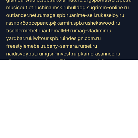
musicoutlet.ru
china.msk.ru
bulldog.su
grimm-online.ru
outlander.net.ru
maga.spb.ru
anime-sell.ru
keseloy.ru
газприборсервис.рф
karmin.spb.ru
shekswood.ru
tischlermebel.ru
automall66.ru
mag-vladimir.ru
yardbar.ru
kiwitour.spb.ru
indesign.com.ru
freestylemebel.ru
bany-samara.ru
rsei.ru
naidisvoyput.ru
mgsn-invest.ru
ipkamerasannce.ru
alicante-house.ru
ibelka74.ru
cozyhouse.info
vlkargalev-studio.ru
700mb.ru
figura-ufa.ru
alina-live.ru
belarusiannews.ru
womenknow.ru
dos-vniimk.ru
sega.net.ru
dv.net.ru
phenomenonsofhistory.com
telesputnik.net.ru
wall.pp.ru
pylesosroidmi.ru
gtc-clan.ru
cligs.ru
bibikazap.ru
popova.org.ru
netwhistler.spb.ru
bellvil.ru
bonzon.ru
iss-vladik.ru
defiparis.net.ru
las-gryzas.ru
amku.ru
electednews.spb.ru
feather.org.ru
spar72.ru
tankiigri.ru
dominus.com.ru
ibtree.ru
sanykool.pp.ru
unixlib.org.ru