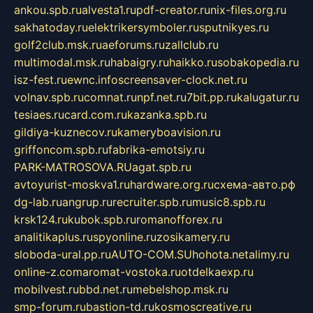
ankou.spb.ru
alvesta1.ru
pdf-creator.ru
nix-files.org.ru
sakhatoday.ru
elektrikersymboler.ru
sputnikyes.ru
golf2club.msk.ru
aeforums.ru
zallclub.ru
multimodal.msk.ru
habaigry.ru
haikko.ru
sobakopedia.ru
isz-fest.ru
ewnc.info
screensaver-clock.net.ru
volnav.spb.ru
comnat.ru
npf.net.ru
7bit.pp.ru
kalugatur.ru
tesiaes.ru
card.com.ru
kazanka.spb.ru
gildiya-kuznecov.ru
kameryboavision.ru
griffoncom.spb.ru
fabrika-emotsiy.ru
PARK-MATROSOVA.RU
agat.spb.ru
avtoyurist-moskva1.ru
hardware.org.ru
схема-авто.рф
dg-lab.ru
angrup.ru
recruiter.spb.ru
music8.spb.ru
krsk124.ru
kubok.spb.ru
romanofforex.ru
analitikaplus.ru
spyonline.ru
zosikamery.ru
sloboda-ural.pp.ru
AUTO-COM.SU
hohota.net
alimy.ru
online-z.com
aromat-vostoka.ru
otdelkaexp.ru
mobilvest.ru
bbd.net.ru
mebelshop.msk.ru
smp-forum.ru
bastion-td.ru
kosmoscreative.ru