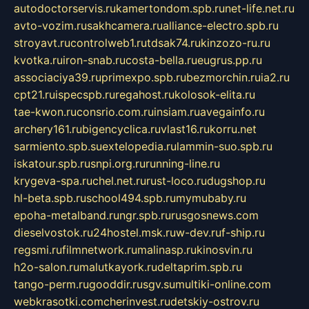
autodoctorservis.ru
kamertondom.spb.ru
net-life.net.ru
avto-vozim.ru
sakhcamera.ru
alliance-electro.spb.ru
stroyavt.ru
controlweb1.ru
tdsak74.ru
kinzozo-ru.ru
kvotka.ru
iron-snab.ru
costa-bella.ru
eugrus.pp.ru
associaciya39.ru
primexpo.spb.ru
bezmorchin.ru
ia2.ru
cpt21.ru
ispecspb.ru
regahost.ru
kolosok-elita.ru
tae-kwon.ru
consrio.com.ru
insiam.ru
avegainfo.ru
archery161.ru
bigencyclica.ru
vlast16.ru
korru.net
sarmiento.spb.su
extelopedia.ru
lammin-suo.spb.ru
iskatour.spb.ru
snpi.org.ru
running-line.ru
krygeva-spa.ru
chel.net.ru
rust-loco.ru
dugshop.ru
hl-beta.spb.ru
school494.spb.ru
mymubaby.ru
epoha-metalband.ru
ngr.spb.ru
rusgosnews.com
dieselvostok.ru
24hostel.msk.ru
w-dev.ru
f-ship.ru
regsmi.ru
filmnetwork.ru
malinasp.ru
kinosvin.ru
h2o-salon.ru
malutkayork.ru
deltaprim.spb.ru
tango-perm.ru
gooddir.ru
sgv.su
multiki-online.com
webkrasotki.com
cherinvest.ru
detskiy-ostrov.ru