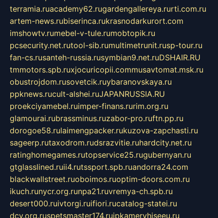
terramia.ru
academy62.ru
gardengallereya.ru
rti.com.ru
artem-news.ru
biserinca.ru
krasnodarkurort.com
imshowtv.ru
mebel-v-tule.ru
mobtopik.ru
pcsecurity.net.ru
tool-sib.ru
multimetrunit.ru
sp-tour.ru
fan-cs.ru
santeh-russia.ru
symbian9.net.ru
DSHAIR.RU
tmmotors.spb.ru
xjocuricopii.com
musavtomat.msk.ru
obustrojdom.ru
sovetcik.ru
ybaranovskaya.ru
ppknews.ru
cult-alshei.ru
JAPANRUSSIA.RU
proekciyamebel.ru
imper-finans.ru
rim.org.ru
glamourai.ru
brassminus.ru
zabor-pro.ru
ftn.pp.ru
dorogoe58.ru
laimengpacker.ru
kuzova-zapchasti.ru
sageerp.ru
taxodrom.ru
dsrazvitie.ru
hardcity.net.ru
ratinghomegames.ru
topservice25.ru
gubernyan.ru
gtglasslined.ru
ii4.ru
tssport.spb.ru
andorra24.com
blackwallstreet.ru
oboimos.ru
optim-doors.com.ru
ikuch.ru
nycr.org.ru
npa21.ru
vremya-ch.spb.ru
desert000.ru
ivtorgi.ru
ifiori.ru
catalog-statei.ru
dcv.org.ru
spetsmaster174.ru
ipkameryhiseeu.ru