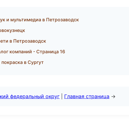
вук и мультимедиа в Петрозаводск
овокузнецк
ети в Петрозаводск
лог компаний - Страница 16
и покраска в Сургут
ский федеральный округ
|
Главная страница
→