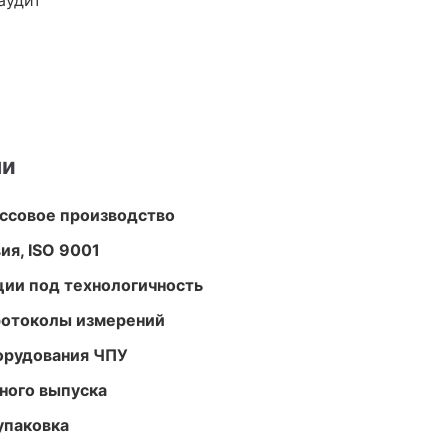
аудит
ми
ассовое производство
ия, ISO 9001
ции под технологичность
ротоколы измерений
орудования ЧПУ
ного выпуска
упаковка