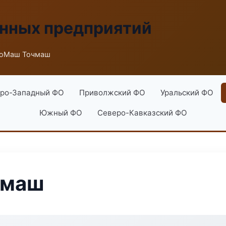
енных предприятий
роМаш Точмаш
ро-Западный ФО
Приволжский ФО
Уральский ФО
Южный ФО
Северо-Кавказский ФО
чмаш