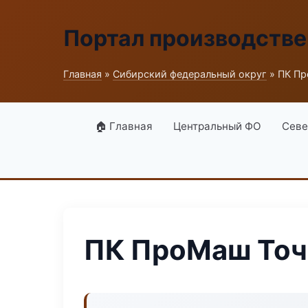
Портал производств
Главная
»
Сибирский федеральный округ
» ПК П
🏠 Главная
Центральный ФО
Севе
ПК ПроМаш То