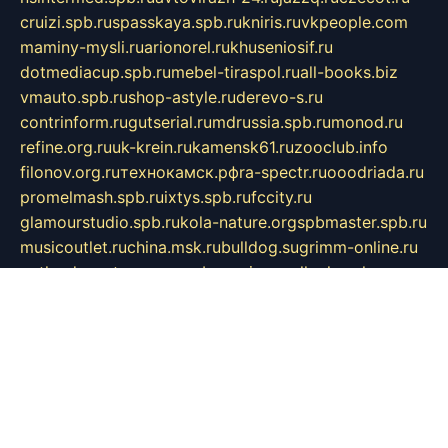
cruizi.spb.ru
spasskaya.spb.ru
kniris.ru
vkpeople.com
maminy-mysli.ru
arionorel.ru
khuseniosif.ru
dotmediacup.spb.ru
mebel-tiraspol.ru
all-books.biz
vmauto.spb.ru
shop-astyle.ru
derevo-s.ru
contrinform.ru
gutserial.ru
mdrussia.spb.ru
monod.ru
refine.org.ru
uk-krein.ru
kamensk61.ru
zooclub.info
filonov.org.ru
технокамск.рф
ra-spectr.ru
ooodriada.ru
promelmash.spb.ru
ixtys.spb.ru
fccity.ru
glamourstudio.spb.ru
kola-nature.org
spbmaster.spb.ru
musicoutlet.ru
china.msk.ru
bulldog.su
grimm-online.ru
outlander.net.ru
maga.spb.ru
anime-sell.ru
keseloy.ru
газприборсервис.рф
karmin.spb.ru
shekswood.ru
tischlermebel.ru
automall66.ru
mag-vladimir.ru
yardbar.ru
kiwitour.spb.ru
indesign.com.ru
freestylemebel.ru
bany-samara.ru
rsei.ru
naidisvoyput.ru
mgsn-invest.ru
ipkamerasannce.ru
alicante-house.ru
ibelka74.ru
cozyhouse.info
vlkargalev-studio.ru
700mb.ru
figura-ufa.ru
alina-live.ru