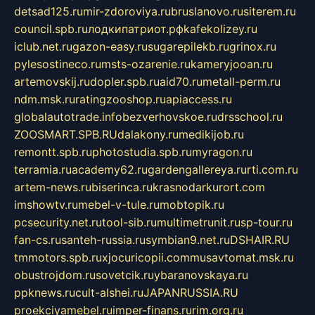
detsad125.ru
mir-zdoroviya.ru
bruslanovo.ru
siterem.ru
council.spb.ru
лодкипатриот.рф
kafekolizey.ru
iclub.net.ru
gazon-easy.ru
sugarepilekb.ru
grinox.ru
pylesostineco.ru
msts-ozarenie.ru
kameryjooan.ru
artemovskij.ru
dopler.spb.ru
aid70.ru
metall-perm.ru
ndm.msk.ru
ratingzooshop.ru
apiaccess.ru
globalautotrade.info
bezverhovskoe.ru
drsschool.ru
ZOOSMART.SPB.RU
dalakony.ru
medikijob.ru
remontt.spb.ru
photostudia.spb.ru
myragon.ru
terramia.ru
academy62.ru
gardengallereya.ru
rti.com.ru
artem-news.ru
biserinca.ru
krasnodarkurort.com
imshowtv.ru
mebel-v-tule.ru
mobtopik.ru
pcsecurity.net.ru
tool-sib.ru
multimetrunit.ru
sp-tour.ru
fan-cs.ru
santeh-russia.ru
symbian9.net.ru
DSHAIR.RU
tmmotors.spb.ru
xjocuricopii.com
musavtomat.msk.ru
obustrojdom.ru
sovetcik.ru
ybaranovskaya.ru
ppknews.ru
cult-alshei.ru
JAPANRUSSIA.RU
proekciyamebel.ru
imper-finans.ru
rim.org.ru