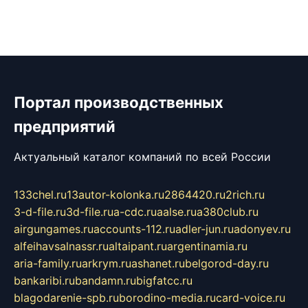
Портал производственных
предприятий
Актуальный каталог компаний по всей России
133chel.ru
13autor-kolonka.ru
2864420.ru
2rich.ru
3-d-file.ru
3d-file.ru
a-cdc.ru
aalse.ru
a380club.ru
airgungames.ru
accounts-112.ru
adler-jun.ru
adonyev.ru
alfeihavsalnassr.ru
altaipant.ru
argentinamia.ru
aria-family.ru
arkrym.ru
ashanet.ru
belgorod-day.ru
bankaribi.ru
bandamn.ru
bigfatcc.ru
blagodarenie-spb.ru
borodino-media.ru
card-voice.ru