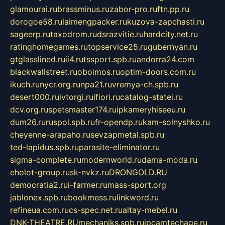
glamourai.ru
brassminus.ru
zabor-pro.ru
ftn.pp.ru
dorogoe58.ru
laimengpacker.ru
kuzova-zapchasti.ru
sageerp.ru
taxodrom.ru
dsrazvitie.ru
hardcity.net.ru
ratinghomegames.ru
topservice25.ru
gubernyan.ru
gtglasslined.ru
ii4.ru
tssport.spb.ru
andorra24.com
blackwallstreet.ru
oboimos.ru
optim-doors.com.ru
ikuch.ru
nycr.org.ru
npa21.ru
vremya-ch.spb.ru
desert000.ru
ivtorgi.ru
ifiori.ru
catalog-statei.ru
dcv.org.ru
spetsmaster174.ru
ipkameryhiseeu.ru
dum26.ru
ruspol.spb.ru
fr-opendp.ru
kam-solnyshko.ru
cheyenne-arapaho.ru
sevzapmetal.spb.ru
ted-lapidus.spb.ru
parasite-eliminator.ru
sigma-complete.ru
modernworld.ru
dama-moda.ru
eholot-group.ru
sk-nvkz.ru
DRONGOLD.RU
democratia2.ru
i-farmer.ru
mass-sport.org
jablonex.spb.ru
bookmess.ru
linkword.ru
refineua.com.ru
cs-spec.net.ru
altay-mebel.ru
DNK-THEATRE.RU
mechaniks.spb.ru
ipcamtechage.ru