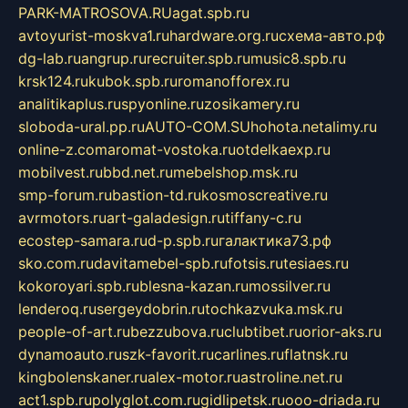
PARK-MATROSOVA.RU
agat.spb.ru
avtoyurist-moskva1.ru
hardware.org.ru
схема-авто.рф
dg-lab.ru
angrup.ru
recruiter.spb.ru
music8.spb.ru
krsk124.ru
kubok.spb.ru
romanofforex.ru
analitikaplus.ru
spyonline.ru
zosikamery.ru
sloboda-ural.pp.ru
AUTO-COM.SU
hohota.net
alimy.ru
online-z.com
aromat-vostoka.ru
otdelkaexp.ru
mobilvest.ru
bbd.net.ru
mebelshop.msk.ru
smp-forum.ru
bastion-td.ru
kosmoscreative.ru
avrmotors.ru
art-galadesign.ru
tiffany-c.ru
ecostep-samara.ru
d-p.spb.ru
галактика73.рф
sko.com.ru
davitamebel-spb.ru
fotsis.ru
tesiaes.ru
kokoroyari.spb.ru
blesna-kazan.ru
mossilver.ru
lenderoq.ru
sergeydobrin.ru
tochkazvuka.msk.ru
people-of-art.ru
bezzubova.ru
clubtibet.ru
orior-aks.ru
dynamoauto.ru
szk-favorit.ru
carlines.ru
flatnsk.ru
kingbolenskaner.ru
alex-motor.ru
astroline.net.ru
act1.spb.ru
polyglot.com.ru
gidlipetsk.ru
ooo-driada.ru