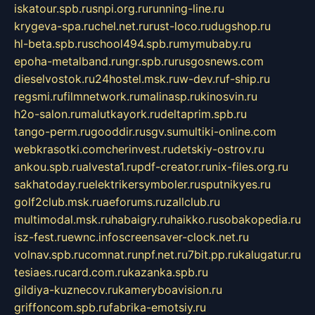
iskatour.spb.ru
snpi.org.ru
running-line.ru
krygeva-spa.ru
chel.net.ru
rust-loco.ru
dugshop.ru
hl-beta.spb.ru
school494.spb.ru
mymubaby.ru
epoha-metalband.ru
ngr.spb.ru
rusgosnews.com
dieselvostok.ru
24hostel.msk.ru
w-dev.ru
f-ship.ru
regsmi.ru
filmnetwork.ru
malinasp.ru
kinosvin.ru
h2o-salon.ru
malutkayork.ru
deltaprim.spb.ru
tango-perm.ru
gooddir.ru
sgv.su
multiki-online.com
webkrasotki.com
cherinvest.ru
detskiy-ostrov.ru
ankou.spb.ru
alvesta1.ru
pdf-creator.ru
nix-files.org.ru
sakhatoday.ru
elektrikersymboler.ru
sputnikyes.ru
golf2club.msk.ru
aeforums.ru
zallclub.ru
multimodal.msk.ru
habaigry.ru
haikko.ru
sobakopedia.ru
isz-fest.ru
ewnc.info
screensaver-clock.net.ru
volnav.spb.ru
comnat.ru
npf.net.ru
7bit.pp.ru
kalugatur.ru
tesiaes.ru
card.com.ru
kazanka.spb.ru
gildiya-kuznecov.ru
kameryboavision.ru
griffoncom.spb.ru
fabrika-emotsiy.ru