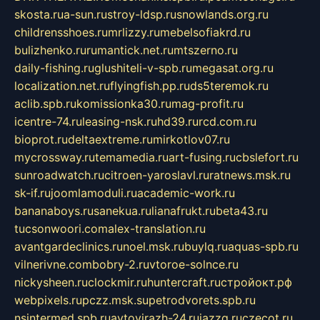
skosta.ru
a-sun.ru
stroy-ldsp.ru
snowlands.org.ru
childrensshoes.ru
mrlizzy.ru
mebelsofiakrd.ru
bulizhenko.ru
rumantick.net.ru
mtszerno.ru
daily-fishing.ru
glushiteli-v-spb.ru
megasat.org.ru
localization.net.ru
flyingfish.pp.ru
ds5teremok.ru
aclib.spb.ru
komissionka30.ru
mag-profit.ru
icentre-74.ru
leasing-nsk.ru
hd39.ru
rcd.com.ru
bioprot.ru
deltaextreme.ru
mirkotlov07.ru
mycrossway.ru
temamedia.ru
art-fusing.ru
cbslefort.ru
sunroadwatch.ru
citroen-yaroslavl.ru
ratnews.msk.ru
sk-if.ru
joomlamoduli.ru
academic-work.ru
bananaboys.ru
sanekua.ru
lianafrukt.ru
beta43.ru
tucsonwoori.com
alex-translation.ru
avantgardeclinics.ru
noel.msk.ru
buylq.ru
aquas-spb.ru
vilnerivne.com
bobry-2.ru
vtoroe-solnce.ru
nickysheen.ru
clockmir.ru
huntercraft.ru
стройокт.рф
webpixels.ru
pczz.msk.su
petrodvorets.spb.ru
nsintermed.spb.ru
avtovirazh-24.ru
jazzq.ru
czecot.ru