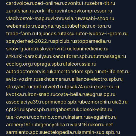
cardvoice.ru
zed-online.ru
zvonitut.ru
zebra-tlt.ru
zarafshan.ru
york-life.ru
vintovoykompressor.ru
vladivostok-map.ru
vlknrussia.ru
wasabi-shop.ru
webamator.ru
zaryna.ru
youtubefree.ru
x-ton.ru
trade-farm.ru
tajuncos.ru
taksu.ru
tor-lyubov-i-grom.ru
spayderhed-2022.ru
splclub.ru
stoppamedia.ru
snow-guard.ru
slovar-ivrit.ru
cleanmedicine.ru
shkurki-karakulya.ru
kanotiforet.spb.ru
tutmassage.ru
ecolog.org.ru
praga.spb.ru
falcorussia.ru
autodoctorservis.ru
kamertondom.spb.ru
net-life.net.ru
avto-vozim.ru
sakhcamera.ru
alliance-electro.spb.ru
stroyavt.ru
controlweb1.ru
tdsak74.ru
kinzozo-ru.ru
kvotka.ru
iron-snab.ru
costa-bella.ru
eugrus.pp.ru
associaciya39.ru
primexpo.spb.ru
bezmorchin.ru
ia2.ru
cpt21.ru
ispecspb.ru
regahost.ru
kolosok-elita.ru
tae-kwon.ru
consrio.com.ru
insiam.ru
avegainfo.ru
archery161.ru
bigencyclica.ru
vlast16.ru
korru.net
sarmiento.spb.su
extelopedia.ru
lammin-suo.spb.ru