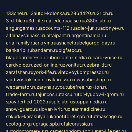
133chel.ru
13autor-kolonka.ru
2864420.ru
2rich.ru
3-d-file.ru
3d-file.ru
a-cdc.ru
aalse.ru
a380club.ru
airgungames.ru
accounts-112.ru
adler-jun.ru
adonyev.ru
alfeihavsalnassr.ru
altaipant.ru
argentinamia.ru
aria-family.ru
arkrym.ru
ashanet.ru
belgorod-day.ru
bankaribi.ru
bandamn.ru
bigfatcc.ru
blagodarenie-spb.ru
borodino-media.ru
card-voice.ru
cardvoice.ru
zed-online.ru
zvonitut.ru
zebra-tlt.ru
zarafshan.ru
york-life.ru
vintovoykompressor.ru
vladivostok-map.ru
vlknrussia.ru
wasabi-shop.ru
webamator.ru
zaryna.ru
youtubefree.ru
x-ton.ru
trade-farm.ru
tajuncos.ru
taksu.ru
tor-lyubov-i-grom.ru
spayderhed-2022.ru
splclub.ru
stoppamedia.ru
snow-guard.ru
slovar-ivrit.ru
cleanmedicine.ru
shkurki-karakulya.ru
kanotiforet.spb.ru
tutmassage.ru
ecolog.org.ru
praga.spb.ru
falcorussia.ru
autodoctorservis.ru
kamertondom.spb.ru
net-life.net.ru