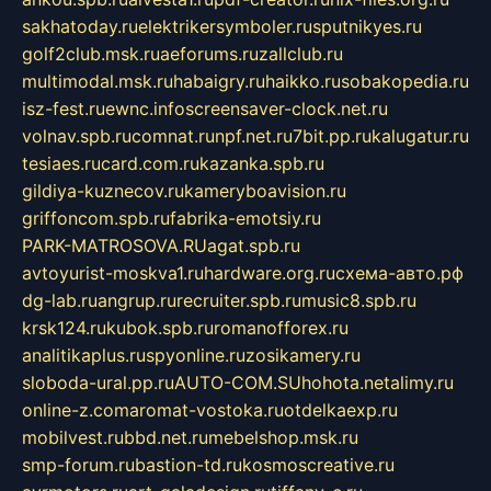
sakhatoday.ru
elektrikersymboler.ru
sputnikyes.ru
golf2club.msk.ru
aeforums.ru
zallclub.ru
multimodal.msk.ru
habaigry.ru
haikko.ru
sobakopedia.ru
isz-fest.ru
ewnc.info
screensaver-clock.net.ru
volnav.spb.ru
comnat.ru
npf.net.ru
7bit.pp.ru
kalugatur.ru
tesiaes.ru
card.com.ru
kazanka.spb.ru
gildiya-kuznecov.ru
kameryboavision.ru
griffoncom.spb.ru
fabrika-emotsiy.ru
PARK-MATROSOVA.RU
agat.spb.ru
avtoyurist-moskva1.ru
hardware.org.ru
схема-авто.рф
dg-lab.ru
angrup.ru
recruiter.spb.ru
music8.spb.ru
krsk124.ru
kubok.spb.ru
romanofforex.ru
analitikaplus.ru
spyonline.ru
zosikamery.ru
sloboda-ural.pp.ru
AUTO-COM.SU
hohota.net
alimy.ru
online-z.com
aromat-vostoka.ru
otdelkaexp.ru
mobilvest.ru
bbd.net.ru
mebelshop.msk.ru
smp-forum.ru
bastion-td.ru
kosmoscreative.ru