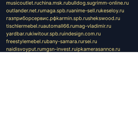
musicoutlet.ru
china.msk.ru
bulldog.su
grimm-online.ru
outlander.net.ru
maga.spb.ru
anime-sell.ru
keseloy.ru
газприборсервис.рф
karmin.spb.ru
shekswood.ru
tischlermebel.ru
automall66.ru
mag-vladimir.ru
yardbar.ru
kiwitour.spb.ru
indesign.com.ru
freestylemebel.ru
bany-samara.ru
rsei.ru
naidisvoyput.ru
mgsn-invest.ru
ipkamerasannce.ru
alicante-house.ru
ibelka74.ru
cozyhouse.info
vlkargalev-studio.ru
700mb.ru
figura-ufa.ru
alina-live.ru
belarusiannews.ru
womenknow.ru
dos-vniimk.ru
sega.net.ru
dv.net.ru
phenomenonsofhistory.com
telesputnik.net.ru
wall.pp.ru
pylesosroidmi.ru
gtc-clan.ru
cligs.ru
bibikazap.ru
popova.org.ru
netwhistler.spb.ru
bellvil.ru
bonzon.ru
iss-vladik.ru
defiparis.net.ru
las-gryzas.ru
amku.ru
electednews.spb.ru
feather.org.ru
spar72.ru
tankiigri.ru
dominus.com.ru
ibtree.ru
sanykool.pp.ru
unixlib.org.ru
menatep.spb.ru
gartenterrassen.ru
printeka.ru