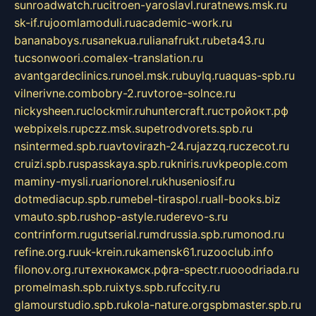
sunroadwatch.ru
citroen-yaroslavl.ru
ratnews.msk.ru
sk-if.ru
joomlamoduli.ru
academic-work.ru
bananaboys.ru
sanekua.ru
lianafrukt.ru
beta43.ru
tucsonwoori.com
alex-translation.ru
avantgardeclinics.ru
noel.msk.ru
buylq.ru
aquas-spb.ru
vilnerivne.com
bobry-2.ru
vtoroe-solnce.ru
nickysheen.ru
clockmir.ru
huntercraft.ru
стройокт.рф
webpixels.ru
pczz.msk.su
petrodvorets.spb.ru
nsintermed.spb.ru
avtovirazh-24.ru
jazzq.ru
czecot.ru
cruizi.spb.ru
spasskaya.spb.ru
kniris.ru
vkpeople.com
maminy-mysli.ru
arionorel.ru
khuseniosif.ru
dotmediacup.spb.ru
mebel-tiraspol.ru
all-books.biz
vmauto.spb.ru
shop-astyle.ru
derevo-s.ru
contrinform.ru
gutserial.ru
mdrussia.spb.ru
monod.ru
refine.org.ru
uk-krein.ru
kamensk61.ru
zooclub.info
filonov.org.ru
технокамск.рф
ra-spectr.ru
ooodriada.ru
promelmash.spb.ru
ixtys.spb.ru
fccity.ru
glamourstudio.spb.ru
kola-nature.org
spbmaster.spb.ru