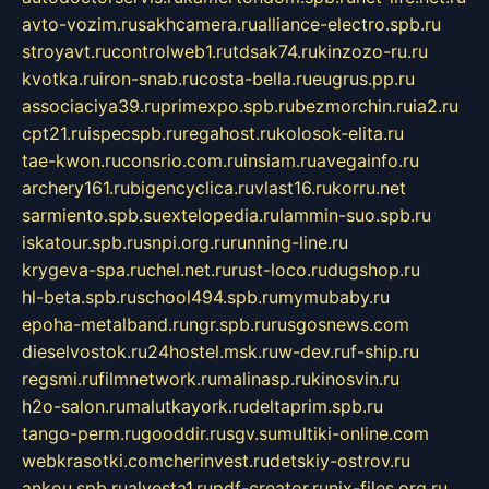
avto-vozim.ru
sakhcamera.ru
alliance-electro.spb.ru
stroyavt.ru
controlweb1.ru
tdsak74.ru
kinzozo-ru.ru
kvotka.ru
iron-snab.ru
costa-bella.ru
eugrus.pp.ru
associaciya39.ru
primexpo.spb.ru
bezmorchin.ru
ia2.ru
cpt21.ru
ispecspb.ru
regahost.ru
kolosok-elita.ru
tae-kwon.ru
consrio.com.ru
insiam.ru
avegainfo.ru
archery161.ru
bigencyclica.ru
vlast16.ru
korru.net
sarmiento.spb.su
extelopedia.ru
lammin-suo.spb.ru
iskatour.spb.ru
snpi.org.ru
running-line.ru
krygeva-spa.ru
chel.net.ru
rust-loco.ru
dugshop.ru
hl-beta.spb.ru
school494.spb.ru
mymubaby.ru
epoha-metalband.ru
ngr.spb.ru
rusgosnews.com
dieselvostok.ru
24hostel.msk.ru
w-dev.ru
f-ship.ru
regsmi.ru
filmnetwork.ru
malinasp.ru
kinosvin.ru
h2o-salon.ru
malutkayork.ru
deltaprim.spb.ru
tango-perm.ru
gooddir.ru
sgv.su
multiki-online.com
webkrasotki.com
cherinvest.ru
detskiy-ostrov.ru
ankou.spb.ru
alvesta1.ru
pdf-creator.ru
nix-files.org.ru