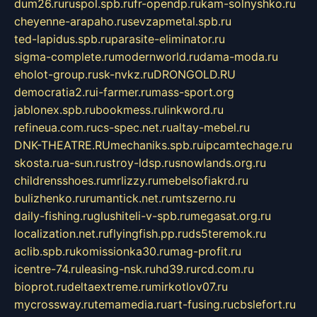
dum26.ru
ruspol.spb.ru
fr-opendp.ru
kam-solnyshko.ru
cheyenne-arapaho.ru
sevzapmetal.spb.ru
ted-lapidus.spb.ru
parasite-eliminator.ru
sigma-complete.ru
modernworld.ru
dama-moda.ru
eholot-group.ru
sk-nvkz.ru
DRONGOLD.RU
democratia2.ru
i-farmer.ru
mass-sport.org
jablonex.spb.ru
bookmess.ru
linkword.ru
refineua.com.ru
cs-spec.net.ru
altay-mebel.ru
DNK-THEATRE.RU
mechaniks.spb.ru
ipcamtechage.ru
skosta.ru
a-sun.ru
stroy-ldsp.ru
snowlands.org.ru
childrensshoes.ru
mrlizzy.ru
mebelsofiakrd.ru
bulizhenko.ru
rumantick.net.ru
mtszerno.ru
daily-fishing.ru
glushiteli-v-spb.ru
megasat.org.ru
localization.net.ru
flyingfish.pp.ru
ds5teremok.ru
aclib.spb.ru
komissionka30.ru
mag-profit.ru
icentre-74.ru
leasing-nsk.ru
hd39.ru
rcd.com.ru
bioprot.ru
deltaextreme.ru
mirkotlov07.ru
mycrossway.ru
temamedia.ru
art-fusing.ru
cbslefort.ru