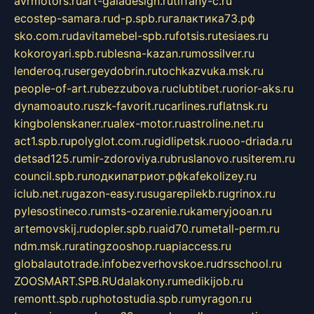
avrmotors.ru
art-galadesign.ru
tiffany-c.ru
ecostep-samara.ru
d-p.spb.ru
галактика73.рф
sko.com.ru
davitamebel-spb.ru
fotsis.ru
tesiaes.ru
kokoroyari.spb.ru
blesna-kazan.ru
mossilver.ru
lenderoq.ru
sergeydobrin.ru
tochkazvuka.msk.ru
people-of-art.ru
bezzubova.ru
clubtibet.ru
orior-aks.ru
dynamoauto.ru
szk-favorit.ru
carlines.ru
flatnsk.ru
kingbolenskaner.ru
alex-motor.ru
astroline.net.ru
act1.spb.ru
polyglot.com.ru
gidlipetsk.ru
ooo-driada.ru
detsad125.ru
mir-zdoroviya.ru
bruslanovo.ru
siterem.ru
council.spb.ru
лодкипатриот.рф
kafekolizey.ru
iclub.net.ru
gazon-easy.ru
sugarepilekb.ru
grinox.ru
pylesostineco.ru
msts-ozarenie.ru
kameryjooan.ru
artemovskij.ru
dopler.spb.ru
aid70.ru
metall-perm.ru
ndm.msk.ru
ratingzooshop.ru
apiaccess.ru
globalautotrade.info
bezverhovskoe.ru
drsschool.ru
ZOOSMART.SPB.RU
dalakony.ru
medikijob.ru
remontt.spb.ru
photostudia.spb.ru
myragon.ru