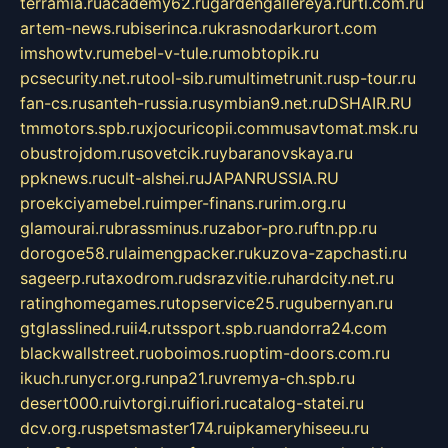
terramia.ru
academy62.ru
gardengallereya.ru
rti.com.ru
artem-news.ru
biserinca.ru
krasnodarkurort.com
imshowtv.ru
mebel-v-tule.ru
mobtopik.ru
pcsecurity.net.ru
tool-sib.ru
multimetrunit.ru
sp-tour.ru
fan-cs.ru
santeh-russia.ru
symbian9.net.ru
DSHAIR.RU
tmmotors.spb.ru
xjocuricopii.com
musavtomat.msk.ru
obustrojdom.ru
sovetcik.ru
ybaranovskaya.ru
ppknews.ru
cult-alshei.ru
JAPANRUSSIA.RU
proekciyamebel.ru
imper-finans.ru
rim.org.ru
glamourai.ru
brassminus.ru
zabor-pro.ru
ftn.pp.ru
dorogoe58.ru
laimengpacker.ru
kuzova-zapchasti.ru
sageerp.ru
taxodrom.ru
dsrazvitie.ru
hardcity.net.ru
ratinghomegames.ru
topservice25.ru
gubernyan.ru
gtglasslined.ru
ii4.ru
tssport.spb.ru
andorra24.com
blackwallstreet.ru
oboimos.ru
optim-doors.com.ru
ikuch.ru
nycr.org.ru
npa21.ru
vremya-ch.spb.ru
desert000.ru
ivtorgi.ru
ifiori.ru
catalog-statei.ru
dcv.org.ru
spetsmaster174.ru
ipkameryhiseeu.ru