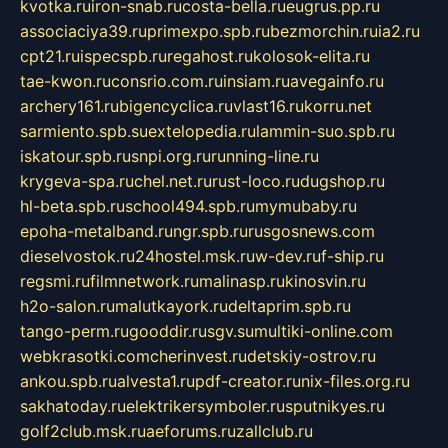
kvotka.ru
iron-snab.ru
costa-bella.ru
eugrus.pp.ru
associaciya39.ru
primexpo.spb.ru
bezmorchin.ru
ia2.ru
cpt21.ru
ispecspb.ru
regahost.ru
kolosok-elita.ru
tae-kwon.ru
consrio.com.ru
insiam.ru
avegainfo.ru
archery161.ru
bigencyclica.ru
vlast16.ru
korru.net
sarmiento.spb.su
extelopedia.ru
lammin-suo.spb.ru
iskatour.spb.ru
snpi.org.ru
running-line.ru
krygeva-spa.ru
chel.net.ru
rust-loco.ru
dugshop.ru
hl-beta.spb.ru
school494.spb.ru
mymubaby.ru
epoha-metalband.ru
ngr.spb.ru
rusgosnews.com
dieselvostok.ru
24hostel.msk.ru
w-dev.ru
f-ship.ru
regsmi.ru
filmnetwork.ru
malinasp.ru
kinosvin.ru
h2o-salon.ru
malutkayork.ru
deltaprim.spb.ru
tango-perm.ru
gooddir.ru
sgv.su
multiki-online.com
webkrasotki.com
cherinvest.ru
detskiy-ostrov.ru
ankou.spb.ru
alvesta1.ru
pdf-creator.ru
nix-files.org.ru
sakhatoday.ru
elektrikersymboler.ru
sputnikyes.ru
golf2club.msk.ru
aeforums.ru
zallclub.ru