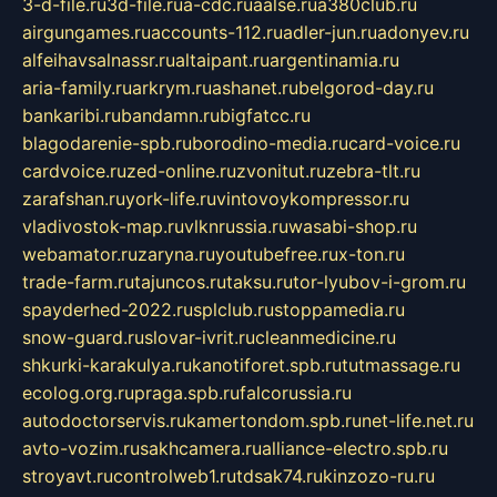
3-d-file.ru
3d-file.ru
a-cdc.ru
aalse.ru
a380club.ru
airgungames.ru
accounts-112.ru
adler-jun.ru
adonyev.ru
alfeihavsalnassr.ru
altaipant.ru
argentinamia.ru
aria-family.ru
arkrym.ru
ashanet.ru
belgorod-day.ru
bankaribi.ru
bandamn.ru
bigfatcc.ru
blagodarenie-spb.ru
borodino-media.ru
card-voice.ru
cardvoice.ru
zed-online.ru
zvonitut.ru
zebra-tlt.ru
zarafshan.ru
york-life.ru
vintovoykompressor.ru
vladivostok-map.ru
vlknrussia.ru
wasabi-shop.ru
webamator.ru
zaryna.ru
youtubefree.ru
x-ton.ru
trade-farm.ru
tajuncos.ru
taksu.ru
tor-lyubov-i-grom.ru
spayderhed-2022.ru
splclub.ru
stoppamedia.ru
snow-guard.ru
slovar-ivrit.ru
cleanmedicine.ru
shkurki-karakulya.ru
kanotiforet.spb.ru
tutmassage.ru
ecolog.org.ru
praga.spb.ru
falcorussia.ru
autodoctorservis.ru
kamertondom.spb.ru
net-life.net.ru
avto-vozim.ru
sakhcamera.ru
alliance-electro.spb.ru
stroyavt.ru
controlweb1.ru
tdsak74.ru
kinzozo-ru.ru