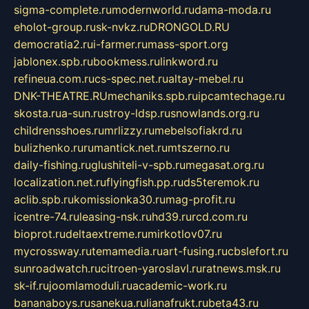
sigma-complete.ru
modernworld.ru
dama-moda.ru
eholot-group.ru
sk-nvkz.ru
DRONGOLD.RU
democratia2.ru
i-farmer.ru
mass-sport.org
jablonex.spb.ru
bookmess.ru
linkword.ru
refineua.com.ru
cs-spec.net.ru
altay-mebel.ru
DNK-THEATRE.RU
mechaniks.spb.ru
ipcamtechage.ru
skosta.ru
a-sun.ru
stroy-ldsp.ru
snowlands.org.ru
childrensshoes.ru
mrlizzy.ru
mebelsofiakrd.ru
bulizhenko.ru
rumantick.net.ru
mtszerno.ru
daily-fishing.ru
glushiteli-v-spb.ru
megasat.org.ru
localization.net.ru
flyingfish.pp.ru
ds5teremok.ru
aclib.spb.ru
komissionka30.ru
mag-profit.ru
icentre-74.ru
leasing-nsk.ru
hd39.ru
rcd.com.ru
bioprot.ru
deltaextreme.ru
mirkotlov07.ru
mycrossway.ru
temamedia.ru
art-fusing.ru
cbslefort.ru
sunroadwatch.ru
citroen-yaroslavl.ru
ratnews.msk.ru
sk-if.ru
joomlamoduli.ru
academic-work.ru
bananaboys.ru
sanekua.ru
lianafrukt.ru
beta43.ru