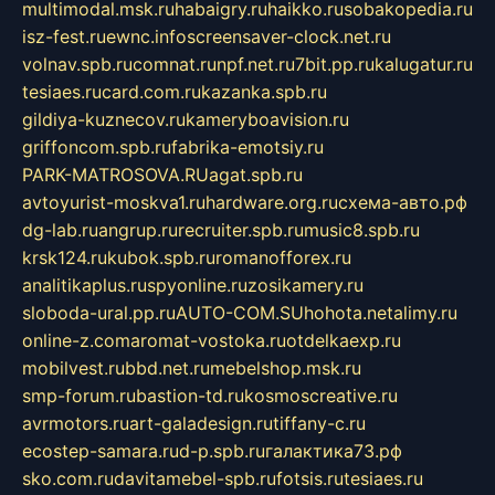
multimodal.msk.ru
habaigry.ru
haikko.ru
sobakopedia.ru
isz-fest.ru
ewnc.info
screensaver-clock.net.ru
volnav.spb.ru
comnat.ru
npf.net.ru
7bit.pp.ru
kalugatur.ru
tesiaes.ru
card.com.ru
kazanka.spb.ru
gildiya-kuznecov.ru
kameryboavision.ru
griffoncom.spb.ru
fabrika-emotsiy.ru
PARK-MATROSOVA.RU
agat.spb.ru
avtoyurist-moskva1.ru
hardware.org.ru
схема-авто.рф
dg-lab.ru
angrup.ru
recruiter.spb.ru
music8.spb.ru
krsk124.ru
kubok.spb.ru
romanofforex.ru
analitikaplus.ru
spyonline.ru
zosikamery.ru
sloboda-ural.pp.ru
AUTO-COM.SU
hohota.net
alimy.ru
online-z.com
aromat-vostoka.ru
otdelkaexp.ru
mobilvest.ru
bbd.net.ru
mebelshop.msk.ru
smp-forum.ru
bastion-td.ru
kosmoscreative.ru
avrmotors.ru
art-galadesign.ru
tiffany-c.ru
ecostep-samara.ru
d-p.spb.ru
галактика73.рф
sko.com.ru
davitamebel-spb.ru
fotsis.ru
tesiaes.ru