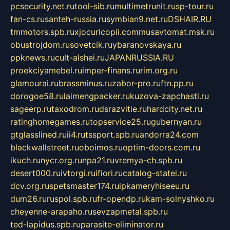
pcsecurity.net.ru
tool-sib.ru
multimetrunit.ru
sp-tour.ru
fan-cs.ru
santeh-russia.ru
symbian9.net.ru
DSHAIR.RU
tmmotors.spb.ru
xjocuricopii.com
musavtomat.msk.ru
obustrojdom.ru
sovetcik.ru
ybaranovskaya.ru
ppknews.ru
cult-alshei.ru
JAPANRUSSIA.RU
proekciyamebel.ru
imper-finans.ru
rim.org.ru
glamourai.ru
brassminus.ru
zabor-pro.ru
ftn.pp.ru
dorogoe58.ru
laimengpacker.ru
kuzova-zapchasti.ru
sageerp.ru
taxodrom.ru
dsrazvitie.ru
hardcity.net.ru
ratinghomegames.ru
topservice25.ru
gubernyan.ru
gtglasslined.ru
ii4.ru
tssport.spb.ru
andorra24.com
blackwallstreet.ru
oboimos.ru
optim-doors.com.ru
ikuch.ru
nycr.org.ru
npa21.ru
vremya-ch.spb.ru
desert000.ru
ivtorgi.ru
ifiori.ru
catalog-statei.ru
dcv.org.ru
spetsmaster174.ru
ipkameryhiseeu.ru
dum26.ru
ruspol.spb.ru
fr-opendp.ru
kam-solnyshko.ru
cheyenne-arapaho.ru
sevzapmetal.spb.ru
ted-lapidus.spb.ru
parasite-eliminator.ru