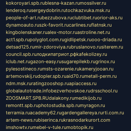
kokoroyari.spb.ru
blesna-kazan.ru
mossilver.ru
lenderoq.ru
sergeydobrin.ru
tochkazvuka.msk.ru
people-of-art.ru
bezzubova.ru
clubtibet.ru
orior-aks.ru
dynamoauto.ru
szk-favorit.ru
carlines.ru
flatnsk.ru
kingbolenskaner.ru
alex-motor.ru
astroline.net.ru
act1.spb.ru
polyglot.com.ru
gidlipetsk.ru
ooo-driada.ru
detsad125.ru
mir-zdoroviya.ru
bruslanovo.ru
siterem.ru
council.spb.ru
лодкипатриот.рф
kafekolizey.ru
iclub.net.ru
gazon-easy.ru
sugarepilekb.ru
grinox.ru
pylesostineco.ru
msts-ozarenie.ru
kameryjooan.ru
artemovskij.ru
dopler.spb.ru
aid70.ru
metall-perm.ru
ndm.msk.ru
ratingzooshop.ru
apiaccess.ru
globalautotrade.info
bezverhovskoe.ru
drsschool.ru
ZOOSMART.SPB.RU
dalakony.ru
medikijob.ru
remontt.spb.ru
photostudia.spb.ru
myragon.ru
terramia.ru
academy62.ru
gardengallereya.ru
rti.com.ru
artem-news.ru
biserinca.ru
krasnodarkurort.com
imshowtv.ru
mebel-v-tule.ru
mobtopik.ru