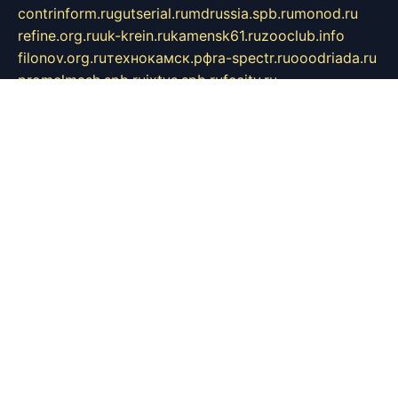
contrinform.ru
gutserial.ru
mdrussia.spb.ru
monod.ru
refine.org.ru
uk-krein.ru
kamensk61.ru
zooclub.info
filonov.org.ru
технокамск.рф
ra-spectr.ru
ooodriada.ru
promelmash.spb.ru
ixtys.spb.ru
fccity.ru
glamourstudio.spb.ru
kola-nature.org
spbmaster.spb.ru
musicoutlet.ru
china.msk.ru
bulldog.su
grimm-online.ru
outlander.net.ru
maga.spb.ru
anime-sell.ru
keseloy.ru
газприборсервис.рф
karmin.spb.ru
shekswood.ru
tischlermebel.ru
automall66.ru
mag-vladimir.ru
yardbar.ru
kiwitour.spb.ru
indesign.com.ru
freestylemebel.ru
bany-samara.ru
rsei.ru
naidisvoyput.ru
mgsn-invest.ru
ipkamerasannce.ru
alicante-house.ru
ibelka74.ru
cozyhouse.info
vlkargalev-studio.ru
700mb.ru
figura-ufa.ru
alina-live.ru
belarusiannews.ru
womenknow.ru
dos-vniimk.ru
sega.net.ru
dv.net.ru
phenomenonsofhistory.com
telesputnik.net.ru
wall.pp.ru
pylesosroidmi.ru
gtc-clan.ru
cligs.ru
bibikazap.ru
popova.org.ru