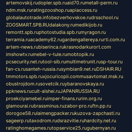
artemovskij.ru
dopler.spb.ru
aid70.ru
metall-perm.ru
ndm.msk.ru
ratingzooshop.ru
apiaccess.ru
globalautotrade.info
bezverhovskoe.ru
drsschool.ru
ZOOSMART.SPB.RU
dalakony.ru
medikijob.ru
remontt.spb.ru
photostudia.spb.ru
myragon.ru
terramia.ru
academy62.ru
gardengallereya.ru
rti.com.ru
artem-news.ru
biserinca.ru
krasnodarkurort.com
imshowtv.ru
mebel-v-tule.ru
mobtopik.ru
pcsecurity.net.ru
tool-sib.ru
multimetrunit.ru
sp-tour.ru
fan-cs.ru
santeh-russia.ru
symbian9.net.ru
DSHAIR.RU
tmmotors.spb.ru
xjocuricopii.com
musavtomat.msk.ru
obustrojdom.ru
sovetcik.ru
ybaranovskaya.ru
ppknews.ru
cult-alshei.ru
JAPANRUSSIA.RU
proekciyamebel.ru
imper-finans.ru
rim.org.ru
glamourai.ru
brassminus.ru
zabor-pro.ru
ftn.pp.ru
dorogoe58.ru
laimengpacker.ru
kuzova-zapchasti.ru
sageerp.ru
taxodrom.ru
dsrazvitie.ru
hardcity.net.ru
ratinghomegames.ru
topservice25.ru
gubernyan.ru