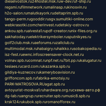
dieselvostok.ru
24hostel.msk.ru
w-dev.ru
f-ship.ru
regsmi.ru
filmnetwork.ru
malinasp.ru
kinosvin.ru
h2o-salon.ru
malutkayork.ru
deltaprim.spb.ru
tango-perm.ru
gooddir.ru
sgv.su
multiki-online.com
webkrasotki.com
cherinvest.ru
detskiy-ostrov.ru
ankou.spb.ru
alvesta1.ru
pdf-creator.ru
nix-files.org.ru
sakhatoday.ru
elektrikersymboler.ru
sputnikyes.ru
golf2club.msk.ru
aeforums.ru
zallclub.ru
multimodal.msk.ru
habaigry.ru
haikko.ru
sobakopedia.ru
isz-fest.ru
ewnc.info
screensaver-clock.net.ru
volnav.spb.ru
comnat.ru
npf.net.ru
7bit.pp.ru
kalugatur.ru
tesiaes.ru
card.com.ru
kazanka.spb.ru
gildiya-kuznecov.ru
kameryboavision.ru
griffoncom.spb.ru
fabrika-emotsiy.ru
PARK-MATROSOVA.RU
agat.spb.ru
avtoyurist-moskva1.ru
hardware.org.ru
схема-авто.рф
dg-lab.ru
angrup.ru
recruiter.spb.ru
music8.spb.ru
krsk124.ru
kubok.spb.ru
romanofforex.ru