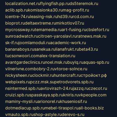
localization.net.ru
flyingfish.pp.ru
ds5teremok.ru
aclib.spb.ru
komissionka30.ru
mag-profit.ru
icentre-74.ru
leasing-nsk.ru
hd39.ru
rcd.com.ru
bioprot.ru
deltaextreme.ru
mirkotlov07.ru
mycrossway.ru
temamedia.ru
art-fusing.ru
cbslefort.ru
sunroadwatch.ru
citroen-yaroslavl.ru
ratnews.msk.ru
sk-if.ru
joomlamoduli.ru
academic-work.ru
bananaboys.ru
sanekua.ru
lianafrukt.ru
beta43.ru
tucsonwoori.com
alex-translation.ru
avantgardeclinics.ru
noel.msk.ru
buylq.ru
aquas-spb.ru
vilnerivne.com
bobry-2.ru
vtoroe-solnce.ru
nickysheen.ru
clockmir.ru
huntercraft.ru
стройокт.рф
webpixels.ru
pczz.msk.su
petrodvorets.spb.ru
nsintermed.spb.ru
avtovirazh-24.ru
jazzq.ru
czecot.ru
cruizi.spb.ru
spasskaya.spb.ru
kniris.ru
vkpeople.com
maminy-mysli.ru
arionorel.ru
khuseniosif.ru
dotmediacup.spb.ru
mebel-tiraspol.ru
all-books.biz
vmauto.spb.ru
shop-astyle.ru
derevo-s.ru