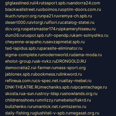
gtglasslined.ru
ii4.ru
tssport.spb.ru
andorra24.com
blackwallstreet.ru
oboimos.ru
optim-doors.com.ru
ikuch.ru
nycr.org.ru
npa21.ru
vremya-ch.spb.ru
desert000.ru
ivtorgi.ru
ifiori.ru
catalog-statei.ru
dcv.org.ru
spetsmaster174.ru
ipkameryhiseeu.ru
dum26.ru
ruspol.spb.ru
fr-opendp.ru
kam-solnyshko.ru
cheyenne-arapaho.ru
sevzapmetal.spb.ru
ted-lapidus.spb.ru
parasite-eliminator.ru
sigma-complete.ru
modernworld.ru
dama-moda.ru
eholot-group.ru
sk-nvkz.ru
DRONGOLD.RU
democratia2.ru
i-farmer.ru
mass-sport.org
jablonex.spb.ru
bookmess.ru
linkword.ru
refineua.com.ru
cs-spec.net.ru
altay-mebel.ru
DNK-THEATRE.RU
mechaniks.spb.ru
ipcamtechage.ru
skosta.ru
a-sun.ru
stroy-ldsp.ru
snowlands.org.ru
childrensshoes.ru
mrlizzy.ru
mebelsofiakrd.ru
bulizhenko.ru
rumantick.net.ru
mtszerno.ru
daily-fishing.ru
glushiteli-v-spb.ru
megasat.org.ru