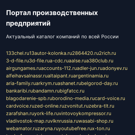
Портал производственных
предприятий
Актуальный каталог компаний по всей России
133chel.ru
13autor-kolonka.ru
2864420.ru
2rich.ru
3-d-file.ru
3d-file.ru
a-cdc.ru
aalse.ru
a380club.ru
airgungames.ru
accounts-112.ru
adler-jun.ru
adonyev.ru
alfeihavsalnassr.ru
altaipant.ru
argentinamia.ru
aria-family.ru
arkrym.ru
ashanet.ru
belgorod-day.ru
bankaribi.ru
bandamn.ru
bigfatcc.ru
blagodarenie-spb.ru
borodino-media.ru
card-voice.ru
cardvoice.ru
zed-online.ru
zvonitut.ru
zebra-tlt.ru
zarafshan.ru
york-life.ru
vintovoykompressor.ru
vladivostok-map.ru
vlknrussia.ru
wasabi-shop.ru
webamator.ru
zaryna.ru
youtubefree.ru
x-ton.ru