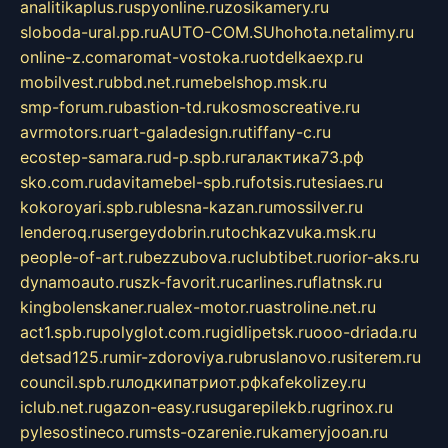
analitikaplus.ru
spyonline.ru
zosikamery.ru
sloboda-ural.pp.ru
AUTO-COM.SU
hohota.net
alimy.ru
online-z.com
aromat-vostoka.ru
otdelkaexp.ru
mobilvest.ru
bbd.net.ru
mebelshop.msk.ru
smp-forum.ru
bastion-td.ru
kosmoscreative.ru
avrmotors.ru
art-galadesign.ru
tiffany-c.ru
ecostep-samara.ru
d-p.spb.ru
галактика73.рф
sko.com.ru
davitamebel-spb.ru
fotsis.ru
tesiaes.ru
kokoroyari.spb.ru
blesna-kazan.ru
mossilver.ru
lenderoq.ru
sergeydobrin.ru
tochkazvuka.msk.ru
people-of-art.ru
bezzubova.ru
clubtibet.ru
orior-aks.ru
dynamoauto.ru
szk-favorit.ru
carlines.ru
flatnsk.ru
kingbolenskaner.ru
alex-motor.ru
astroline.net.ru
act1.spb.ru
polyglot.com.ru
gidlipetsk.ru
ooo-driada.ru
detsad125.ru
mir-zdoroviya.ru
bruslanovo.ru
siterem.ru
council.spb.ru
лодкипатриот.рф
kafekolizey.ru
iclub.net.ru
gazon-easy.ru
sugarepilekb.ru
grinox.ru
pylesostineco.ru
msts-ozarenie.ru
kameryjooan.ru