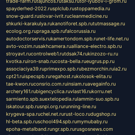
trade-farm.ru
tajuncos.ru
taksu.ru
tor-lyubov-i-grom.ru
spayderhed-2022.ru
splclub.ru
stoppamedia.ru
snow-guard.ru
slovar-ivrit.ru
cleanmedicine.ru
shkurki-karakulya.ru
kanotiforet.spb.ru
tutmassage.ru
ecolog.org.ru
praga.spb.ru
falcorussia.ru
autodoctorservis.ru
kamertondom.spb.ru
net-life.net.ru
avto-vozim.ru
sakhcamera.ru
alliance-electro.spb.ru
stroyavt.ru
controlweb1.ru
tdsak74.ru
kinzozo-ru.ru
kvotka.ru
iron-snab.ru
costa-bella.ru
eugrus.pp.ru
associaciya39.ru
primexpo.spb.ru
bezmorchin.ru
ia2.ru
cpt21.ru
ispecspb.ru
regahost.ru
kolosok-elita.ru
tae-kwon.ru
consrio.com.ru
insiam.ru
avegainfo.ru
archery161.ru
bigencyclica.ru
vlast16.ru
korru.net
sarmiento.spb.su
extelopedia.ru
lammin-suo.spb.ru
iskatour.spb.ru
snpi.org.ru
running-line.ru
krygeva-spa.ru
chel.net.ru
rust-loco.ru
dugshop.ru
hl-beta.spb.ru
school494.spb.ru
mymubaby.ru
epoha-metalband.ru
ngr.spb.ru
rusgosnews.com