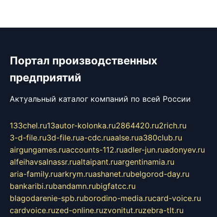
Портал производственных
предприятий
Актуальный каталог компаний по всей России
133chel.ru
13autor-kolonka.ru
2864420.ru
2rich.ru
3-d-file.ru
3d-file.ru
a-cdc.ru
aalse.ru
a380club.ru
airgungames.ru
accounts-112.ru
adler-jun.ru
adonyev.ru
alfeihavsalnassr.ru
altaipant.ru
argentinamia.ru
aria-family.ru
arkrym.ru
ashanet.ru
belgorod-day.ru
bankaribi.ru
bandamn.ru
bigfatcc.ru
blagodarenie-spb.ru
borodino-media.ru
card-voice.ru
cardvoice.ru
zed-online.ru
zvonitut.ru
zebra-tlt.ru