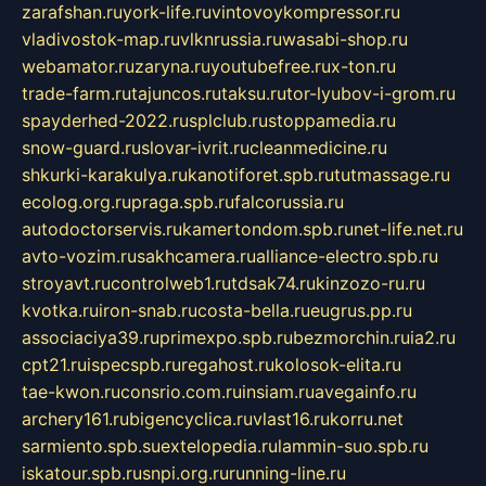
zarafshan.ru
york-life.ru
vintovoykompressor.ru
vladivostok-map.ru
vlknrussia.ru
wasabi-shop.ru
webamator.ru
zaryna.ru
youtubefree.ru
x-ton.ru
trade-farm.ru
tajuncos.ru
taksu.ru
tor-lyubov-i-grom.ru
spayderhed-2022.ru
splclub.ru
stoppamedia.ru
snow-guard.ru
slovar-ivrit.ru
cleanmedicine.ru
shkurki-karakulya.ru
kanotiforet.spb.ru
tutmassage.ru
ecolog.org.ru
praga.spb.ru
falcorussia.ru
autodoctorservis.ru
kamertondom.spb.ru
net-life.net.ru
avto-vozim.ru
sakhcamera.ru
alliance-electro.spb.ru
stroyavt.ru
controlweb1.ru
tdsak74.ru
kinzozo-ru.ru
kvotka.ru
iron-snab.ru
costa-bella.ru
eugrus.pp.ru
associaciya39.ru
primexpo.spb.ru
bezmorchin.ru
ia2.ru
cpt21.ru
ispecspb.ru
regahost.ru
kolosok-elita.ru
tae-kwon.ru
consrio.com.ru
insiam.ru
avegainfo.ru
archery161.ru
bigencyclica.ru
vlast16.ru
korru.net
sarmiento.spb.su
extelopedia.ru
lammin-suo.spb.ru
iskatour.spb.ru
snpi.org.ru
running-line.ru