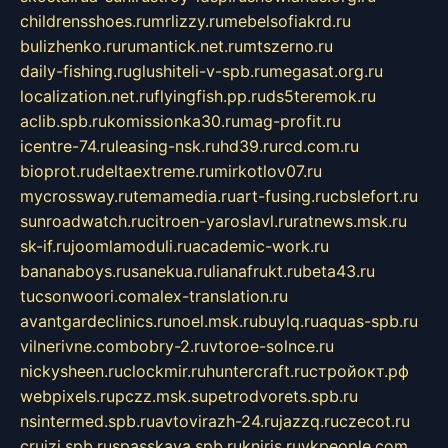
childrensshoes.ru
mrlizzy.ru
mebelsofiakrd.ru
bulizhenko.ru
rumantick.net.ru
mtszerno.ru
daily-fishing.ru
glushiteli-v-spb.ru
megasat.org.ru
localization.net.ru
flyingfish.pp.ru
ds5teremok.ru
aclib.spb.ru
komissionka30.ru
mag-profit.ru
icentre-74.ru
leasing-nsk.ru
hd39.ru
rcd.com.ru
bioprot.ru
deltaextreme.ru
mirkotlov07.ru
mycrossway.ru
temamedia.ru
art-fusing.ru
cbslefort.ru
sunroadwatch.ru
citroen-yaroslavl.ru
ratnews.msk.ru
sk-if.ru
joomlamoduli.ru
academic-work.ru
bananaboys.ru
sanekua.ru
lianafrukt.ru
beta43.ru
tucsonwoori.com
alex-translation.ru
avantgardeclinics.ru
noel.msk.ru
buylq.ru
aquas-spb.ru
vilnerivne.com
bobry-2.ru
vtoroe-solnce.ru
nickysheen.ru
clockmir.ru
huntercraft.ru
стройокт.рф
webpixels.ru
pczz.msk.su
petrodvorets.spb.ru
nsintermed.spb.ru
avtovirazh-24.ru
jazzq.ru
czecot.ru
cruizi.spb.ru
spasskaya.spb.ru
kniris.ru
vkpeople.com