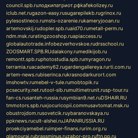
council.spb.ru
лодкипатриот.рф
kafekolizey.ru
iclub.net.ru
gazon-easy.ru
sugarepilekb.ru
grinox.ru
pylesostineco.ru
msts-ozarenie.ru
kameryjooan.ru
artemovskij.ru
dopler.spb.ru
aid70.ru
metall-perm.ru
ndm.msk.ru
ratingzooshop.ru
apiaccess.ru
globalautotrade.info
bezverhovskoe.ru
drsschool.ru
ZOOSMART.SPB.RU
dalakony.ru
medikijob.ru
remontt.spb.ru
photostudia.spb.ru
myragon.ru
terramia.ru
academy62.ru
gardengallereya.ru
rti.com.ru
artem-news.ru
biserinca.ru
krasnodarkurort.com
imshowtv.ru
mebel-v-tule.ru
mobtopik.ru
pcsecurity.net.ru
tool-sib.ru
multimetrunit.ru
sp-tour.ru
fan-cs.ru
santeh-russia.ru
symbian9.net.ru
DSHAIR.RU
tmmotors.spb.ru
xjocuricopii.com
musavtomat.msk.ru
obustrojdom.ru
sovetcik.ru
ybaranovskaya.ru
ppknews.ru
cult-alshei.ru
JAPANRUSSIA.RU
proekciyamebel.ru
imper-finans.ru
rim.org.ru
glamourai.ru
brassminus.ru
zabor-pro.ru
ftn.pp.ru