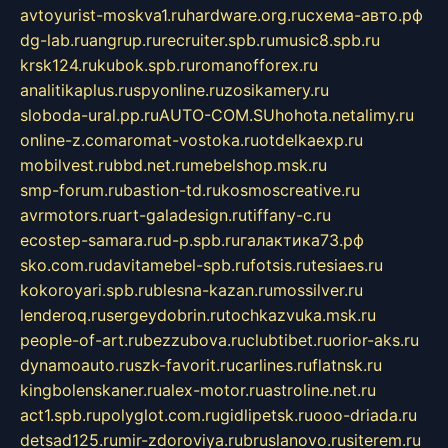
avtoyurist-moskva1.ru
hardware.org.ru
схема-авто.рф
dg-lab.ru
angrup.ru
recruiter.spb.ru
music8.spb.ru
krsk124.ru
kubok.spb.ru
romanofforex.ru
analitikaplus.ru
spyonline.ru
zosikamery.ru
sloboda-ural.pp.ru
AUTO-COM.SU
hohota.net
alimy.ru
online-z.com
aromat-vostoka.ru
otdelkaexp.ru
mobilvest.ru
bbd.net.ru
mebelshop.msk.ru
smp-forum.ru
bastion-td.ru
kosmoscreative.ru
avrmotors.ru
art-galadesign.ru
tiffany-c.ru
ecostep-samara.ru
d-p.spb.ru
галактика73.рф
sko.com.ru
davitamebel-spb.ru
fotsis.ru
tesiaes.ru
kokoroyari.spb.ru
blesna-kazan.ru
mossilver.ru
lenderoq.ru
sergeydobrin.ru
tochkazvuka.msk.ru
people-of-art.ru
bezzubova.ru
clubtibet.ru
orior-aks.ru
dynamoauto.ru
szk-favorit.ru
carlines.ru
flatnsk.ru
kingbolenskaner.ru
alex-motor.ru
astroline.net.ru
act1.spb.ru
polyglot.com.ru
gidlipetsk.ru
ooo-driada.ru
detsad125.ru
mir-zdoroviya.ru
bruslanovo.ru
siterem.ru