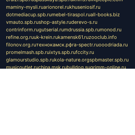
maminy-mysli.ru
arionorel.ru
khuseniosif.ru
dotmediacup.spb.ru
mebel-tiraspol.ru
all-books.biz
vmauto.spb.ru
shop-astyle.ru
derevo-s.ru
contrinform.ru
gutserial.ru
mdrussia.spb.ru
monod.ru
refine.org.ru
uk-krein.ru
kamensk61.ru
zooclub.info
filonov.org.ru
технокамск.рф
ra-spectr.ru
ooodriada.ru
promelmash.spb.ru
ixtys.spb.ru
fccity.ru
glamourstudio.spb.ru
kola-nature.org
spbmaster.spb.ru
musicoutlet.ru
china.msk.ru
bulldog.su
grimm-online.ru
outlander.net.ru
maga.spb.ru
anime-sell.ru
keseloy.ru
газприборсервис.рф
karmin.spb.ru
shekswood.ru
tischlermebel.ru
automall66.ru
mag-vladimir.ru
yardbar.ru
kiwitour.spb.ru
indesign.com.ru
freestylemebel.ru
bany-samara.ru
rsei.ru
naidisvoyput.ru
mgsn-invest.ru
ipkamerasannce.ru
alicante-house.ru
ibelka74.ru
cozyhouse.info
vlkargalev-studio.ru
700mb.ru
figura-ufa.ru
alina-live.ru