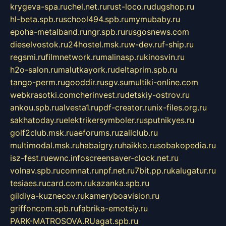
krygeva-spa.ru
chel.net.ru
rust-loco.ru
dugshop.ru
hl-beta.spb.ru
school494.spb.ru
mymubaby.ru
epoha-metalband.ru
ngr.spb.ru
rusgosnews.com
dieselvostok.ru
24hostel.msk.ru
w-dev.ru
f-ship.ru
regsmi.ru
filmnetwork.ru
malinasp.ru
kinosvin.ru
h2o-salon.ru
malutkayork.ru
deltaprim.spb.ru
tango-perm.ru
gooddir.ru
sgv.su
multiki-online.com
webkrasotki.com
cherinvest.ru
detskiy-ostrov.ru
ankou.spb.ru
alvesta1.ru
pdf-creator.ru
nix-files.org.ru
sakhatoday.ru
elektrikersymboler.ru
sputnikyes.ru
golf2club.msk.ru
aeforums.ru
zallclub.ru
multimodal.msk.ru
habaigry.ru
haikko.ru
sobakopedia.ru
isz-fest.ru
ewnc.info
screensaver-clock.net.ru
volnav.spb.ru
comnat.ru
npf.net.ru
7bit.pp.ru
kalugatur.ru
tesiaes.ru
card.com.ru
kazanka.spb.ru
gildiya-kuznecov.ru
kameryboavision.ru
griffoncom.spb.ru
fabrika-emotsiy.ru
PARK-MATROSOVA.RU
agat.spb.ru