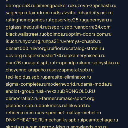
dorogoe58.ru
laimengpacker.ru
kuzova-zapchasti.ru
sageerp.ru
taxodrom.ru
dsrazvitie.ru
hardcity.net.ru
ratinghomegames.ru
topservice25.ru
gubernyan.ru
gtglasslined.ru
ii4.ru
tssport.spb.ru
andorra24.com
blackwallstreet.ru
oboimos.ru
optim-doors.com.ru
ikuch.ru
nycr.org.ru
npa21.ru
vremya-ch.spb.ru
desert000.ru
ivtorgi.ru
ifiori.ru
catalog-statei.ru
dcv.org.ru
spetsmaster174.ru
ipkameryhiseeu.ru
dum26.ru
ruspol.spb.ru
fr-opendp.ru
kam-solnyshko.ru
cheyenne-arapaho.ru
sevzapmetal.spb.ru
ted-lapidus.spb.ru
parasite-eliminator.ru
sigma-complete.ru
modernworld.ru
dama-moda.ru
eholot-group.ru
sk-nvkz.ru
DRONGOLD.RU
democratia2.ru
i-farmer.ru
mass-sport.org
jablonex.spb.ru
bookmess.ru
linkword.ru
refineua.com.ru
cs-spec.net.ru
altay-mebel.ru
DNK-THEATRE.RU
mechaniks.spb.ru
ipcamtechage.ru
skosta.ru
a-sun.ru
stroy-ldsp.ru
snowlands.org.ru