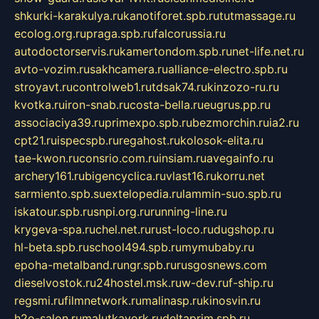
shkurki-karakulya.ru
kanotiforet.spb.ru
tutmassage.ru
ecolog.org.ru
praga.spb.ru
falcorussia.ru
autodoctorservis.ru
kamertondom.spb.ru
net-life.net.ru
avto-vozim.ru
sakhcamera.ru
alliance-electro.spb.ru
stroyavt.ru
controlweb1.ru
tdsak74.ru
kinzozo-ru.ru
kvotka.ru
iron-snab.ru
costa-bella.ru
eugrus.pp.ru
associaciya39.ru
primexpo.spb.ru
bezmorchin.ru
ia2.ru
cpt21.ru
ispecspb.ru
regahost.ru
kolosok-elita.ru
tae-kwon.ru
consrio.com.ru
insiam.ru
avegainfo.ru
archery161.ru
bigencyclica.ru
vlast16.ru
korru.net
sarmiento.spb.su
extelopedia.ru
lammin-suo.spb.ru
iskatour.spb.ru
snpi.org.ru
running-line.ru
krygeva-spa.ru
chel.net.ru
rust-loco.ru
dugshop.ru
hl-beta.spb.ru
school494.spb.ru
mymubaby.ru
epoha-metalband.ru
ngr.spb.ru
rusgosnews.com
dieselvostok.ru
24hostel.msk.ru
w-dev.ru
f-ship.ru
regsmi.ru
filmnetwork.ru
malinasp.ru
kinosvin.ru
h2o-salon.ru
malutkayork.ru
deltaprim.spb.ru