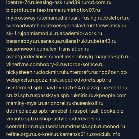
icentre-74.ru
leasing-nsk.ru
hd39.ru
rcd.com.ru
bioprot.ru
deltaextreme.ru
mirkotlov07.ru
mycrossway.ru
temamedia.ru
art-fusing.ru
cbslefort.ru
sunroadwatch.ru
citroen-yaroslavl.ru
ratnews.msk.ru
sk-if.ru
joomlamoduli.ru
academic-work.ru
bananaboys.ru
sanekua.ru
lianafrukt.ru
beta43.ru
tucsonwoori.com
alex-translation.ru
avantgardeclinics.ru
noel.msk.ru
buylq.ru
aquas-spb.ru
vilnerivne.com
bobry-2.ru
vtoroe-solnce.ru
nickysheen.ru
clockmir.ru
huntercraft.ru
стройокт.рф
webpixels.ru
pczz.msk.su
petrodvorets.spb.ru
nsintermed.spb.ru
avtovirazh-24.ru
jazzq.ru
czecot.ru
cruizi.spb.ru
spasskaya.spb.ru
kniris.ru
vkpeople.com
maminy-mysli.ru
arionorel.ru
khuseniosif.ru
dotmediacup.spb.ru
mebel-tiraspol.ru
all-books.biz
vmauto.spb.ru
shop-astyle.ru
derevo-s.ru
contrinform.ru
gutserial.ru
mdrussia.spb.ru
monod.ru
refine.org.ru
uk-krein.ru
kamensk61.ru
zooclub.info