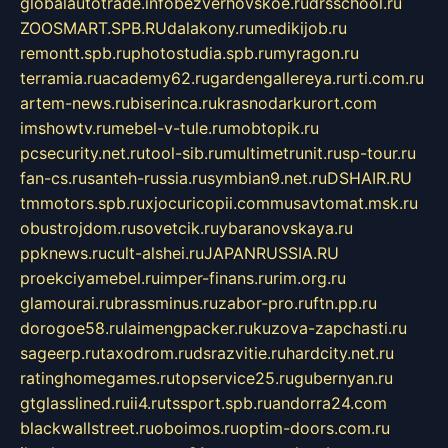
globalautotrade.info
bezverhovskoe.ru
drsschool.ru
ZOOSMART.SPB.RU
dalakony.ru
medikijob.ru
remontt.spb.ru
photostudia.spb.ru
myragon.ru
terramia.ru
academy62.ru
gardengallereya.ru
rti.com.ru
artem-news.ru
biserinca.ru
krasnodarkurort.com
imshowtv.ru
mebel-v-tule.ru
mobtopik.ru
pcsecurity.net.ru
tool-sib.ru
multimetrunit.ru
sp-tour.ru
fan-cs.ru
santeh-russia.ru
symbian9.net.ru
DSHAIR.RU
tmmotors.spb.ru
xjocuricopii.com
musavtomat.msk.ru
obustrojdom.ru
sovetcik.ru
ybaranovskaya.ru
ppknews.ru
cult-alshei.ru
JAPANRUSSIA.RU
proekciyamebel.ru
imper-finans.ru
rim.org.ru
glamourai.ru
brassminus.ru
zabor-pro.ru
ftn.pp.ru
dorogoe58.ru
laimengpacker.ru
kuzova-zapchasti.ru
sageerp.ru
taxodrom.ru
dsrazvitie.ru
hardcity.net.ru
ratinghomegames.ru
topservice25.ru
gubernyan.ru
gtglasslined.ru
ii4.ru
tssport.spb.ru
andorra24.com
blackwallstreet.ru
oboimos.ru
optim-doors.com.ru