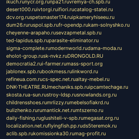
ikuch.ru
nycr.org.ru
npa21.ru
vremya-ch.spb.ru
desert000.ru
ivtorgi.ru
ifiori.ru
catalog-statei.ru
dcv.org.ru
spetsmaster174.ru
ipkameryhiseeu.ru
dum26.ru
ruspol.spb.ru
fr-opendp.ru
kam-solnyshko.ru
cheyenne-arapaho.ru
sevzapmetal.spb.ru
ted-lapidus.spb.ru
parasite-eliminator.ru
sigma-complete.ru
modernworld.ru
dama-moda.ru
eholot-group.ru
sk-nvkz.ru
DRONGOLD.RU
democratia2.ru
i-farmer.ru
mass-sport.org
jablonex.spb.ru
bookmess.ru
linkword.ru
refineua.com.ru
cs-spec.net.ru
altay-mebel.ru
DNK-THEATRE.RU
mechaniks.spb.ru
ipcamtechage.ru
skosta.ru
a-sun.ru
stroy-ldsp.ru
snowlands.org.ru
childrensshoes.ru
mrlizzy.ru
mebelsofiakrd.ru
bulizhenko.ru
rumantick.net.ru
mtszerno.ru
daily-fishing.ru
glushiteli-v-spb.ru
megasat.org.ru
localization.net.ru
flyingfish.pp.ru
ds5teremok.ru
aclib.spb.ru
komissionka30.ru
mag-profit.ru