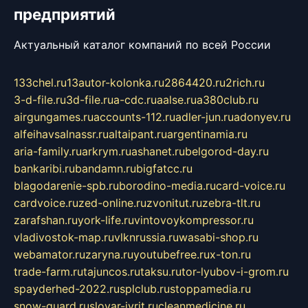
предприятий
Актуальный каталог компаний по всей России
133chel.ru
13autor-kolonka.ru
2864420.ru
2rich.ru
3-d-file.ru
3d-file.ru
a-cdc.ru
aalse.ru
a380club.ru
airgungames.ru
accounts-112.ru
adler-jun.ru
adonyev.ru
alfeihavsalnassr.ru
altaipant.ru
argentinamia.ru
aria-family.ru
arkrym.ru
ashanet.ru
belgorod-day.ru
bankaribi.ru
bandamn.ru
bigfatcc.ru
blagodarenie-spb.ru
borodino-media.ru
card-voice.ru
cardvoice.ru
zed-online.ru
zvonitut.ru
zebra-tlt.ru
zarafshan.ru
york-life.ru
vintovoykompressor.ru
vladivostok-map.ru
vlknrussia.ru
wasabi-shop.ru
webamator.ru
zaryna.ru
youtubefree.ru
x-ton.ru
trade-farm.ru
tajuncos.ru
taksu.ru
tor-lyubov-i-grom.ru
spayderhed-2022.ru
splclub.ru
stoppamedia.ru
snow-guard.ru
slovar-ivrit.ru
cleanmedicine.ru