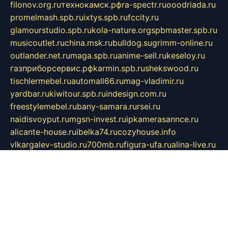
filonov.org.ru
технокамск.рф
ra-spectr.ru
ooodriada.ru
promelmash.spb.ru
ixtys.spb.ru
fccity.ru
glamourstudio.spb.ru
kola-nature.org
spbmaster.spb.ru
musicoutlet.ru
china.msk.ru
bulldog.su
grimm-online.ru
outlander.net.ru
maga.spb.ru
anime-sell.ru
keseloy.ru
газприборсервис.рф
karmin.spb.ru
shekswood.ru
tischlermebel.ru
automall66.ru
mag-vladimir.ru
yardbar.ru
kiwitour.spb.ru
indesign.com.ru
freestylemebel.ru
bany-samara.ru
rsei.ru
naidisvoyput.ru
mgsn-invest.ru
ipkamerasannce.ru
alicante-house.ru
ibelka74.ru
cozyhouse.info
vlkargalev-studio.ru
700mb.ru
figura-ufa.ru
alina-live.ru
belarusiannews.ru
womenknow.ru
dos-vniimk.ru
sega.net.ru
dv.net.ru
phenomenonsofhistory.com
telesputnik.net.ru
wall.pp.ru
pylesosroidmi.ru
gtc-clan.ru
cligs.ru
bibikazap.ru
popova.org.ru
netwhistler.spb.ru
bellvil.ru
bonzon.ru
iss-vladik.ru
defiparis.net.ru
las-gryzas.ru
amku.ru