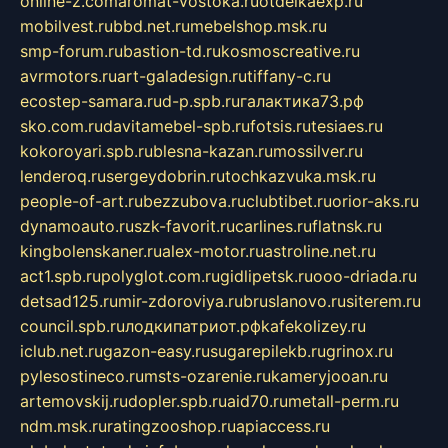
online-z.com
aromat-vostoka.ru
otdelkaexp.ru
mobilvest.ru
bbd.net.ru
mebelshop.msk.ru
smp-forum.ru
bastion-td.ru
kosmoscreative.ru
avrmotors.ru
art-galadesign.ru
tiffany-c.ru
ecostep-samara.ru
d-p.spb.ru
галактика73.рф
sko.com.ru
davitamebel-spb.ru
fotsis.ru
tesiaes.ru
kokoroyari.spb.ru
blesna-kazan.ru
mossilver.ru
lenderoq.ru
sergeydobrin.ru
tochkazvuka.msk.ru
people-of-art.ru
bezzubova.ru
clubtibet.ru
orior-aks.ru
dynamoauto.ru
szk-favorit.ru
carlines.ru
flatnsk.ru
kingbolenskaner.ru
alex-motor.ru
astroline.net.ru
act1.spb.ru
polyglot.com.ru
gidlipetsk.ru
ooo-driada.ru
detsad125.ru
mir-zdoroviya.ru
bruslanovo.ru
siterem.ru
council.spb.ru
лодкипатриот.рф
kafekolizey.ru
iclub.net.ru
gazon-easy.ru
sugarepilekb.ru
grinox.ru
pylesostineco.ru
msts-ozarenie.ru
kameryjooan.ru
artemovskij.ru
dopler.spb.ru
aid70.ru
metall-perm.ru
ndm.msk.ru
ratingzooshop.ru
apiaccess.ru