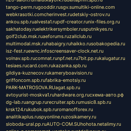
tango-perm.ru
gooddir.ru
sgv.su
multiki-online.com
webkrasotki.com
cherinvest.ru
detskiy-ostrov.ru
ankou.spb.ru
alvesta1.ru
pdf-creator.ru
nix-files.org.ru
sakhatoday.ru
elektrikersymboler.ru
sputnikyes.ru
golf2club.msk.ru
aeforums.ru
zallclub.ru
multimodal.msk.ru
habaigry.ru
haikko.ru
sobakopedia.ru
isz-fest.ru
ewnc.info
screensaver-clock.net.ru
volnav.spb.ru
comnat.ru
npf.net.ru
7bit.pp.ru
kalugatur.ru
tesiaes.ru
card.com.ru
kazanka.spb.ru
gildiya-kuznecov.ru
kameryboavision.ru
griffoncom.spb.ru
fabrika-emotsiy.ru
PARK-MATROSOVA.RU
agat.spb.ru
avtoyurist-moskva1.ru
hardware.org.ru
схема-авто.рф
dg-lab.ru
angrup.ru
recruiter.spb.ru
music8.spb.ru
krsk124.ru
kubok.spb.ru
romanofforex.ru
analitikaplus.ru
spyonline.ru
zosikamery.ru
sloboda-ural.pp.ru
AUTO-COM.SU
hohota.net
alimy.ru