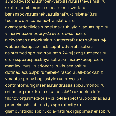
sunroadwatch.ru
citroen-yaroslavl.ru
ratnews.msk.ru
sk-if.ru
joomlamoduli.ru
academic-work.ru
bananaboys.ru
sanekua.ru
lianafrukt.ru
beta43.ru
tucsonwoori.com
alex-translation.ru
avantgardeclinics.ru
noel.msk.ru
buylq.ru
aquas-spb.ru
vilnerivne.com
bobry-2.ru
vtoroe-solnce.ru
nickysheen.ru
clockmir.ru
huntercraft.ru
стройокт.рф
webpixels.ru
pczz.msk.su
petrodvorets.spb.ru
nsintermed.spb.ru
avtovirazh-24.ru
jazzq.ru
czecot.ru
cruizi.spb.ru
spasskaya.spb.ru
kniris.ru
vkpeople.com
maminy-mysli.ru
arionorel.ru
khuseniosif.ru
dotmediacup.spb.ru
mebel-tiraspol.ru
all-books.biz
vmauto.spb.ru
shop-astyle.ru
derevo-s.ru
contrinform.ru
gutserial.ru
mdrussia.spb.ru
monod.ru
refine.org.ru
uk-krein.ru
kamensk61.ru
zooclub.info
filonov.org.ru
технокамск.рф
ra-spectr.ru
ooodriada.ru
promelmash.spb.ru
ixtys.spb.ru
fccity.ru
glamourstudio.spb.ru
kola-nature.org
spbmaster.spb.ru