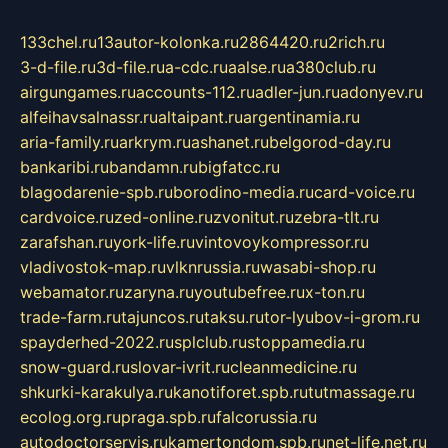
133chel.ru
13autor-kolonka.ru
2864420.ru
2rich.ru
3-d-file.ru
3d-file.ru
a-cdc.ru
aalse.ru
a380club.ru
airgungames.ru
accounts-112.ru
adler-jun.ru
adonyev.ru
alfeihavsalnassr.ru
altaipant.ru
argentinamia.ru
aria-family.ru
arkrym.ru
ashanet.ru
belgorod-day.ru
bankaribi.ru
bandamn.ru
bigfatcc.ru
blagodarenie-spb.ru
borodino-media.ru
card-voice.ru
cardvoice.ru
zed-online.ru
zvonitut.ru
zebra-tlt.ru
zarafshan.ru
york-life.ru
vintovoykompressor.ru
vladivostok-map.ru
vlknrussia.ru
wasabi-shop.ru
webamator.ru
zaryna.ru
youtubefree.ru
x-ton.ru
trade-farm.ru
tajuncos.ru
taksu.ru
tor-lyubov-i-grom.ru
spayderhed-2022.ru
splclub.ru
stoppamedia.ru
snow-guard.ru
slovar-ivrit.ru
cleanmedicine.ru
shkurki-karakulya.ru
kanotiforet.spb.ru
tutmassage.ru
ecolog.org.ru
praga.spb.ru
falcorussia.ru
autodoctorservis.ru
kamertondom.spb.ru
net-life.net.ru