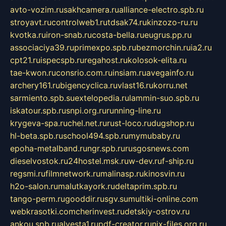
avto-vozim.ru
sakhcamera.ru
alliance-electro.spb.ru
stroyavt.ru
controlweb1.ru
tdsak74.ru
kinzozo-ru.ru
kvotka.ru
iron-snab.ru
costa-bella.ru
eugrus.pp.ru
associaciya39.ru
primexpo.spb.ru
bezmorchin.ru
ia2.ru
cpt21.ru
ispecspb.ru
regahost.ru
kolosok-elita.ru
tae-kwon.ru
consrio.com.ru
insiam.ru
avegainfo.ru
archery161.ru
bigencyclica.ru
vlast16.ru
korru.net
sarmiento.spb.su
extelopedia.ru
lammin-suo.spb.ru
iskatour.spb.ru
snpi.org.ru
running-line.ru
krygeva-spa.ru
chel.net.ru
rust-loco.ru
dugshop.ru
hl-beta.spb.ru
school494.spb.ru
mymubaby.ru
epoha-metalband.ru
ngr.spb.ru
rusgosnews.com
dieselvostok.ru
24hostel.msk.ru
w-dev.ru
f-ship.ru
regsmi.ru
filmnetwork.ru
malinasp.ru
kinosvin.ru
h2o-salon.ru
malutkayork.ru
deltaprim.spb.ru
tango-perm.ru
gooddir.ru
sgv.su
multiki-online.com
webkrasotki.com
cherinvest.ru
detskiy-ostrov.ru
ankou.spb.ru
alvesta1.ru
pdf-creator.ru
nix-files.org.ru