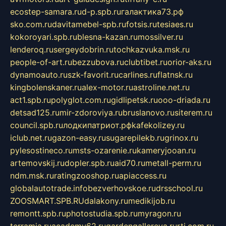
ecostep-samara.ru
d-p.spb.ru
галактика73.рф
sko.com.ru
davitamebel-spb.ru
fotsis.ru
tesiaes.ru
kokoroyari.spb.ru
blesna-kazan.ru
mossilver.ru
lenderoq.ru
sergeydobrin.ru
tochkazvuka.msk.ru
people-of-art.ru
bezzubova.ru
clubtibet.ru
orior-aks.ru
dynamoauto.ru
szk-favorit.ru
carlines.ru
flatnsk.ru
kingbolenskaner.ru
alex-motor.ru
astroline.net.ru
act1.spb.ru
polyglot.com.ru
gidlipetsk.ru
ooo-driada.ru
detsad125.ru
mir-zdoroviya.ru
bruslanovo.ru
siterem.ru
council.spb.ru
лодкипатриот.рф
kafekolizey.ru
iclub.net.ru
gazon-easy.ru
sugarepilekb.ru
grinox.ru
pylesostineco.ru
msts-ozarenie.ru
kameryjooan.ru
artemovskij.ru
dopler.spb.ru
aid70.ru
metall-perm.ru
ndm.msk.ru
ratingzooshop.ru
apiaccess.ru
globalautotrade.info
bezverhovskoe.ru
drsschool.ru
ZOOSMART.SPB.RU
dalakony.ru
medikijob.ru
remontt.spb.ru
photostudia.spb.ru
myragon.ru