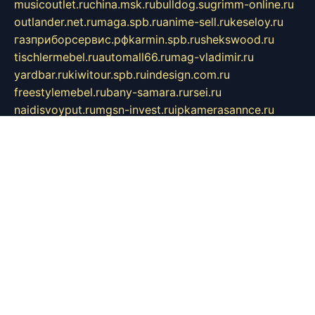
musicoutlet.ru
china.msk.ru
bulldog.su
grimm-online.ru
outlander.net.ru
maga.spb.ru
anime-sell.ru
keseloy.ru
газприборсервис.рф
karmin.spb.ru
shekswood.ru
tischlermebel.ru
automall66.ru
mag-vladimir.ru
yardbar.ru
kiwitour.spb.ru
indesign.com.ru
freestylemebel.ru
bany-samara.ru
rsei.ru
naidisvoyput.ru
mgsn-invest.ru
ipkamerasannce.ru
alicante-house.ru
ibelka74.ru
cozyhouse.info
vlkargalev-studio.ru
700mb.ru
figura-ufa.ru
alina-live.ru
belarusiannews.ru
womenknow.ru
dos-vniimk.ru
sega.net.ru
dv.net.ru
phenomenonsofhistory.com
telesputnik.net.ru
wall.pp.ru
pylesosroidmi.ru
gtc-clan.ru
cligs.ru
bibikazap.ru
popova.org.ru
netwhistler.spb.ru
bellvil.ru
bonzon.ru
iss-vladik.ru
defiparis.net.ru
las-gryzas.ru
amku.ru
electednews.spb.ru
feather.org.ru
spar72.ru
tankiigri.ru
dominus.com.ru
ibtree.ru
sanykool.pp.ru
unixlib.org.ru
menatep.spb.ru
gartenterrassen.ru
printeka.ru