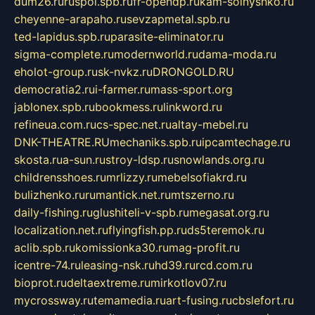
dum26.ru
ruspol.spb.ru
fr-opendp.ru
kam-solnyshko.ru
cheyenne-arapaho.ru
sevzapmetal.spb.ru
ted-lapidus.spb.ru
parasite-eliminator.ru
sigma-complete.ru
modernworld.ru
dama-moda.ru
eholot-group.ru
sk-nvkz.ru
DRONGOLD.RU
democratia2.ru
i-farmer.ru
mass-sport.org
jablonex.spb.ru
bookmess.ru
linkword.ru
refineua.com.ru
cs-spec.net.ru
altay-mebel.ru
DNK-THEATRE.RU
mechaniks.spb.ru
ipcamtechage.ru
skosta.ru
a-sun.ru
stroy-ldsp.ru
snowlands.org.ru
childrensshoes.ru
mrlizzy.ru
mebelsofiakrd.ru
bulizhenko.ru
rumantick.net.ru
mtszerno.ru
daily-fishing.ru
glushiteli-v-spb.ru
megasat.org.ru
localization.net.ru
flyingfish.pp.ru
ds5teremok.ru
aclib.spb.ru
komissionka30.ru
mag-profit.ru
icentre-74.ru
leasing-nsk.ru
hd39.ru
rcd.com.ru
bioprot.ru
deltaextreme.ru
mirkotlov07.ru
mycrossway.ru
temamedia.ru
art-fusing.ru
cbslefort.ru