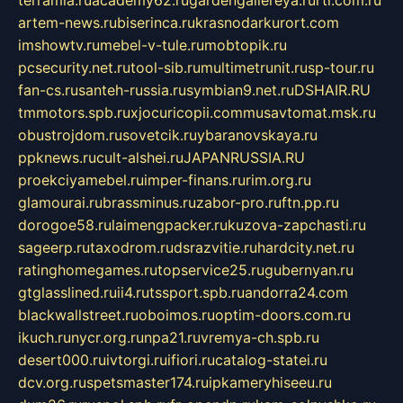
terramia.ru
academy62.ru
gardengallereya.ru
rti.com.ru
artem-news.ru
biserinca.ru
krasnodarkurort.com
imshowtv.ru
mebel-v-tule.ru
mobtopik.ru
pcsecurity.net.ru
tool-sib.ru
multimetrunit.ru
sp-tour.ru
fan-cs.ru
santeh-russia.ru
symbian9.net.ru
DSHAIR.RU
tmmotors.spb.ru
xjocuricopii.com
musavtomat.msk.ru
obustrojdom.ru
sovetcik.ru
ybaranovskaya.ru
ppknews.ru
cult-alshei.ru
JAPANRUSSIA.RU
proekciyamebel.ru
imper-finans.ru
rim.org.ru
glamourai.ru
brassminus.ru
zabor-pro.ru
ftn.pp.ru
dorogoe58.ru
laimengpacker.ru
kuzova-zapchasti.ru
sageerp.ru
taxodrom.ru
dsrazvitie.ru
hardcity.net.ru
ratinghomegames.ru
topservice25.ru
gubernyan.ru
gtglasslined.ru
ii4.ru
tssport.spb.ru
andorra24.com
blackwallstreet.ru
oboimos.ru
optim-doors.com.ru
ikuch.ru
nycr.org.ru
npa21.ru
vremya-ch.spb.ru
desert000.ru
ivtorgi.ru
ifiori.ru
catalog-statei.ru
dcv.org.ru
spetsmaster174.ru
ipkameryhiseeu.ru