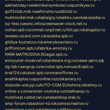
sakhatoday.ru
elektrikersymboler.ru
sputnikyes.ru
golf2club.msk.ru
aeforums.ru
zallclub.ru
multimodal.msk.ru
habaigry.ru
haikko.ru
sobakopedia.ru
isz-fest.ru
ewnc.info
screensaver-clock.net.ru
volnav.spb.ru
comnat.ru
npf.net.ru
7bit.pp.ru
kalugatur.ru
tesiaes.ru
card.com.ru
kazanka.spb.ru
gildiya-kuznecov.ru
kameryboavision.ru
griffoncom.spb.ru
fabrika-emotsiy.ru
PARK-MATROSOVA.RU
agat.spb.ru
avtoyurist-moskva1.ru
hardware.org.ru
схема-авто.рф
dg-lab.ru
angrup.ru
recruiter.spb.ru
music8.spb.ru
krsk124.ru
kubok.spb.ru
romanofforex.ru
analitikaplus.ru
spyonline.ru
zosikamery.ru
sloboda-ural.pp.ru
AUTO-COM.SU
hohota.net
alimy.ru
online-z.com
aromat-vostoka.ru
otdelkaexp.ru
mobilvest.ru
bbd.net.ru
mebelshop.msk.ru
smp-forum.ru
bastion-td.ru
kosmoscreative.ru
avrmotors.ru
art-galadesign.ru
tiffany-c.ru