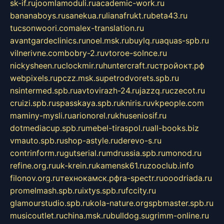
sk-if.ru
joomlamoduli.ru
academic-work.ru
bananaboys.ru
sanekua.ru
lianafrukt.ru
beta43.ru
tucsonwoori.com
alex-translation.ru
avantgardeclinics.ru
noel.msk.ru
buylq.ru
aquas-spb.ru
vilnerivne.com
bobry-2.ru
vtoroe-solnce.ru
nickysheen.ru
clockmir.ru
huntercraft.ru
стройокт.рф
webpixels.ru
pczz.msk.su
petrodvorets.spb.ru
nsintermed.spb.ru
avtovirazh-24.ru
jazzq.ru
czecot.ru
cruizi.spb.ru
spasskaya.spb.ru
kniris.ru
vkpeople.com
maminy-mysli.ru
arionorel.ru
khuseniosif.ru
dotmediacup.spb.ru
mebel-tiraspol.ru
all-books.biz
vmauto.spb.ru
shop-astyle.ru
derevo-s.ru
contrinform.ru
gutserial.ru
mdrussia.spb.ru
monod.ru
refine.org.ru
uk-krein.ru
kamensk61.ru
zooclub.info
filonov.org.ru
технокамск.рф
ra-spectr.ru
ooodriada.ru
promelmash.spb.ru
ixtys.spb.ru
fccity.ru
glamourstudio.spb.ru
kola-nature.org
spbmaster.spb.ru
musicoutlet.ru
china.msk.ru
bulldog.su
grimm-online.ru