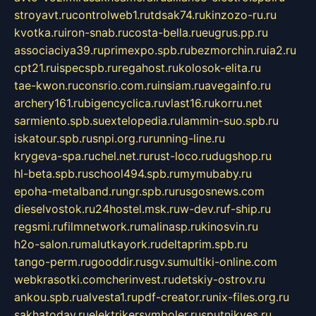
stroyavt.ru
controlweb1.ru
tdsak74.ru
kinzozo-ru.ru
kvotka.ru
iron-snab.ru
costa-bella.ru
eugrus.pp.ru
associaciya39.ru
primexpo.spb.ru
bezmorchin.ru
ia2.ru
cpt21.ru
ispecspb.ru
regahost.ru
kolosok-elita.ru
tae-kwon.ru
consrio.com.ru
insiam.ru
avegainfo.ru
archery161.ru
bigencyclica.ru
vlast16.ru
korru.net
sarmiento.spb.su
extelopedia.ru
lammin-suo.spb.ru
iskatour.spb.ru
snpi.org.ru
running-line.ru
krygeva-spa.ru
chel.net.ru
rust-loco.ru
dugshop.ru
hl-beta.spb.ru
school494.spb.ru
mymubaby.ru
epoha-metalband.ru
ngr.spb.ru
rusgosnews.com
dieselvostok.ru
24hostel.msk.ru
w-dev.ru
f-ship.ru
regsmi.ru
filmnetwork.ru
malinasp.ru
kinosvin.ru
h2o-salon.ru
malutkayork.ru
deltaprim.spb.ru
tango-perm.ru
gooddir.ru
sgv.su
multiki-online.com
webkrasotki.com
cherinvest.ru
detskiy-ostrov.ru
ankou.spb.ru
alvesta1.ru
pdf-creator.ru
nix-files.org.ru
sakhatoday.ru
elektrikersymboler.ru
sputnikyes.ru