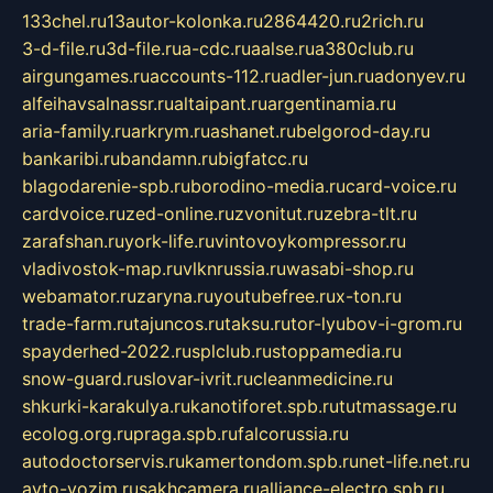
133chel.ru
13autor-kolonka.ru
2864420.ru
2rich.ru
3-d-file.ru
3d-file.ru
a-cdc.ru
aalse.ru
a380club.ru
airgungames.ru
accounts-112.ru
adler-jun.ru
adonyev.ru
alfeihavsalnassr.ru
altaipant.ru
argentinamia.ru
aria-family.ru
arkrym.ru
ashanet.ru
belgorod-day.ru
bankaribi.ru
bandamn.ru
bigfatcc.ru
blagodarenie-spb.ru
borodino-media.ru
card-voice.ru
cardvoice.ru
zed-online.ru
zvonitut.ru
zebra-tlt.ru
zarafshan.ru
york-life.ru
vintovoykompressor.ru
vladivostok-map.ru
vlknrussia.ru
wasabi-shop.ru
webamator.ru
zaryna.ru
youtubefree.ru
x-ton.ru
trade-farm.ru
tajuncos.ru
taksu.ru
tor-lyubov-i-grom.ru
spayderhed-2022.ru
splclub.ru
stoppamedia.ru
snow-guard.ru
slovar-ivrit.ru
cleanmedicine.ru
shkurki-karakulya.ru
kanotiforet.spb.ru
tutmassage.ru
ecolog.org.ru
praga.spb.ru
falcorussia.ru
autodoctorservis.ru
kamertondom.spb.ru
net-life.net.ru
avto-vozim.ru
sakhcamera.ru
alliance-electro.spb.ru