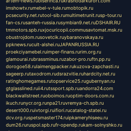
artem-news.ru
biserinca.ru
krasnodarkurort.com
imshowtv.ru
mebel-v-tule.ru
mobtopik.ru
pcsecurity.net.ru
tool-sib.ru
multimetrunit.ru
sp-tour.ru
fan-cs.ru
santeh-russia.ru
symbian9.net.ru
DSHAIR.RU
tmmotors.spb.ru
xjocuricopii.com
musavtomat.msk.ru
obustrojdom.ru
sovetcik.ru
ybaranovskaya.ru
ppknews.ru
cult-alshei.ru
JAPANRUSSIA.RU
proekciyamebel.ru
imper-finans.ru
rim.org.ru
glamourai.ru
brassminus.ru
zabor-pro.ru
ftn.pp.ru
dorogoe58.ru
laimengpacker.ru
kuzova-zapchasti.ru
sageerp.ru
taxodrom.ru
dsrazvitie.ru
hardcity.net.ru
ratinghomegames.ru
topservice25.ru
gubernyan.ru
gtglasslined.ru
ii4.ru
tssport.spb.ru
andorra24.com
blackwallstreet.ru
oboimos.ru
optim-doors.com.ru
ikuch.ru
nycr.org.ru
npa21.ru
vremya-ch.spb.ru
desert000.ru
ivtorgi.ru
ifiori.ru
catalog-statei.ru
dcv.org.ru
spetsmaster174.ru
ipkameryhiseeu.ru
dum26.ru
ruspol.spb.ru
fr-opendp.ru
kam-solnyshko.ru