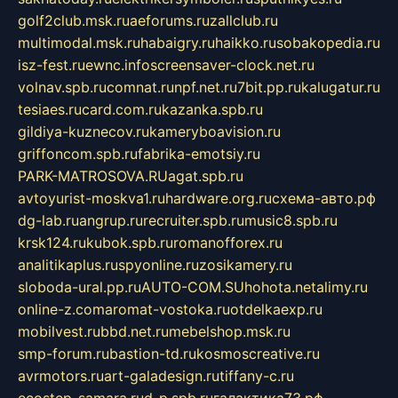
golf2club.msk.ru
aeforums.ru
zallclub.ru
multimodal.msk.ru
habaigry.ru
haikko.ru
sobakopedia.ru
isz-fest.ru
ewnc.info
screensaver-clock.net.ru
volnav.spb.ru
comnat.ru
npf.net.ru
7bit.pp.ru
kalugatur.ru
tesiaes.ru
card.com.ru
kazanka.spb.ru
gildiya-kuznecov.ru
kameryboavision.ru
griffoncom.spb.ru
fabrika-emotsiy.ru
PARK-MATROSOVA.RU
agat.spb.ru
avtoyurist-moskva1.ru
hardware.org.ru
схема-авто.рф
dg-lab.ru
angrup.ru
recruiter.spb.ru
music8.spb.ru
krsk124.ru
kubok.spb.ru
romanofforex.ru
analitikaplus.ru
spyonline.ru
zosikamery.ru
sloboda-ural.pp.ru
AUTO-COM.SU
hohota.net
alimy.ru
online-z.com
aromat-vostoka.ru
otdelkaexp.ru
mobilvest.ru
bbd.net.ru
mebelshop.msk.ru
smp-forum.ru
bastion-td.ru
kosmoscreative.ru
avrmotors.ru
art-galadesign.ru
tiffany-c.ru