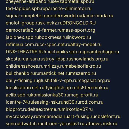
cheyenne-arapaho.ru
sevzapmetal.spb.ru
ted-lapidus.spb.ru
parasite-eliminator.ru
sigma-complete.ru
modernworld.ru
dama-moda.ru
eholot-group.ru
sk-nvkz.ru
DRONGOLD.RU
democratia2.ru
i-farmer.ru
mass-sport.org
jablonex.spb.ru
bookmess.ru
linkword.ru
refineua.com.ru
cs-spec.net.ru
altay-mebel.ru
DNK-THEATRE.RU
mechaniks.spb.ru
ipcamtechage.ru
skosta.ru
a-sun.ru
stroy-ldsp.ru
snowlands.org.ru
childrensshoes.ru
mrlizzy.ru
mebelsofiakrd.ru
bulizhenko.ru
rumantick.net.ru
mtszerno.ru
daily-fishing.ru
glushiteli-v-spb.ru
megasat.org.ru
localization.net.ru
flyingfish.pp.ru
ds5teremok.ru
aclib.spb.ru
komissionka30.ru
mag-profit.ru
icentre-74.ru
leasing-nsk.ru
hd39.ru
rcd.com.ru
bioprot.ru
deltaextreme.ru
mirkotlov07.ru
mycrossway.ru
temamedia.ru
art-fusing.ru
cbslefort.ru
sunroadwatch.ru
citroen-yaroslavl.ru
ratnews.msk.ru