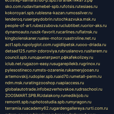
ecostep-samara.ru
d-p.spb.ru
галактика73.рф
sko.com.ru
davitamebel-spb.ru
fotsis.ru
tesiaes.ru
kokoroyari.spb.ru
blesna-kazan.ru
mossilver.ru
lenderoq.ru
sergeydobrin.ru
tochkazvuka.msk.ru
people-of-art.ru
bezzubova.ru
clubtibet.ru
orior-aks.ru
dynamoauto.ru
szk-favorit.ru
carlines.ru
flatnsk.ru
kingbolenskaner.ru
alex-motor.ru
astroline.net.ru
act1.spb.ru
polyglot.com.ru
gidlipetsk.ru
ooo-driada.ru
detsad125.ru
mir-zdoroviya.ru
bruslanovo.ru
siterem.ru
council.spb.ru
лодкипатриот.рф
kafekolizey.ru
iclub.net.ru
gazon-easy.ru
sugarepilekb.ru
grinox.ru
pylesostineco.ru
msts-ozarenie.ru
kameryjooan.ru
artemovskij.ru
dopler.spb.ru
aid70.ru
metall-perm.ru
ndm.msk.ru
ratingzooshop.ru
apiaccess.ru
globalautotrade.info
bezverhovskoe.ru
drsschool.ru
ZOOSMART.SPB.RU
dalakony.ru
medikijob.ru
remontt.spb.ru
photostudia.spb.ru
myragon.ru
terramia.ru
academy62.ru
gardengallereya.ru
rti.com.ru