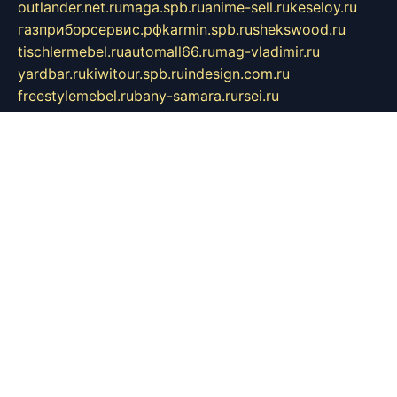
outlander.net.ru
maga.spb.ru
anime-sell.ru
keseloy.ru
газприборсервис.рф
karmin.spb.ru
shekswood.ru
tischlermebel.ru
automall66.ru
mag-vladimir.ru
yardbar.ru
kiwitour.spb.ru
indesign.com.ru
freestylemebel.ru
bany-samara.ru
rsei.ru
naidisvoyput.ru
mgsn-invest.ru
ipkamerasannce.ru
alicante-house.ru
ibelka74.ru
cozyhouse.info
vlkargalev-studio.ru
700mb.ru
figura-ufa.ru
alina-live.ru
belarusiannews.ru
womenknow.ru
dos-vniimk.ru
sega.net.ru
dv.net.ru
phenomenonsofhistory.com
telesputnik.net.ru
wall.pp.ru
pylesosroidmi.ru
gtc-clan.ru
cligs.ru
bibikazap.ru
popova.org.ru
netwhistler.spb.ru
bellvil.ru
bonzon.ru
iss-vladik.ru
defiparis.net.ru
las-gryzas.ru
amku.ru
electednews.spb.ru
feather.org.ru
spar72.ru
tankiigri.ru
dominus.com.ru
ibtree.ru
sanykool.pp.ru
unixlib.org.ru
menatep.spb.ru
gartenterrassen.ru
printeka.ru
skvozilka.com.ru
parkovka-pub.ru
lovemobi.ru
art-ru.ru