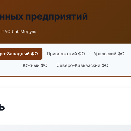
енных предприятий
 ПАО Лаб Модуль
ро-Западный ФО
Приволжский ФО
Уральский ФО
Южный ФО
Северо-Кавказский ФО
ь