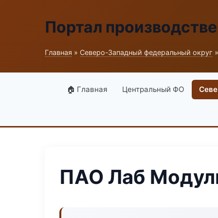
Портал производств
Главная
»
Северо-Западный федеральный округ
»
🏠 Главная
Центральный ФО
Севе
ПАО Лаб Модул