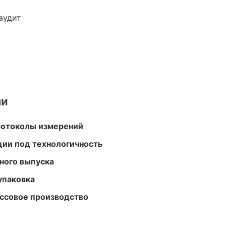
аудит
ми
ротоколы измерений
ции под технологичность
ного выпуска
упаковка
ассовое производство