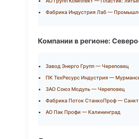
АО Групп Комплект — Пластик: литьё
Фабрика Индустрия Лаб — Промышле
Компании в регионе: Север
Завод Энерго Групп — Череповец
ПК ТехРесурс Индустрия — Мурманс
ЗАО Союз Модуль — Череповец
Фабрика Поток СтанкоПроф — Санкт
АО Пак Профи — Калининград