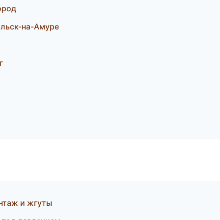
ород
льск-на-Амуре
г
нтаж и жгуты