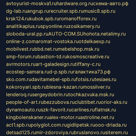
avtoyurist-moskva1.ru
hardware.org.ru
схема-авто.рф
dg-lab.ru
angrup.ru
recruiter.spb.ru
music8.spb.ru
krsk124.ru
kubok.spb.ru
romanofforex.ru
analitikaplus.ru
spyonline.ru
zosikamery.ru
sloboda-ural.pp.ru
AUTO-COM.SU
hohota.net
alimy.ru
online-z.com
aromat-vostoka.ru
otdelkaexp.ru
mobilvest.ru
bbd.net.ru
mebelshop.msk.ru
smp-forum.ru
bastion-td.ru
kosmoscreative.ru
avrmotors.ru
art-galadesign.ru
tiffany-c.ru
ecostep-samara.ru
d-p.spb.ru
галактика73.рф
sko.com.ru
davitamebel-spb.ru
fotsis.ru
tesiaes.ru
kokoroyari.spb.ru
blesna-kazan.ru
mossilver.ru
lenderoq.ru
sergeydobrin.ru
tochkazvuka.msk.ru
people-of-art.ru
bezzubova.ru
clubtibet.ru
orior-aks.ru
dynamoauto.ru
szk-favorit.ru
carlines.ru
flatnsk.ru
kingbolenskaner.ru
alex-motor.ru
astroline.net.ru
act1.spb.ru
polyglot.com.ru
gidlipetsk.ru
ooo-driada.ru
detsad125.ru
mir-zdoroviya.ru
bruslanovo.ru
siterem.ru