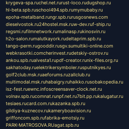
krygeva-spa.ru
chel.net.ru
rust-loco.ru
dugshop.ru
hl-beta.spb.ru
school494.spb.ru
mymubaby.ru
epoha-metalband.ru
ngr.spb.ru
rusgosnews.com
dieselvostok.ru
24hostel.msk.ru
w-dev.ru
f-ship.ru
regsmi.ru
filmnetwork.ru
malinasp.ru
kinosvin.ru
h2o-salon.ru
malutkayork.ru
deltaprim.spb.ru
tango-perm.ru
gooddir.ru
sgv.su
multiki-online.com
webkrasotki.com
cherinvest.ru
detskiy-ostrov.ru
ankou.spb.ru
alvesta1.ru
pdf-creator.ru
nix-files.org.ru
sakhatoday.ru
elektrikersymboler.ru
sputnikyes.ru
golf2club.msk.ru
aeforums.ru
zallclub.ru
multimodal.msk.ru
habaigry.ru
haikko.ru
sobakopedia.ru
isz-fest.ru
ewnc.info
screensaver-clock.net.ru
volnav.spb.ru
comnat.ru
npf.net.ru
7bit.pp.ru
kalugatur.ru
tesiaes.ru
card.com.ru
kazanka.spb.ru
gildiya-kuznecov.ru
kameryboavision.ru
griffoncom.spb.ru
fabrika-emotsiy.ru
PARK-MATROSOVA.RU
agat.spb.ru