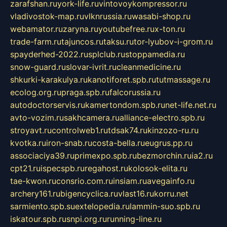
zarafshan.ru
york-life.ru
vintovoykompressor.ru
vladivostok-map.ru
vlknrussia.ru
wasabi-shop.ru
webamator.ru
zaryna.ru
youtubefree.ru
x-ton.ru
trade-farm.ru
tajuncos.ru
taksu.ru
tor-lyubov-i-grom.ru
spayderhed-2022.ru
splclub.ru
stoppamedia.ru
snow-guard.ru
slovar-ivrit.ru
cleanmedicine.ru
shkurki-karakulya.ru
kanotiforet.spb.ru
tutmassage.ru
ecolog.org.ru
praga.spb.ru
falcorussia.ru
autodoctorservis.ru
kamertondom.spb.ru
net-life.net.ru
avto-vozim.ru
sakhcamera.ru
alliance-electro.spb.ru
stroyavt.ru
controlweb1.ru
tdsak74.ru
kinzozo-ru.ru
kvotka.ru
iron-snab.ru
costa-bella.ru
eugrus.pp.ru
associaciya39.ru
primexpo.spb.ru
bezmorchin.ru
ia2.ru
cpt21.ru
ispecspb.ru
regahost.ru
kolosok-elita.ru
tae-kwon.ru
consrio.com.ru
insiam.ru
avegainfo.ru
archery161.ru
bigencyclica.ru
vlast16.ru
korru.net
sarmiento.spb.su
extelopedia.ru
lammin-suo.spb.ru
iskatour.spb.ru
snpi.org.ru
running-line.ru