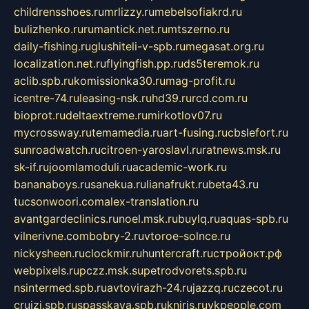
childrensshoes.ru
mrlizzy.ru
mebelsofiakrd.ru
bulizhenko.ru
rumantick.net.ru
mtszerno.ru
daily-fishing.ru
glushiteli-v-spb.ru
megasat.org.ru
localization.net.ru
flyingfish.pp.ru
ds5teremok.ru
aclib.spb.ru
komissionka30.ru
mag-profit.ru
icentre-74.ru
leasing-nsk.ru
hd39.ru
rcd.com.ru
bioprot.ru
deltaextreme.ru
mirkotlov07.ru
mycrossway.ru
temamedia.ru
art-fusing.ru
cbslefort.ru
sunroadwatch.ru
citroen-yaroslavl.ru
ratnews.msk.ru
sk-if.ru
joomlamoduli.ru
academic-work.ru
bananaboys.ru
sanekua.ru
lianafrukt.ru
beta43.ru
tucsonwoori.com
alex-translation.ru
avantgardeclinics.ru
noel.msk.ru
buylq.ru
aquas-spb.ru
vilnerivne.com
bobry-2.ru
vtoroe-solnce.ru
nickysheen.ru
clockmir.ru
huntercraft.ru
стройокт.рф
webpixels.ru
pczz.msk.su
petrodvorets.spb.ru
nsintermed.spb.ru
avtovirazh-24.ru
jazzq.ru
czecot.ru
cruizi.spb.ru
spasskaya.spb.ru
kniris.ru
vkpeople.com