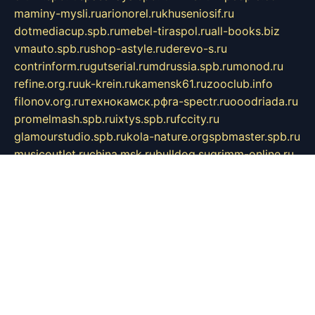
maminy-mysli.ru
arionorel.ru
khuseniosif.ru
dotmediacup.spb.ru
mebel-tiraspol.ru
all-books.biz
vmauto.spb.ru
shop-astyle.ru
derevo-s.ru
contrinform.ru
gutserial.ru
mdrussia.spb.ru
monod.ru
refine.org.ru
uk-krein.ru
kamensk61.ru
zooclub.info
filonov.org.ru
технокамск.рф
ra-spectr.ru
ooodriada.ru
promelmash.spb.ru
ixtys.spb.ru
fccity.ru
glamourstudio.spb.ru
kola-nature.org
spbmaster.spb.ru
musicoutlet.ru
china.msk.ru
bulldog.su
grimm-online.ru
outlander.net.ru
maga.spb.ru
anime-sell.ru
keseloy.ru
газприборсервис.рф
karmin.spb.ru
shekswood.ru
tischlermebel.ru
automall66.ru
mag-vladimir.ru
yardbar.ru
kiwitour.spb.ru
indesign.com.ru
freestylemebel.ru
bany-samara.ru
rsei.ru
naidisvoyput.ru
mgsn-invest.ru
ipkamerasannce.ru
alicante-house.ru
ibelka74.ru
cozyhouse.info
vlkargalev-studio.ru
700mb.ru
figura-ufa.ru
alina-live.ru
belarusiannews.ru
womenknow.ru
dos-vniimk.ru