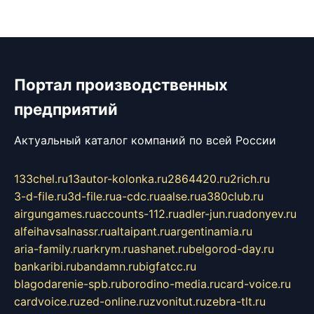
Портал производственных
предприятий
Актуальный каталог компаний по всей России
133chel.ru
13autor-kolonka.ru
2864420.ru
2rich.ru
3-d-file.ru
3d-file.ru
a-cdc.ru
aalse.ru
a380club.ru
airgungames.ru
accounts-112.ru
adler-jun.ru
adonyev.ru
alfeihavsalnassr.ru
altaipant.ru
argentinamia.ru
aria-family.ru
arkrym.ru
ashanet.ru
belgorod-day.ru
bankaribi.ru
bandamn.ru
bigfatcc.ru
blagodarenie-spb.ru
borodino-media.ru
card-voice.ru
cardvoice.ru
zed-online.ru
zvonitut.ru
zebra-tlt.ru