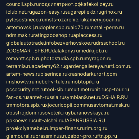
council.spb.ru
лодкипатриот.рф
kafekolizey.ru
iclub.net.ru
gazon-easy.ru
sugarepilekb.ru
grinox.ru
pylesostineco.ru
msts-ozarenie.ru
kameryjooan.ru
artemovskij.ru
dopler.spb.ru
aid70.ru
metall-perm.ru
ndm.msk.ru
ratingzooshop.ru
apiaccess.ru
globalautotrade.info
bezverhovskoe.ru
drsschool.ru
ZOOSMART.SPB.RU
dalakony.ru
medikijob.ru
remontt.spb.ru
photostudia.spb.ru
myragon.ru
terramia.ru
academy62.ru
gardengallereya.ru
rti.com.ru
artem-news.ru
biserinca.ru
krasnodarkurort.com
imshowtv.ru
mebel-v-tule.ru
mobtopik.ru
pcsecurity.net.ru
tool-sib.ru
multimetrunit.ru
sp-tour.ru
fan-cs.ru
santeh-russia.ru
symbian9.net.ru
DSHAIR.RU
tmmotors.spb.ru
xjocuricopii.com
musavtomat.msk.ru
obustrojdom.ru
sovetcik.ru
ybaranovskaya.ru
ppknews.ru
cult-alshei.ru
JAPANRUSSIA.RU
proekciyamebel.ru
imper-finans.ru
rim.org.ru
glamourai.ru
brassminus.ru
zabor-pro.ru
ftn.pp.ru