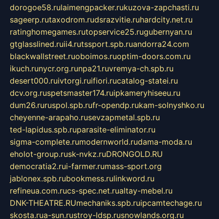
dorogoe58.ru
laimengpacker.ru
kuzova-zapchasti.ru
sageerp.ru
taxodrom.ru
dsrazvitie.ru
hardcity.net.ru
ratinghomegames.ru
topservice25.ru
gubernyan.ru
gtglasslined.ru
ii4.ru
tssport.spb.ru
andorra24.com
blackwallstreet.ru
oboimos.ru
optim-doors.com.ru
ikuch.ru
nycr.org.ru
npa21.ru
vremya-ch.spb.ru
desert000.ru
ivtorgi.ru
ifiori.ru
catalog-statei.ru
dcv.org.ru
spetsmaster174.ru
ipkameryhiseeu.ru
dum26.ru
ruspol.spb.ru
fr-opendp.ru
kam-solnyshko.ru
cheyenne-arapaho.ru
sevzapmetal.spb.ru
ted-lapidus.spb.ru
parasite-eliminator.ru
sigma-complete.ru
modernworld.ru
dama-moda.ru
eholot-group.ru
sk-nvkz.ru
DRONGOLD.RU
democratia2.ru
i-farmer.ru
mass-sport.org
jablonex.spb.ru
bookmess.ru
linkword.ru
refineua.com.ru
cs-spec.net.ru
altay-mebel.ru
DNK-THEATRE.RU
mechaniks.spb.ru
ipcamtechage.ru
skosta.ru
a-sun.ru
stroy-ldsp.ru
snowlands.org.ru