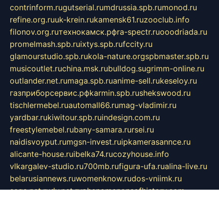
contrinform.ru
gutserial.ru
mdrussia.spb.ru
monod.ru
refine.org.ru
uk-krein.ru
kamensk61.ru
zooclub.info
filonov.org.ru
технокамск.рф
ra-spectr.ru
ooodriada.ru
promelmash.spb.ru
ixtys.spb.ru
fccity.ru
glamourstudio.spb.ru
kola-nature.org
spbmaster.spb.ru
musicoutlet.ru
china.msk.ru
bulldog.su
grimm-online.ru
outlander.net.ru
maga.spb.ru
anime-sell.ru
keseloy.ru
газприборсервис.рф
karmin.spb.ru
shekswood.ru
tischlermebel.ru
automall66.ru
mag-vladimir.ru
yardbar.ru
kiwitour.spb.ru
indesign.com.ru
freestylemebel.ru
bany-samara.ru
rsei.ru
naidisvoyput.ru
mgsn-invest.ru
ipkamerasannce.ru
alicante-house.ru
ibelka74.ru
cozyhouse.info
vlkargalev-studio.ru
700mb.ru
figura-ufa.ru
alina-live.ru
belarusiannews.ru
womenknow.ru
dos-vniimk.ru
sega.net.ru
dv.net.ru
phenomenonsofhistory.com
telesputnik.net.ru
wall.pp.ru
pylesosroidmi.ru
gtc-clan.ru
cligs.ru
bibikazap.ru
popova.org.ru