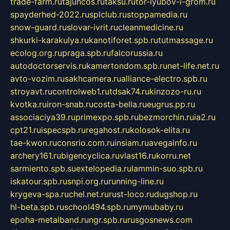
trade-farm.ru
tajuncos.ru
taksu.ru
tor-lyubov-i-grom.ru
spayderhed-2022.ru
splclub.ru
stoppamedia.ru
snow-guard.ru
slovar-ivrit.ru
cleanmedicine.ru
shkurki-karakulya.ru
kanotiforet.spb.ru
tutmassage.ru
ecolog.org.ru
praga.spb.ru
falcorussia.ru
autodoctorservis.ru
kamertondom.spb.ru
net-life.net.ru
avto-vozim.ru
sakhcamera.ru
alliance-electro.spb.ru
stroyavt.ru
controlweb1.ru
tdsak74.ru
kinzozo-ru.ru
kvotka.ru
iron-snab.ru
costa-bella.ru
eugrus.pp.ru
associaciya39.ru
primexpo.spb.ru
bezmorchin.ru
ia2.ru
cpt21.ru
ispecspb.ru
regahost.ru
kolosok-elita.ru
tae-kwon.ru
consrio.com.ru
insiam.ru
avegainfo.ru
archery161.ru
bigencyclica.ru
vlast16.ru
korru.net
sarmiento.spb.su
extelopedia.ru
lammin-suo.spb.ru
iskatour.spb.ru
snpi.org.ru
running-line.ru
krygeva-spa.ru
chel.net.ru
rust-loco.ru
dugshop.ru
hl-beta.spb.ru
school494.spb.ru
mymubaby.ru
epoha-metalband.ru
ngr.spb.ru
rusgosnews.com