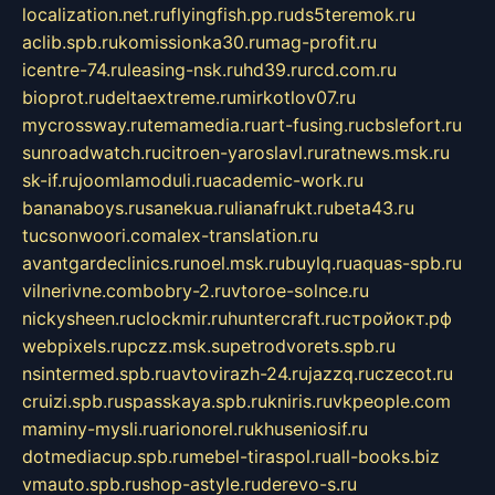
localization.net.ru
flyingfish.pp.ru
ds5teremok.ru
aclib.spb.ru
komissionka30.ru
mag-profit.ru
icentre-74.ru
leasing-nsk.ru
hd39.ru
rcd.com.ru
bioprot.ru
deltaextreme.ru
mirkotlov07.ru
mycrossway.ru
temamedia.ru
art-fusing.ru
cbslefort.ru
sunroadwatch.ru
citroen-yaroslavl.ru
ratnews.msk.ru
sk-if.ru
joomlamoduli.ru
academic-work.ru
bananaboys.ru
sanekua.ru
lianafrukt.ru
beta43.ru
tucsonwoori.com
alex-translation.ru
avantgardeclinics.ru
noel.msk.ru
buylq.ru
aquas-spb.ru
vilnerivne.com
bobry-2.ru
vtoroe-solnce.ru
nickysheen.ru
clockmir.ru
huntercraft.ru
стройокт.рф
webpixels.ru
pczz.msk.su
petrodvorets.spb.ru
nsintermed.spb.ru
avtovirazh-24.ru
jazzq.ru
czecot.ru
cruizi.spb.ru
spasskaya.spb.ru
kniris.ru
vkpeople.com
maminy-mysli.ru
arionorel.ru
khuseniosif.ru
dotmediacup.spb.ru
mebel-tiraspol.ru
all-books.biz
vmauto.spb.ru
shop-astyle.ru
derevo-s.ru