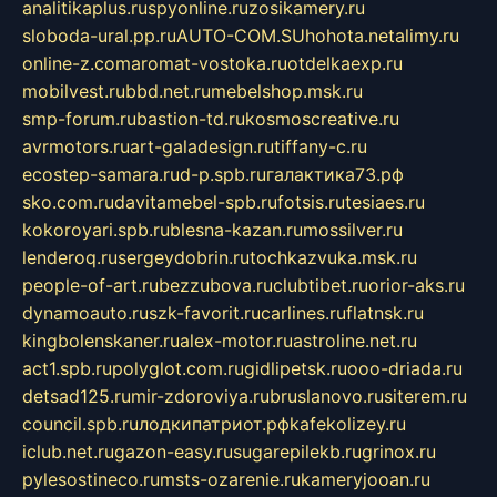
analitikaplus.ru
spyonline.ru
zosikamery.ru
sloboda-ural.pp.ru
AUTO-COM.SU
hohota.net
alimy.ru
online-z.com
aromat-vostoka.ru
otdelkaexp.ru
mobilvest.ru
bbd.net.ru
mebelshop.msk.ru
smp-forum.ru
bastion-td.ru
kosmoscreative.ru
avrmotors.ru
art-galadesign.ru
tiffany-c.ru
ecostep-samara.ru
d-p.spb.ru
галактика73.рф
sko.com.ru
davitamebel-spb.ru
fotsis.ru
tesiaes.ru
kokoroyari.spb.ru
blesna-kazan.ru
mossilver.ru
lenderoq.ru
sergeydobrin.ru
tochkazvuka.msk.ru
people-of-art.ru
bezzubova.ru
clubtibet.ru
orior-aks.ru
dynamoauto.ru
szk-favorit.ru
carlines.ru
flatnsk.ru
kingbolenskaner.ru
alex-motor.ru
astroline.net.ru
act1.spb.ru
polyglot.com.ru
gidlipetsk.ru
ooo-driada.ru
detsad125.ru
mir-zdoroviya.ru
bruslanovo.ru
siterem.ru
council.spb.ru
лодкипатриот.рф
kafekolizey.ru
iclub.net.ru
gazon-easy.ru
sugarepilekb.ru
grinox.ru
pylesostineco.ru
msts-ozarenie.ru
kameryjooan.ru