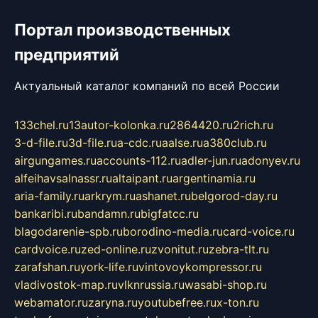
Портал производственных
предприятий
Актуальный каталог компаний по всей России
133chel.ru
13autor-kolonka.ru
2864420.ru
2rich.ru
3-d-file.ru
3d-file.ru
a-cdc.ru
aalse.ru
a380club.ru
airgungames.ru
accounts-112.ru
adler-jun.ru
adonyev.ru
alfeihavsalnassr.ru
altaipant.ru
argentinamia.ru
aria-family.ru
arkrym.ru
ashanet.ru
belgorod-day.ru
bankaribi.ru
bandamn.ru
bigfatcc.ru
blagodarenie-spb.ru
borodino-media.ru
card-voice.ru
cardvoice.ru
zed-online.ru
zvonitut.ru
zebra-tlt.ru
zarafshan.ru
york-life.ru
vintovoykompressor.ru
vladivostok-map.ru
vlknrussia.ru
wasabi-shop.ru
webamator.ru
zaryna.ru
youtubefree.ru
x-ton.ru