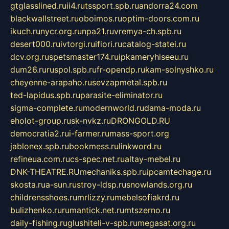
gtglasslined.ru
ii4.ru
tssport.spb.ru
andorra24.com
blackwallstreet.ru
oboimos.ru
optim-doors.com.ru
ikuch.ru
nycr.org.ru
npa21.ru
vremya-ch.spb.ru
desert000.ru
ivtorgi.ru
ifiori.ru
catalog-statei.ru
dcv.org.ru
spetsmaster174.ru
ipkameryhiseeu.ru
dum26.ru
ruspol.spb.ru
fr-opendp.ru
kam-solnyshko.ru
cheyenne-arapaho.ru
sevzapmetal.spb.ru
ted-lapidus.spb.ru
parasite-eliminator.ru
sigma-complete.ru
modernworld.ru
dama-moda.ru
eholot-group.ru
sk-nvkz.ru
DRONGOLD.RU
democratia2.ru
i-farmer.ru
mass-sport.org
jablonex.spb.ru
bookmess.ru
linkword.ru
refineua.com.ru
cs-spec.net.ru
altay-mebel.ru
DNK-THEATRE.RU
mechaniks.spb.ru
ipcamtechage.ru
skosta.ru
a-sun.ru
stroy-ldsp.ru
snowlands.org.ru
childrensshoes.ru
mrlizzy.ru
mebelsofiakrd.ru
bulizhenko.ru
rumantick.net.ru
mtszerno.ru
daily-fishing.ru
glushiteli-v-spb.ru
megasat.org.ru