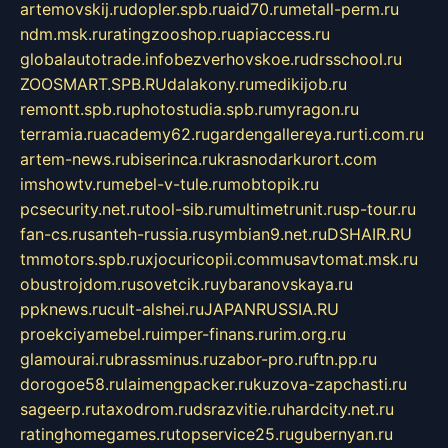
artemovskij.ru
dopler.spb.ru
aid70.ru
metall-perm.ru
ndm.msk.ru
ratingzooshop.ru
apiaccess.ru
globalautotrade.info
bezverhovskoe.ru
drsschool.ru
ZOOSMART.SPB.RU
dalakony.ru
medikijob.ru
remontt.spb.ru
photostudia.spb.ru
myragon.ru
terramia.ru
academy62.ru
gardengallereya.ru
rti.com.ru
artem-news.ru
biserinca.ru
krasnodarkurort.com
imshowtv.ru
mebel-v-tule.ru
mobtopik.ru
pcsecurity.net.ru
tool-sib.ru
multimetrunit.ru
sp-tour.ru
fan-cs.ru
santeh-russia.ru
symbian9.net.ru
DSHAIR.RU
tmmotors.spb.ru
xjocuricopii.com
musavtomat.msk.ru
obustrojdom.ru
sovetcik.ru
ybaranovskaya.ru
ppknews.ru
cult-alshei.ru
JAPANRUSSIA.RU
proekciyamebel.ru
imper-finans.ru
rim.org.ru
glamourai.ru
brassminus.ru
zabor-pro.ru
ftn.pp.ru
dorogoe58.ru
laimengpacker.ru
kuzova-zapchasti.ru
sageerp.ru
taxodrom.ru
dsrazvitie.ru
hardcity.net.ru
ratinghomegames.ru
topservice25.ru
gubernyan.ru