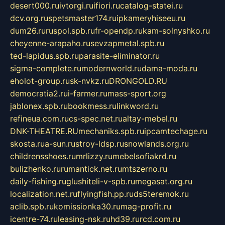
desert000.ru
ivtorgi.ru
ifiori.ru
catalog-statei.ru
dcv.org.ru
spetsmaster174.ru
ipkameryhiseeu.ru
dum26.ru
ruspol.spb.ru
fr-opendp.ru
kam-solnyshko.ru
cheyenne-arapaho.ru
sevzapmetal.spb.ru
ted-lapidus.spb.ru
parasite-eliminator.ru
sigma-complete.ru
modernworld.ru
dama-moda.ru
eholot-group.ru
sk-nvkz.ru
DRONGOLD.RU
democratia2.ru
i-farmer.ru
mass-sport.org
jablonex.spb.ru
bookmess.ru
linkword.ru
refineua.com.ru
cs-spec.net.ru
altay-mebel.ru
DNK-THEATRE.RU
mechaniks.spb.ru
ipcamtechage.ru
skosta.ru
a-sun.ru
stroy-ldsp.ru
snowlands.org.ru
childrensshoes.ru
mrlizzy.ru
mebelsofiakrd.ru
bulizhenko.ru
rumantick.net.ru
mtszerno.ru
daily-fishing.ru
glushiteli-v-spb.ru
megasat.org.ru
localization.net.ru
flyingfish.pp.ru
ds5teremok.ru
aclib.spb.ru
komissionka30.ru
mag-profit.ru
icentre-74.ru
leasing-nsk.ru
hd39.ru
rcd.com.ru