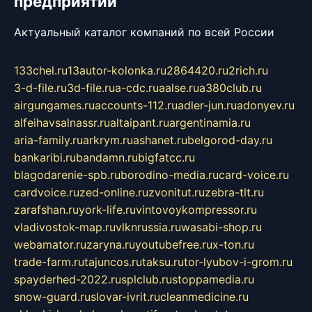
предприятий
Актуальный каталог компаний по всей России
133chel.ru
13autor-kolonka.ru
2864420.ru
2rich.ru
3-d-file.ru
3d-file.ru
a-cdc.ru
aalse.ru
a380club.ru
airgungames.ru
accounts-112.ru
adler-jun.ru
adonyev.ru
alfeihavsalnassr.ru
altaipant.ru
argentinamia.ru
aria-family.ru
arkrym.ru
ashanet.ru
belgorod-day.ru
bankaribi.ru
bandamn.ru
bigfatcc.ru
blagodarenie-spb.ru
borodino-media.ru
card-voice.ru
cardvoice.ru
zed-online.ru
zvonitut.ru
zebra-tlt.ru
zarafshan.ru
york-life.ru
vintovoykompressor.ru
vladivostok-map.ru
vlknrussia.ru
wasabi-shop.ru
webamator.ru
zaryna.ru
youtubefree.ru
x-ton.ru
trade-farm.ru
tajuncos.ru
taksu.ru
tor-lyubov-i-grom.ru
spayderhed-2022.ru
splclub.ru
stoppamedia.ru
snow-guard.ru
slovar-ivrit.ru
cleanmedicine.ru