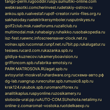
tango-perm.ru
gooddir.ru
sgv.su
multiki-online.com
webkrasotki.com
cherinvest.ru
detskiy-ostrov.ru
ankou.spb.ru
alvesta1.ru
pdf-creator.ru
nix-files.org.ru
sakhatoday.ru
elektrikersymboler.ru
sputnikyes.ru
golf2club.msk.ru
aeforums.ru
zallclub.ru
multimodal.msk.ru
habaigry.ru
haikko.ru
sobakopedia.ru
isz-fest.ru
ewnc.info
screensaver-clock.net.ru
volnav.spb.ru
comnat.ru
npf.net.ru
7bit.pp.ru
kalugatur.ru
tesiaes.ru
card.com.ru
kazanka.spb.ru
gildiya-kuznecov.ru
kameryboavision.ru
griffoncom.spb.ru
fabrika-emotsiy.ru
PARK-MATROSOVA.RU
agat.spb.ru
avtoyurist-moskva1.ru
hardware.org.ru
схема-авто.рф
dg-lab.ru
angrup.ru
recruiter.spb.ru
music8.spb.ru
krsk124.ru
kubok.spb.ru
romanofforex.ru
analitikaplus.ru
spyonline.ru
zosikamery.ru
sloboda-ural.pp.ru
AUTO-COM.SU
hohota.net
alimy.ru
online-z.com
aromat-vostoka.ru
otdelkaexp.ru