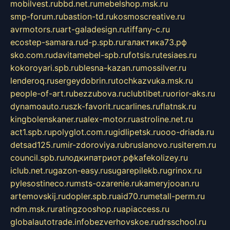
mobilvest.ru
bbd.net.ru
mebelshop.msk.ru
smp-forum.ru
bastion-td.ru
kosmoscreative.ru
avrmotors.ru
art-galadesign.ru
tiffany-c.ru
ecostep-samara.ru
d-p.spb.ru
галактика73.рф
sko.com.ru
davitamebel-spb.ru
fotsis.ru
tesiaes.ru
kokoroyari.spb.ru
blesna-kazan.ru
mossilver.ru
lenderoq.ru
sergeydobrin.ru
tochkazvuka.msk.ru
people-of-art.ru
bezzubova.ru
clubtibet.ru
orior-aks.ru
dynamoauto.ru
szk-favorit.ru
carlines.ru
flatnsk.ru
kingbolenskaner.ru
alex-motor.ru
astroline.net.ru
act1.spb.ru
polyglot.com.ru
gidlipetsk.ru
ooo-driada.ru
detsad125.ru
mir-zdoroviya.ru
bruslanovo.ru
siterem.ru
council.spb.ru
лодкипатриот.рф
kafekolizey.ru
iclub.net.ru
gazon-easy.ru
sugarepilekb.ru
grinox.ru
pylesostineco.ru
msts-ozarenie.ru
kameryjooan.ru
artemovskij.ru
dopler.spb.ru
aid70.ru
metall-perm.ru
ndm.msk.ru
ratingzooshop.ru
apiaccess.ru
globalautotrade.info
bezverhovskoe.ru
drsschool.ru