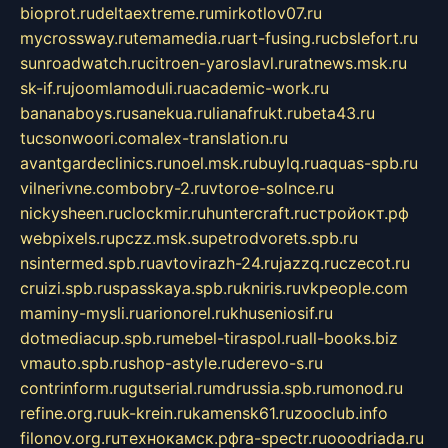
bioprot.ru
deltaextreme.ru
mirkotlov07.ru
mycrossway.ru
temamedia.ru
art-fusing.ru
cbslefort.ru
sunroadwatch.ru
citroen-yaroslavl.ru
ratnews.msk.ru
sk-if.ru
joomlamoduli.ru
academic-work.ru
bananaboys.ru
sanekua.ru
lianafrukt.ru
beta43.ru
tucsonwoori.com
alex-translation.ru
avantgardeclinics.ru
noel.msk.ru
buylq.ru
aquas-spb.ru
vilnerivne.com
bobry-2.ru
vtoroe-solnce.ru
nickysheen.ru
clockmir.ru
huntercraft.ru
стройокт.рф
webpixels.ru
pczz.msk.su
petrodvorets.spb.ru
nsintermed.spb.ru
avtovirazh-24.ru
jazzq.ru
czecot.ru
cruizi.spb.ru
spasskaya.spb.ru
kniris.ru
vkpeople.com
maminy-mysli.ru
arionorel.ru
khuseniosif.ru
dotmediacup.spb.ru
mebel-tiraspol.ru
all-books.biz
vmauto.spb.ru
shop-astyle.ru
derevo-s.ru
contrinform.ru
gutserial.ru
mdrussia.spb.ru
monod.ru
refine.org.ru
uk-krein.ru
kamensk61.ru
zooclub.info
filonov.org.ru
технокамск.рф
ra-spectr.ru
ooodriada.ru