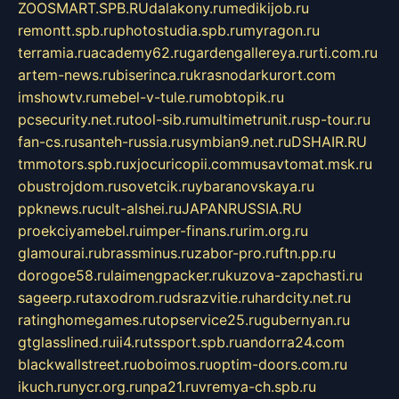
ZOOSMART.SPB.RU
dalakony.ru
medikijob.ru
remontt.spb.ru
photostudia.spb.ru
myragon.ru
terramia.ru
academy62.ru
gardengallereya.ru
rti.com.ru
artem-news.ru
biserinca.ru
krasnodarkurort.com
imshowtv.ru
mebel-v-tule.ru
mobtopik.ru
pcsecurity.net.ru
tool-sib.ru
multimetrunit.ru
sp-tour.ru
fan-cs.ru
santeh-russia.ru
symbian9.net.ru
DSHAIR.RU
tmmotors.spb.ru
xjocuricopii.com
musavtomat.msk.ru
obustrojdom.ru
sovetcik.ru
ybaranovskaya.ru
ppknews.ru
cult-alshei.ru
JAPANRUSSIA.RU
proekciyamebel.ru
imper-finans.ru
rim.org.ru
glamourai.ru
brassminus.ru
zabor-pro.ru
ftn.pp.ru
dorogoe58.ru
laimengpacker.ru
kuzova-zapchasti.ru
sageerp.ru
taxodrom.ru
dsrazvitie.ru
hardcity.net.ru
ratinghomegames.ru
topservice25.ru
gubernyan.ru
gtglasslined.ru
ii4.ru
tssport.spb.ru
andorra24.com
blackwallstreet.ru
oboimos.ru
optim-doors.com.ru
ikuch.ru
nycr.org.ru
npa21.ru
vremya-ch.spb.ru