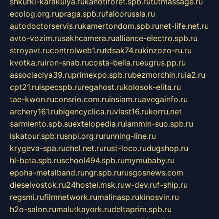
shkurki-karakulya.ru
kanotiforet.spb.ru
tutmassage.ru
ecolog.org.ru
praga.spb.ru
falcorussia.ru
autodoctorservis.ru
kamertondom.spb.ru
net-life.net.ru
avto-vozim.ru
sakhcamera.ru
alliance-electro.spb.ru
stroyavt.ru
controlweb1.ru
tdsak74.ru
kinzozo-ru.ru
kvotka.ru
iron-snab.ru
costa-bella.ru
eugrus.pp.ru
associaciya39.ru
primexpo.spb.ru
bezmorchin.ru
ia2.ru
cpt21.ru
ispecspb.ru
regahost.ru
kolosok-elita.ru
tae-kwon.ru
consrio.com.ru
insiam.ru
avegainfo.ru
archery161.ru
bigencyclica.ru
vlast16.ru
korru.net
sarmiento.spb.su
extelopedia.ru
lammin-suo.spb.ru
iskatour.spb.ru
snpi.org.ru
running-line.ru
krygeva-spa.ru
chel.net.ru
rust-loco.ru
dugshop.ru
hl-beta.spb.ru
school494.spb.ru
mymubaby.ru
epoha-metalband.ru
ngr.spb.ru
rusgosnews.com
dieselvostok.ru
24hostel.msk.ru
w-dev.ru
f-ship.ru
regsmi.ru
filmnetwork.ru
malinasp.ru
kinosvin.ru
h2o-salon.ru
malutkayork.ru
deltaprim.spb.ru