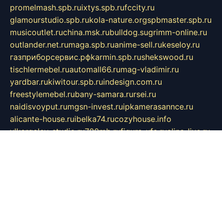
promelmash.spb.ru
ixtys.spb.ru
fccity.ru
glamourstudio.spb.ru
kola-nature.org
spbmaster.spb.ru
musicoutlet.ru
china.msk.ru
bulldog.su
grimm-online.ru
outlander.net.ru
maga.spb.ru
anime-sell.ru
keseloy.ru
газприборсервис.рф
karmin.spb.ru
shekswood.ru
tischlermebel.ru
automall66.ru
mag-vladimir.ru
yardbar.ru
kiwitour.spb.ru
indesign.com.ru
freestylemebel.ru
bany-samara.ru
rsei.ru
naidisvoyput.ru
mgsn-invest.ru
ipkamerasannce.ru
alicante-house.ru
ibelka74.ru
cozyhouse.info
vlkargalev-studio.ru
700mb.ru
figura-ufa.ru
alina-live.ru
belarusiannews.ru
womenknow.ru
dos-vniimk.ru
sega.net.ru
dv.net.ru
phenomenonsofhistory.com
telesputnik.net.ru
wall.pp.ru
pylesosroidmi.ru
gtc-clan.ru
cligs.ru
bibikazap.ru
popova.org.ru
netwhistler.spb.ru
bellvil.ru
bonzon.ru
iss-vladik.ru
defiparis.net.ru
las-gryzas.ru
amku.ru
electednews.spb.ru
feather.org.ru
spar72.ru
tankiigri.ru