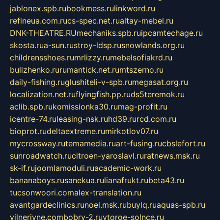
jablonex.spb.ru
bookmess.ru
linkword.ru
refineua.com.ru
cs-spec.net.ru
altay-mebel.ru
DNK-THEATRE.RU
mechaniks.spb.ru
ipcamtechage.ru
skosta.ru
a-sun.ru
stroy-ldsp.ru
snowlands.org.ru
childrensshoes.ru
mrlizzy.ru
mebelsofiakrd.ru
bulizhenko.ru
rumantick.net.ru
mtszerno.ru
daily-fishing.ru
glushiteli-v-spb.ru
megasat.org.ru
localization.net.ru
flyingfish.pp.ru
ds5teremok.ru
aclib.spb.ru
komissionka30.ru
mag-profit.ru
icentre-74.ru
leasing-nsk.ru
hd39.ru
rcd.com.ru
bioprot.ru
deltaextreme.ru
mirkotlov07.ru
mycrossway.ru
temamedia.ru
art-fusing.ru
cbslefort.ru
sunroadwatch.ru
citroen-yaroslavl.ru
ratnews.msk.ru
sk-if.ru
joomlamoduli.ru
academic-work.ru
bananaboys.ru
sanekua.ru
lianafrukt.ru
beta43.ru
tucsonwoori.com
alex-translation.ru
avantgardeclinics.ru
noel.msk.ru
buylq.ru
aquas-spb.ru
vilnerivne.com
bobry-2.ru
vtoroe-solnce.ru