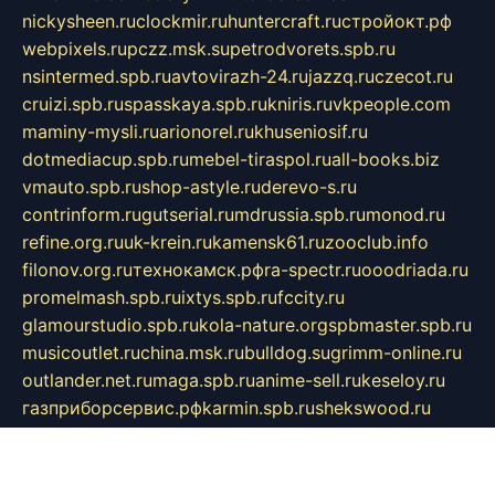
nickysheen.ru
clockmir.ru
huntercraft.ru
стройокт.рф
webpixels.ru
pczz.msk.su
petrodvorets.spb.ru
nsintermed.spb.ru
avtovirazh-24.ru
jazzq.ru
czecot.ru
cruizi.spb.ru
spasskaya.spb.ru
kniris.ru
vkpeople.com
maminy-mysli.ru
arionorel.ru
khuseniosif.ru
dotmediacup.spb.ru
mebel-tiraspol.ru
all-books.biz
vmauto.spb.ru
shop-astyle.ru
derevo-s.ru
contrinform.ru
gutserial.ru
mdrussia.spb.ru
monod.ru
refine.org.ru
uk-krein.ru
kamensk61.ru
zooclub.info
filonov.org.ru
технокамск.рф
ra-spectr.ru
ooodriada.ru
promelmash.spb.ru
ixtys.spb.ru
fccity.ru
glamourstudio.spb.ru
kola-nature.org
spbmaster.spb.ru
musicoutlet.ru
china.msk.ru
bulldog.su
grimm-online.ru
outlander.net.ru
maga.spb.ru
anime-sell.ru
keseloy.ru
газприборсервис.рф
karmin.spb.ru
shekswood.ru
tischlermebel.ru
automall66.ru
mag-vladimir.ru
yardbar.ru
kiwitour.spb.ru
indesign.com.ru
freestylemebel.ru
bany-samara.ru
rsei.ru