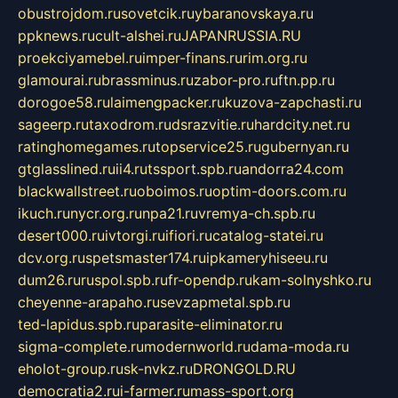
obustrojdom.ru
sovetcik.ru
ybaranovskaya.ru
ppknews.ru
cult-alshei.ru
JAPANRUSSIA.RU
proekciyamebel.ru
imper-finans.ru
rim.org.ru
glamourai.ru
brassminus.ru
zabor-pro.ru
ftn.pp.ru
dorogoe58.ru
laimengpacker.ru
kuzova-zapchasti.ru
sageerp.ru
taxodrom.ru
dsrazvitie.ru
hardcity.net.ru
ratinghomegames.ru
topservice25.ru
gubernyan.ru
gtglasslined.ru
ii4.ru
tssport.spb.ru
andorra24.com
blackwallstreet.ru
oboimos.ru
optim-doors.com.ru
ikuch.ru
nycr.org.ru
npa21.ru
vremya-ch.spb.ru
desert000.ru
ivtorgi.ru
ifiori.ru
catalog-statei.ru
dcv.org.ru
spetsmaster174.ru
ipkameryhiseeu.ru
dum26.ru
ruspol.spb.ru
fr-opendp.ru
kam-solnyshko.ru
cheyenne-arapaho.ru
sevzapmetal.spb.ru
ted-lapidus.spb.ru
parasite-eliminator.ru
sigma-complete.ru
modernworld.ru
dama-moda.ru
eholot-group.ru
sk-nvkz.ru
DRONGOLD.RU
democratia2.ru
i-farmer.ru
mass-sport.org