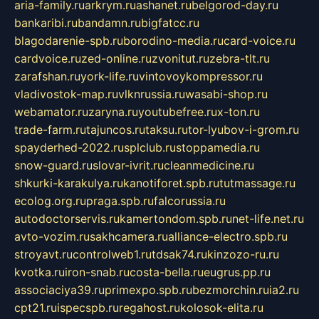
aria-family.ru
arkrym.ru
ashanet.ru
belgorod-day.ru
bankaribi.ru
bandamn.ru
bigfatcc.ru
blagodarenie-spb.ru
borodino-media.ru
card-voice.ru
cardvoice.ru
zed-online.ru
zvonitut.ru
zebra-tlt.ru
zarafshan.ru
york-life.ru
vintovoykompressor.ru
vladivostok-map.ru
vlknrussia.ru
wasabi-shop.ru
webamator.ru
zaryna.ru
youtubefree.ru
x-ton.ru
trade-farm.ru
tajuncos.ru
taksu.ru
tor-lyubov-i-grom.ru
spayderhed-2022.ru
splclub.ru
stoppamedia.ru
snow-guard.ru
slovar-ivrit.ru
cleanmedicine.ru
shkurki-karakulya.ru
kanotiforet.spb.ru
tutmassage.ru
ecolog.org.ru
praga.spb.ru
falcorussia.ru
autodoctorservis.ru
kamertondom.spb.ru
net-life.net.ru
avto-vozim.ru
sakhcamera.ru
alliance-electro.spb.ru
stroyavt.ru
controlweb1.ru
tdsak74.ru
kinzozo-ru.ru
kvotka.ru
iron-snab.ru
costa-bella.ru
eugrus.pp.ru
associaciya39.ru
primexpo.spb.ru
bezmorchin.ru
ia2.ru
cpt21.ru
ispecspb.ru
regahost.ru
kolosok-elita.ru