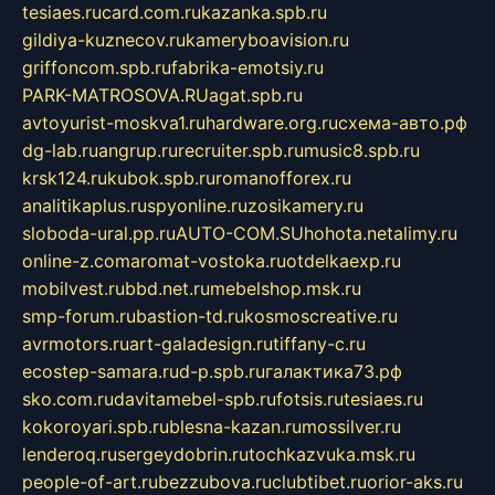
tesiaes.ru
card.com.ru
kazanka.spb.ru
gildiya-kuznecov.ru
kameryboavision.ru
griffoncom.spb.ru
fabrika-emotsiy.ru
PARK-MATROSOVA.RU
agat.spb.ru
avtoyurist-moskva1.ru
hardware.org.ru
схема-авто.рф
dg-lab.ru
angrup.ru
recruiter.spb.ru
music8.spb.ru
krsk124.ru
kubok.spb.ru
romanofforex.ru
analitikaplus.ru
spyonline.ru
zosikamery.ru
sloboda-ural.pp.ru
AUTO-COM.SU
hohota.net
alimy.ru
online-z.com
aromat-vostoka.ru
otdelkaexp.ru
mobilvest.ru
bbd.net.ru
mebelshop.msk.ru
smp-forum.ru
bastion-td.ru
kosmoscreative.ru
avrmotors.ru
art-galadesign.ru
tiffany-c.ru
ecostep-samara.ru
d-p.spb.ru
галактика73.рф
sko.com.ru
davitamebel-spb.ru
fotsis.ru
tesiaes.ru
kokoroyari.spb.ru
blesna-kazan.ru
mossilver.ru
lenderoq.ru
sergeydobrin.ru
tochkazvuka.msk.ru
people-of-art.ru
bezzubova.ru
clubtibet.ru
orior-aks.ru