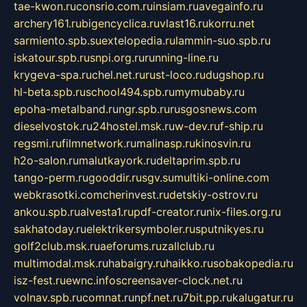
tae-kwon.ru
consrio.com.ru
insiam.ru
avegainfo.ru
archery161.ru
bigencyclica.ru
vlast16.ru
korru.net
sarmiento.spb.su
extelopedia.ru
lammin-suo.spb.ru
iskatour.spb.ru
snpi.org.ru
running-line.ru
krygeva-spa.ru
chel.net.ru
rust-loco.ru
dugshop.ru
hl-beta.spb.ru
school494.spb.ru
mymubaby.ru
epoha-metalband.ru
ngr.spb.ru
rusgosnews.com
dieselvostok.ru
24hostel.msk.ru
w-dev.ru
f-ship.ru
regsmi.ru
filmnetwork.ru
malinasp.ru
kinosvin.ru
h2o-salon.ru
malutkayork.ru
deltaprim.spb.ru
tango-perm.ru
gooddir.ru
sgv.su
multiki-online.com
webkrasotki.com
cherinvest.ru
detskiy-ostrov.ru
ankou.spb.ru
alvesta1.ru
pdf-creator.ru
nix-files.org.ru
sakhatoday.ru
elektrikersymboler.ru
sputnikyes.ru
golf2club.msk.ru
aeforums.ru
zallclub.ru
multimodal.msk.ru
habaigry.ru
haikko.ru
sobakopedia.ru
isz-fest.ru
ewnc.info
screensaver-clock.net.ru
volnav.spb.ru
comnat.ru
npf.net.ru
7bit.pp.ru
kalugatur.ru