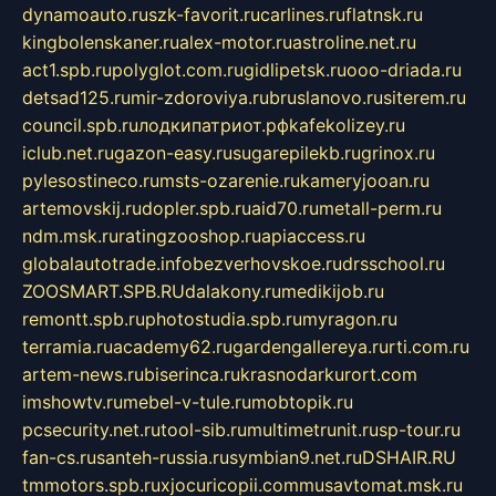
dynamoauto.ru
szk-favorit.ru
carlines.ru
flatnsk.ru
kingbolenskaner.ru
alex-motor.ru
astroline.net.ru
act1.spb.ru
polyglot.com.ru
gidlipetsk.ru
ooo-driada.ru
detsad125.ru
mir-zdoroviya.ru
bruslanovo.ru
siterem.ru
council.spb.ru
лодкипатриот.рф
kafekolizey.ru
iclub.net.ru
gazon-easy.ru
sugarepilekb.ru
grinox.ru
pylesostineco.ru
msts-ozarenie.ru
kameryjooan.ru
artemovskij.ru
dopler.spb.ru
aid70.ru
metall-perm.ru
ndm.msk.ru
ratingzooshop.ru
apiaccess.ru
globalautotrade.info
bezverhovskoe.ru
drsschool.ru
ZOOSMART.SPB.RU
dalakony.ru
medikijob.ru
remontt.spb.ru
photostudia.spb.ru
myragon.ru
terramia.ru
academy62.ru
gardengallereya.ru
rti.com.ru
artem-news.ru
biserinca.ru
krasnodarkurort.com
imshowtv.ru
mebel-v-tule.ru
mobtopik.ru
pcsecurity.net.ru
tool-sib.ru
multimetrunit.ru
sp-tour.ru
fan-cs.ru
santeh-russia.ru
symbian9.net.ru
DSHAIR.RU
tmmotors.spb.ru
xjocuricopii.com
musavtomat.msk.ru