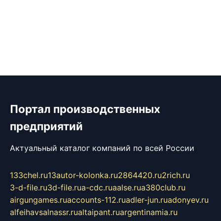
Портал производственных
предприятий
Актуальный каталог компаний по всей России
133chel.ru
13autor-kolonka.ru
2864420.ru
2rich.ru
3-d-file.ru
3d-file.ru
a-cdc.ru
aalse.ru
a380club.ru
airgungames.ru
accounts-112.ru
adler-jun.ru
adonyev.ru
alfeihavsalnassr.ru
altaipant.ru
argentinamia.ru