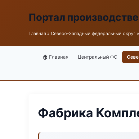
Портал производств
Главная
»
Северо-Западный федеральный округ
»
🏠 Главная
Центральный ФО
Севе
Фабрика Компл