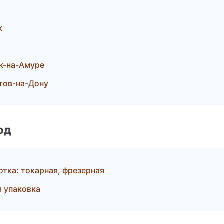
к
к-на-Амуре
тов-на-Дону
од
тка: токарная, фрезерная
 упаковка