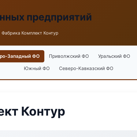
енных предприятий
 Фабрика Комплект Контур
ро-Западный ФО
Приволжский ФО
Уральский ФО
Южный ФО
Северо-Кавказский ФО
ект Контур