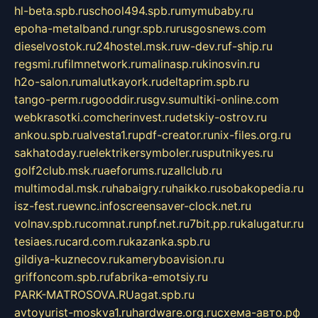
hl-beta.spb.ru
school494.spb.ru
mymubaby.ru
epoha-metalband.ru
ngr.spb.ru
rusgosnews.com
dieselvostok.ru
24hostel.msk.ru
w-dev.ru
f-ship.ru
regsmi.ru
filmnetwork.ru
malinasp.ru
kinosvin.ru
h2o-salon.ru
malutkayork.ru
deltaprim.spb.ru
tango-perm.ru
gooddir.ru
sgv.su
multiki-online.com
webkrasotki.com
cherinvest.ru
detskiy-ostrov.ru
ankou.spb.ru
alvesta1.ru
pdf-creator.ru
nix-files.org.ru
sakhatoday.ru
elektrikersymboler.ru
sputnikyes.ru
golf2club.msk.ru
aeforums.ru
zallclub.ru
multimodal.msk.ru
habaigry.ru
haikko.ru
sobakopedia.ru
isz-fest.ru
ewnc.info
screensaver-clock.net.ru
volnav.spb.ru
comnat.ru
npf.net.ru
7bit.pp.ru
kalugatur.ru
tesiaes.ru
card.com.ru
kazanka.spb.ru
gildiya-kuznecov.ru
kameryboavision.ru
griffoncom.spb.ru
fabrika-emotsiy.ru
PARK-MATROSOVA.RU
agat.spb.ru
avtoyurist-moskva1.ru
hardware.org.ru
схема-авто.рф