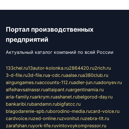
Портал производственных
предприятий
Актуальный каталог компаний по всей России
133chel.ru
13autor-kolonka.ru
2864420.ru
2rich.ru
3-d-file.ru
3d-file.ru
a-cdc.ru
aalse.ru
a380club.ru
airgungames.ru
accounts-112.ru
adler-jun.ru
adonyev.ru
alfeihavsalnassr.ru
altaipant.ru
argentinamia.ru
aria-family.ru
arkrym.ru
ashanet.ru
belgorod-day.ru
bankaribi.ru
bandamn.ru
bigfatcc.ru
blagodarenie-spb.ru
borodino-media.ru
card-voice.ru
cardvoice.ru
zed-online.ru
zvonitut.ru
zebra-tlt.ru
zarafshan.ru
york-life.ru
vintovoykompressor.ru