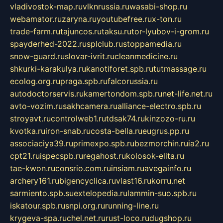
vladivostok-map.ru
vlknrussia.ru
wasabi-shop.ru
webamator.ru
zaryna.ru
youtubefree.ru
x-ton.ru
trade-farm.ru
tajuncos.ru
taksu.ru
tor-lyubov-i-grom.ru
spayderhed-2022.ru
splclub.ru
stoppamedia.ru
snow-guard.ru
slovar-ivrit.ru
cleanmedicine.ru
shkurki-karakulya.ru
kanotiforet.spb.ru
tutmassage.ru
ecolog.org.ru
praga.spb.ru
falcorussia.ru
autodoctorservis.ru
kamertondom.spb.ru
net-life.net.ru
avto-vozim.ru
sakhcamera.ru
alliance-electro.spb.ru
stroyavt.ru
controlweb1.ru
tdsak74.ru
kinzozo-ru.ru
kvotka.ru
iron-snab.ru
costa-bella.ru
eugrus.pp.ru
associaciya39.ru
primexpo.spb.ru
bezmorchin.ru
ia2.ru
cpt21.ru
ispecspb.ru
regahost.ru
kolosok-elita.ru
tae-kwon.ru
consrio.com.ru
insiam.ru
avegainfo.ru
archery161.ru
bigencyclica.ru
vlast16.ru
korru.net
sarmiento.spb.su
extelopedia.ru
lammin-suo.spb.ru
iskatour.spb.ru
snpi.org.ru
running-line.ru
krygeva-spa.ru
chel.net.ru
rust-loco.ru
dugshop.ru