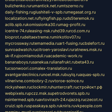
bulizhenko.ru
rumantick.net.ru
mtszerno.ru
daily-fishing.ru
glushiteli-v-spb.ru
megasat.org.ru
localization.net.ru
flyingfish.pp.ru
ds5teremok.ru
aclib.spb.ru
komissionka30.ru
mag-profit.ru
icentre-74.ru
leasing-nsk.ru
hd39.ru
rcd.com.ru
bioprot.ru
deltaextreme.ru
mirkotlov07.ru
mycrossway.ru
temamedia.ru
art-fusing.ru
cbslefort.ru
sunroadwatch.ru
citroen-yaroslavl.ru
ratnews.msk.ru
sk-if.ru
joomlamoduli.ru
academic-work.ru
bananaboys.ru
sanekua.ru
lianafrukt.ru
beta43.ru
tucsonwoori.com
alex-translation.ru
avantgardeclinics.ru
noel.msk.ru
buylq.ru
aquas-spb.ru
vilnerivne.com
bobry-2.ru
vtoroe-solnce.ru
nickysheen.ru
clockmir.ru
huntercraft.ru
стройокт.рф
webpixels.ru
pczz.msk.su
petrodvorets.spb.ru
nsintermed.spb.ru
avtovirazh-24.ru
jazzq.ru
czecot.ru
cruizi.spb.ru
spasskaya.spb.ru
kniris.ru
vkpeople.com