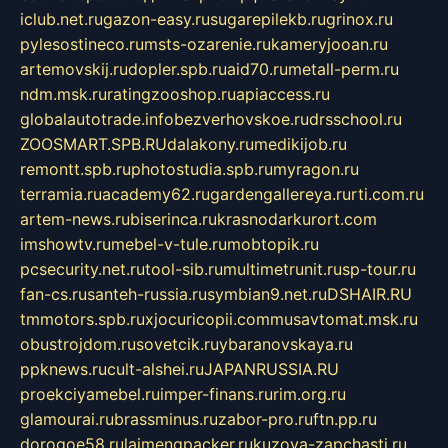
iclub.net.ru
gazon-easy.ru
sugarepilekb.ru
grinox.ru
pylesostineco.ru
msts-ozarenie.ru
kameryjooan.ru
artemovskij.ru
dopler.spb.ru
aid70.ru
metall-perm.ru
ndm.msk.ru
ratingzooshop.ru
apiaccess.ru
globalautotrade.info
bezverhovskoe.ru
drsschool.ru
ZOOSMART.SPB.RU
dalakony.ru
medikijob.ru
remontt.spb.ru
photostudia.spb.ru
myragon.ru
terramia.ru
academy62.ru
gardengallereya.ru
rti.com.ru
artem-news.ru
biserinca.ru
krasnodarkurort.com
imshowtv.ru
mebel-v-tule.ru
mobtopik.ru
pcsecurity.net.ru
tool-sib.ru
multimetrunit.ru
sp-tour.ru
fan-cs.ru
santeh-russia.ru
symbian9.net.ru
DSHAIR.RU
tmmotors.spb.ru
xjocuricopii.com
musavtomat.msk.ru
obustrojdom.ru
sovetcik.ru
ybaranovskaya.ru
ppknews.ru
cult-alshei.ru
JAPANRUSSIA.RU
proekciyamebel.ru
imper-finans.ru
rim.org.ru
glamourai.ru
brassminus.ru
zabor-pro.ru
ftn.pp.ru
dorogoe58.ru
laimengpacker.ru
kuzova-zapchasti.ru