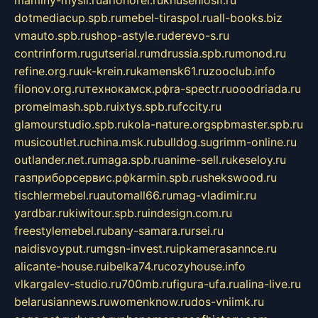
maminy-mysli.ru
arionorel.ru
khuseniosif.ru
dotmediacup.spb.ru
mebel-tiraspol.ru
all-books.biz
vmauto.spb.ru
shop-astyle.ru
derevo-s.ru
contrinform.ru
gutserial.ru
mdrussia.spb.ru
monod.ru
refine.org.ru
uk-krein.ru
kamensk61.ru
zooclub.info
filonov.org.ru
технокамск.рф
ra-spectr.ru
ooodriada.ru
promelmash.spb.ru
ixtys.spb.ru
fccity.ru
glamourstudio.spb.ru
kola-nature.org
spbmaster.spb.ru
musicoutlet.ru
china.msk.ru
bulldog.su
grimm-online.ru
outlander.net.ru
maga.spb.ru
anime-sell.ru
keseloy.ru
газприборсервис.рф
karmin.spb.ru
shekswood.ru
tischlermebel.ru
automall66.ru
mag-vladimir.ru
yardbar.ru
kiwitour.spb.ru
indesign.com.ru
freestylemebel.ru
bany-samara.ru
rsei.ru
naidisvoyput.ru
mgsn-invest.ru
ipkamerasannce.ru
alicante-house.ru
ibelka74.ru
cozyhouse.info
vlkargalev-studio.ru
700mb.ru
figura-ufa.ru
alina-live.ru
belarusiannews.ru
womenknow.ru
dos-vniimk.ru