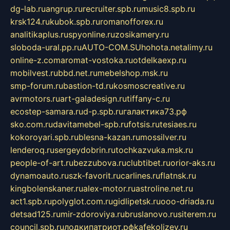
dg-lab.ru
angrup.ru
recruiter.spb.ru
music8.spb.ru
krsk124.ru
kubok.spb.ru
romanofforex.ru
analitikaplus.ru
spyonline.ru
zosikamery.ru
sloboda-ural.pp.ru
AUTO-COM.SU
hohota.net
alimy.ru
online-z.com
aromat-vostoka.ru
otdelkaexp.ru
mobilvest.ru
bbd.net.ru
mebelshop.msk.ru
smp-forum.ru
bastion-td.ru
kosmoscreative.ru
avrmotors.ru
art-galadesign.ru
tiffany-c.ru
ecostep-samara.ru
d-p.spb.ru
галактика73.рф
sko.com.ru
davitamebel-spb.ru
fotsis.ru
tesiaes.ru
kokoroyari.spb.ru
blesna-kazan.ru
mossilver.ru
lenderoq.ru
sergeydobrin.ru
tochkazvuka.msk.ru
people-of-art.ru
bezzubova.ru
clubtibet.ru
orior-aks.ru
dynamoauto.ru
szk-favorit.ru
carlines.ru
flatnsk.ru
kingbolenskaner.ru
alex-motor.ru
astroline.net.ru
act1.spb.ru
polyglot.com.ru
gidlipetsk.ru
ooo-driada.ru
detsad125.ru
mir-zdoroviya.ru
bruslanovo.ru
siterem.ru
council.spb.ru
лодкипатриот.рф
kafekolizey.ru