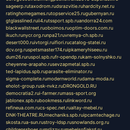
sageerp.ru
taxodrom.ru
dsrazvitie.ru
hardcity.net.ru
ratinghomegames.ru
topservice25.ru
gubernyan.ru
gtglasslined.ru
ii4.ru
tssport.spb.ru
andorra24.com
blackwallstreet.ru
oboimos.ru
optim-doors.com.ru
ikuch.ru
nycr.org.ru
npa21.ru
vremya-ch.spb.ru
desert000.ru
ivtorgi.ru
ifiori.ru
catalog-statei.ru
dcv.org.ru
spetsmaster174.ru
ipkameryhiseeu.ru
dum26.ru
ruspol.spb.ru
fr-opendp.ru
kam-solnyshko.ru
cheyenne-arapaho.ru
sevzapmetal.spb.ru
ted-lapidus.spb.ru
parasite-eliminator.ru
sigma-complete.ru
modernworld.ru
dama-moda.ru
eholot-group.ru
sk-nvkz.ru
DRONGOLD.RU
democratia2.ru
i-farmer.ru
mass-sport.org
jablonex.spb.ru
bookmess.ru
linkword.ru
refineua.com.ru
cs-spec.net.ru
altay-mebel.ru
DNK-THEATRE.RU
mechaniks.spb.ru
ipcamtechage.ru
skosta.ru
a-sun.ru
stroy-ldsp.ru
snowlands.org.ru
childrensshoes.ru
mrlizzy.ru
mebelsofiakrd.ru